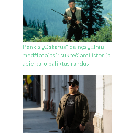
Penkis „Oskarus“ pelnęs „Elnių
medžiotojas“: sukrečianti istorija
apie karo paliktus randus