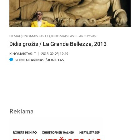
FILMAI (KINOMAISTAS.LT)
,
KINOMAISTAS.LT ARCHYVAS
Didis grožis / La Grande Bellezza, 2013
KINOMAISTAS.LT
2013-09-25, 19:49
ĮRAŠE
KOMENTAVIMAS IŠJUNGTAS
DIDIS
GROŽIS
/
LA
GRANDE
BELLEZZA,
2013
Reklama