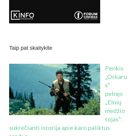
Taip pat skaitykite
Penkis
„Oskaru
s“
pelnęs
„Elnių
medžio
tojas“:
sukrečianti istorija apie karo paliktus