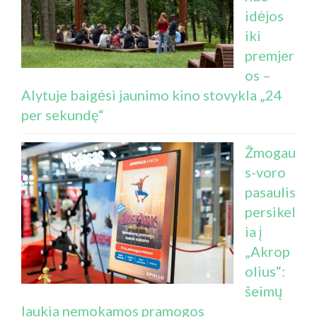
idėjos
iki
premjer
os –
Alytuje baigėsi jaunimo kino stovykla „24
per sekundę“
Žmogau
s-voro
pasaulis
persikel
ia į
„Akrop
olius“:
šeimų
laukia nemokamos pramogos