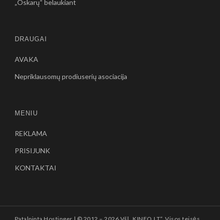
„Oskarų“ belaukiant
DRAUGAI
AVAKA
Nepriklausomų prodiuserių asociacija
MENIU
REKLAMA
PRISIJUNK
KONTAKTAI
Patalpinta
Hostinger
| © 2012 –
2026 VšĮ „KINFO.LT“. Visos teisės