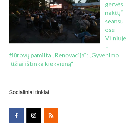
gervės
naktų“
seansu
ose
Vilniuje
–
žiūrovų pamilta „Renovacija“: „Gyvenimo
lūžiai ištinka kiekvieną“
Socialiniai tinklai