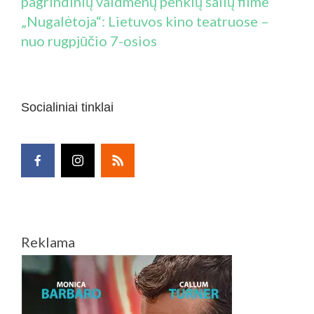
pagrindinių vaidmenų penkių šalių filme
„Nugalėtoja“: Lietuvos kino teatruose –
nuo rugpjūčio 7-osios
Socialiniai tinklai
Reklama