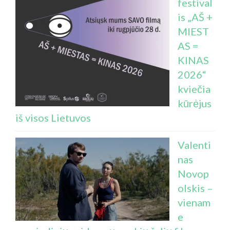
festival
is „AŠ +
MIEST
AS =
KINAS
2026“
kviečia
kūrėjus
iš visos Lietuvos
Valenti
nas
Novop
olskis –
vienam
e