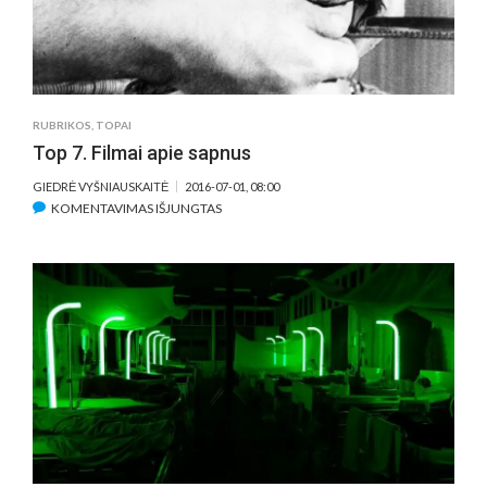
RUBRIKOS
,
TOPAI
Top 7. Filmai apie sapnus
GIEDRĖ VYŠNIAUSKAITĖ
2016-07-01, 08:00
ĮRAŠE
KOMENTAVIMAS IŠJUNGTAS
TOP
7.
FILMAI
APIE
SAPNUS