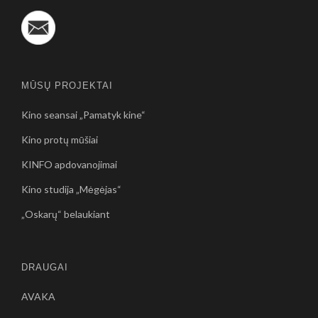
MŪSŲ PROJEKTAI
Kino seansai „Pamatyk kine“
Kino protų mūšiai
KINFO apdovanojimai
Kino studija „Mėgėjas“
„Oskarų“ belaukiant
DRAUGAI
AVAKA