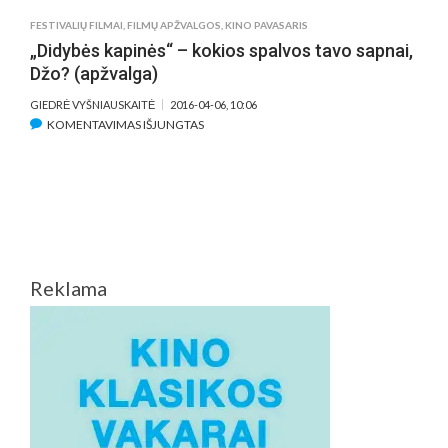
FESTIVALIŲ FILMAI
,
FILMŲ APŽVALGOS
,
KINO PAVASARIS
„Didybės kapinės“ – kokios spalvos tavo sapnai,
Džo? (apžvalga)
GIEDRĖ VYŠNIAUSKAITĖ
2016-04-06, 10:06
ĮRAŠE
KOMENTAVIMAS IŠJUNGTAS
„DIDYBĖS
KAPINĖS“
–
KOKIOS
SPALVOS
TAVO
SAPNAI,
Reklama
DŽO?
(APŽVALGA)