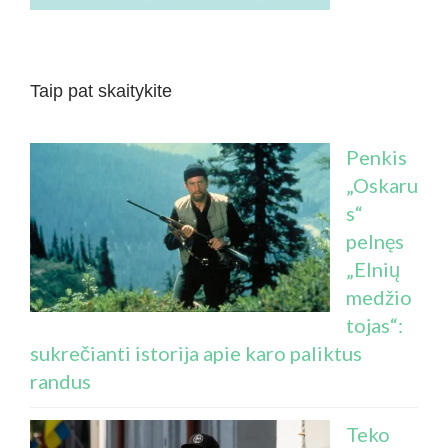
Taip pat skaitykite
Penkis
„Oskaru
s“
pelnęs
„Elnių
medžio
tojas“:
sukrečianti istorija apie karo paliktus
randus
Teko