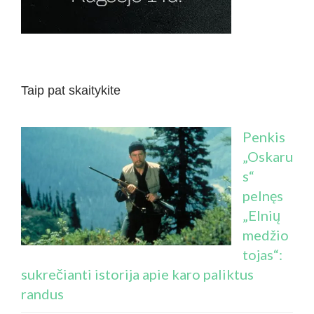
Taip pat skaitykite
Penkis
„Oskaru
s“
pelnęs
„Elnių
medžio
tojas“:
sukrečianti istorija apie karo paliktus
randus