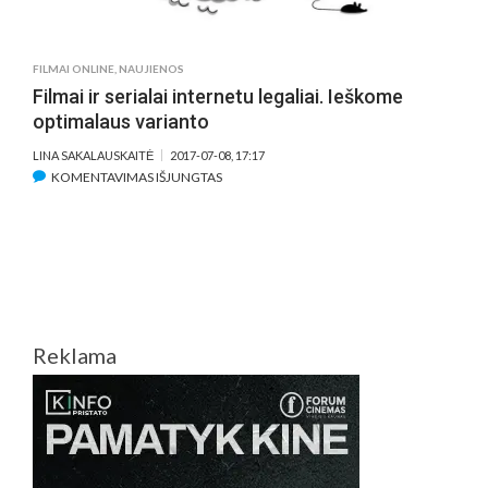
JAU
INTERNETE
FILMAI ONLINE
,
NAUJIENOS
Filmai ir serialai internetu legaliai. Ieškome
optimalaus varianto
LINA SAKALAUSKAITĖ
2017-07-08, 17:17
ĮRAŠE
KOMENTAVIMAS IŠJUNGTAS
FILMAI
IR
SERIALAI
INTERNETU
LEGALIAI.
IEŠKOME
OPTIMALAUS
Reklama
VARIANTO