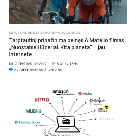
FILMAI ONLINE
,
LIETUVIŠKI FILMAI
,
NAUJIENOS
Tarptautinį pripažinimą pelnęs A.Matelio filmas
„Nuostabieji lūzeriai. Kita planeta“ – jau
internete
KINO TEATRAS „PASAKA“
2018-04-19, 13:44
ĮRAŠE
KOMENTAVIMAS IŠJUNGTAS
TARPTAUTINĮ
PRIPAŽINIMĄ
PELNĘS
A.MATELIO
FILMAS
„NUOSTABIEJI
LŪZERIAI.
KITA
PLANETA“
–