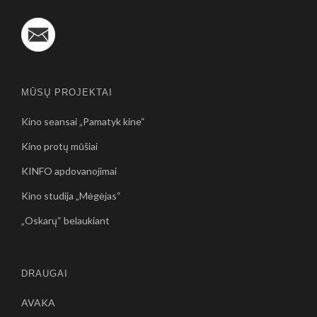
MŪSŲ PROJEKTAI
Kino seansai „Pamatyk kine“
Kino protų mūšiai
KINFO apdovanojimai
Kino studija „Mėgėjas“
„Oskarų“ belaukiant
DRAUGAI
AVAKA