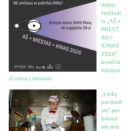
mūsų:
festival
is „AŠ +
MIEST
AS =
KINAS
2026“
kviečia
kūrėjus
iš visos Lietuvos
„Ledų
pardavė
jas“ per
baisus
ekrana