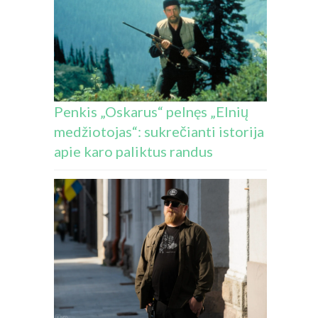
Penkis „Oskarus“ pelnęs „Elnių
medžiotojas“: sukrečianti istorija
apie karo paliktus randus