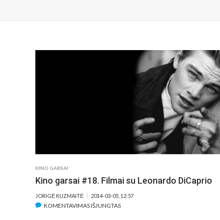
KINO GARSAI
Kino garsai #18. Filmai su Leonardo DiCaprio
JORIGĖ KUZMAITĖ
2014-03-05, 12:57
ĮRAŠE
KOMENTAVIMAS IŠJUNGTAS
KINO