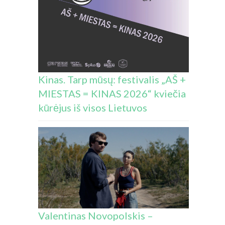
Kinas. Tarp mūsų: festivalis „AŠ +
MIESTAS = KINAS 2026“ kviečia
kūrėjus iš visos Lietuvos
Valentinas Novopolskis –