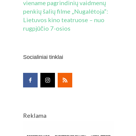
viename pagrindinių vaidmenų
penkių šalių filme „Nugalėtoja“:
Lietuvos kino teatruose – nuo
rugpjūčio 7-osios
Socialiniai tinklai
Reklama