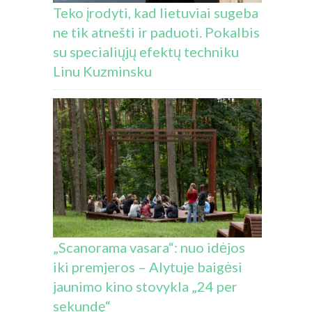
Teko įrodyti, kad lietuviai sugeba
ne tik atnešti ir paduoti. Pokalbis
su specialiųjų efektų techniku
Linu Kuzminsku
„Scanorama vasara“: nuo idėjos
iki premjeros – Alytuje baigėsi
jaunimo kino stovykla „24 per
sekundę“