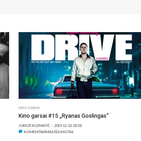
KINO GARSAI
Kino garsai #15 „Ryanas Goslingas“
JORIGĖ KUZMAITĖ
2013-11-22, 02:03
ĮRAŠE
KOMENTAVIMAS IŠJUNGTAS
KINO