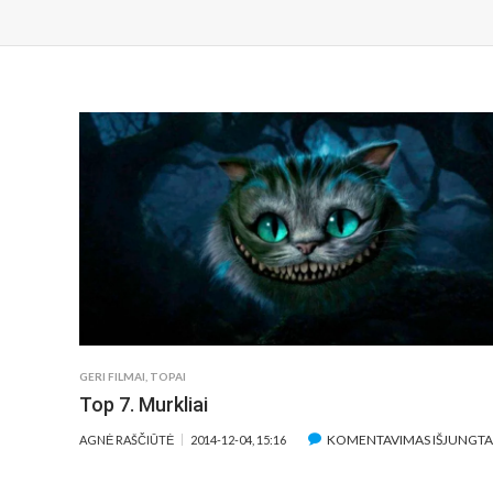
GERI FILMAI
,
TOPAI
Top 7. Murkliai
KOMENTAVIMAS IŠJUNGTA
AGNĖ RAŠČIŪTĖ
2014-12-04, 15:16