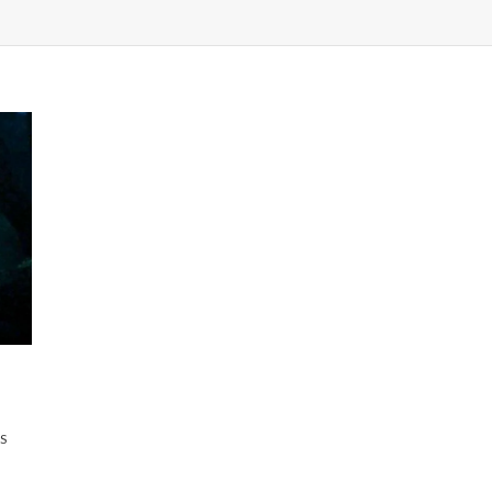
ĮRAŠE
S
TOP
7.