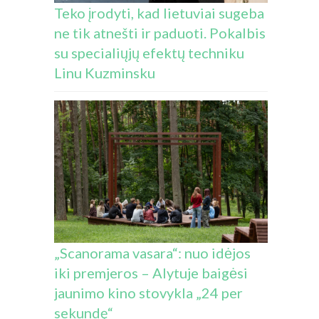
Teko įrodyti, kad lietuviai sugeba
ne tik atnešti ir paduoti. Pokalbis
su specialiųjų efektų techniku
Linu Kuzminsku
„Scanorama vasara“: nuo idėjos
iki premjeros – Alytuje baigėsi
jaunimo kino stovykla „24 per
sekundę“