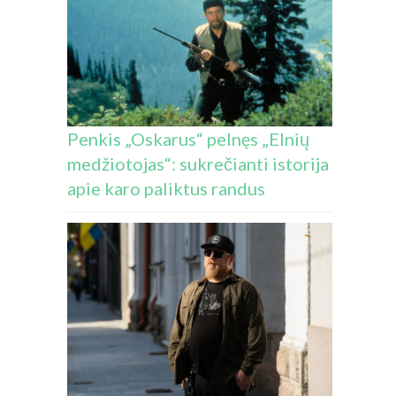
Penkis „Oskarus“ pelnęs „Elnių
medžiotojas“: sukrečianti istorija
apie karo paliktus randus