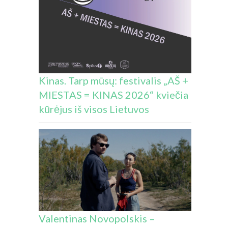
Kinas. Tarp mūsų: festivalis „AŠ +
MIESTAS = KINAS 2026“ kviečia
kūrėjus iš visos Lietuvos
Valentinas Novopolskis –