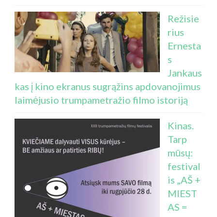
Režisie
rius
Ernesta
s
Jankaus
kas į kino ekranus sugrąžins apdovanojimus
laimėjusio trumpametražio filmo istoriją
Kinas.
Tarp
mūsų:
festival
is „AŠ +
MIEST
AS =