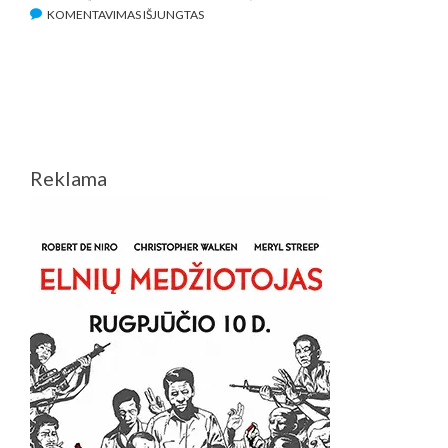
ĮRAŠE
KOMENTAVIMAS IŠJUNGTAS
„KINO
PAVASARIO“
KRITIKŲ
PASIRINKIME
–
ILGIAUSIAS
FESTIVALIO
Reklama
FILMAS
IR
HOLIVUDO
ŽVAIGŽDYNAS