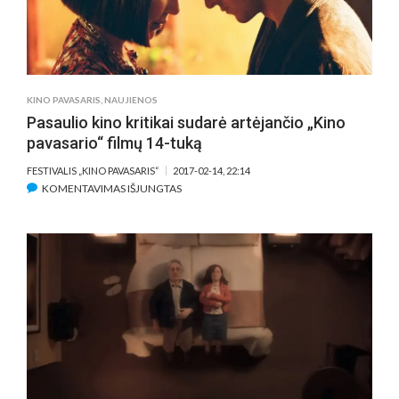
KINO PAVASARIS
,
NAUJIENOS
Pasaulio kino kritikai sudarė artėjančio „Kino
pavasario“ filmų 14-tuką
FESTIVALIS „KINO PAVASARIS“
2017-02-14, 22:14
ĮRAŠE
KOMENTAVIMAS IŠJUNGTAS
PASAULIO
KINO
KRITIKAI
SUDARĖ
ARTĖJANČIO
„KINO
PAVASARIO“
FILMŲ
14-
TUKĄ