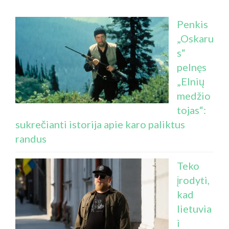
Penkis
„Oskaru
s“
pelnęs
„Elnių
medžio
tojas“:
sukrečianti istorija apie karo paliktus
randus
Teko
įrodyti,
kad
lietuvia
i