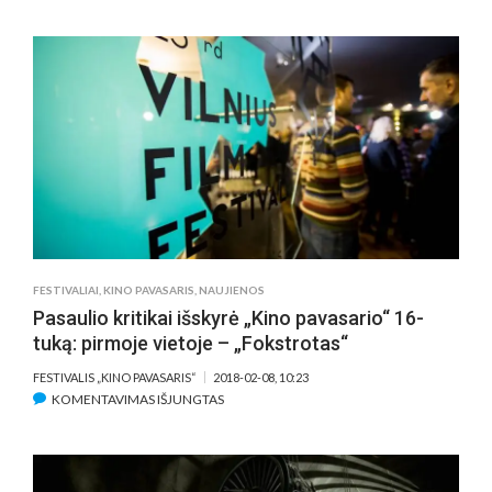
„KINO
PAVASARIS
2018“.
KINFO
REKOMENDUO
(II
DALIS)
FESTIVALIAI
,
KINO PAVASARIS
,
NAUJIENOS
Pasaulio kritikai išskyrė „Kino pavasario“ 16-
tuką: pirmoje vietoje – „Fokstrotas“
FESTIVALIS „KINO PAVASARIS“
2018-02-08, 10:23
ĮRAŠE
KOMENTAVIMAS IŠJUNGTAS
PASAULIO
KRITIKAI
IŠSKYRĖ
„KINO