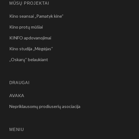
MŪSŲ PROJEKTAI
Kino seansai „Pamatyk kine“
Kino protų mūšiai
KINFO apdovanojimai
Kino studija „Mėgėjas“
„Oskarų“ belaukiant
DRAUGAI
AVAKA
Nepriklausomų prodiuserių asociacija
MENIU