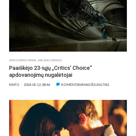
PAVASARIO“
16-
TUKĄ:
PIRMOJE
VIETOJE
–
„FOKSTROTAS“
APDOVANOJIMAI
,
JAV
,
NAUJIENOS
Paaiškėjo 23-iųjų „Critics’ Choice“
apdovanojimų nugalėtojai
ĮRAŠE
KOMENTAVIMAS IŠJUNGTAS
KINFO
2018-01-12, 08:46
PAAIŠKĖJO
23-
IŲJŲ
„CRITICS’
CHOICE“
APDOVANOJIM
NUGALĖTOJAI