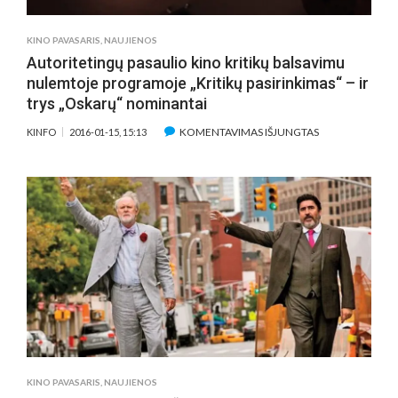
KINO PAVASARIS
,
NAUJIENOS
Autoritetingų pasaulio kino kritikų balsavimu
nulemtoje programoje „Kritikų pasirinkimas“ – ir
trys „Oskarų“ nominantai
ĮRAŠE
KOMENTAVIMAS IŠJUNGTAS
KINFO
2016-01-15, 15:13
AUTORITETING
PASAULIO
KINO
KRITIKŲ
BALSAVIMU
NULEMTOJE
PROGRAMOJE
„KRITIKŲ
PASIRINKIMAS“
–
IR
TRYS
„OSKARŲ“
KINO PAVASARIS
,
NAUJIENOS
NOMINANTAI