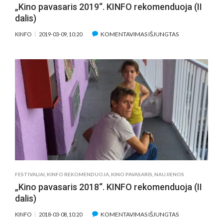
„Kino pavasaris 2019“. KINFO rekomenduoja (II
dalis)
ĮRAŠE
KOMENTAVIMAS IŠJUNGTAS
KINFO
2019-03-09, 10:20
„KINO
PAVASARIS
2019“.
KINFO
REKOMENDUO
(II
DALIS)
FESTIVALIAI
,
KINFO REKOMENDUOJA
,
KINO PAVASARIS
,
NAUJIENOS
„Kino pavasaris 2018“. KINFO rekomenduoja (II
dalis)
ĮRAŠE
KOMENTAVIMAS IŠJUNGTAS
KINFO
2018-03-08, 10:20