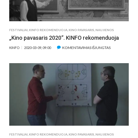
FESTIVALIAI
,
KINFO REKOMENDUOJA
,
KINO PAVASARIS
,
NAUJIENOS
„Kino pavasaris 2020“. KINFO rekomenduoja
ĮRAŠE
KOMENTAVIMAS IŠJUNGTAS
KINFO
2020-03-09, 09:00
„KINO
PAVASARIS
2020“.
KINFO
REKOMENDUO
FESTIVALIAI
,
KINFO REKOMENDUOJA
,
KINO PAVASARIS
,
NAUJIENOS