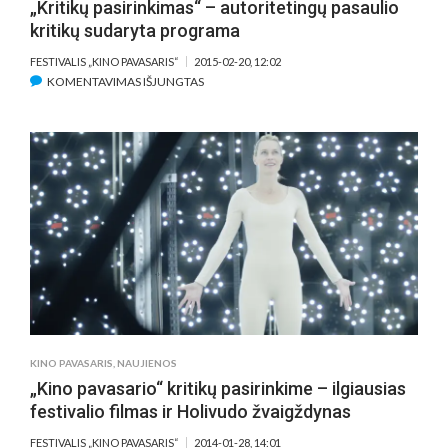
„Kritikų pasirinkimas“ – autoritetingų pasaulio
kritikų sudaryta programa
FESTIVALIS „KINO PAVASARIS“
2015-02-20, 12:02
ĮRAŠE
KOMENTAVIMAS IŠJUNGTAS
„KRITIKŲ
PASIRINKIMAS“
–
AUTORITETINGŲ
PASAULIO
KRITIKŲ
SUDARYTA
PROGRAMA
KINO PAVASARIS
,
NAUJIENOS
„Kino pavasario“ kritikų pasirinkime – ilgiausias
festivalio filmas ir Holivudo žvaigždynas
FESTIVALIS „KINO PAVASARIS“
2014-01-28, 14:01