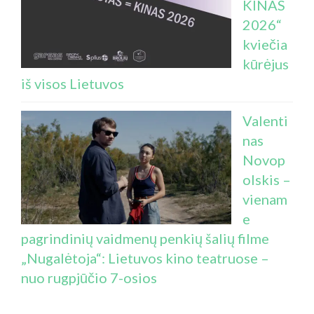
KINAS
2026“
kviečia
kūrėjus
iš visos Lietuvos
Valenti
nas
Novop
olskis –
vienam
e
pagrindinių vaidmenų penkių šalių filme
„Nugalėtoja“: Lietuvos kino teatruose –
nuo rugpjūčio 7-osios