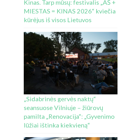
Kinas. Tarp mūsų: festivalis „AŠ +
MIESTAS = KINAS 2026“ kviečia
kūrėjus iš visos Lietuvos
„Sidabrinės gervės naktų“
seansuose Vilniuje – žiūrovų
pamilta „Renovacija“: „Gyvenimo
lūžiai ištinka kiekvieną“