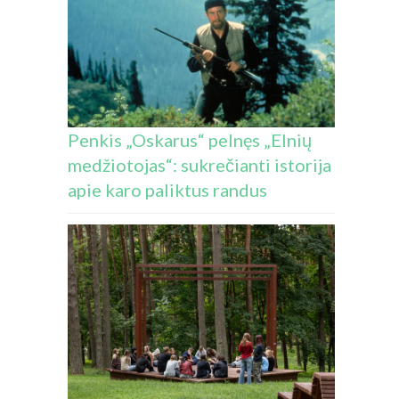
Penkis „Oskarus“ pelnęs „Elnių
medžiotojas“: sukrečianti istorija
apie karo paliktus randus