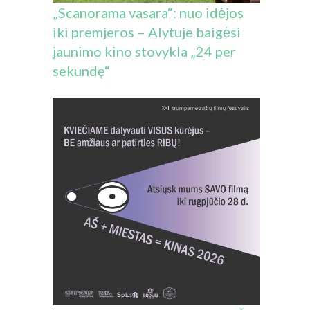
„Scanorama vasara“: nuo idėjos
iki premjeros – Alytuje baigėsi
jaunimo kino stovykla „24 per
sekundę“