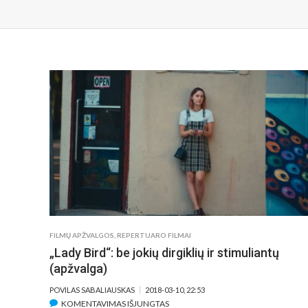
FILMŲ APŽVALGOS
,
REPERTUARO FILMAI
„Lady Bird“: be jokių dirgiklių ir stimuliantų
(apžvalga)
POVILAS SABALIAUSKAS
2018-03-10, 22:53
ĮRAŠE
KOMENTAVIMAS IŠJUNGTAS