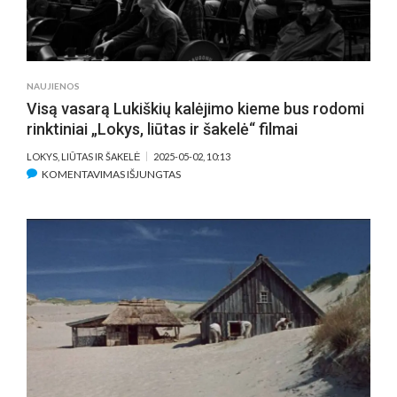
NAUJIENOS
Visą vasarą Lukiškių kalėjimo kieme bus rodomi
rinktiniai „Lokys, liūtas ir šakelė“ filmai
LOKYS, LIŪTAS IR ŠAKELĖ
2025-05-02, 10:13
ĮRAŠE
KOMENTAVIMAS IŠJUNGTAS
VISĄ
VASARĄ
LUKIŠKIŲ
KALĖJIMO
KIEME
BUS
RODOMI
RINKTINIAI
„LOKYS,
LIŪTAS
IR
ŠAKELĖ“