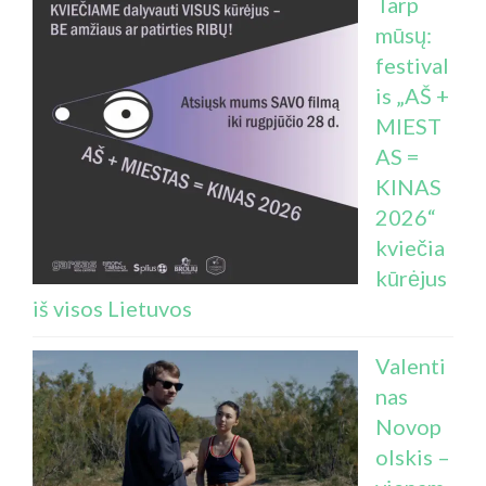
Tarp
mūsų:
festival
is „AŠ +
MIEST
AS =
KINAS
2026“
kviečia
kūrėjus
iš visos Lietuvos
Valenti
nas
Novop
olskis –