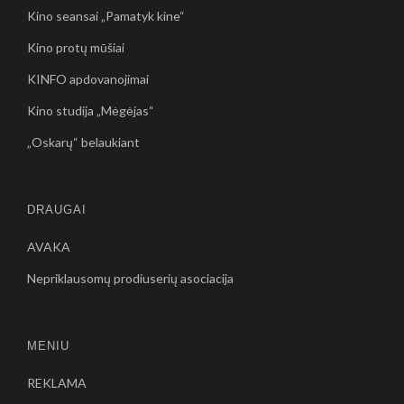
Kino seansai „Pamatyk kine“
Kino protų mūšiai
KINFO apdovanojimai
Kino studija „Mėgėjas“
„Oskarų“ belaukiant
DRAUGAI
AVAKA
Nepriklausomų prodiuserių asociacija
MENIU
REKLAMA