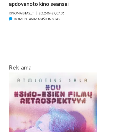
apdovanoto kino seansai
KINOMAISTAS.LT
2012-07-27, 07:36
ĮRAŠE
KOMENTAVIMAS IŠJUNGTAS
NIDOJE
–
NEMOKAMI
EUROPOS
PARLAMENTO
APDOVANOTO
KINO
Reklama
SEANSAI