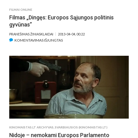
„EMIGRANTAI”
FILMAI ONLINE
(2013)
Filmas „Dingęs: Europos Sąjungos politinis
gyvūnas”
PRANEŠIMAS ŽINIASKLAIDAI
2013-04-04, 00:22
ĮRAŠE
KOMENTAVIMAS IŠJUNGTAS
FILMAS
„DINGĘS:
EUROPOS
SĄJUNGOS
POLITINIS
GYVŪNAS”
KINOMAISTAS.LT ARCHYVAS
,
SVARBIAUSIOS (KINOMAISTAS.LT)
Nidoje – nemokami Europos Parlamento