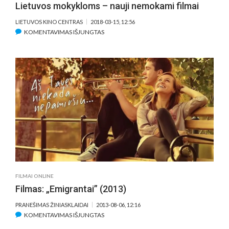
Lietuvos mokykloms – nauji nemokami filmai
LIETUVOS KINO CENTRAS
2018-03-15, 12:56
ĮRAŠE
KOMENTAVIMAS IŠJUNGTAS
LIETUVOS
MOKYKLOMS
–
NAUJI
NEMOKAMI
FILMAI
FILMAI ONLINE
Filmas: „Emigrantai” (2013)
PRANEŠIMAS ŽINIASKLAIDAI
2013-08-06, 12:16
ĮRAŠE
KOMENTAVIMAS IŠJUNGTAS
FILMAS: