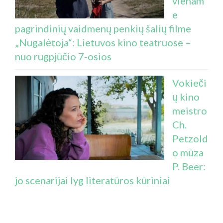
vienam
e
pagrindinių vaidmenų penkių šalių filme
„Nugalėtoja“: Lietuvos kino teatruose –
nuo rugpjūčio 7-osios
Vokieči
ų kino
meistro
Ch.
Petzold
o mūza
P. Beer:
jo scenarijai lyg literatūros kūriniai