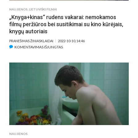
FILMAI
NAUJIENOS
,
LIETUVIŠKI FILMAI
„Knyga+kinas“ rudens vakarai: nemokamos
filmų peržiūros bei susitikimai su kino kūrėjais,
knygų autoriais
PRANEŠIMAS ŽINIASKLAIDAI
2022-10-10, 14:46
ĮRAŠE
KOMENTAVIMAS IŠJUNGTAS
„KNYGA+KINAS“
RUDENS
VAKARAI:
NEMOKAMOS
FILMŲ
PERŽIŪROS
BEI
SUSITIKIMAI
SU
KINO
KŪRĖJAIS,
KNYGŲ
AUTORIAIS
NAUJIENOS