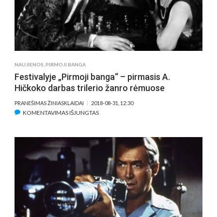
NAUJIENOS
,
PIRMOJI BANGA
Festivalyje „Pirmoji banga“ – pirmasis A.
Hičkoko darbas trilerio žanro rėmuose
PRANEŠIMAS ŽINIASKLAIDAI
2018-08-31, 12:30
ĮRAŠE
KOMENTAVIMAS IŠJUNGTAS
FESTIVALYJE
„PIRMOJI
BANGA“
–
PIRMASIS
A.
HIČKOKO
DARBAS
TRILERIO
ŽANRO