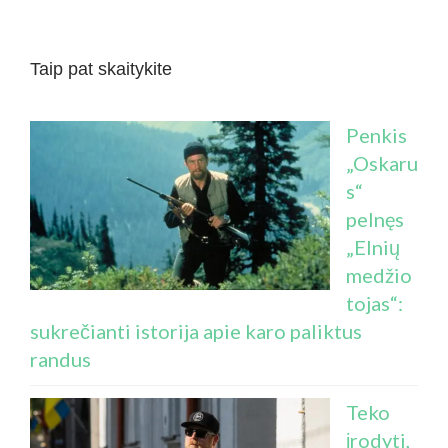
Taip pat skaitykite
Penkis
„Oskaru
s“
pelnęs
„Elnių
medžio
tojas“:
sukrečianti istorija apie karo paliktus
randus
Teko
įrodyti,