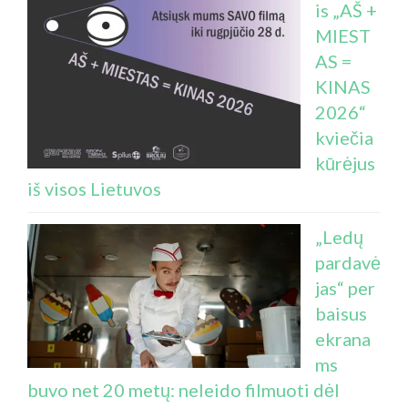
is „AŠ +
MIEST
AS =
KINAS
2026“
kviečia
kūrėjus
iš visos Lietuvos
„Ledų
pardavė
jas“ per
baisus
ekrana
ms
buvo net 20 metų: neleido filmuoti dėl