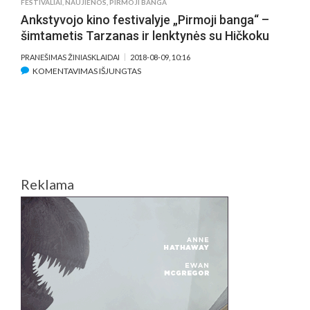
FESTIVALIAI
,
NAUJIENOS
,
PIRMOJI BANGA
HITCHCOCKO
Ankstyvojo kino festivalyje „Pirmoji banga“ –
ŠEDEVRAI
šimtametis Tarzanas ir lenktynės su Hičkoku
PRANEŠIMAS ŽINIASKLAIDAI
2018-08-09, 10:16
ĮRAŠE
KOMENTAVIMAS IŠJUNGTAS
ANKSTYVOJO
KINO
FESTIVALYJE
„PIRMOJI
BANGA“
–
ŠIMTAMETIS
Reklama
TARZANAS
IR
LENKTYNĖS
SU
HIČKOKU