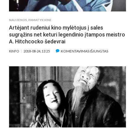
RĖMUOSE
NAUJIENOS
,
PAMATYK KINE
Artėjant rudeniui kino mylėtojus į sales
sugrąžins net keturi legendinio įtampos meistro
A. Hitchcocko šedevrai
ĮRAŠE
KOMENTAVIMAS IŠJUNGTAS
KINFO
2018-08-24, 13:25
ARTĖJANT
RUDENIUI
KINO
MYLĖTOJUS
Į
SALES
SUGRĄŽINS
NET
KETURI
LEGENDINIO
ĮTAMPOS
MEISTRO
A.