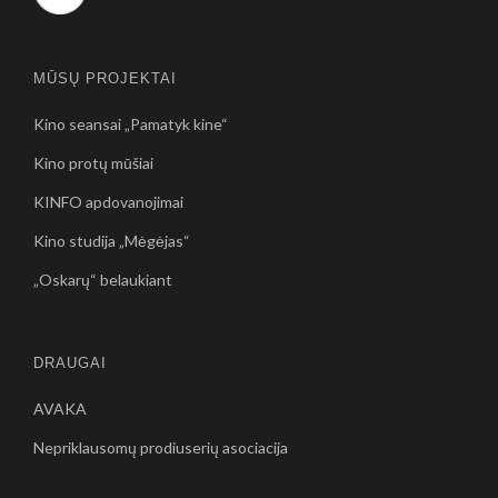
MŪSŲ PROJEKTAI
Kino seansai „Pamatyk kine“
Kino protų mūšiai
KINFO apdovanojimai
Kino studija „Mėgėjas“
„Oskarų“ belaukiant
DRAUGAI
AVAKA
Nepriklausomų prodiuserių asociacija