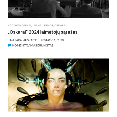
APDOVANOJIMAI
,
JAV
,
NAUJIENOS
,
OSKARAI
„Oskarai“ 2024 laimėtojų sąrašas
LINA SAKALAUSKAITĖ
2024-03-11, 01:30
ĮRAŠE
KOMENTAVIMAS IŠJUNGTAS
„OSKARAI“
2024
LAIMĖTOJŲ
SĄRAŠAS