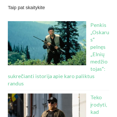
Taip pat skaitykite
Penkis
„Oskaru
s“
pelnęs
„Elnių
medžio
tojas“:
sukrečianti istorija apie karo paliktus
randus
Teko
įrodyti,
kad