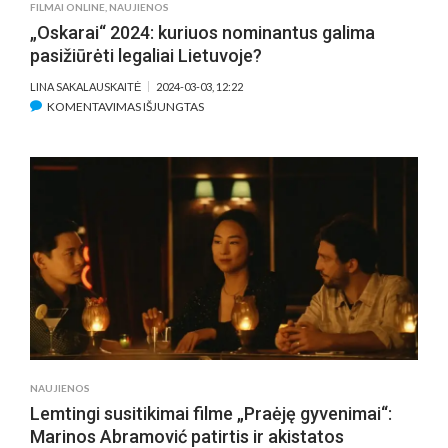
FILMAI ONLINE
,
NAUJIENOS
„Oskarai“ 2024: kuriuos nominantus galima
pasižiūrėti legaliai Lietuvoje?
LINA SAKALAUSKAITĖ
2024-03-03, 12:22
ĮRAŠE
KOMENTAVIMAS IŠJUNGTAS
„OSKARAI“
2024:
KURIUOS
NOMINANTUS
GALIMA
PASIŽIŪRĖTI
LEGALIAI
LIETUVOJE?
NAUJIENOS
Lemtingi susitikimai filme „Praėję gyvenimai“:
Marinos Abramović patirtis ir akistatos