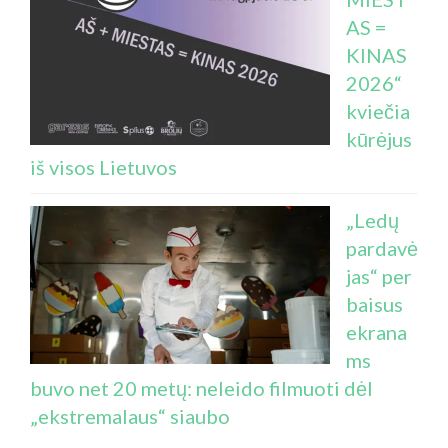
AS =
KINAS
2026“
kviečia
kūrėjus
iš visos Lietuvos
„Ledų
pardavė
jas“ per
baisus
ekrana
ms
buvo net 20 metų: neleido filmuoti dėl
„ekstremalaus“ siaubo