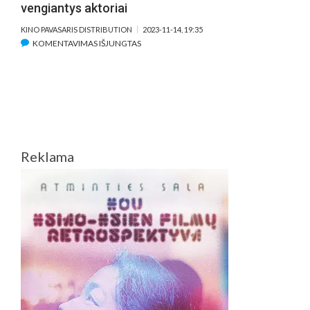
vengiantys aktoriai
KINO PAVASARIS DISTRIBUTION
2023-11-14, 19:35
ĮRAŠE
KOMENTAVIMAS IŠJUNGTAS
LEMTINGI
SUSITIKIMAI
FILME
„PRAĖJĘ
GYVENIMAI“:
MARINOS
ABRAMOVIĆ
Reklama
PATIRTIS
IR
AKISTATOS
VENGIANTYS
AKTORIAI