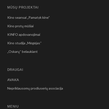
MŪSŲ PROJEKTAI
Kino seansai „Pamatyk kine“
Kino protų mūšiai
KINFO apdovanojimai
Kino studija „Mėgėjas“
„Oskarų“ belaukiant
DRAUGAI
AVAKA
Nepriklausomų prodiuserių asociacija
MENIU