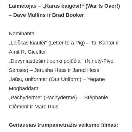
Laimėtojas – „Karas baigėsi!“ (War Is Over!)
– Dave Mullins ir Brad Booker
Nominantai
„Laiškas kiaulei“ (Letter to a Pig) – Tal Kantor ir
Amit R. Gicelter
„Devyniasdešimt penki pojūčiai“ (Ninety-Five
Senses) – Jerusha Hess ir Jared Hess
„Mūsų uniforma“ (Our Uniform) – Yegane
Moghaddam
„Pachyderme“ (Pachyderme) – Stéphanie
Clément ir Marc Rius
Geriausias trumpametražis veiksmo filmas: