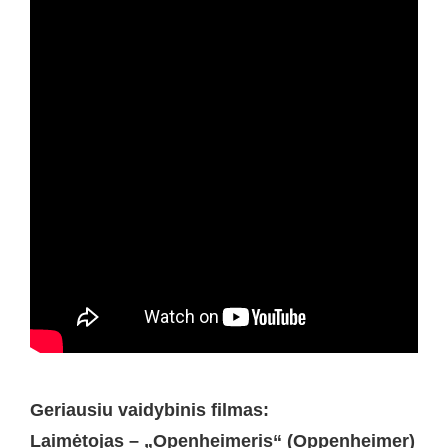
Geriausiu vaidybinis filmas:
Laimėtojas – „Openheimeris“ (Oppenheimer)