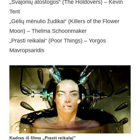
„Svajonių atostogos“ (The Holdovers) – Kevin
Tent
„Gėlių mėnulio žudikai“ (Killers of the Flower
Moon) – Thelma Schoonmaker
„Prasti reikalai“ (Poor Things) – Yorgos
Mavropsaridis
Kadras iš filmo „Prasti reikalai”