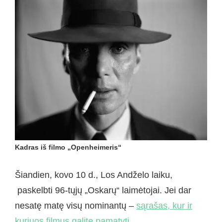
Kadras iš filmo „Openheimeris“
Šiandien, kovo 10 d., Los Andželo laiku,
paskelbti 96-tųjų „Oskarų“ laimėtojai. Jei dar
nesatę matę visų nominantų –
sąrašas, kur ir
kuriuos filmus galite pamatyti.