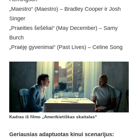
„Maestro“ (Maestro) – Bradley Cooper ir Josh
Singer
„Praeities šešėliai“ (May December) – Samy
Burch
„Praėję gyvenimai“ (Past Lives) – Celine Song
Kadras iš filmo „Amerikietiškas skaitalas“
Geriausias adaptuotas kinui scenarijus: