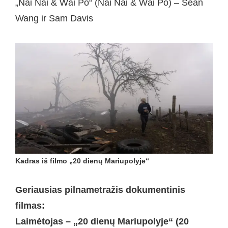
„Nǎi Nai & Wài Pó“ (Nǎi Nai & Wài Pó) – Sean
Wang ir Sam Davis
Kadras iš filmo „20 dienų Mariupolyje“
Geriausias pilnametražis dokumentinis
filmas:
Laimėtojas – „20 dienų Mariupolyje“ (20