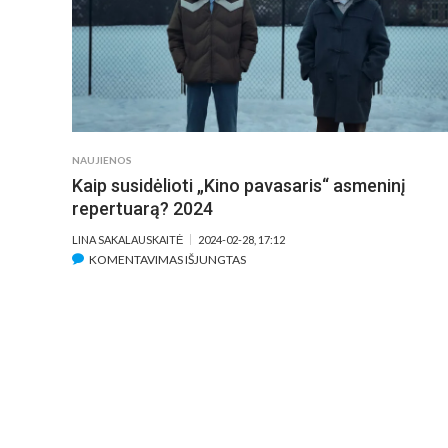
APIE
KURIUOS
ŠIANDIEN
KALBA
VISAS
PASAULIS
NAUJIENOS
Kaip susidėlioti „Kino pavasaris“ asmeninį
repertuarą? 2024
LINA SAKALAUSKAITĖ
2024-02-28, 17:12
ĮRAŠE
KOMENTAVIMAS IŠJUNGTAS
KAIP
SUSIDĖLIOTI
„KINO
PAVASARIS“
ASMENINĮ
REPERTUARĄ?
2024