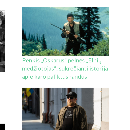
Penkis „Oskarus“ pelnęs „Elnių
medžiotojas“: sukrečianti istorija
apie karo paliktus randus