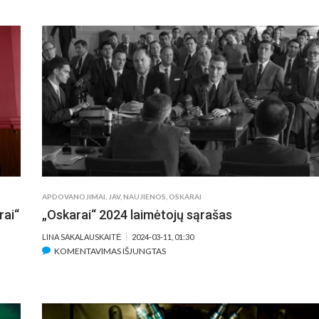
PRIBLOŠKIANTIS
„KINO
PAVASARIO“
ATIDARYMO
FILMAS
BUS
RODOMAS
VISOJE
LIETUVOJE
APDOVANOJIMAI
,
JAV
,
NAUJIENOS
,
OSKARAI
rai“
„Oskarai“ 2024 laimėtojų sąrašas
LINA SAKALAUSKAITĖ
2024-03-11, 01:30
ĮRAŠE
KOMENTAVIMAS IŠJUNGTAS
„OSKARAI“
2024
LAIMĖTOJŲ
SĄRAŠAS