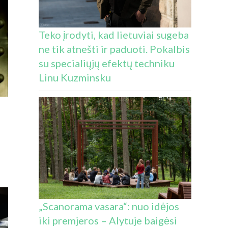
Teko įrodyti, kad lietuviai sugeba
ne tik atnešti ir paduoti. Pokalbis
su specialiųjų efektų techniku
Linu Kuzminsku
„Scanorama vasara“: nuo idėjos
iki premjeros – Alytuje baigėsi