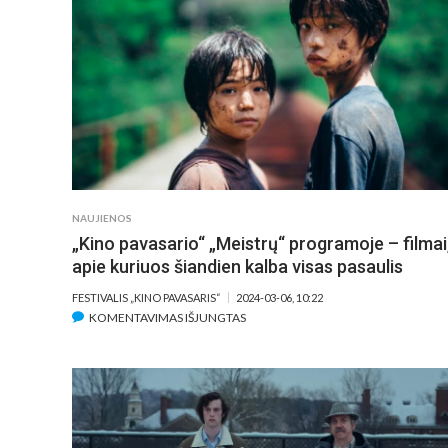
–
NET
KETURI
„OSKARAI“
(PLANUOJAMI
PAPILDOMI
SEANSAI)
NAUJIENOS
„Kino pavasario“ „Meistrų“ programoje – filmai
apie kuriuos šiandien kalba visas pasaulis
FESTIVALIS „KINO PAVASARIS“
2024-03-06, 10:22
ĮRAŠE
KOMENTAVIMAS IŠJUNGTAS
„KINO
PAVASARIO“
„MEISTRŲ“
PROGRAMOJE
–
FILMAI,