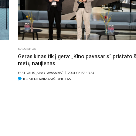
LEGALIAI
LIETUVOJE?
NAUJIENOS
Geras kinas tik į gera: „Kino pavasaris“ pristato š
metų naujienas
FESTIVALIS „KINO PAVASARIS“
2024-02-27, 13:34
ĮRAŠE
KOMENTAVIMAS IŠJUNGTAS
GERAS
KINAS
TIK
Į
GERA:
„KINO
PAVASARIS“
PRISTATO
ŠIŲ