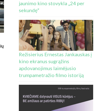
jaunimo kino stovykla „24 per
sekundę“
ių
Režisierius Ernestas Jankauskas į
kino ekranus sugrąžins
apdovanojimus laimėjusio
trumpametražio filmo istoriją