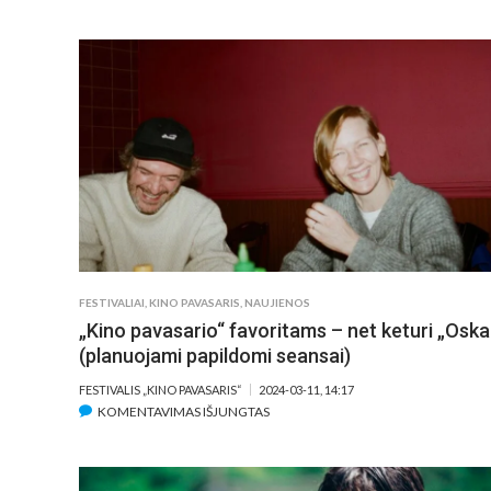
KRITIKĖ
APIE
ŽIŪROVĄ
PROVOKUOJANTĮ
FILMĄ
„INTERESŲ
ZONA“:
„TAI
YRA
ŽADINTUVAS“
FESTIVALIAI
,
KINO PAVASARIS
,
NAUJIENOS
„Kino pavasario“ favoritams – net keturi „Oska
(planuojami papildomi seansai)
FESTIVALIS „KINO PAVASARIS“
2024-03-11, 14:17
ĮRAŠE
KOMENTAVIMAS IŠJUNGTAS
„KINO
PAVASARIO“
FAVORITAMS