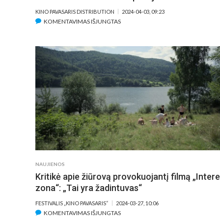
KINO PAVASARIS DISTRIBUTION
2024-04-03, 09:23
ĮRAŠE
KOMENTAVIMAS IŠJUNGTAS
BEJAUSMĘ
NAMŲ
ŠEIMININKĘ
„INTERESŲ
ZONOJE“
SANDRAI
HÜLLER
SUVAIDINTI
PADĖJO
NUOSAVAS
ŠUO
NAUJIENOS
Kritikė apie žiūrovą provokuojantį filmą „Inter
zona“: „Tai yra žadintuvas“
FESTIVALIS „KINO PAVASARIS“
2024-03-27, 10:06
ĮRAŠE
KOMENTAVIMAS IŠJUNGTAS