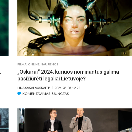
FILMAI ONLINE
,
NAUJIENOS
,
„Oskarai“ 2024: kuriuos nominantus galima
pasižiūrėti legaliai Lietuvoje?
LINA SAKALAUSKAITĖ
2024-03-03, 12:22
ĮRAŠE
KOMENTAVIMAS IŠJUNGTAS
„OSKARAI“
2024:
KURIUOS
NOMINANTUS
GALIMA
PASIŽIŪRĖTI