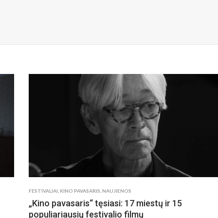
FESTIVALIAI
,
KINO PAVASARIS
,
NAUJIENOS
„Kino pavasaris“ tęsiasi: 17 miestų ir 15
populiariausių festivalio filmų