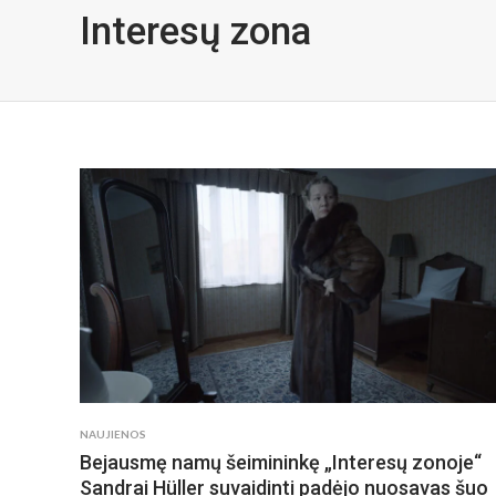
Interesų zona
NAUJIENOS
Bejausmę namų šeimininkę „Interesų zonoje“
Sandrai Hüller suvaidinti padėjo nuosavas šuo