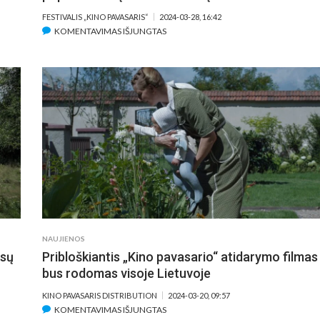
FESTIVALIS „KINO PAVASARIS“
2024-03-28, 16:42
ĮRAŠE
KOMENTAVIMAS IŠJUNGTAS
„KINO
PAVASARIS“
TĘSIASI:
17
MIESTŲ
IR
15
POPULIARIAUSIŲ
FESTIVALIO
FILMŲ
NAUJIENOS
esų
Pribloškiantis „Kino pavasario“ atidarymo filmas
bus rodomas visoje Lietuvoje
KINO PAVASARIS DISTRIBUTION
2024-03-20, 09:57
ĮRAŠE
KOMENTAVIMAS IŠJUNGTAS