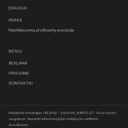
DRAUGAI
AVAKA
Nepriklausomų prodiuserių asociacija
MENIU
REKLAMA
PRISIJUNK
KONTAKTAI
Patalpinta
Hostinger
| © 2012 –
2026 VšĮ „KINFO.LT“. Visos teisės
saugomos. Naudoti informaciją be redakcijos sutikimo
draudžiama.