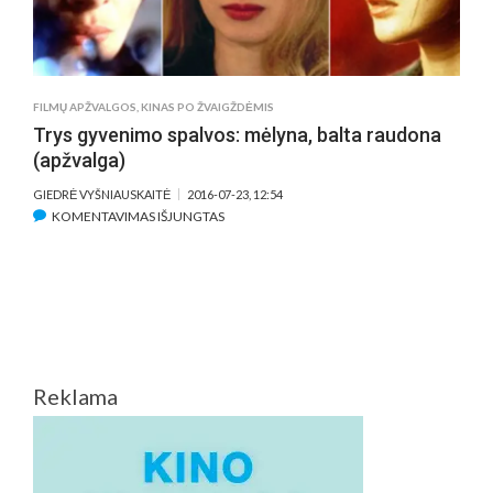
FILMŲ APŽVALGOS
,
KINAS PO ŽVAIGŽDĖMIS
Trys gyvenimo spalvos: mėlyna, balta raudona
(apžvalga)
GIEDRĖ VYŠNIAUSKAITĖ
2016-07-23, 12:54
ĮRAŠE
KOMENTAVIMAS IŠJUNGTAS
TRYS
GYVENIMO
SPALVOS:
MĖLYNA,
BALTA
RAUDONA
(APŽVALGA)
Reklama