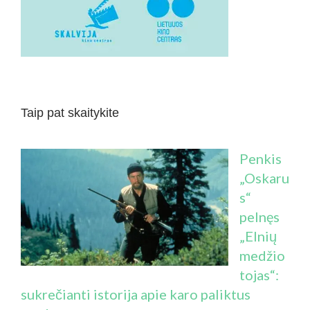
Taip pat skaitykite
Penkis
„Oskaru
s“
pelnęs
„Elnių
medžio
tojas“:
sukrečianti istorija apie karo paliktus