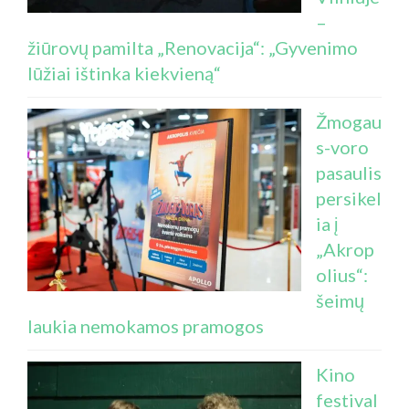
–
žiūrovų pamilta „Renovacija“: „Gyvenimo
lūžiai ištinka kiekvieną“
Žmogau
s-voro
pasaulis
persikel
ia į
„Akrop
olius“:
šeimų
laukia nemokamos pramogos
Kino
festival