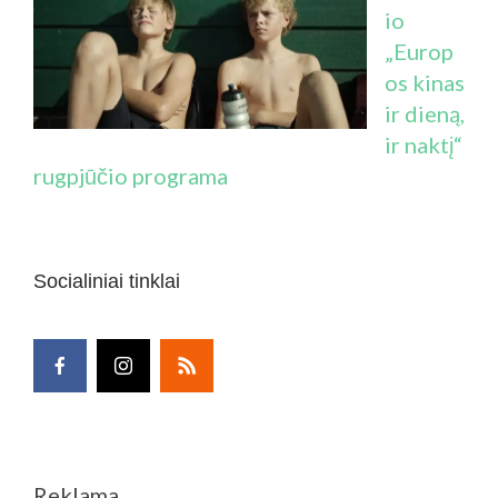
io
„Europ
os kinas
ir dieną,
ir naktį“
rugpjūčio programa
Socialiniai tinklai
Reklama