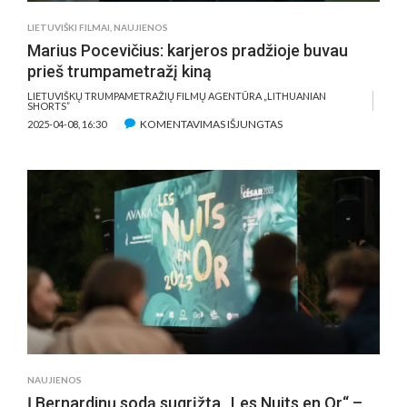
LIETUVIŠKI FILMAI
,
NAUJIENOS
Marius Pocevičius: karjeros pradžioje buvau
prieš trumpametražį kiną
LIETUVIŠKŲ TRUMPAMETRAŽIŲ FILMŲ AGENTŪRA „LITHUANIAN
SHORTS”
ĮRAŠE
KOMENTAVIMAS IŠJUNGTAS
2025-04-08, 16:30
MARIUS
POCEVIČIUS:
KARJEROS
PRADŽIOJE
BUVAU
PRIEŠ
TRUMPAMETRAŽĮ
KINĄ
NAUJIENOS
Į Bernardinų sodą sugrįžta „Les Nuits en Or“ –