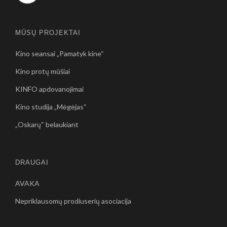
MŪSŲ PROJEKTAI
Kino seansai „Pamatyk kine“
Kino protų mūšiai
KINFO apdovanojimai
Kino studija „Mėgėjas“
„Oskarų“ belaukiant
DRAUGAI
AVAKA
Nepriklausomų prodiuserių asociacija