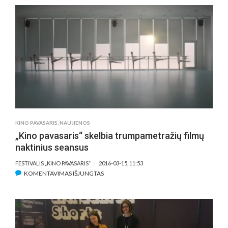
TREČIASIS
VILNIAUS
LGBT*
FESTIVALIS
„KREIVĖS“
KINO PAVASARIS
,
NAUJIENOS
„Kino pavasaris“ skelbia trumpametražių filmų
naktinius seansus
FESTIVALIS „KINO PAVASARIS“
2016-03-15, 11:53
ĮRAŠE
KOMENTAVIMAS IŠJUNGTAS
„KINO
PAVASARIS“
SKELBIA
TRUMPAMETRAŽIŲ
FILMŲ