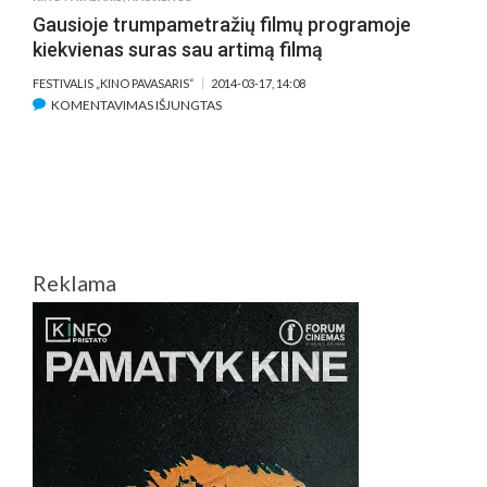
Gausioje trumpametražių filmų programoje
kiekvienas suras sau artimą filmą
FESTIVALIS „KINO PAVASARIS“
2014-03-17, 14:08
ĮRAŠE
KOMENTAVIMAS IŠJUNGTAS
GAUSIOJE
TRUMPAMETRAŽIŲ
FILMŲ
PROGRAMOJE
KIEKVIENAS
SURAS
SAU
Reklama
ARTIMĄ
FILMĄ