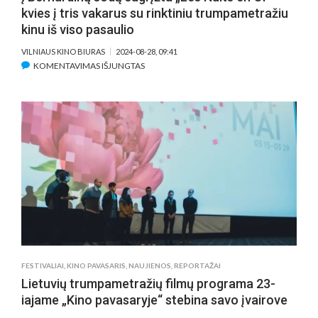
kvies į tris vakarus su rinktiniu trumpametražiu
kinu iš viso pasaulio
VILNIAUS KINO BIURAS
2024-08-28, 09:41
ĮRAŠE
KOMENTAVIMAS IŠJUNGTAS
Į
BERNARDINŲ
SODĄ
SUGRĮŽTA
„LES
NUITS
EN
OR“
–
KVIES
Į
TRIS
VAKARUS
FESTIVALIAI
,
KINO PAVASARIS
,
NAUJIENOS
,
REPORTAŽAI
SU
Lietuvių trumpametražių filmų programa 23-
RINKTINIU
iajame „Kino pavasaryje“ stebina savo įvairove
TRUMPAMETRAŽIU