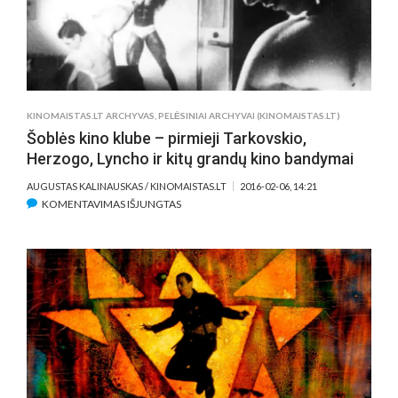
FILMŲ
MUGĖJE
PRANCŪZIJOJE
KINOMAISTAS.LT ARCHYVAS
,
PELĖSINIAI ARCHYVAI (KINOMAISTAS.LT)
Šoblės kino klube – pirmieji Tarkovskio,
Herzogo, Lyncho ir kitų grandų kino bandymai
AUGUSTAS KALINAUSKAS / KINOMAISTAS.LT
2016-02-06, 14:21
ĮRAŠE
KOMENTAVIMAS IŠJUNGTAS
ŠOBLĖS
KINO
KLUBE
–
PIRMIEJI
TARKOVSKIO,
HERZOGO,
LYNCHO
IR
KITŲ