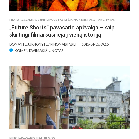
GRANDŲ
KINO
BANDYMAI
FILMŲ RECENZIJOS (KINOMAISTAS.LT)
,
KINOMAISTAS.LT ARCHYVAS
„Future Shorts“ pavasario apžvalga – kaip
skirtingi filmai susilieja į vieną istoriją
DOMANTĖ JUKNONYTĖ / KINOMAISTAS.LT
2015-04-15, 09:15
ĮRAŠE
KOMENTAVIMAS IŠJUNGTAS
„FUTURE
SHORTS“
PAVASARIO
APŽVALGA
–
KAIP
SKIRTINGI
FILMAI
SUSILIEJA
Į
VIENĄ
ISTORIJĄ
KINO PAVASARIS
,
NAUJIENOS