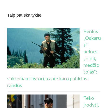
Taip pat skaitykite
Penkis
„Oskaru
s“
pelnęs
„Elnių
medžio
tojas“:
sukrečianti istorija apie karo paliktus
randus
Teko
įrodyti,