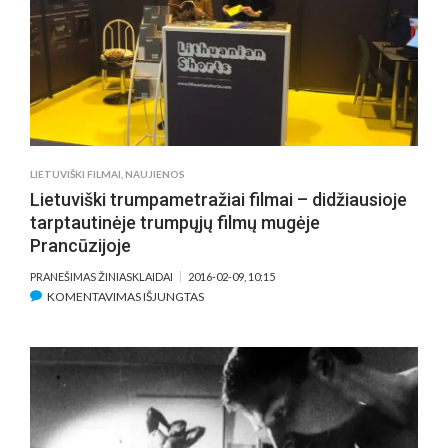
NAKTINIUS
SEANSUS
LIETUVIŠKI FILMAI
,
NAUJIENOS
Lietuviški trumpametražiai filmai – didžiausioje
tarptautinėje trumpųjų filmų mugėje
Prancūzijoje
PRANEŠIMAS ŽINIASKLAIDAI
2016-02-09, 10:15
ĮRAŠE
KOMENTAVIMAS IŠJUNGTAS
LIETUVIŠKI
TRUMPAMETRAŽIAI
FILMAI
–
DIDŽIAUSIOJE
TARPTAUTINĖJE
TRUMPŲJŲ