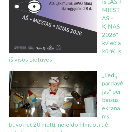
is „AŠ +
MIEST
AS =
KINAS
2026“
kviečia
kūrėjus
iš visos Lietuvos
„Ledų
pardavė
jas“ per
baisus
ekrana
ms
buvo net 20 metų: neleido filmuoti dėl