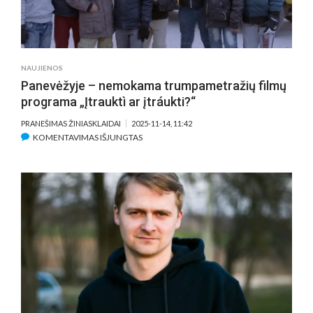
NAUJIENOS
Panevėžyje – nemokama trumpametražių filmų
programa „Įtrauktì ar įtráukti?“
PRANEŠIMAS ŽINIASKLAIDAI
2025-11-14, 11:42
ĮRAŠE
KOMENTAVIMAS IŠJUNGTAS
PANEVĖŽYJE
–
NEMOKAMA
TRUMPAMETRAŽIŲ
FILMŲ
PROGRAMA
„ĮTRAUKTÌ
AR
ĮTRÁUKTI?“