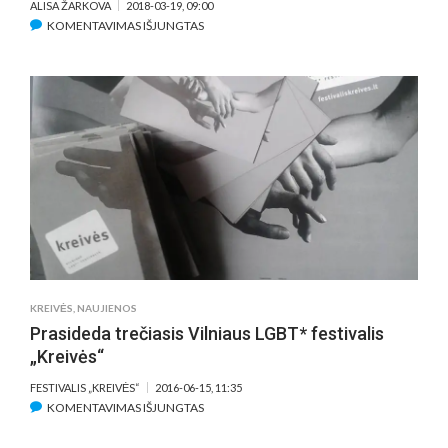
KINU
ALISA ŽARKOVA
2018-03-19, 09:00
IŠ
ĮRAŠE
KOMENTAVIMAS IŠJUNGTAS
VISO
LIETUVIŲ
PASAULIO
TRUMPAMETRAŽIŲ
FILMŲ
PROGRAMA
23-
IAJAME
„KINO
PAVASARYJE“
STEBINA
SAVO
ĮVAIROVE
KREIVĖS
,
NAUJIENOS
Prasideda trečiasis Vilniaus LGBT* festivalis
„Kreivės“
FESTIVALIS „KREIVĖS“
2016-06-15, 11:35
ĮRAŠE
KOMENTAVIMAS IŠJUNGTAS
PRASIDEDA