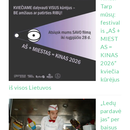
Tarp
mūsų:
festival
is „AŠ +
MIEST
AS =
KINAS
2026“
kviečia
kūrėjus
iš visos Lietuvos
„Ledų
pardavė
jas“ per
baisus