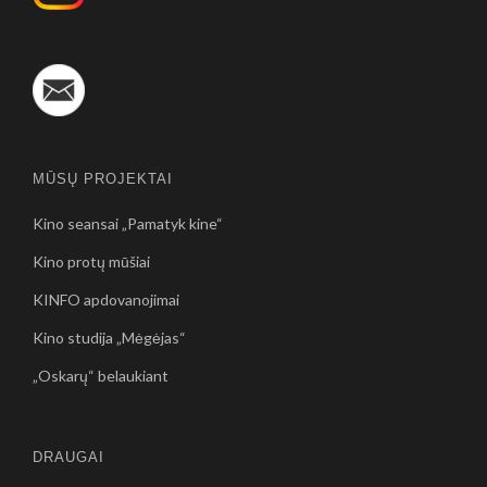
MŪSŲ PROJEKTAI
Kino seansai „Pamatyk kine“
Kino protų mūšiai
KINFO apdovanojimai
Kino studija „Mėgėjas“
„Oskarų“ belaukiant
DRAUGAI