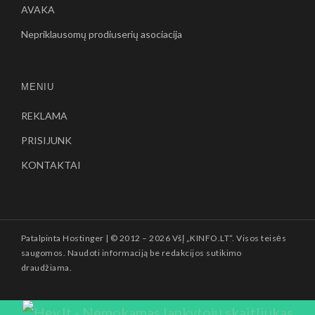
AVAKA
Nepriklausomų prodiuserių asociacija
MENIU
REKLAMA
PRISIJUNK
KONTAKTAI
Patalpinta
Hostinger
| © 2012 –
2026 VšĮ „KINFO.LT“. Visos teisės
saugomos. Naudoti informaciją be redakcijos sutikimo
draudžiama.