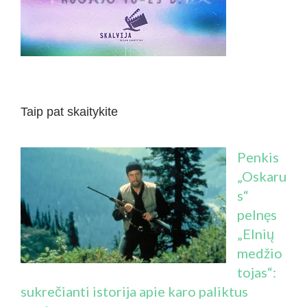
Taip pat skaitykite
Penkis
„Oskaru
s“
pelnęs
„Elnių
medžio
tojas“:
sukrečianti istorija apie karo paliktus