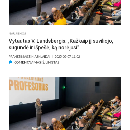
NAUJIENOS
Vytautas V. Landsbergis: „Kažkaip jį suviliojo,
sugundė ir išpešė, ką norėjusi“
PRANEŠIMAS ŽINIASKLAIDAI
2025-05-07, 11:02
ĮRAŠE
KOMENTAVIMAS IŠJUNGTAS
VYTAUTAS
V.
LANDSBERGIS:
„KAŽKAIP
JĮ
SUVILIOJO,
SUGUNDĖ
IR
IŠPEŠĖ,
KĄ
NORĖJUSI“