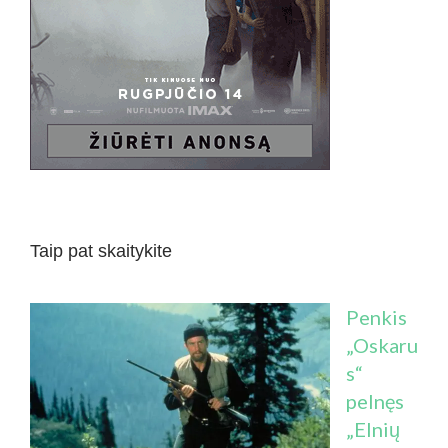
Taip pat skaitykite
Penkis
„Oskaru
s“
pelnęs
„Elnių