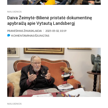
NAUJIENOS
Daiva Žeimytė-Bilienė pristatė dokumentinę
apybraižą apie Vytautą Landsbergį
PRANEŠIMAS ŽINIASKLAIDAI
2025-05-02, 10:19
ĮRAŠE
KOMENTAVIMAS IŠJUNGTAS
DAIVA
ŽEIMYTĖ-
BILIENĖ
PRISTATĖ
DOKUMENTINĘ
APYBRAIŽĄ
APIE
VYTAUTĄ
LANDSBERGĮ
NAUJIENOS