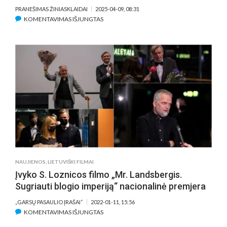
PRANEŠIMAS ŽINIASKLAIDAI
2025-04-09, 08:31
ĮRAŠE
KOMENTAVIMAS IŠJUNGTAS
PRISTAČIUSI
DOKUMENTINĮ
V.
ADAMKAUS
PORTRETĄ,
DAIVA
ŽEIMYTĖ-
BILIENĖ
KELIAUJA
TOLIAU
–
NETRUKUS
PASIRODYS
NAUJIENOS
,
LIETUVIŠKI FILMAI
FILMAS
Įvyko S. Loznicos filmo „Mr. Landsbergis.
APIE
Sugriauti blogio imperiją“ nacionalinė premjera
VYTAUTĄ
LANDSBERGĮ
„GARSŲ PASAULIO ĮRAŠAI“
2022-01-11, 15:56
ĮRAŠE
KOMENTAVIMAS IŠJUNGTAS
ĮVYKO