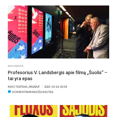
S.
LOZNICOS
FILMO
„MR.
LANDSBERGIS.
SUGRIAUTI
BLOGIO
IMPERIJĄ“
NACIONALINĖ
PREMJERA
NAUJIENOS
Profesorius V. Landsbergis apie filmą „Šuolis“ –
tai yra epas
KINO TEATRAS „PASAKA“
2021-10-14, 20:54
ĮRAŠE
KOMENTAVIMAS IŠJUNGTAS
PROFESORIUS
V.
LANDSBERGIS
APIE