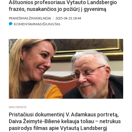
Aštuonios profesoriaus Vytauto Landsbergio
frazės, nusakančios jo požiūrį į gyvenimą
PRANEŠIMAS ŽINIASKLAIDAI
2025-04-23, 18:44
ĮRAŠE
KOMENTAVIMAS IŠJUNGTAS
AŠTUONIOS
PROFESORIAUS
VYTAUTO
LANDSBERGIO
FRAZĖS,
NUSAKANČIOS
JO
POŽIŪRĮ
Į
GYVENIMĄ
NAUJIENOS
Pristačiusi dokumentinį V. Adamkaus portretą,
Daiva Žeimytė-Bilienė keliauja toliau – netrukus
pasirodys filmas apie Vytautą Landsbergį