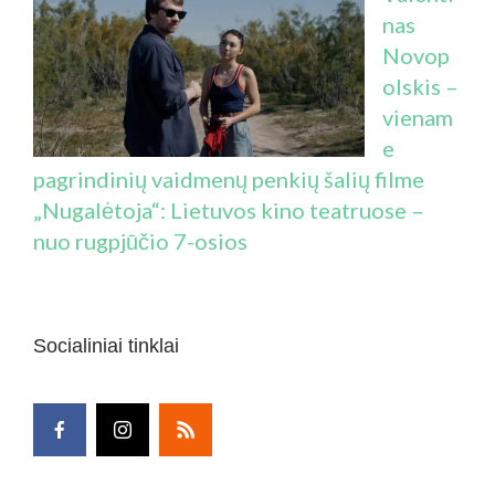
nas
Novop
olskis –
vienam
e
pagrindinių vaidmenų penkių šalių filme
„Nugalėtoja“: Lietuvos kino teatruose –
nuo rugpjūčio 7-osios
Socialiniai tinklai