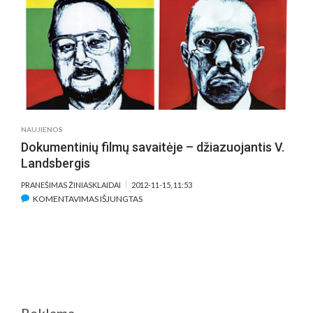
FILMĄ
„ŠUOLIS“
–
TAI
YRA
EPAS
NAUJIENOS
Dokumentinių filmų savaitėje – džiazuojantis V.
Landsbergis
PRANEŠIMAS ŽINIASKLAIDAI
2012-11-15, 11:53
ĮRAŠE
KOMENTAVIMAS IŠJUNGTAS
DOKUMENTINIŲ
FILMŲ
SAVAITĖJE
–
DŽIAZUOJANTIS
V.
LANDSBERGIS