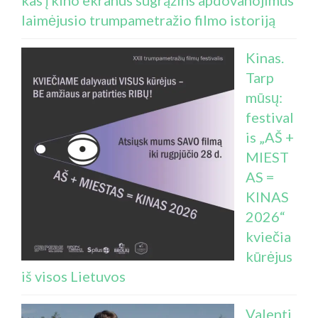
kas į kino ekranus sugrąžins apdovanojimus
laimėjusio trumpametražio filmo istoriją
Kinas.
Tarp
mūsų:
festival
is „AŠ +
MIEST
AS =
KINAS
2026“
kviečia
kūrėjus
iš visos Lietuvos
Valenti