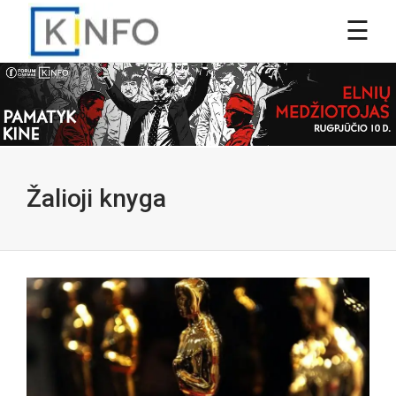
Žalioji knyga