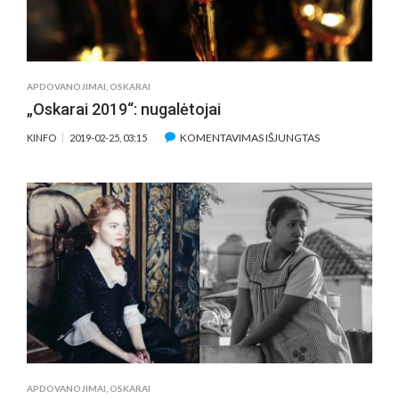
APDOVANOJIMAI
,
OSKARAI
„Oskarai 2019“: nugalėtojai
ĮRAŠE
KOMENTAVIMAS IŠJUNGTAS
KINFO
2019-02-25, 03:15
„OSKARAI
2019“:
NUGALĖTOJAI
APDOVANOJIMAI
,
OSKARAI