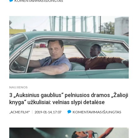
ĮRAŠE
KOMENTAVIMAS IŠJUNGTAS
„ŽALIOJI
KNYGA“:
GRAŽIŲ
ILIUSTRACIJŲ
PUSLAPIAIS
(APŽVALGA)
NAUJIENOS
3 „Auksinius gaublius“ pelniusios dramos „Žalioji
knyga“ užkulisiai: velnias slypi detalėse
ĮRAŠE
KOMENTAVIMAS IŠJUNGTAS
„ACME FILM"
2019-01-14, 17:07
3
„AUKSINI
GAUBLIUS
PELNIUSI