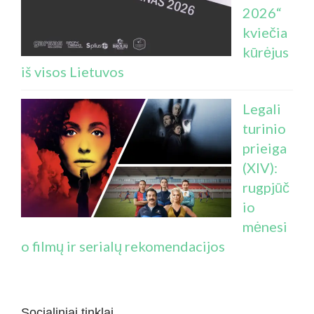
2026“
kviečia
kūrėjus
iš visos Lietuvos
Legali
turinio
prieiga
(XIV):
rugpjūč
io
mėnesi
o filmų ir serialų rekomendacijos
Socialiniai tinklai