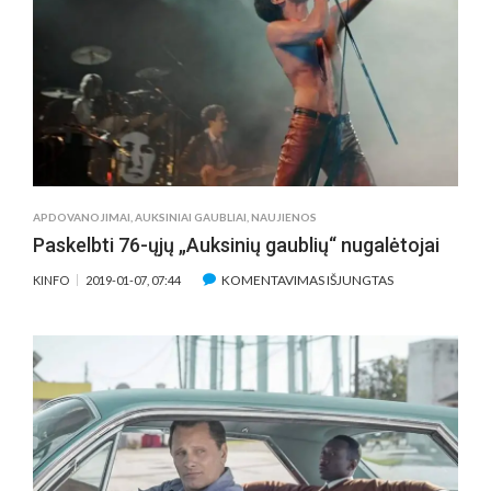
DRAMOS
„ŽALIOJI
KNYGA“
UŽKULISIA
VELNIAS
SLYPI
DETALĖSE
APDOVANOJIMAI
,
AUKSINIAI GAUBLIAI
,
NAUJIENOS
Paskelbti 76-ųjų „Auksinių gaublių“ nugalėtojai
ĮRAŠE
KOMENTAVIMAS IŠJUNGTAS
KINFO
2019-01-07, 07:44
PASKELBTI
76-
ŲJŲ
„AUKSINIŲ
GAUBLIŲ“
NUGALĖTOJAI