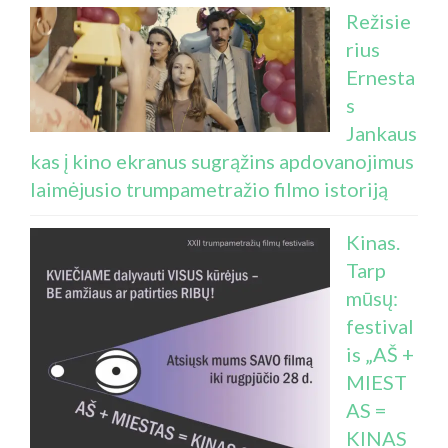
Režisie
rius
Ernesta
s
Jankaus
kas į kino ekranus sugrąžins apdovanojimus
laimėjusio trumpametražio filmo istoriją
Kinas.
Tarp
mūsų:
festival
is „AŠ +
MIEST
AS =
KINAS