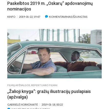
Paskelbtos 2019 m. „Oskarų“ apdovanojimų
nominacijos
ĮRAŠE
KOMENTAVIMAS IŠJUNGTAS
KINFO
2019-01-22, 19:47
PASKELBTOS
2019
M.
„OSKARŲ“
APDOVANOJIM
NOMINACIJOS
FILMŲ APŽVALGOS
,
REPERTUARO FILMAI
„Žalioji knyga“: gražių iliustracijų puslapiais
(apžvalga)
GABRIELĖ NORKŪNAITĖ
2019-01-18, 00:22