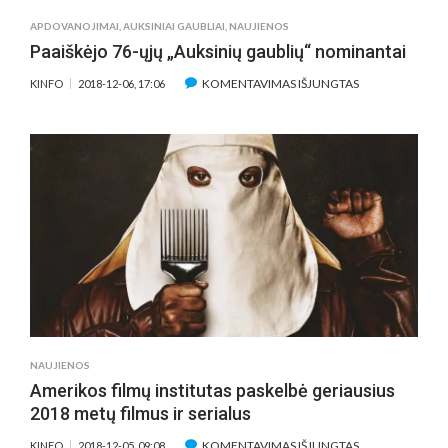
SKIRTA
APDOVANOJIMAI
,
AUKSINIAI GAUBLIAI
,
NAUJIENOS
IR…
Paaiškėjo 76-ųjų „Auksinių gaublių“ nominantai
VARNAI
ĮRAŠE
KOMENTAVIMAS IŠJUNGTAS
KINFO
2018-12-06, 17:06
PAAIŠKĖJO
76-
ŲJŲ
„AUKSINIŲ
GAUBLIŲ“
NOMINANTAI
NAUJIENOS
Amerikos filmų institutas paskelbė geriausius
2018 metų filmus ir serialus
ĮRAŠE
KOMENTAVIMAS IŠJUNGTAS
KINFO
2018-12-05, 09:08