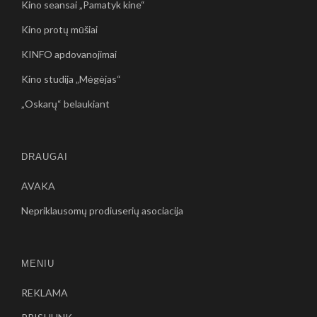
Kino seansai „Pamatyk kine“
Kino protų mūšiai
KINFO apdovanojimai
Kino studija „Mėgėjas“
„Oskarų“ belaukiant
DRAUGAI
AVAKA
Nepriklausomų prodiuserių asociacija
MENIU
REKLAMA