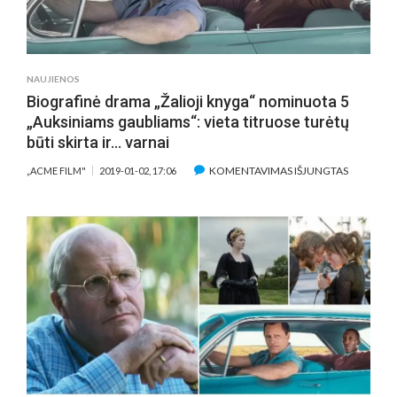
NAUJIENOS
Biografinė drama „Žalioji knyga“ nominuota 5
„Auksiniams gaubliams“: vieta titruose turėtų
būti skirta ir… varnai
ĮRAŠE
KOMENTAVIMAS IŠJUNGTAS
„ACME FILM"
2019-01-02, 17:06
BIOGRAF
DRAMA
„ŽALIOJI
KNYGA“
NOMINU
5
„AUKSINI
GAUBLIAM
VIETA
TITRUOSE
TURĖTŲ
BŪTI