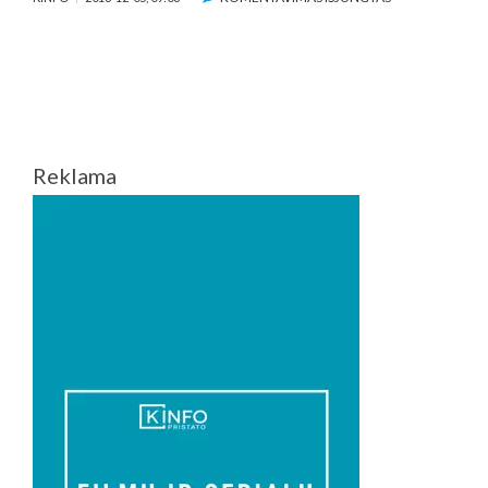
AMERIKOS
FILMŲ
INSTITUTAS
PASKELBĖ
GERIAUSIUS
2018
METŲ
Reklama
FILMUS
IR
SERIALUS