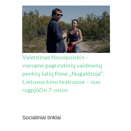
Valentinas Novopolskis –
viename pagrindinių vaidmenų
penkių šalių filme „Nugalėtoja“:
Lietuvos kino teatruose – nuo
rugpjūčio 7-osios
Socialiniai tinklai