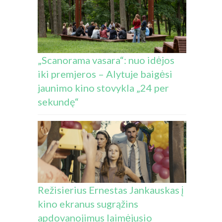
„Scanorama vasara“: nuo idėjos
iki premjeros – Alytuje baigėsi
jaunimo kino stovykla „24 per
sekundę“
Režisierius Ernestas Jankauskas į
kino ekranus sugrąžins
apdovanojimus laimėjusio