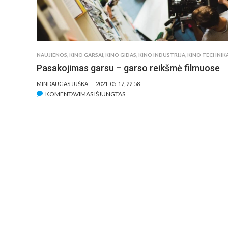
NAUJIENOS
,
KINO GARSAI
,
KINO GIDAS
,
KINO INDUSTRIJA
,
KINO TECHNIK
Pasakojimas garsu – garso reikšmė filmuose
MINDAUGAS JUŠKA
2021-05-17, 22:58
ĮRAŠE
KOMENTAVIMAS IŠJUNGTAS
PASAKOJIMAS
GARSU
–
GARSO
REIKŠMĖ
FILMUOSE