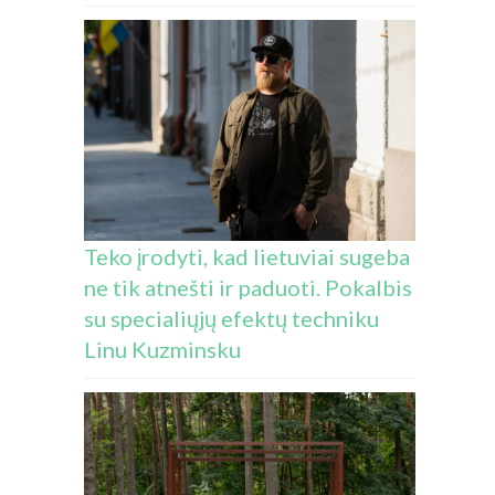
Teko įrodyti, kad lietuviai sugeba
ne tik atnešti ir paduoti. Pokalbis
su specialiųjų efektų techniku
Linu Kuzminsku