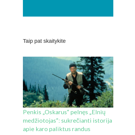
Taip pat skaitykite
Penkis „Oskarus“ pelnęs „Elnių
medžiotojas“: sukrečianti istorija
apie karo paliktus randus