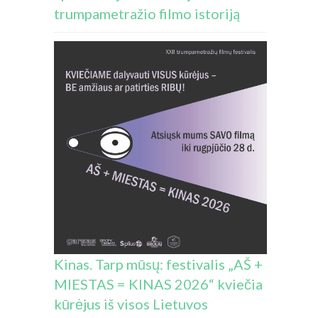
trumpametražio filmo istoriją
Kinas. Tarp mūsų: festivalis „AŠ +
MIESTAS = KINAS 2026“ kviečia
kūrėjus iš visos Lietuvos