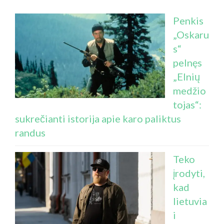
Penkis
„Oskaru
s“
pelnęs
„Elnių
medžio
tojas“:
sukrečianti istorija apie karo paliktus
randus
Teko
įrodyti,
kad
lietuvia
i