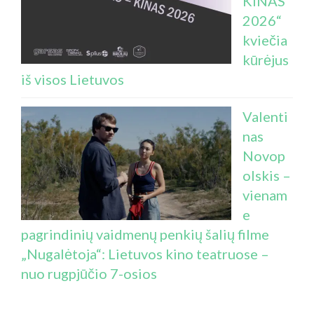
KINAS
2026“
kviečia
kūrėjus
iš visos Lietuvos
Valenti
nas
Novop
olskis –
vienam
e
pagrindinių vaidmenų penkių šalių filme
„Nugalėtoja“: Lietuvos kino teatruose –
nuo rugpjūčio 7-osios