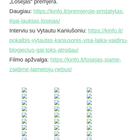
„Lošėjas“ premjera.
Daugiau:
https://kinfo.lt/
premjeroje-pristatytas-
ilga
i-lauktas-losejas/
Interviu su Vytautu Kaniušoniu:
https://kinfo.lt/
pokalbis-vytautas-kaniusoni
s-visa-laika-vaidinu-
blogi
ecius-gal-toks-atrodau/
Filmo apžvalga:
https://kinfo.lt/
losejas-siame-
zaidime-laime
toju-nebus/