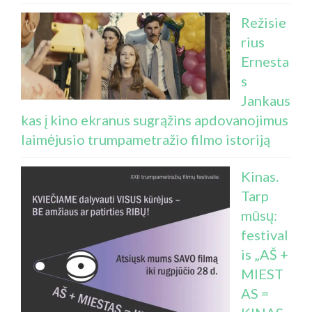
Režisie
rius
Ernesta
s
Jankaus
kas į kino ekranus sugrąžins apdovanojimus
laimėjusio trumpametražio filmo istoriją
Kinas.
Tarp
mūsų:
festival
is „AŠ +
MIEST
AS =