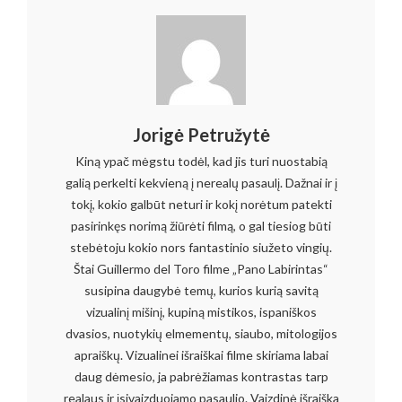
Jorigė Petružytė
Kiną ypač mėgstu todėl, kad jis turi nuostabią
galią perkelti kekvieną į nerealų pasaulį. Dažnai ir į
tokį, kokio galbūt neturi ir kokį norėtum patekti
pasirinkęs norimą žiūrėti filmą, o gal tiesiog būti
stebėtoju kokio nors fantastinio siužeto vingių.
Štai Guillermo del Toro filme „Pano Labirintas“
susipina daugybė temų, kurios kurią savitą
vizualinį mišinį, kupiną mistikos, ispaniškos
dvasios, nuotykių elmementų, siaubo, mitologijos
apraiškų. Vizualinei išraiškai filme skiriama labai
daug dėmesio, ja pabrėžiamas kontrastas tarp
realaus ir įsivaizduojamo pasaulio. Vaizdinė išraiška