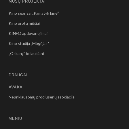
MŪSŲ PROJEKTAI
Kino seansai „Pamatyk kine“
Kino protų mūšiai
KINFO apdovanojimai
Kino studija „Mėgėjas“
„Oskarų“ belaukiant
DRAUGAI
AVAKA
Nepriklausomų prodiuserių asociacija
MENIU