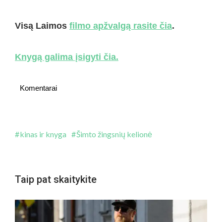
Visą Laimos
filmo apžvalgą rasite čia
.
Knygą galima įsigyti čia.
Komentarai
kinas ir knyga
Šimto žingsnių kelionė
Taip pat skaitykite