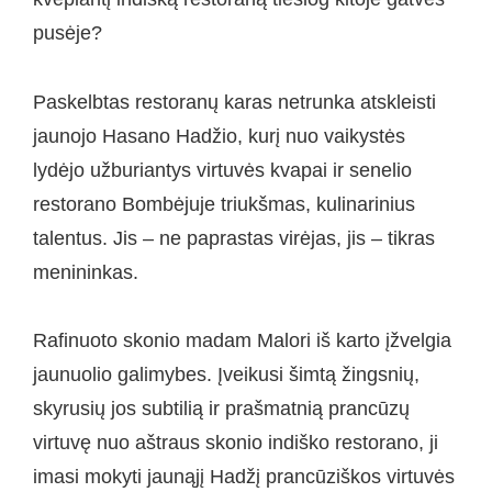
pusėje?
Paskelbtas restoranų karas netrunka atskleisti
jaunojo Hasano Hadžio, kurį nuo vaikystės
lydėjo užburiantys virtuvės kvapai ir senelio
restorano Bombėjuje triukšmas, kulinarinius
talentus. Jis – ne paprastas virėjas, jis – tikras
menininkas.
Rafinuoto skonio madam Malori iš karto įžvelgia
jaunuolio galimybes. Įveikusi šimtą žingsnių,
skyrusių jos subtilią ir prašmatnią prancūzų
virtuvę nuo aštraus skonio indiško restorano, ji
imasi mokyti jaunąjį Hadžį prancūziškos virtuvės