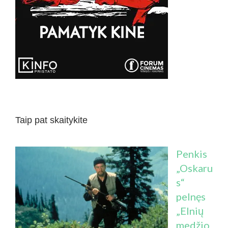
Taip pat skaitykite
Penkis
„Oskaru
s“
pelnęs
„Elnių
medžio