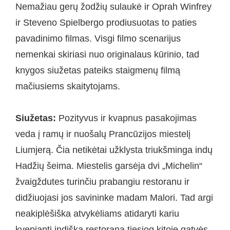
Nemažiau gerų žodžių sulaukė ir Oprah Winfrey
ir Steveno Spielbergo prodiusuotas to paties
pavadinimo filmas. Visgi filmo scenarijus
nemenkai skiriasi nuo originalaus kūrinio, tad
knygos siužetas pateiks staigmenų filmą
mačiusiems skaitytojams.
Siužetas:
Pozityvus ir kvapnus pasakojimas
veda į ramų ir nuošalų Prancūzijos miestelį
Liumjerą. Čia netikėtai užklysta triukšminga indų
Hadžių šeima. Miestelis garsėja dvi „Michelin“
žvaigždutes turinčiu prabangiu restoranu ir
didžiuojasi jos savininke madam Malori. Tad argi
neakiplėšiška atvykėliams atidaryti kariu
kvepiantį indišką restoraną tiesiog kitoje gatvės