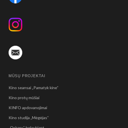
MŪSŲ PROJEKTAI
Kino seansai „Pamatyk kine“
Kino protų mūšiai
KINFO apdovanojimai
Kino studija „Mėgėjas“
„Oskarų“ belaukiant