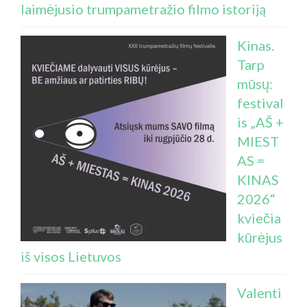
laimėjusio trumpametražio filmo istoriją
Kinas.
Tarp
mūsų:
festival
is „AŠ +
MIEST
AS =
KINAS
2026“
kviečia
kūrėjus
iš visos Lietuvos
Valenti