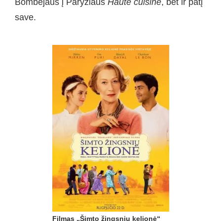
Bombėjaus į Paryžiaus
Haute cuisine
, bet ir patį
save.
Filmas „Šimto žingsnių kelionė“