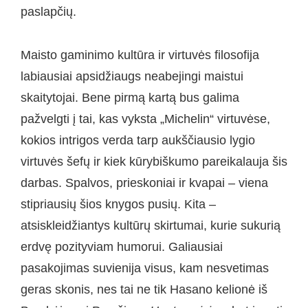
paslapčių.
Maisto gaminimo kultūra ir virtuvės filosofija
labiausiai apsidžiaugs neabejingi maistui
skaitytojai. Bene pirmą kartą bus galima
pažvelgti į tai, kas vyksta „Michelin“ virtuvėse,
kokios intrigos verda tarp aukščiausio lygio
virtuvės šefų ir kiek kūrybiškumo pareikalauja šis
darbas. Spalvos, prieskoniai ir kvapai – viena
stipriausių šios knygos pusių. Kita –
atsiskleidžiantys kultūrų skirtumai, kurie sukurią
erdvę pozityviam humorui. Galiausiai
pasakojimas suvienija visus, kam nesvetimas
geras skonis, nes tai ne tik Hasano kelionė iš