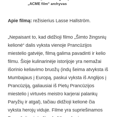
„ACME film“ archyvas
Apie filmą:
režisierius Lasse Hallström.
„Nepaisant to, kad didžioji filmo „Šimto žingsnių
kelionė“ dalis vyksta vienoje Prancūzijos
miestelio gatvėje, filmą galima pavadinti ir kelio
filmu. Šioje kulinarinėje istorijoje yra nemažai
išorinio keliavimo bruožų (indų šeima atvyksta iš
Mumbajaus į Europą, paskui vyksta iš Anglijos į
Prancūziją, galiausiai iš Pietų Prancūzijos
miestelio į virtuvės meistro karjerai palankų
Paryžių ir atgal), tačiau didžioji kelionė čia
vyksta herojų viduje. Filme yra supriešinamos