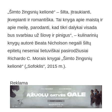
„Šimto žingsnių kelionė“ – šilta, įtraukianti,
įkvepianti ir romantiška. Tai knyga apie maistą ir
apie meilę, parodanti, kad tikri dalykai visada
bus svarbiau už šlovę ir pinigus“, – kulinarinių
knygų autorė Beata Nicholson negaili šiltų
epitetų neseniai lietuviškai pasirodžiusiai
Richardo C. Morais knygai „Šimto žingsnių
kelionė“ („Sofoklis“, 2015 m.).
Reklama