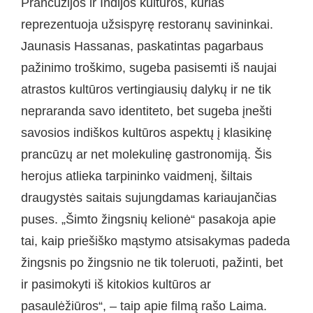
Prancūzijos ir Indijos kultūros, kurias
reprezentuoja užsispyrę restoranų savininkai.
Jaunasis Hassanas, paskatintas pagarbaus
pažinimo troškimo, sugeba pasisemti iš naujai
atrastos kultūros vertingiausių dalykų ir ne tik
nepraranda savo identiteto, bet sugeba įnešti
savosios indiškos kultūros aspektų į klasikinę
prancūzų ar net molekulinę gastronomiją. Šis
herojus atlieka tarpininko vaidmenį, šiltais
draugystės saitais sujungdamas kariaujančias
puses. „Šimto žingsnių kelionė“ pasakoja apie
tai, kaip priešiško mąstymo atsisakymas padeda
žingsnis po žingsnio ne tik toleruoti, pažinti, bet
ir pasimokyti iš kitokios kultūros ar
pasaulėžiūros“, – taip apie filmą rašo Laima.