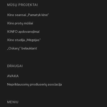
MŪSŲ PROJEKTAI
Kino seansai „Pamatyk kine“
Kino protų mūšiai
KINFO apdovanojimai
Kino studija „Mėgėjas“
„Oskarų“ belaukiant
DRAUGAI
AVAKA
Nepriklausomų prodiuserių asociacija
MENIU