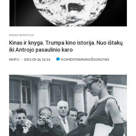
KINAS IR KNYGA
Kinas ir knyga. Trumpa kino istorija. Nuo ištakų
iki Antrojo pasaulinio karo
ĮRAŠE
KOMENTAVIMAS IŠJUNGTAS
KINFO
2015-05-26, 16:16
KINAS
IR
KNYGA.
TRUMPA
KINO
ISTORIJA.
NUO
IŠTAKŲ
IKI
ANTROJO
PASAULINIO
KARO