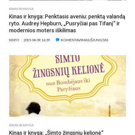
KINAS IR KNYGA
Kinas ir knyga: Penktasis aveniu: penktą valandą
ryto. Audrey Hepburn, „Pusryčiai pas Tifanį“ ir
modernios moters iškilimas
ĮRAŠE
KOMENTAVIMAS IŠJUNGTAS
KINFO
2015-04-09, 16:39
KINAS
IR
KNYGA:
PENKTASIS
AVENIU:
PENKTĄ
VALANDĄ
RYTO.
AUDREY
HEPBURN,
„PUSRYČIAI
PAS
TIFANĮ“
KINAS IR KNYGA
IR
Kinas ir knyga: „Šimto žingsnių kelionė“
MODERNIOS