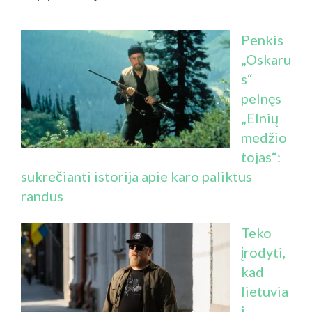
Penkis
„Oskaru
s“
pelnęs
„Elnių
medžio
tojas“:
sukrečianti istorija apie karo paliktus
randus
Teko
įrodyti,
kad
lietuvia
i