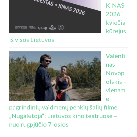
KINAS
2026“
kviečia
kūrėjus
iš visos Lietuvos
Valenti
nas
Novop
olskis –
vienam
e
pagrindinių vaidmenų penkių šalių filme
„Nugalėtoja“: Lietuvos kino teatruose –
nuo rugpjūčio 7-osios