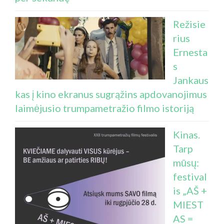
Režisie
rius
Ernesta
s
Jankaus
kas į kino ekranus sugrąžins apdovanojimus
laimėjusio trumpametražio filmo istoriją
Kinas.
Tarp
mūsų:
festival
is „AŠ +
MIEST
AS =