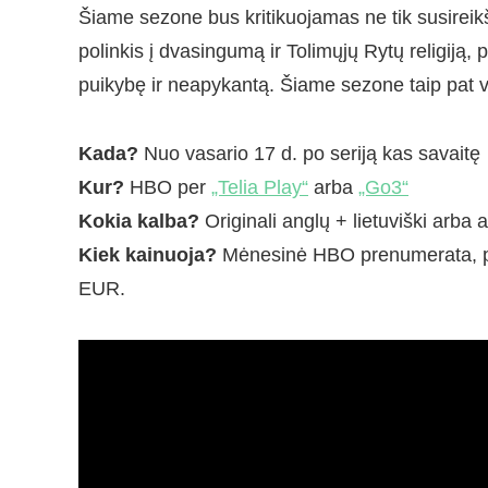
Šiame sezone bus kritikuojamas ne tik susireikš
polinkis į dvasingumą ir Tolimųjų Rytų religij
puikybę ir neapykantą. Šiame sezone taip pat va
Kada?
Nuo vasario 17 d. po seriją kas savaitę
Kur?
HBO per
„Telia Play“
arba
„Go3“
Kokia kalba?
Originali anglų + lietuviški arba a
Kiek kainuoja?
Mėnesinė HBO prenumerata, pri
EUR.