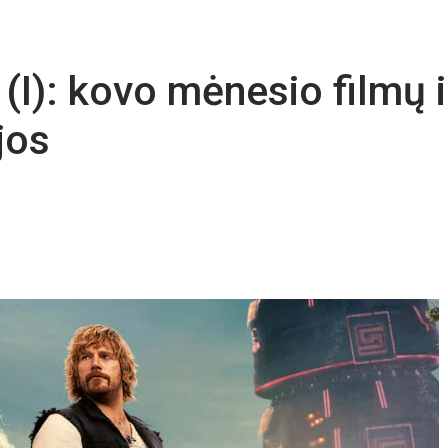
 (I): kovo mėnesio filmų i
jos