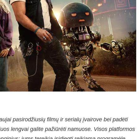
ujai pasirodžiusių filmų ir serialų įvairove bei padėti
uriuos lengvai galite pažiūrėti namuose. Visos platformos
ginius: jums tereikia įsidiegti reikiamą programėlę