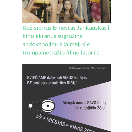
Režisierius Ernestas Jankauskas į
kino ekranus sugrąžins
apdovanojimus laimėjusio
trumpametražio filmo istoriją