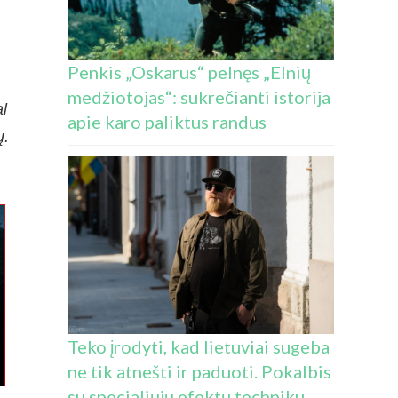
Penkis „Oskarus“ pelnęs „Elnių
medžiotojas“: sukrečianti istorija
al
apie karo paliktus randus
ų.
Teko įrodyti, kad lietuviai sugeba
ne tik atnešti ir paduoti. Pokalbis
su specialiųjų efektų techniku