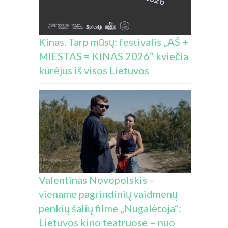
Kinas. Tarp mūsų: festivalis „AŠ +
MIESTAS = KINAS 2026“ kviečia
kūrėjus iš visos Lietuvos
Valentinas Novopolskis –
viename pagrindinių vaidmenų
penkių šalių filme „Nugalėtoja“:
Lietuvos kino teatruose – nuo