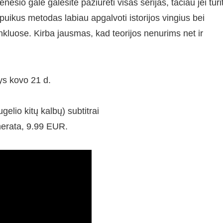
nesio gale galėsite pažiūrėti visas serijas, tačiau jei turi
 puikus metodas labiau apgalvoti istorijos vingius bei
tinkluose. Kirba jausmas, kad teorijos nenurims net ir
ys kovo 21 d.
ugelio kitų kalbų) subtitrai
erata, 9.99 EUR.