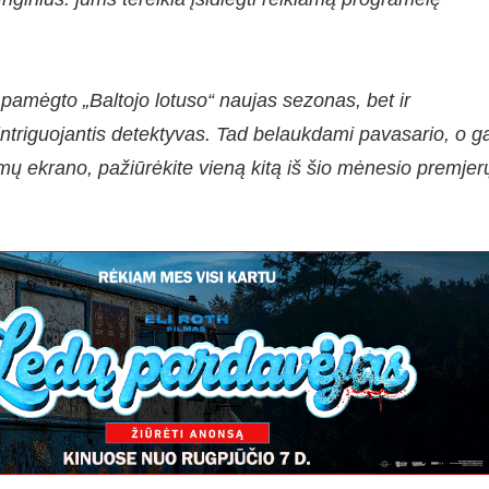
ų pamėgto „Baltojo lotuso“ naujas sezonas, bet ir
, intriguojantis detektyvas. Tad belaukdami pavasario, o g
namų ekrano, pažiūrėkite vieną kitą iš šio mėnesio premjer