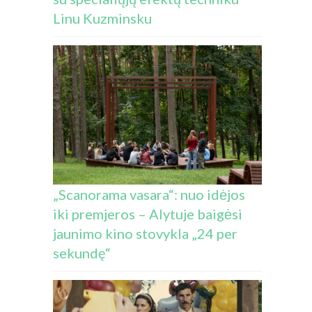
Linu Kuzminsku
„Scanorama vasara“: nuo idėjos
iki premjeros – Alytuje baigėsi
jaunimo kino stovykla „24 per
sekundę“