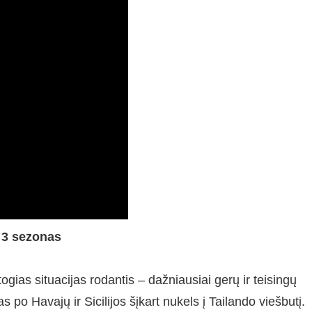
, 3 sezonas
togias situacijas rodantis – dažniausiai gerų ir teisingų
 po Havajų ir Sicilijos šįkart nukels į Tailando viešbutį.