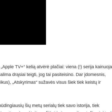
Apple TV+“ kelią atvėrė plačiai: viena (!) serija kainuoja
alima drąsiai teigti, jog tai pasiteisino. Dar įdomesnis,
ikus), „Atskyrimas“ sužavės visus šiek tiek keistų ir
ūdingiausių šių metų serialų tiek savo istorija, tiek