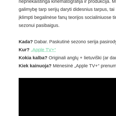
nepriekaištinga kinematografija ir produkcija. Mė
galimybę tarp serijų daryti didesnius tarpus, tai
įklimpti begalinėse fanų teorijos socialiniuose 
sezonui pasibaigus.
Kada?
Dabar. Paskutinė sezono serija pasirod
Kur?
„Apple TV+“
Kokia kalba?
Originali anglų + lietuviški (ar da
Kiek kainuoja?
Mėnesinė „Apple TV+“ prenum