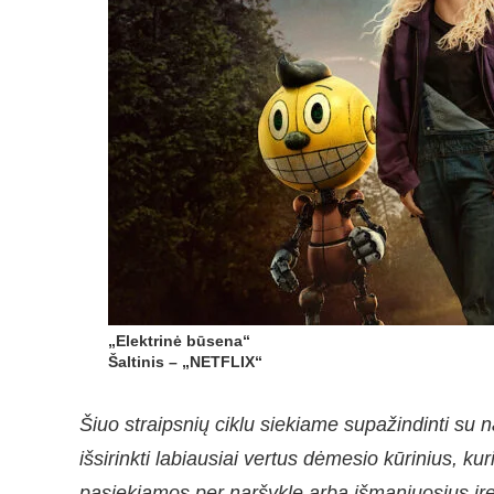
„Elektrinė būsena“
Šaltinis – „NETFLIX“
Šiuo straipsnių ciklu siekiame supažindinti su na
išsirinkti labiausiai vertus dėmesio kūrinius, k
pasiekiamos per naršyklę arba išmaniuosius įren