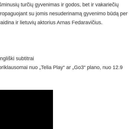
minusių turčių gyvenimas ir godos, bet ir vakariečių
ą, propaguojant su jomis nesuderinamą gyvenimo būdą per
idina ir lietuvių aktorius Arnas Fedaravičius.
ngliški subtitrai
klausomai nuo „Telia Play“ ar „Go3“ plano, nuo 12.9