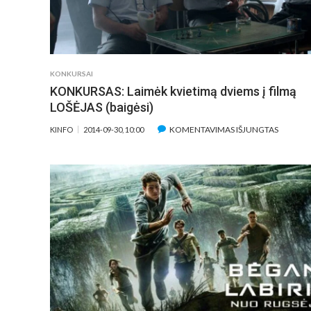
(BAIGĖSI
KONKURSAI
KONKURSAS: Laimėk kvietimą dviems į filmą
LOŠĖJAS (baigėsi)
ĮRAŠE
KOMENTAVIMAS IŠJUNGTAS
KINFO
2014-09-30, 10:00
KONKUR
LAIMĖK
KVIETI
DVIEMS
Į
FILMĄ
LOŠĖJA
(BAIGĖSI