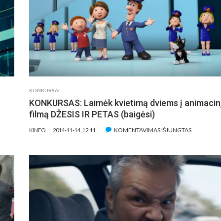
FILMĄ!
KONKURSAI
KONKURSAS: Laimėk kvietimą dviems į animacin
filmą DŽESIS IR PETAS (baigėsi)
ĮRAŠE
KOMENTAVIMAS IŠJUNGTAS
KINFO
2014-11-14, 12:11
SAS:
KONKURSA
LAIMĖK
MĄ
KVIETIMĄ
DVIEMS
Į
ANIMACIN
RIO
FILMĄ
DŽESIS