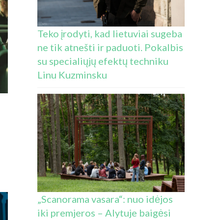
Teko įrodyti, kad lietuviai sugeba
ne tik atnešti ir paduoti. Pokalbis
su specialiųjų efektų techniku
Linu Kuzminsku
S:
„Scanorama vasara“: nuo idėjos
iki premjeros – Alytuje baigėsi
O