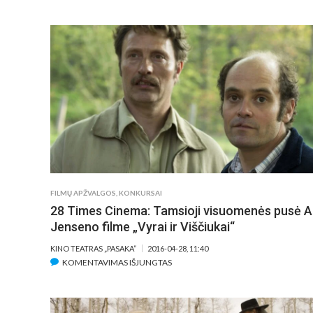
TIMES
CINEMA:
FILMO
„MUSTANGĖS“
APŽVALGA
FILMŲ APŽVALGOS
,
KONKURSAI
28 Times Cinema: Tamsioji visuomenės pusė A.
Jenseno filme „Vyrai ir Viščiukai“
KINO TEATRAS „PASAKA“
2016-04-28, 11:40
ĮRAŠE
KOMENTAVIMAS IŠJUNGTAS
28
TIMES
CINEMA: