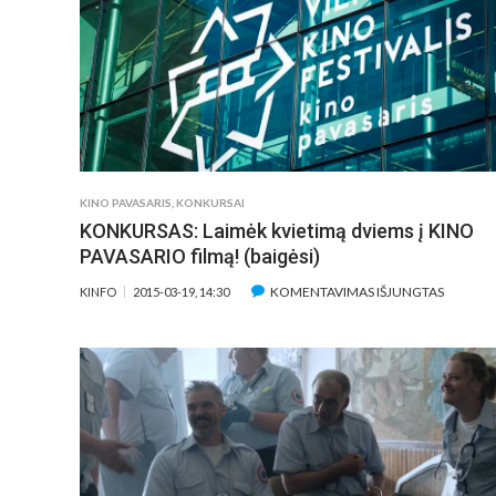
„GRĖSMINGASIS
AŠTUONETAS“
–
KRAUJU
TRYKŠTANTI
REŽISIERIAUS
DETEKTYVINĖ
FANTAZIJA
KINO PAVASARIS
,
KONKURSAI
VESTERNO
KONKURSAS: Laimėk kvietimą dviems į KINO
FONE
PAVASARIO filmą! (baigėsi)
ĮRAŠE
KOMENTAVIMAS IŠJUNGTAS
KINFO
2015-03-19, 14:30
KONKUR
LAIMĖK
KVIETI
DVIEMS
Į
KINO
PAVASA
FILMĄ!