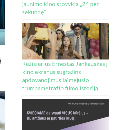
jaunimo kino stovykla „24 per
sekundę“
į
Režisierius Ernestas Jankauskas į
kino ekranus sugrąžins
apdovanojimus laimėjusio
S:
trumpametražio filmo istoriją
Į