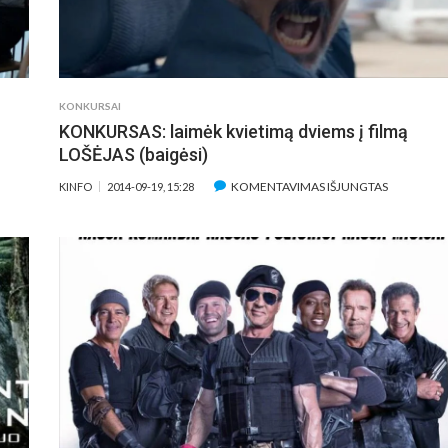
)
IR
PETAS
(BAIGĖSI)
KONKURSAI
KONKURSAS: laimėk kvietimą dviems į filmą
LOŠĖJAS (baigėsi)
ĮRAŠE
KOMENTAVIMAS IŠJUNGTAS
KINFO
2014-09-19, 15:28
SAS:
KONKURSA
LAIMĖK
MĄ
KVIETIMĄ
DVIEMS
Į
FILMĄ
S
LOŠĖJAS
)
(BAIGĖSI)