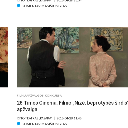
KINO TEATRAS „PASAKA“
2016-04-29, 13:34
ĮRAŠE
KOMENTAVIMAS IŠJUNGTAS
28
TIMES
CINEMA:
FILMO
„THE
ROAD“
APŽVALGA
FILMŲ APŽVALGOS
,
KONKURSAI
28 Times Cinema: Filmo „Nizė: beprotybės širdis
apžvalga
KINO TEATRAS „PASAKA“
2016-04-28, 11:46
ĮRAŠE
KOMENTAVIMAS IŠJUNGTAS