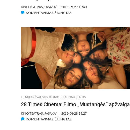
KINO TEATRAS „PASAKA“
2016-09-29, 10:40
ĮRAŠE
KOMENTAVIMAS IŠJUNGTAS
KONKURSAS
„EUROPEAN
FILM
CHALLENGE“
META
IŠŠŪKĮ
KINO
MYLĖTOJAMS
FILMŲ APŽVALGOS
,
KONKURSAI
,
NAUJIENOS
28 Times Cinema: Filmo „Mustangės“ apžvalga
KINO TEATRAS „PASAKA“
2016-04-29, 13:27
ĮRAŠE
KOMENTAVIMAS IŠJUNGTAS
28