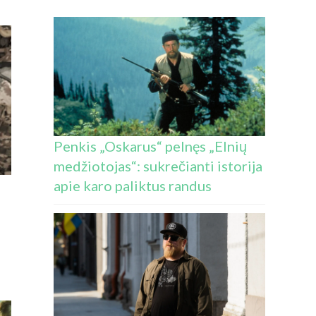
Penkis „Oskarus“ pelnęs „Elnių
medžiotojas“: sukrečianti istorija
apie karo paliktus randus