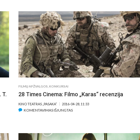
28
TIMES
CINEMA:
FILMO
„NIZĖ:
BEPROTYBĖS
ŠIRDIS“
APŽVALGA
FILMŲ APŽVALGOS
,
KONKURSAI
 T.
28 Times Cinema: Filmo „Karas“ recenzija
KINO TEATRAS „PASAKA“
2016-04-28, 11:33
ĮRAŠE
KOMENTAVIMAS IŠJUNGTAS
28
TIMES
CINEMA:
FILMO