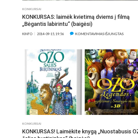
KONKURSAI
KONKURSAS: laimėk kvietimą dviems į filmą
„Bėgantis labirintu“ (baigėsi)
ĮRAŠE
KOMENTAVIMAS IŠJUNGTAS
KINFO
2014-09-15, 19:56
KONKUR
LAIMĖK
KVIETI
DVIEMS
Į
FILMĄ
„BĖGAN
LABIRIN
(BAIGĖSI
KONKURSAI
KONKURSAS! Laimėkite knygą „Nuostabusis 