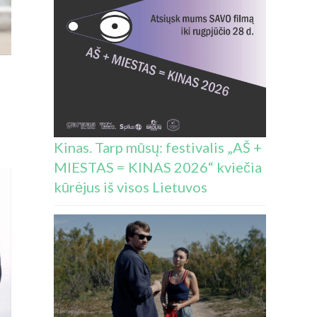
Kinas. Tarp mūsų: festivalis „AŠ +
S:
MIESTAS = KINAS 2026“ kviečia
kūrėjus iš visos Lietuvos