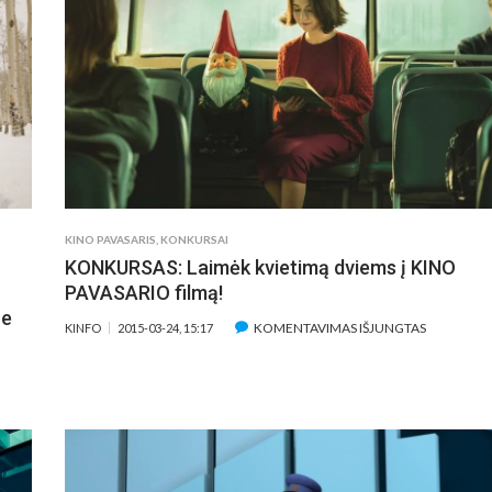
„KARAS“
RECENZIJA
KINO PAVASARIS
,
KONKURSAI
KONKURSAS: Laimėk kvietimą dviems į KINO
PAVASARIO filmą!
ne
ĮRAŠE
KOMENTAVIMAS IŠJUNGTAS
KINFO
2015-03-24, 15:17
KONKURSA
LAIMĖK
KVIETIMĄ
DVIEMS
Į
KINO
PAVASARI