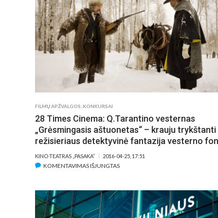
TAMSIOJI
VISUOMENĖS
PUSĖ
A.
T.
JENSENO
FILME
„VYRAI
IR
VIŠČIUKAI“
FILMŲ APŽVALGOS
,
KONKURSAI
28 Times Cinema: Q.Tarantino vesternas
„Grėsmingasis aštuonetas“ – krauju trykštanti
režisieriaus detektyvinė fantazija vesterno fo
KINO TEATRAS „PASAKA“
2016-04-25, 17:51
ĮRAŠE
KOMENTAVIMAS IŠJUNGTAS
28
TIMES
CINEMA:
Q.TARANTINO
VESTERNAS