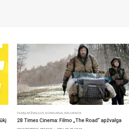
FILMŲ APŽVALGOS
,
KONKURSAI
,
NAUJIENOS
ūkį
28 Times Cinema: Filmo „The Road“ apžvalga