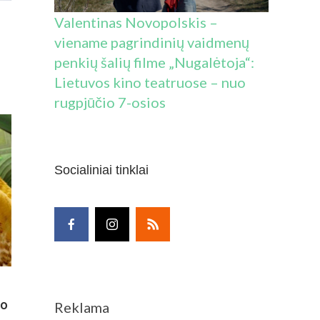
Valentinas Novopolskis –
viename pagrindinių vaidmenų
penkių šalių filme „Nugalėtoja“:
Lietuvos kino teatruose – nuo
S!
rugpjūčio 7-osios
KINAMI
Socialiniai tinklai
zo
Reklama