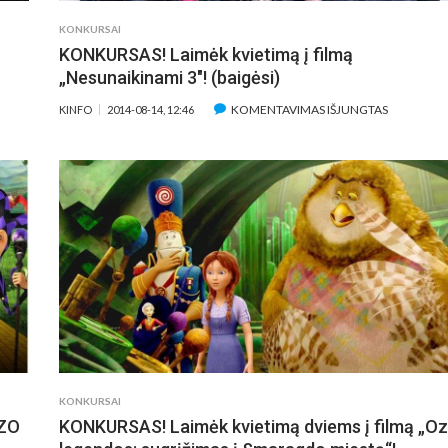
KONKURSAI
KONKURSAS! Laimėk kvietimą į filmą
„Nesunaikinami 3″! (baigėsi)
ĮRAŠE
KOMENTAVIMAS IŠJUNGTAS
KINFO
2014-08-14, 12:46
SAS:
KONKURSA
LAIMĖK
MĄ
KVIETIMĄ
Į
FILMĄ
„NESUNAI
TIS
3″!
TU“
(BAIGĖSI)
)
KONKURSAI
OZO
KONKURSAS! Laimėk kvietimą dviems į filmą „O