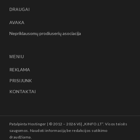
DRAUGAI
AVAKA
Nepriklausomų prodiuserių asociacija
MENIU
REKLAMA
PRISIJUNK
KONTAKTAI
Patalpinta
Hostinger
| © 2012 –
2026 VšĮ „KINFO.LT“. Visos teisės
saugomos. Naudoti informaciją be redakcijos sutikimo
draudžiama.