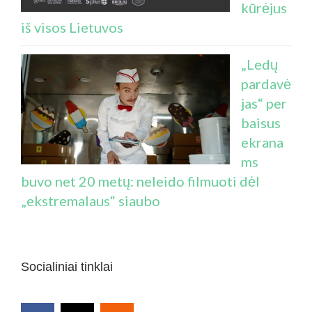
kūrėjus
iš visos Lietuvos
„Ledų
pardavė
jas“ per
baisus
ekrana
ms
buvo net 20 metų: neleido filmuoti dėl
„ekstremalaus“ siaubo
Socialiniai tinklai