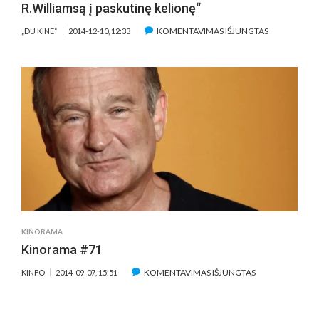
R.Williamsą į paskutinę kelionę“
ĮRAŠE
KOMENTAVIMAS IŠJUNGTAS
„DU KINE“
2014-12-10, 12:33
„NAKTIS
MUZIEJUJE.
KAPO
PASLAPTIS“
IŠLYDI
R.WILLIAMSĄ
Į
PASKUTINĘ
KELIONĘ“
KINORAMA
Kinorama #71
ĮRAŠE
KOMENTAVIMAS IŠJUNGTAS
KINFO
2014-09-07, 15:51
KINORAMA
#71