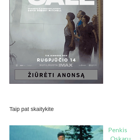
Taip pat skaitykite
Penkis
„Oskaru