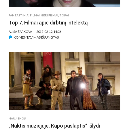
MIRUSIAM
AKTORIUI
ROBINUI
FANTASTINIAI FILMAI
,
GERI FILMAI
,
TOPAI
WILLIAMSUI
Top 7. Filmai apie dirbtinį intelektą
ALISA ŽARKOVA
2015-02-12, 14:36
ĮRAŠE
KOMENTAVIMAS IŠJUNGTAS
TOP
7.
FILMAI
APIE
DIRBTINĮ
INTELEKTĄ
NAUJIENOS
„Naktis muziejuje. Kapo paslaptis“ išlydi