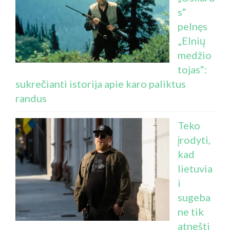
s“
pelnęs
„Elnių
medžio
tojas“:
sukrečianti istorija apie karo paliktus
randus
Teko
įrodyti,
kad
lietuvia
i
sugeba
ne tik
atnešti