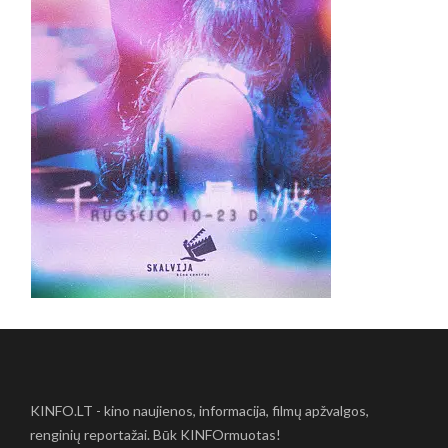
KINFO.LT - kino naujienos, informacija, filmų apžvalgos,
renginių reportažai. Būk KINFOrmuotas!