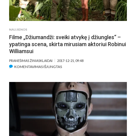
NAUJIENOS
Filme „Džiumandži: sveiki atvykę į džiungles“ –
ypatinga scena, skirta mirusiam aktoriui Robinui
Williamsui
PRANEŠIMAS ŽINIASKLAIDAI
2017-12-21, 09:48
ĮRAŠE
KOMENTAVIMAS IŠJUNGTAS
FILME
„DŽIUMANDŽI:
SVEIKI
ATVYKĘ
Į
DŽIUNGLES“
–
YPATINGA
SCENA,
SKIRTA