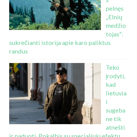
pelnęs
„Elnių
medžio
tojas“:
sukrečianti istorija apie karo paliktus
randus
Teko
įrodyti,
kad
lietuvia
i
sugeba
ne tik
atnešti
ir paduoti. Pokalbis su specialiųjų efektų