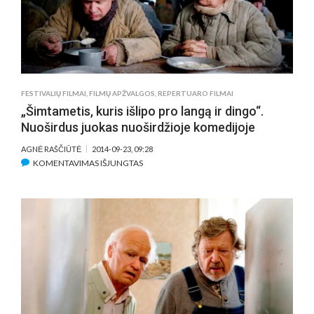
FESTIVALIŲ FILMAI
,
FILMŲ APŽVALGOS
,
REPERTUARO FILMAI
„Šimtametis, kuris išlipo pro langą ir dingo“.
Nuoširdus juokas nuoširdžioje komedijoje
AGNĖ RAŠČIŪTĖ
2014-09-23, 09:28
ĮRAŠE
KOMENTAVIMAS IŠJUNGTAS
„ŠIMTAMETIS,
KURIS
IŠLIPO
PRO
LANGĄ
IR
DINGO“.
NUOŠIRDUS
JUOKAS
NUOŠIRDŽIOJE