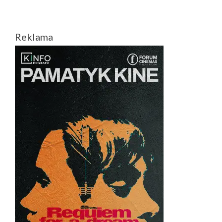
O
KAIP
JUOKSIESI
Reklama
TU?