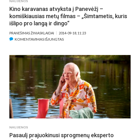
NAUJIENOS
LINKSMO
Kino karavanas atvyksta į Panevėžį –
SENUKO
komiškiausias metų filmas – „Šimtametis, kuris
GIMIMĄ
išlipo pro langą ir dingo“
PRANEŠIMAS ŽINIASKLAIDAI
2014-09-18, 11:23
ĮRAŠE
KOMENTAVIMAS IŠJUNGTAS
KINO
KARAVANAS
ATVYKSTA
Į
PANEVĖŽĮ
–
KOMIŠKIAUSIAS
METŲ
FILMAS
–
„ŠIMTAMETIS,
KURIS
IŠLIPO
NAUJIENOS
PRO
Pasaulį prajuokinusi sprogmenų eksperto
LANGĄ