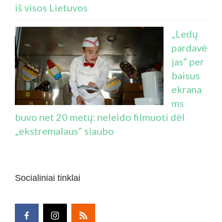
iš visos Lietuvos
„Ledų
pardavė
jas“ per
baisus
ekrana
ms
buvo net 20 metų: neleido filmuoti dėl
„ekstremalaus“ siaubo
Socialiniai tinklai