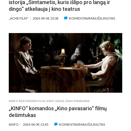
istorija „Šimtametis, kuris išlipo pro langą ir
IR
dingo“ atkeliauja į kino teatrus
DINGO“
ĮRAŠE
KOMENTAVIMAS IŠJUNGTAS
„ACME FILM"
2014-09-04, 10:38
PASAULĮ
PRAJUOKI
SPROGM
EKSPERT
ISTORIJA
„ŠIMTAME
KURIS
IŠLIPO
PRO
LANGĄ
IR
DINGO“
ATKELIAU
KINFO REKOMENDUOJA
,
KINO GIDAS
,
KINO PAVASARIS
Į
„KINFO“ komandos „Kino pavasario“ filmų
KINO
dešimtukas
TEATRUS
ĮRAŠE
KOMENTAVIMAS IŠJUNGTAS
KINFO
2014-04-09, 13:45
„KINFO“