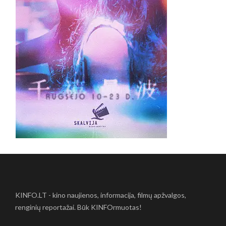
KINFO.LT - kino naujienos, informacija, filmų apžvalgos,
renginių reportažai. Būk KINFOrmuotas!