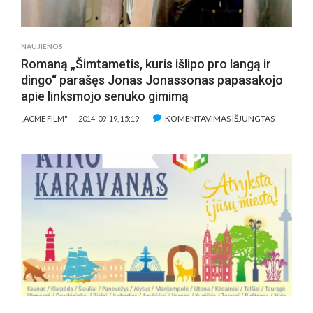
KOMEDIJOJE
NAUJIENOS
Romaną „Šimtametis, kuris išlipo pro langą ir
dingo“ parašęs Jonas Jonassonas papasakojo
apie linksmojo senuko gimimą
ĮRAŠE
KOMENTAVIMAS IŠJUNGTAS
„ACME FILM"
2014-09-19, 15:19
ROMANĄ
„ŠIMTAME
KURIS
IŠLIPO
PRO
LANGĄ
IR
DINGO“
PARAŠĘS
JONAS
JONASSO
PAPASAK
APIE