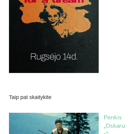
Taip pat skaitykite
Penkis
„Oskaru
s“