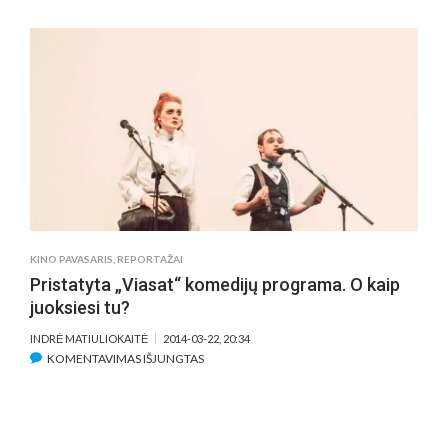
KOMANDOS
„KINO
PAVASARIO“
FILMŲ
DEŠIMTUKAS
KINO PAVASARIS
,
REPORTAŽAI
Pristatyta „Viasat“ komedijų programa. O kaip
juoksiesi tu?
INDRĖ MATIULIOKAITĖ
2014-03-22, 20:34
ĮRAŠE
KOMENTAVIMAS IŠJUNGTAS
PRISTATYTA
„VIASAT“
KOMEDIJŲ
PROGRAMA.