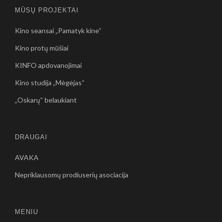
MŪSŲ PROJEKTAI
Kino seansai „Pamatyk kine“
Kino protų mūšiai
KINFO apdovanojimai
Kino studija „Mėgėjas“
„Oskarų“ belaukiant
DRAUGAI
AVAKA
Nepriklausomų prodiuserių asociacija
MENIU