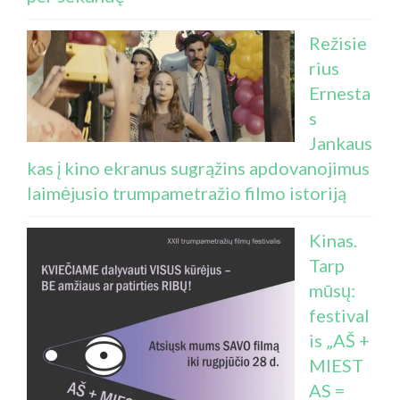
Režisie
rius
Ernesta
s
Jankaus
kas į kino ekranus sugrąžins apdovanojimus
laimėjusio trumpametražio filmo istoriją
Kinas.
Tarp
mūsų:
festival
is „AŠ +
MIEST
AS =