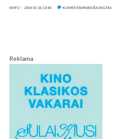
ĮRAŠE
KOMENTAVIMAS IŠJUNGTAS
KINFO
2014-01-26, 13:44
KINORAMA
#52
Reklama