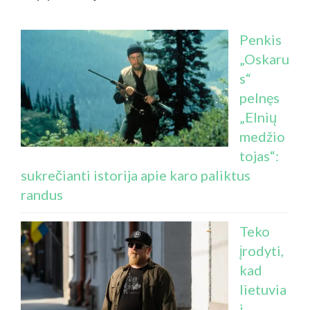
Penkis
„Oskaru
s“
pelnęs
„Elnių
medžio
tojas“:
sukrečianti istorija apie karo paliktus
randus
Teko
įrodyti,
kad
lietuvia
i