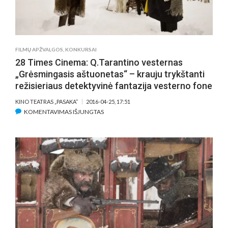
FILMŲ APŽVALGOS
,
KONKURSAI
28 Times Cinema: Q.Tarantino vesternas
„Grėsmingasis aštuonetas“ – krauju trykštanti
režisieriaus detektyvinė fantazija vesterno fone
KINO TEATRAS „PASAKA“
2016-04-25, 17:51
ĮRAŠE
KOMENTAVIMAS IŠJUNGTAS
28
TIMES
CINEMA:
Q.TARANTINO
VESTERNAS
„GRĖSMINGASIS
AŠTUONETAS“
–
KRAUJU
TRYKŠTANTI