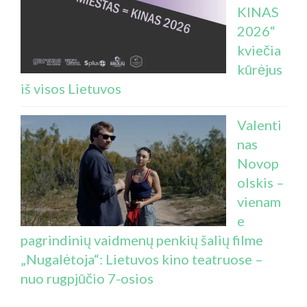
KINAS
2026“
kviečia
kūrėjus
iš visos Lietuvos
Valenti
nas
Novop
olskis –
vienam
e
pagrindinių vaidmenų penkių šalių filme
„Nugalėtoja“: Lietuvos kino teatruose –
nuo rugpjūčio 7-osios