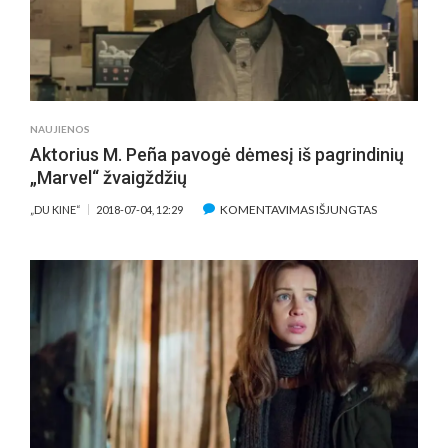
IŠGALVOTAIS
VAIKAIS
NAUJIENOS
Aktorius M. Peña pavogė dėmesį iš pagrindinių
„Marvel“ žvaigždžių
ĮRAŠE
KOMENTAVIMAS IŠJUNGTAS
„DU KINE“
2018-07-04, 12:29
AKTORIUS
M.
PEÑA
PAVOGĖ
DĖMESĮ
IŠ
PAGRINDINI
„MARVEL“
ŽVAIGŽDŽIŲ