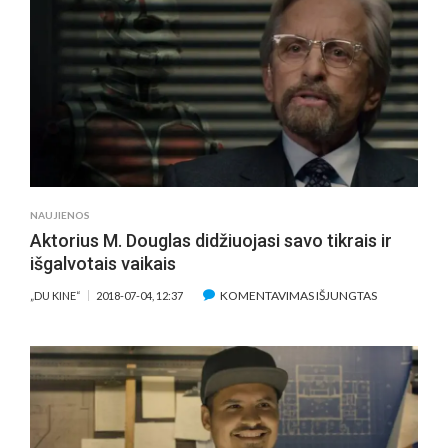
FESTIVALYJE
–
PASAULINĖ
IVANO
I.
TVERDOVSKIO
FILMO
„ŠOKLYS“
PREMJERA
NAUJIENOS
Aktorius M. Douglas didžiuojasi savo tikrais ir
išgalvotais vaikais
ĮRAŠE
KOMENTAVIMAS IŠJUNGTAS
„DU KINE“
2018-07-04, 12:37
AKTORIUS
M.
DOUGLAS
DIDŽIUOJASI
SAVO
TIKRAIS
IR