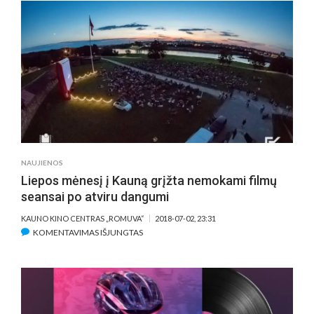
FESTIVALYJ
–
IŠSKIRTINIS
DĖMESYS
A.
STONIO
FILMUI
„LAIKO
TILTAI“
NAUJIENOS
Liepos mėnesį į Kauną grįžta nemokami filmų
seansai po atviru dangumi
KAUNO KINO CENTRAS „ROMUVA“
2018-07-02, 23:31
ĮRAŠE
KOMENTAVIMAS IŠJUNGTAS
LIEPOS
MĖNESĮ
Į
KAUNĄ
GRĮŽTA