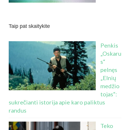
Taip pat skaitykite
Penkis
„Oskaru
s“
pelnęs
„Elnių
medžio
tojas“:
sukrečianti istorija apie karo paliktus
randus
Teko