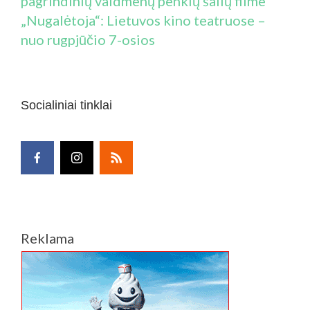
pagrindinių vaidmenų penkių šalių filme
„Nugalėtoja“: Lietuvos kino teatruose –
nuo rugpjūčio 7-osios
Socialiniai tinklai
Reklama