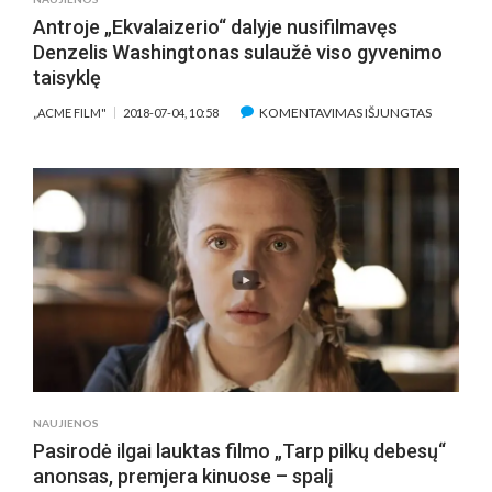
Antroje „Ekvalaizerio“ dalyje nusifilmavęs
Denzelis Washingtonas sulaužė viso gyvenimo
taisyklę
ĮRAŠE
KOMENTAVIMAS IŠJUNGTAS
„ACME FILM"
2018-07-04, 10:58
ANTROJE
„EKVALAI
DALYJE
NUSIFILM
DENZELIS
WASHING
SULAUŽĖ
VISO
GYVENIM
TAISYKLĘ
NAUJIENOS
Pasirodė ilgai lauktas filmo „Tarp pilkų debesų“
anonsas, premjera kinuose – spalį