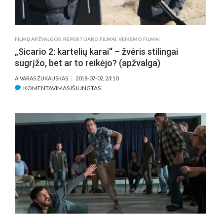
GARSO
TAKELIS
FILMŲ APŽVALGOS
,
REPERTUARO FILMAI
,
VEIKSMO FILMAI
„Sicario 2: kartelių karai“ – žvėris stilingai
sugrįžo, bet ar to reikėjo? (apžvalga)
AIVARAS ŽUKAUSKAS
2018-07-02, 23:10
ĮRAŠE
KOMENTAVIMAS IŠJUNGTAS
„SICARIO
2:
KARTELIŲ
KARAI“
–
ŽVĖRIS
STILINGAI
SUGRĮŽO,
BET
AR
TO
REIKĖJO?