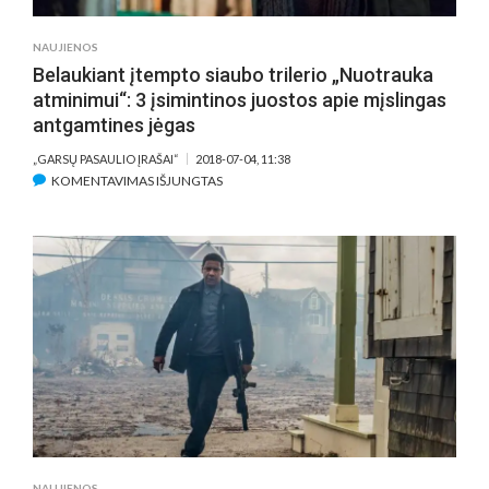
NAUJIENOS
Belaukiant įtempto siaubo trilerio „Nuotrauka
atminimui“: 3 įsimintinos juostos apie mįslingas
antgamtines jėgas
„GARSŲ PASAULIO ĮRAŠAI“
2018-07-04, 11:38
ĮRAŠE
KOMENTAVIMAS IŠJUNGTAS
BELAUKIANT
ĮTEMPTO
SIAUBO
TRILERIO
„NUOTRAUKA
ATMINIMUI“:
3
ĮSIMINTINOS
JUOSTOS
APIE
MĮSLINGAS
ANTGAMTINES
JĖGAS
NAUJIENOS