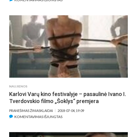
KINO
CENTRAS
„GARSAS“
KVIEČIA
ŠVĘSTI
LIEPOS
6-
ĄJĄ
–
VALSTYBĖS
DIENĄ
SU
IŠSKIRTINIAIS
NAUJIENOS
LIETUVIŠKAIS
Karlovi Varų kino festivalyje – pasaulinė Ivano I.
FILMAIS
Tverdovskio filmo „Šoklys“ premjera
PRANEŠIMAS ŽINIASKLAIDAI
2018-07-04, 19:09
ĮRAŠE
KOMENTAVIMAS IŠJUNGTAS
KARLOVI
VARŲ
KINO