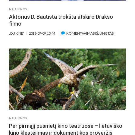
NAUJIENOS
Aktorius D. Bautista trokšta atskiro Drakso
filmo
ĮRAŠE
KOMENTAVIMAS IŠJUNGTAS
„DU KINE“
2018-07-09, 13:44
AKTORIUS
D.
BAUTISTA
TROKŠTA
ATSKIRO
DRAKSO
FILMO
NAUJIENOS
Per pirmąjį pusmetį kino teatruose – lietuviško
kino klestėjimas ir dokumentikos proveržis