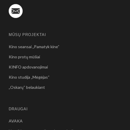
MŪSŲ PROJEKTAI
Kino seansai „Pamatyk kine“
Kino protų mūšiai
KINFO apdovanojimai
Kino studija „Mėgėjas“
„Oskarų“ belaukiant
DRAUGAI
AVAKA