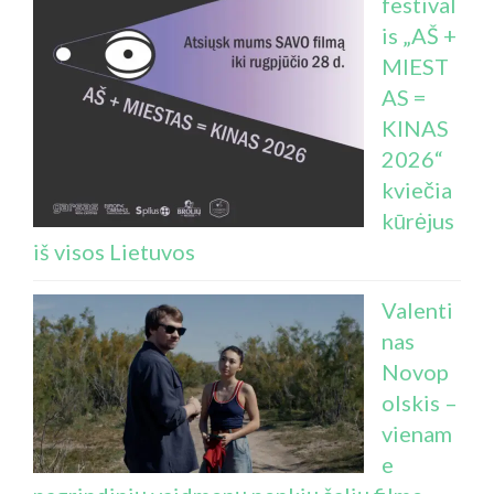
festival
is „AŠ +
MIEST
AS =
KINAS
2026“
kviečia
kūrėjus
iš visos Lietuvos
Valenti
nas
Novop
olskis –
vienam
e