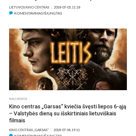
LIETUVOS KINO CENTRAS
2018-07-05, 11:18
ĮRAŠE
KOMENTAVIMAS IŠJUNGTAS
PER
PIRMĄJĮ
PUSMETĮ
KINO
TEATRUOSE
–
LIETUVIŠKO
KINO
KLESTĖJIMAS
IR
DOKUMENTIKOS
PROVERŽIS
NAUJIENOS
Kino centras „Garsas“ kviečia švęsti liepos 6-ąją
– Valstybės dieną su išskirtiniais lietuviškais
filmais
KINO CENTRAS „GARSAS“
2018-07-04, 19:11
ĮRAŠE
KOMENTAVIMAS IŠJUNGTAS