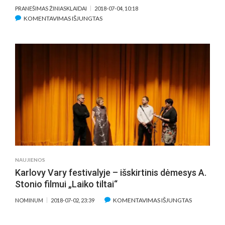
PRANEŠIMAS ŽINIASKLAIDAI
2018-07-04, 10:18
ĮRAŠE
KOMENTAVIMAS IŠJUNGTAS
PASIRODĖ
ILGAI
LAUKTAS
FILMO
„TARP
PILKŲ
DEBESŲ“
ANONSAS,
PREMJERA
KINUOSE
–
SPALĮ
NAUJIENOS
Karlovy Vary festivalyje – išskirtinis dėmesys A.
Stonio filmui „Laiko tiltai“
ĮRAŠE
KOMENTAVIMAS IŠJUNGTAS
NOMINUM
2018-07-02, 23:39
KARLOVY
VARY