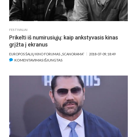
FESTIVALIAI
Prikelti iš numirusiųjų: kaip ankstyvasis kinas
grįžta į ekranus
EUROPOS ŠALIŲ KINO FORUMAS „SCANORAMA“
2018-07-09, 18:49
ĮRAŠE
KOMENTAVIMAS IŠJUNGTAS
PRIKELTI
IŠ
NUMIRUSIŲJŲ:
KAIP
ANKSTYVASIS
KINAS
GRĮŽTA
Į
EKRANUS