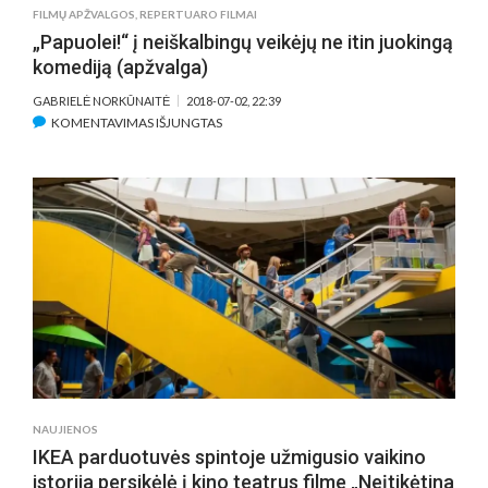
(APŽVALGA)
FILMŲ APŽVALGOS
,
REPERTUARO FILMAI
„Papuolei!“ į neiškalbingų veikėjų ne itin juokingą
komediją (apžvalga)
GABRIELĖ NORKŪNAITĖ
2018-07-02, 22:39
ĮRAŠE
KOMENTAVIMAS IŠJUNGTAS
„PAPUOLEI!“
Į
NEIŠKALBINGŲ
VEIKĖJŲ
NE
ITIN
JUOKINGĄ
KOMEDIJĄ
(APŽVALGA)
NAUJIENOS
IKEA parduotuvės spintoje užmigusio vaikino
istorija persikėlė į kino teatrus filme „Neįtikėtina