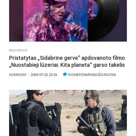
NEMOKAMI
FILMŲ
SEANSAI
PO
ATVIRU
DANGUMI
NAUJIENOS
Pristatytas „Sidabrine gerve“ apdovanoto filmo
„Nuostabieji lūzeriai. Kita planeta“ garso takelis
ĮRAŠE
KOMENTAVIMAS IŠJUNGTAS
NOMINUM
2018-07-02, 23:26
PRISTATYTA
„SIDABRINE
GERVE“
APDOVANO
FILMO
„NUOSTABIE
LŪZERIAI.
KITA
PLANETA“