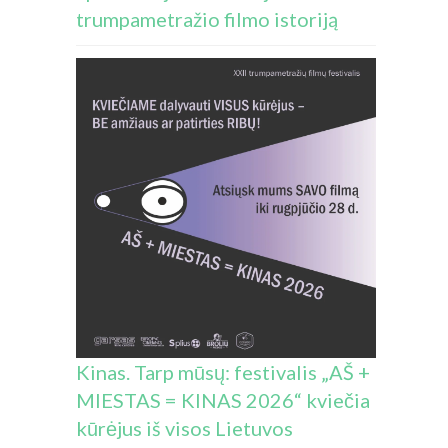
trumpametražio filmo istoriją
Kinas. Tarp mūsų: festivalis „AŠ +
MIESTAS = KINAS 2026“ kviečia
kūrėjus iš visos Lietuvos