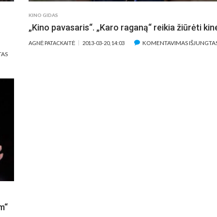
KINO GIDAS
„Kino pavasaris“. „Karo raganą“ reikia žiūrėti kin
KOMENTAVIMAS IŠJUNGTA
AGNĖ PATACKAITĖ
2013-03-20, 14:03
ĮRAŠE
TAS
„KINO
PAVASARIS“.
„RUSIŠKA
ŽIEMA“
–
APIE
MENININKĄ,
KŪRĖJĄ
IR
ANTRĄ
ŠANSĄ
m“