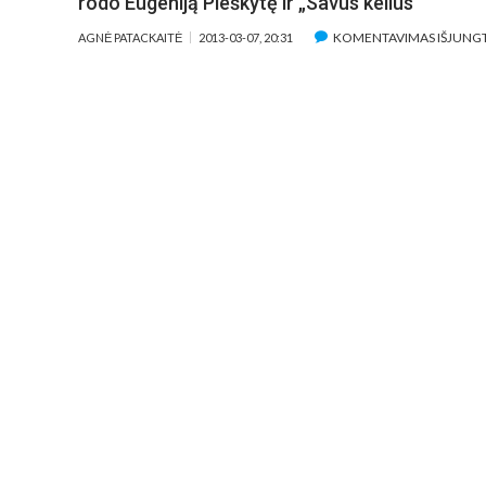
rodo Eugeniją Pleškytę ir „Savus kelius“
KOMENTAVIMAS IŠJUNG
AGNĖ PATACKAITĖ
2013-03-07, 20:31