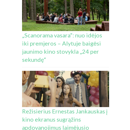
„Scanorama vasara“: nuo idėjos
iki premjeros – Alytuje baigėsi
jaunimo kino stovykla „24 per
sekundę“
Režisierius Ernestas Jankauskas į
kino ekranus sugrąžins
apdovanojimus laimėjusio