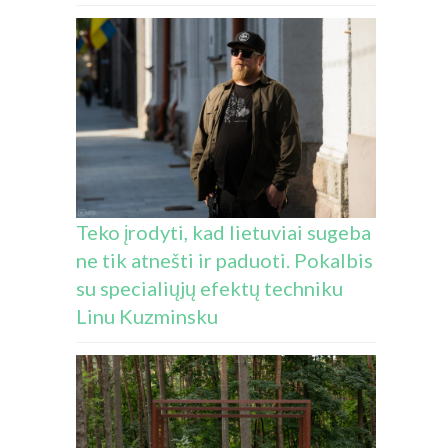
Teko įrodyti, kad lietuviai sugeba
ne tik atnešti ir paduoti. Pokalbis
su specialiųjų efektų techniku
Linu Kuzminsku