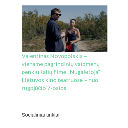
Valentinas Novopolskis –
viename pagrindinių vaidmenų
penkių šalių filme „Nugalėtoja“:
Lietuvos kino teatruose – nuo
rugpjūčio 7-osios
Socialiniai tinklai