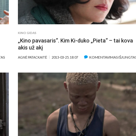
KINO GIDAS
„Kino pavasaris“. Kim Ki-duko „Pieta“ – tai kova
akis už akį
ĮRAŠE
TAS
KOMENTAVIMAS IŠJUNGTA
AGNĖ PATACKAITĖ
2013-03-25, 18:07
„KINO
PAVASARIS“.
„HANNAH
ARENDT“
–
APIE
INDIVIDUALYBĘ,
SVETIMĄ
TARP
SAVŲ