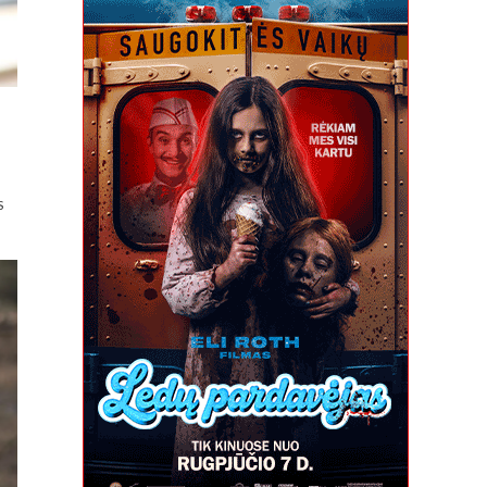
ĮRAŠE
S
„KINO
PAVASARIS“.
KIM
KI-
DUKO
„PIETA“
–
TAI
KOVA
AKIS
UŽ
AKĮ