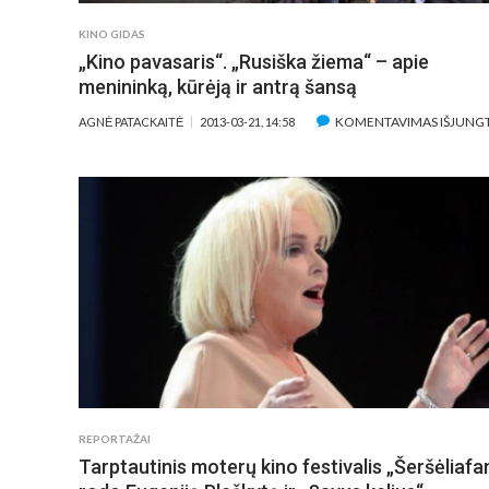
KINO GIDAS
„Kino pavasaris“. „Rusiška žiema“ – apie
menininką, kūrėją ir antrą šansą
KOMENTAVIMAS IŠJUNG
AGNĖ PATACKAITĖ
2013-03-21, 14:58
REPORTAŽAI
Tarptautinis moterų kino festivalis „Šeršėliafa