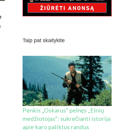
e
ĮRAŠE
S
„KINO
PAVASARIS“.
Taip pat skaitykite
„KARO
RAGANĄ“
REIKIA
ŽIŪRĖTI
KINE
Penkis „Oskarus“ pelnęs „Elnių
medžiotojas“: sukrečianti istorija
apie karo paliktus randus