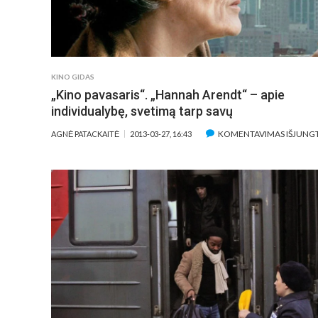
KINO GIDAS
„Kino pavasaris“. „Hannah Arendt“ – apie
individualybę, svetimą tarp savų
KOMENTAVIMAS IŠJUNG
AGNĖ PATACKAITĖ
2013-03-27, 16:43