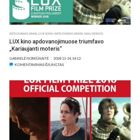
APDOVANOJIMAI
,
LUX KINO APDOVANOJIMAS
,
NAUJIENOS
LUX kino apdovanojimuose triumfavo
„Kariaujanti moteris“
GABRIELĖ NORKŪNAITĖ
2018-11-14, 14:12
ĮRAŠE
KOMENTAVIMAS IŠJUNGTAS
LUX
KINO
APDOVANOJIMUOSE
TRIUMFAVO
„KARIAUJANTI
MOTERIS“