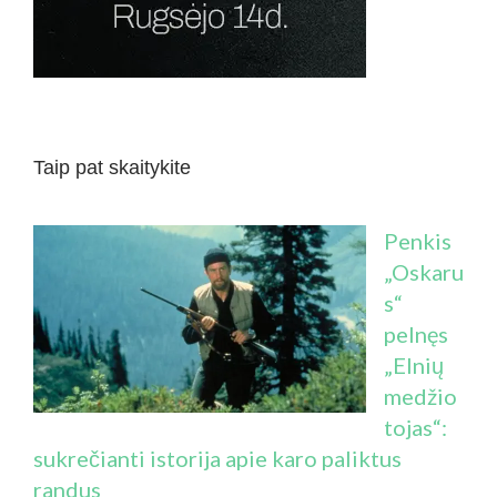
Taip pat skaitykite
Penkis
„Oskaru
s“
pelnęs
„Elnių
medžio
tojas“:
sukrečianti istorija apie karo paliktus
randus