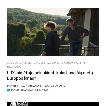
PENKI
FILMAI,
KURIAIS
DIDŽIUOJASI
EUROPOS
SĄJUNGA
APDOVANOJIMAI
,
KINO INDUSTRIJA
,
LUX KINO APDOVANOJIMAS
,
NAUJIENOS
LUX laimėtojo belaukiant: koks buvo šių metų
Europos kinas?
PRANEŠIMAS ŽINIASKLAIDAI
2017-11-08, 20:30
ĮRAŠE
KOMENTAVIMAS IŠJUNGTAS
LUX
LAIMĖTOJO
BELAUKIANT: