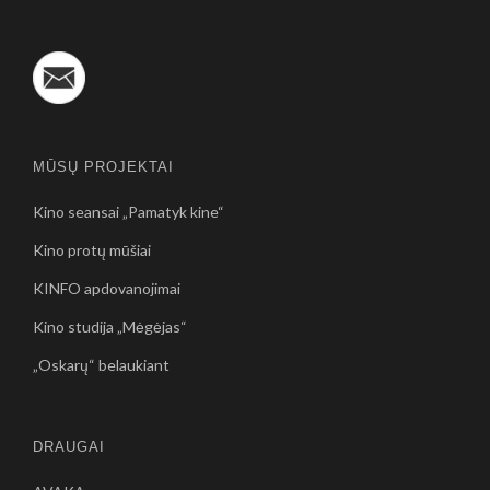
MŪSŲ PROJEKTAI
Kino seansai „Pamatyk kine“
Kino protų mūšiai
KINFO apdovanojimai
Kino studija „Mėgėjas“
„Oskarų“ belaukiant
DRAUGAI