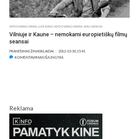
APDOVANOJIMAI
,
LUX KINO APDOVANOJIMAS
,
NAUJIENOS
Vilniuje ir Kaune – nemokami europietiškų filmų
seansai
PRANEŠIMAS ŽINIASKLAIDAI
2012-10-30, 15:41
ĮRAŠE
KOMENTAVIMAS IŠJUNGTAS
VILNIUJE
IR
KAUNE
–
NEMOKAMI
EUROPIETIŠKŲ
FILMŲ
Reklama
SEANSAI