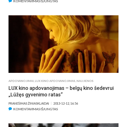
ĮRAŠE
KOMENTAVIMAS IŠJUNGTAS
EUROPOS
PARLAMENTO
DOVANA
ŽIŪROVUI
–
LUX
KINO
DIENOS
APDOVANOJIMAI
,
LUX KINO APDOVANOJIMAS
,
NAUJIENOS
LUX kino apdovanojimas – belgų kino šedevrui
„Lūžęs gyvenimo ratas“
PRANEŠIMAS ŽINIASKLAIDAI
2013-12-12, 16:56
ĮRAŠE
KOMENTAVIMAS IŠJUNGTAS
LUX
KINO
APDOVANOJIMAS