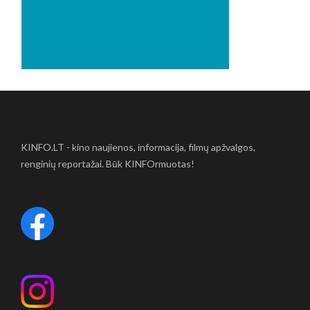
KINFO.LT - kino naujienos, informacija, filmų apžvalgos,
renginių reportažai. Būk KINFOrmuotas!