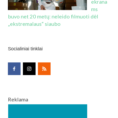
ekrana
ms
buvo net 20 metų: neleido filmuoti dėl
„ekstremalaus“ siaubo
Socialiniai tinklai
Reklama