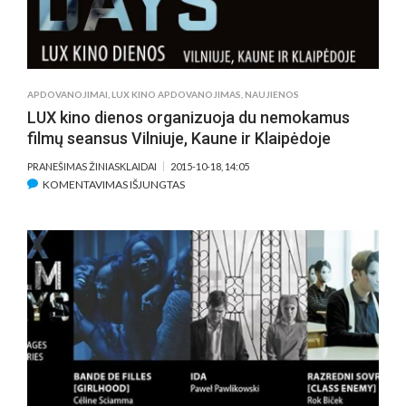
M.
„KINO
PAVASARYJE“
APDOVANOJIMAI
,
LUX KINO APDOVANOJIMAS
,
NAUJIENOS
LUX kino dienos organizuoja du nemokamus
filmų seansus Vilniuje, Kaune ir Klaipėdoje
PRANEŠIMAS ŽINIASKLAIDAI
2015-10-18, 14:05
ĮRAŠE
KOMENTAVIMAS IŠJUNGTAS
LUX
KINO
DIENOS
ORGANIZUOJA
DU
NEMOKAMUS
FILMŲ
SEANSUS
VILNIUJE,
KAUNE
IR