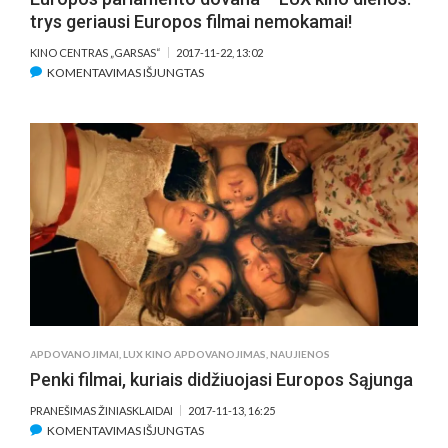
trys geriausi Europos filmai nemokamai!
KINO CENTRAS „GARSAS“
2017-11-22, 13:02
ĮRAŠE
KOMENTAVIMAS IŠJUNGTAS
EUROPOS
PARLAMENTO
DOVANA
–
LUX
KINO
DIENOS:
TRYS
GERIAUSI
EUROPOS
FILMAI
NEMOKAMAI!
APDOVANOJIMAI
,
LUX KINO APDOVANOJIMAS
,
NAUJIENOS
Penki filmai, kuriais didžiuojasi Europos Sąjunga
PRANEŠIMAS ŽINIASKLAIDAI
2017-11-13, 16:25
ĮRAŠE
KOMENTAVIMAS IŠJUNGTAS