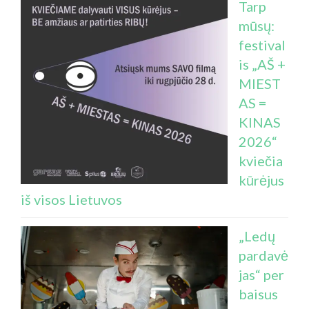
Tarp
mūsų:
festival
is „AŠ +
MIEST
AS =
KINAS
2026“
kviečia
kūrėjus
iš visos Lietuvos
„Ledų
pardavė
jas“ per
baisus