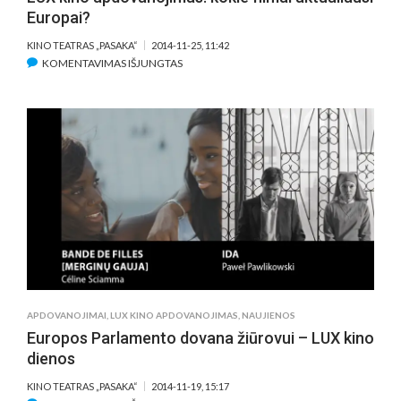
Europai?
KINO TEATRAS „PASAKA“
2014-11-25, 11:42
ĮRAŠE
KOMENTAVIMAS IŠJUNGTAS
LUX
KINO
APDOVANOJIMAS:
KOKIE
FILMAI
AKTUALIAUSI
EUROPAI?
APDOVANOJIMAI
,
LUX KINO APDOVANOJIMAS
,
NAUJIENOS
Europos Parlamento dovana žiūrovui – LUX kino
dienos
KINO TEATRAS „PASAKA“
2014-11-19, 15:17