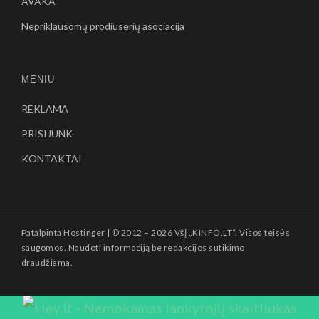
AVAKA
Nepriklausomų prodiuserių asociacija
MENIU
REKLAMA
PRISIJUNK
KONTAKTAI
Patalpinta
Hostinger
| © 2012 –
2026 VšĮ „KINFO.LT“. Visos teisės
saugomos. Naudoti informaciją be redakcijos sutikimo
draudžiama.