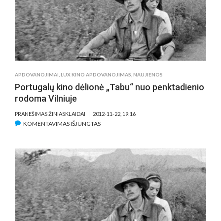
EUROPIETIŠKŲ
FILMŲ
SEANSAI
APDOVANOJIMAI
,
LUX KINO APDOVANOJIMAS
,
NAUJIENOS
Portugalų kino dėlionė „Tabu“ nuo penktadienio
rodoma Vilniuje
PRANEŠIMAS ŽINIASKLAIDAI
2012-11-22, 19:16
ĮRAŠE
KOMENTAVIMAS IŠJUNGTAS
PORTUGALŲ
KINO
DĖLIONĖ
„TABU“
NUO
PENKTADIENIO
RODOMA
VILNIUJE