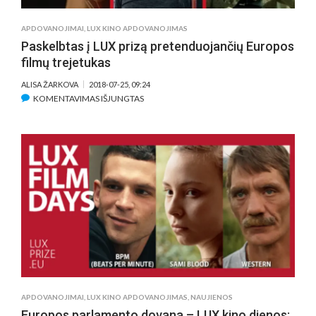
APDOVANOJIMAI
,
LUX KINO APDOVANOJIMAS
Paskelbtas į LUX prizą pretenduojančių Europos
filmų trejetukas
ALISA ŽARKOVA
2018-07-25, 09:24
ĮRAŠE
KOMENTAVIMAS IŠJUNGTAS
PASKELBTAS
Į
LUX
PRIZĄ
PRETENDUOJANČIŲ
EUROPOS
FILMŲ
TREJETUKAS
APDOVANOJIMAI
,
LUX KINO APDOVANOJIMAS
,
NAUJIENOS
Europos parlamento dovana – LUX kino dienos: