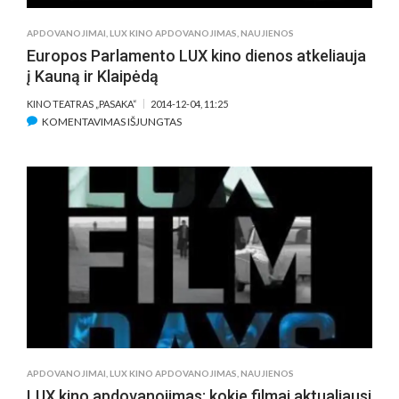
KLAIPĖDOJE
APDOVANOJIMAI
,
LUX KINO APDOVANOJIMAS
,
NAUJIENOS
Europos Parlamento LUX kino dienos atkeliauja
į Kauną ir Klaipėdą
KINO TEATRAS „PASAKA“
2014-12-04, 11:25
ĮRAŠE
KOMENTAVIMAS IŠJUNGTAS
EUROPOS
PARLAMENTO
LUX
KINO
DIENOS
ATKELIAUJA
Į
KAUNĄ
IR
KLAIPĖDĄ
APDOVANOJIMAI
,
LUX KINO APDOVANOJIMAS
,
NAUJIENOS
LUX kino apdovanojimas: kokie filmai aktualiausi