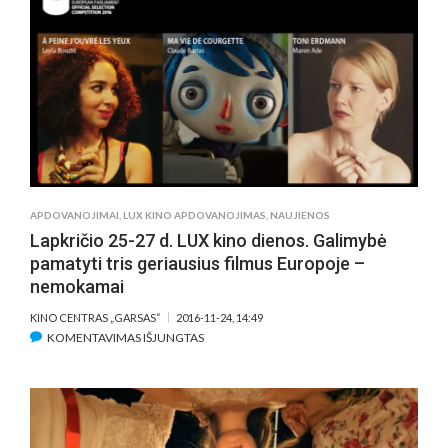
KOKS
BUVO
ŠIŲ
METŲ
EUROPOS
KINAS?
APDOVANOJIMAI
,
LUX KINO APDOVANOJIMAS
,
NAUJIENOS
Lapkričio 25-27 d. LUX kino dienos. Galimybė
pamatyti tris geriausius filmus Europoje –
nemokamai
KINO CENTRAS „GARSAS“
2016-11-24, 14:49
ĮRAŠE
KOMENTAVIMAS IŠJUNGTAS
LAPKRIČIO
25-
27
D.
LUX