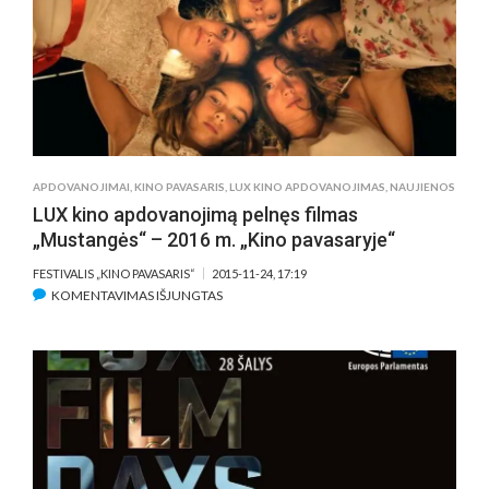
KINO
DIENOS.
GALIMYBĖ
PAMATYTI
TRIS
GERIAUSIUS
FILMUS
EUROPOJE
APDOVANOJIMAI
,
KINO PAVASARIS
,
LUX KINO APDOVANOJIMAS
,
NAUJIENOS
–
LUX kino apdovanojimą pelnęs filmas
NEMOKAMAI
„Mustangės“ – 2016 m. „Kino pavasaryje“
FESTIVALIS „KINO PAVASARIS“
2015-11-24, 17:19
ĮRAŠE
KOMENTAVIMAS IŠJUNGTAS
LUX
KINO
APDOVANOJIMĄ
PELNĘS
FILMAS
„MUSTANGĖS“
–
2016