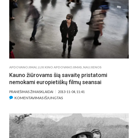
–
BELGŲ
KINO
ŠEDEVRUI
„LŪŽĘS
GYVENIMO
RATAS“
APDOVANOJIMAI
,
LUX KINO APDOVANOJIMAS
,
NAUJIENOS
Kauno žiūrovams šią savaitę pristatomi
nemokami europietiškų filmų seansai
PRANEŠIMAS ŽINIASKLAIDAI
2013-11-04, 11:41
ĮRAŠE
KOMENTAVIMAS IŠJUNGTAS
KAUNO
ŽIŪROVAMS
ŠIĄ
SAVAITĘ
PRISTATOMI
NEMOKAMI