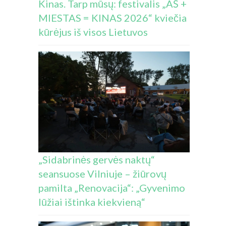
Kinas. Tarp mūsų: festivalis „AŠ +
MIESTAS = KINAS 2026“ kviečia
kūrėjus iš visos Lietuvos
„Sidabrinės gervės naktų“
seansuose Vilniuje – žiūrovų
pamilta „Renovacija“: „Gyvenimo
lūžiai ištinka kiekvieną“