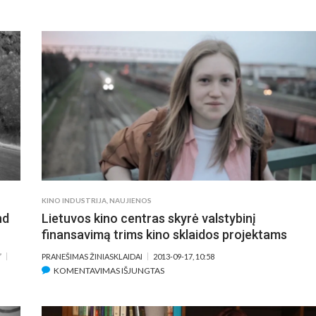
VENGRIJOS
BURIUOTOJUS
KINO
FILMĄ
FESTIVALYJE
SUKŪRUSI
–
REŽISIERĖ
YPATINGAS
ALBINA
LIETUVIŲ
GRINIŪTĖ:
DOKUMENTINIO
JŲ
FILMO
GYVENIMO
ĮVERTINIMAS
LAIKAS
YRA
KOKYBIŠKAS
KINO INDUSTRIJA
,
NAUJIENOS
nd
Lietuvos kino centras skyrė valstybinį
finansavimą trims kino sklaidos projektams
”
PRANEŠIMAS ŽINIASKLAIDAI
2013-09-17, 10:58
ĮRAŠE
KOMENTAVIMAS IŠJUNGTAS
LIETUVOS
KINO
CENTRAS