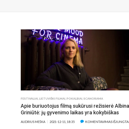
FESTIVALIAI
,
LIETUVIŠKI FILMAI
,
POKALBIAI
,
SCANORAMA
Apie buriuotojus filmą sukūrusi režisierė Albin
Griniūtė: jų gyvenimo laikas yra kokybiškas
KOMENTAVIMAS IŠJUNGTA
AUDRIUS MEŠKA
2021-12-11, 18:35