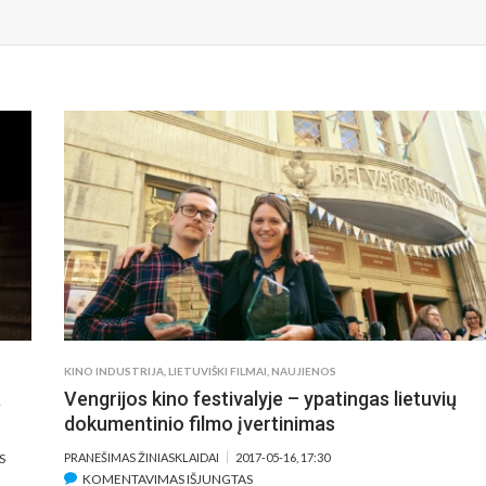
KINO INDUSTRIJA
,
LIETUVIŠKI FILMAI
,
NAUJIENOS
a
Vengrijos kino festivalyje – ypatingas lietuvių
dokumentinio filmo įvertinimas
ĮRAŠE
S
PRANEŠIMAS ŽINIASKLAIDAI
2017-05-16, 17:30
ĮRAŠE
KOMENTAVIMAS IŠJUNGTAS
APIE