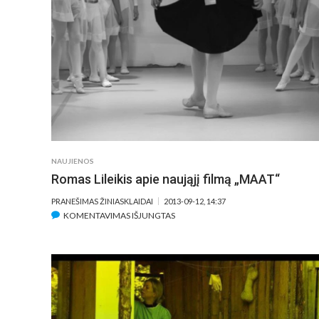
–
VILMOS
ZSIGMOND
KINO
FESTIVALIO
KONKURSINĖJE
PROGRAMOJE
NAUJIENOS
Romas Lileikis apie naująjį filmą „MAAT“
PRANEŠIMAS ŽINIASKLAIDAI
2013-09-12, 14:37
ĮRAŠE
KOMENTAVIMAS IŠJUNGTAS
ROMAS
LILEIKIS
APIE
NAUJĄJĮ
FILMĄ
„MAAT“