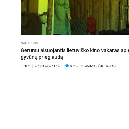
NAUJIENOS
Gerumu alsuojantis lietuviško kino vakaras api
gyvūnų prieglaudą
ĮRAŠE
KOMENTAVIMAS IŠJUNGTAS
KINFO
2012-12-04, 11:14
GERUM
ALSUOJ
LIETUVI
KINO
VAKARA
APIE
GYVŪN
PRIEGL