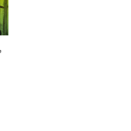
G
A
„
e
U
ANTIS
ŠKO
S
Ų
AUDĄ