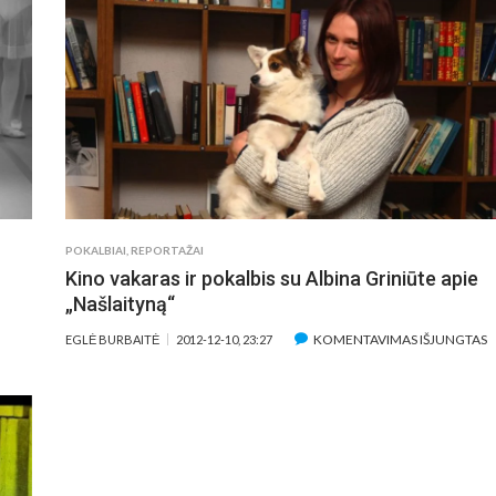
SKYRĖ
VALSTYBINĮ
FINANSAVIMĄ
TRIMS
KINO
SKLAIDOS
PROJEKTAMS
POKALBIAI
,
REPORTAŽAI
Kino vakaras ir pokalbis su Albina Griniūte apie
„Našlaityną“
Į
KOMENTAVIMAS IŠJUNGTAS
EGLĖ BURBAITĖ
2012-12-10, 23:27
K
V
I
P
S
A