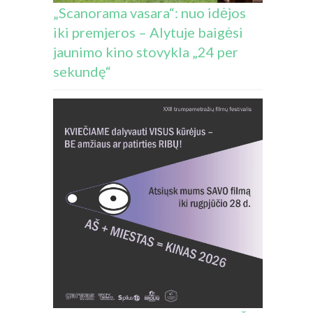
RINIŪTE
„Scanorama vasara“: nuo idėjos
PIE
iki premjeros – Alytuje baigėsi
NAŠLAITYNĄ“
jaunimo kino stovykla „24 per
sekundę“