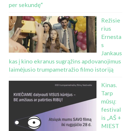
per sekundę“
Režisie
rius
Ernesta
s
Jankaus
kas į kino ekranus sugrąžins apdovanojimus
laimėjusio trumpametražio filmo istoriją
Kinas.
Tarp
mūsų:
festival
is „AŠ +
MIEST