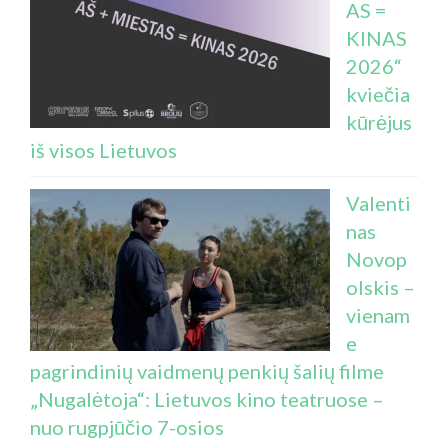
AS =
KINAS
2026“
kviečia
kūrėjus
iš visos Lietuvos
Valenti
nas
Novop
olskis –
vienam
e
pagrindinių vaidmenų penkių šalių filme
„Nugalėtoja“: Lietuvos kino teatruose –
nuo rugpjūčio 7-osios