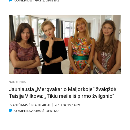
KOMENTAVIMAS IŠJUNGTAS
JAV
KINO
DOLERIŲ
VAKARE
SU
IZOLDA
KEIDOŠIŪTE
–
GALIMYBĖ
IŠ
ARČIAU
SUSIPAŽINTI
SU
KINO
POETU
NAUJIENOS
AUDRIUMI
Jauniausia „Mergvakario Maljorkoje“ žvaigždė
STONIU
Taisija Vilkova: „Tikiu meile iš pirmo žvilgsnio“
PRANEŠIMAS ŽINIASKLAIDAI
2013-04-15, 14:39
ĮRAŠE
KOMENTAVIMAS IŠJUNGTAS
JAUNIAUSIA
„MERGVAKARIO
MALJORKOJE“