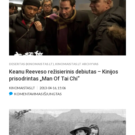
–
LIETUVIŲ
OPERATORIAUS
FILMAS
DESERTAS (KINOMAISTAS.LT)
,
KINOMAISTAS.LT ARCHYVAS
Keanu Reeveso režisierinis debiutas – Kinijos
prisodrintas „Man Of Tai Chi“
KINOMAISTAS.LT
2013-04-16, 15:06
ĮRAŠE
KOMENTAVIMAS IŠJUNGTAS
KEANU
REEVESO
REŽISIERINIS
DEBIUTAS
–
KINIJOS