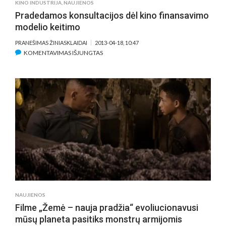
KINO INDUSTRIJA
,
NAUJIENOS
“TĖVAS”
Pradedamos konsultacijos dėl kino finansavimo
TARPTAUTINĖ
modelio keitimo
PREMJERA
PRANEŠIMAS ŽINIASKLAIDAI
2013-04-18, 10:47
ĮRAŠE
KOMENTAVIMAS IŠJUNGTAS
PRADEDAMOS
KONSULTACIJOS
DĖL
KINO
FINANSAVIMO
MODELIO
KEITIMO
NAUJIENOS
Filme „Žemė – nauja pradžia“ evoliucionavusi
mūsų planeta pasitiks monstrų armijomis