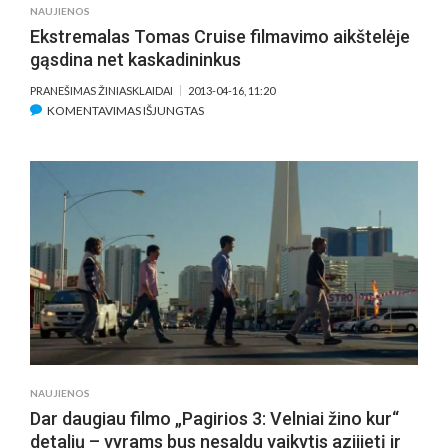
NAUJIENOS
Ekstremalas Tomas Cruise filmavimo aikštelėje
gąsdina net kaskadininkus
PRANEŠIMAS ŽINIASKLAIDAI
2013-04-16, 11:20
ĮRAŠE
KOMENTAVIMAS IŠJUNGTAS
EKSTREMALAS
TOMAS
CRUISE
FILMAVIMO
AIKŠTELĖJE
GĄSDINA
NET
KASKADININKUS
NAUJIENOS
Dar daugiau filmo „Pagirios 3: Velniai žino kur“
detalių – vyrams bus nesaldu vaikytis azijietį ir