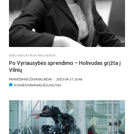
PELNO
MOKESČIO
ĮSTATYMO
PAKEITIMO
JAU
ŠĮ
PAVASARĮ
KINO INDUSTRIJA
,
NAUJIENOS
Po Vyriausybės sprendimo – Holivudas grįžta į
Vilnių
PRANEŠIMAS ŽINIASKLAIDAI
2013-04-17, 16:46
ĮRAŠE
KOMENTAVIMAS IŠJUNGTAS
PO
VYRIAUSYBĖS
SPRENDIMO
–
HOLIVUDAS
GRĮŽTA
Į