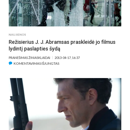
VILNIŲ
NAUJIENOS
Režisierius J. J. Abramsas praskleidė jo filmus
lydintį paslapties šydą
PRANEŠIMAS ŽINIASKLAIDAI
2013-04-17, 16:37
ĮRAŠE
KOMENTAVIMAS IŠJUNGTAS
REŽISIERIUS
J.
J.
ABRAMSAS
PRASKLEIDĖ
JO
FILMUS
LYDINTĮ
PASLAPTIES
ŠYDĄ