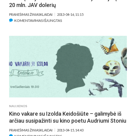
20 mln. JAV dolerių
PRANEŠIMAS ŽINIASKLAIDAI
2013-04-16, 11:15
ĮRAŠE
KOMENTAVIMAS IŠJUNGTAS
DAR
DAUGIAU
FILMO
„PAGIRIOS
3:
VELNIAI
ŽINO
KUR“
DETALIŲ
–
VYRAMS
BUS
NESALDU
NAUJIENOS
VAIKYTIS
Kino vakare su Izolda Keidošiūte – galimybė iš
AZIJIETĮ
arčiau susipažinti su kino poetu Audriumi Stoniu
IR
20
PRANEŠIMAS ŽINIASKLAIDAI
2013-04-15, 14:43
MLN.
ĮRAŠE