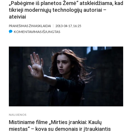
„Pabėgime iš planetos Žemė“ atskleidžiama, kad
tikrieji moderniųjų technologijų autoriai –
ateiviai
PRANEŠIMAS ŽINIASKLAIDAI
2013-04-17, 16:25
ĮRAŠE
KOMENTAVIMAS IŠJUNGTAS
„PABĖGIME
IŠ
PLANETOS
ŽEMĖ“
ATSKLEIDŽIAMA,
KAD
TIKRIEJI
MODERNIŲJŲ
TECHNOLOGIJŲ
AUTORIAI
–
ATEIVIAI
NAUJIENOS
Mistiniame filme „Mirties įrankiai: Kaulų
miestas“ – kova su demonais ir įtraukiantis