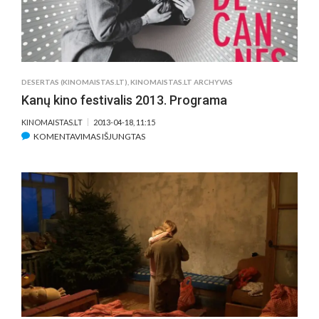
DESERTAS (KINOMAISTAS.LT)
,
KINOMAISTAS.LT ARCHYVAS
Kanų kino festivalis 2013. Programa
KINOMAISTAS.LT
2013-04-18, 11:15
ĮRAŠE
KOMENTAVIMAS IŠJUNGTAS
KANŲ
KINO
FESTIVALIS
2013.
PROGRAMA