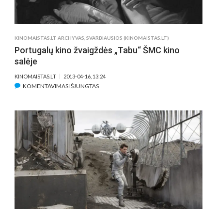
KINOMAISTAS.LT ARCHYVAS
,
SVARBIAUSIOS (KINOMAISTAS.LT)
Portugalų kino žvaigždės „Tabu“ ŠMC kino
salėje
KINOMAISTAS.LT
2013-04-16, 13:24
ĮRAŠE
KOMENTAVIMAS IŠJUNGTAS
PORTUGALŲ
KINO
ŽVAIGŽDĖS
„TABU“
ŠMC
KINO
SALĖJE