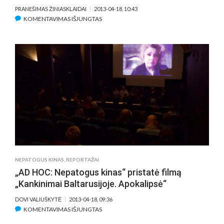
PRANEŠIMAS ŽINIASKLAIDAI
2013-04-18, 10:43
ĮRAŠE
KOMENTAVIMAS IŠJUNGTAS
FILME
„ŽEMĖ
–
NAUJA
PRADŽIA“
EVOLIUCIONAVUSI
MŪSŲ
PLANETA
PASITIKS
MONSTRŲ
ARMIJOMIS
NEPATOGUS KINAS
,
REPORTAŽAI
„AD HOC: Nepatogus kinas“ pristatė filmą
„Kankinimai Baltarusijoje. Apokalipsė“
DOVI VALIUŠKYTĖ
2013-04-18, 09:36
ĮRAŠE
KOMENTAVIMAS IŠJUNGTAS
„AD