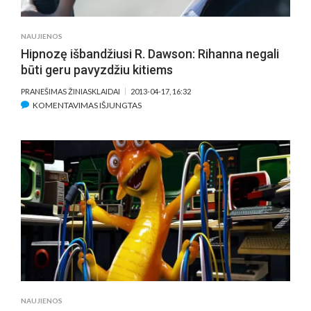
NAUJIENOS
Hipnozę išbandžiusi R. Dawson: Rihanna negali
būti geru pavyzdžiu kitiems
PRANEŠIMAS ŽINIASKLAIDAI
2013-04-17, 16:32
ĮRAŠE
KOMENTAVIMAS IŠJUNGTAS
HIPNOZĘ
IŠBANDŽIUSI
R.
DAWSON:
RIHANNA
NEGALI
BŪTI
GERU
PAVYZDŽIU
KITIEMS
NAUJIENOS