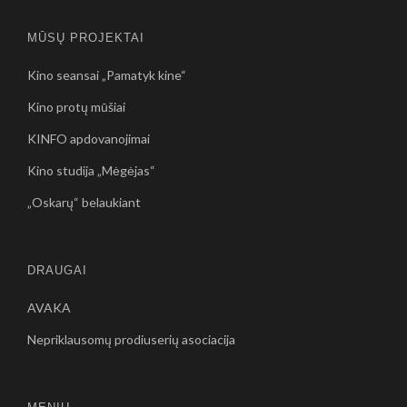
MŪSŲ PROJEKTAI
Kino seansai „Pamatyk kine“
Kino protų mūšiai
KINFO apdovanojimai
Kino studija „Mėgėjas“
„Oskarų“ belaukiant
DRAUGAI
AVAKA
Nepriklausomų prodiuserių asociacija