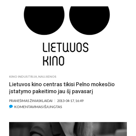
HOC:
NEPATOGUS
KINAS“
PRISTATĖ
FILMĄ
„KANKINIMAI
BALTARUSIJOJE.
APOKALIPSĖ“
KINO INDUSTRIJA
,
NAUJIENOS
Lietuvos kino centras tikisi Pelno mokesčio
įstatymo pakeitimo jau šį pavasarį
PRANEŠIMAS ŽINIASKLAIDAI
2013-04-17, 16:49
ĮRAŠE
KOMENTAVIMAS IŠJUNGTAS
LIETUVOS
KINO
CENTRAS
TIKISI