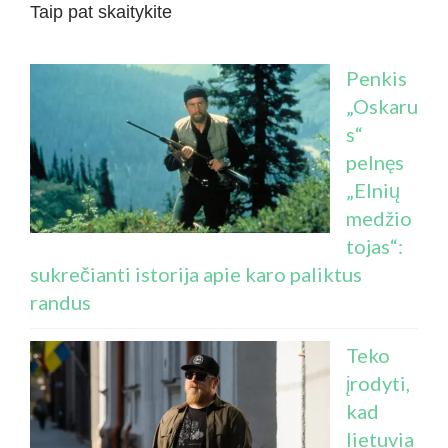
Taip pat skaitykite
Penkis
„Oskaru
s“
pelnęs
„Elnių
medžio
tojas“:
sukrečianti istorija apie karo paliktus
randus
Teko
įrodyti,
kad
lietuvia