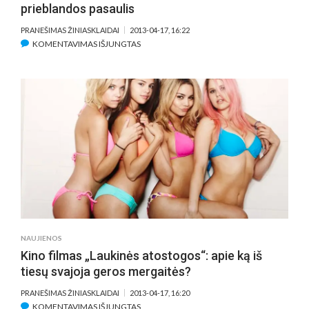
prieblandos pasaulis
PRANEŠIMAS ŽINIASKLAIDAI
2013-04-17, 16:22
ĮRAŠE
KOMENTAVIMAS IŠJUNGTAS
MISTINIAME
FILME
„MIRTIES
ĮRANKIAI:
KAULŲ
MIESTAS“
–
KOVA
SU
DEMONAIS
IR
ĮTRAUKIANTIS
PRIEBLANDOS
NAUJIENOS
PASAULIS
Kino filmas „Laukinės atostogos“: apie ką iš
tiesų svajoja geros mergaitės?
PRANEŠIMAS ŽINIASKLAIDAI
2013-04-17, 16:20
ĮRAŠE
KOMENTAVIMAS IŠJUNGTAS