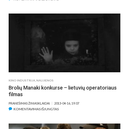
KINO
FILMAS
„LAUKINĖS
ATOSTOGOS“:
APIE
KĄ
IŠ
TIESŲ
SVAJOJA
GEROS
MERGAITĖS?
KINO INDUSTRIJA
,
NAUJIENOS
Brolių Manaki konkurse – lietuvių operatoriaus
filmas
PRANEŠIMAS ŽINIASKLAIDAI
2013-04-16, 19:07
ĮRAŠE
KOMENTAVIMAS IŠJUNGTAS
BROLIŲ
MANAKI
KONKURSE