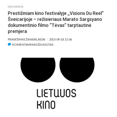
NAUJIENOS
Prestižiniam kino festivalyje ,,Visions Du Reel”
Šveicarijoje – režisieriaus Marato Sargsyano
dokumentinio filmo “Tėvas” tarptautinė
premjera
PRANEŠIMAS ŽINIASKLAIDAI
2013-04-18, 11:06
ĮRAŠE
KOMENTAVIMAS IŠJUNGTAS
PRESTIŽINIAM
KINO
FESTIVALYJE
,,VISIONS
DU
REEL”
ŠVEICARIJOJE
–
REŽISIERIAUS
MARATO
SARGSYANO
DOKUMENTINIO
FILMO