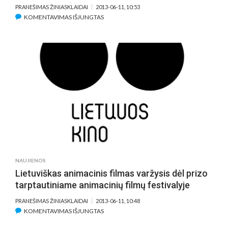
PRANEŠIMAS ŽINIASKLAIDAI
2013-06-11, 10:53
ĮRAŠE
KOMENTAVIMAS IŠJUNGTAS
REŽISIERĖ
S.
COPPOLA
PARODĖ
GARSENYBIŲ
GYVENIMO
UŽKULISIUS
NAUJIENOS
Lietuviškas animacinis filmas varžysis dėl prizo
tarptautiniame animacinių filmų festivalyje
PRANEŠIMAS ŽINIASKLAIDAI
2013-06-11, 10:48
ĮRAŠE
KOMENTAVIMAS IŠJUNGTAS
LIETUVIŠKAS