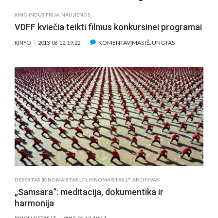
KINO INDUSTRIJA
,
NAUJIENOS
VDFF kviečia teikti filmus konkursinei programai
ĮRAŠE
KOMENTAVIMAS IŠJUNGTAS
KINFO
2013-06-12, 19:22
VDFF
KVIEČIA
TEIKTI
FILMUS
KONKURSINEI
PROGRAMAI
DESERTAS (KINOMAISTAS.LT)
,
KINOMAISTAS.LT ARCHYVAS
„Samsara“: meditacija, dokumentika ir
harmonija