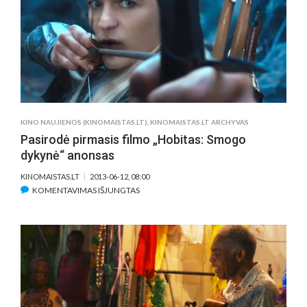
–
LIETUVIŠKAS
FILMAS
IR
LIETUVOS
DELEGACIJA
KINO NAUJIENOS (KINOMAISTAS.LT)
,
KINOMAISTAS.LT ARCHYVAS
Pasirodė pirmasis filmo „Hobitas: Smogo
dykynė“ anonsas
KINOMAISTAS.LT
2013-06-12, 08:00
ĮRAŠE
KOMENTAVIMAS IŠJUNGTAS
PASIRODĖ
PIRMASIS
FILMO
„HOBITAS:
SMOGO
DYKYNĖ“
ANONSAS