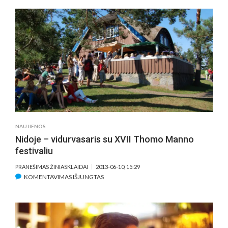
ANIMACINIS
FILMAS
VARŽYSIS
DĖL
PRIZO
TARPTAUTINIAME
ANIMACINIŲ
FILMŲ
FESTIVALYJE
NAUJIENOS
Nidoje – vidurvasaris su XVII Thomo Manno
festivaliu
PRANEŠIMAS ŽINIASKLAIDAI
2013-06-10, 15:29
ĮRAŠE
KOMENTAVIMAS IŠJUNGTAS
NIDOJE
–
VIDURVASARIS
SU