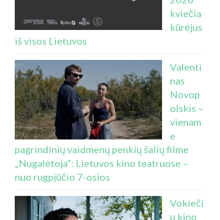
kviečia
kūrėjus
iš visos Lietuvos
Valenti
nas
Novop
olskis –
vienam
e
pagrindinių vaidmenų penkių šalių filme
„Nugalėtoja“: Lietuvos kino teatruose –
nuo rugpjūčio 7-osios
Vokieči
ų kino