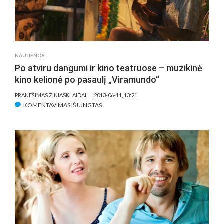
NAUJIENOS
Po atviru dangumi ir kino teatruose – muzikinė
kino kelionė po pasaulį „Viramundo“
PRANEŠIMAS ŽINIASKLAIDAI
2013-06-11, 13:21
ĮRAŠE
KOMENTAVIMAS IŠJUNGTAS
PO
ATVIRU
DANGUMI
IR
KINO
TEATRUOSE
–
MUZIKINĖ
KINO
KELIONĖ
PO