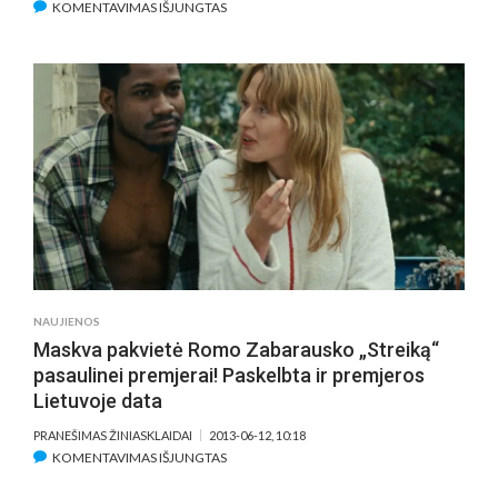
ĮRAŠE
KOMENTAVIMAS IŠJUNGTAS
KAUNIEČIAI
IŠLYDĖJO
MOKYKLOMS
SKIRTĄ
EDUKACIJOS
PROJEKTĄ
„MOKAUSI
IŠ
KINO“
NAUJIENOS
Maskva pakvietė Romo Zabarausko „Streiką“
pasaulinei premjerai! Paskelbta ir premjeros
Lietuvoje data
PRANEŠIMAS ŽINIASKLAIDAI
2013-06-12, 10:18
ĮRAŠE
KOMENTAVIMAS IŠJUNGTAS
MASKVA