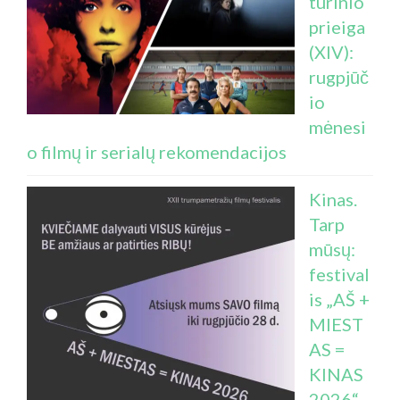
turinio
prieiga
(XIV):
rugpjūč
io
mėnesi
o filmų ir serialų rekomendacijos
Kinas.
Tarp
mūsų:
festival
is „AŠ +
MIEST
AS =
KINAS
2026“