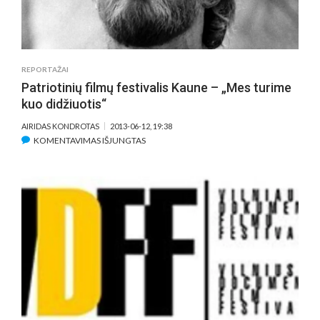
REPORTAŽAI
Patriotinių filmų festivalis Kaune – „Mes turime
kuo didžiuotis“
AIRIDAS KONDROTAS
2013-06-12, 19:38
ĮRAŠE
KOMENTAVIMAS IŠJUNGTAS
PATRIOTINIŲ
FILMŲ
FESTIVALIS
KAUNE
–
„MES
TURIME
KUO
DIDŽIUOTIS“