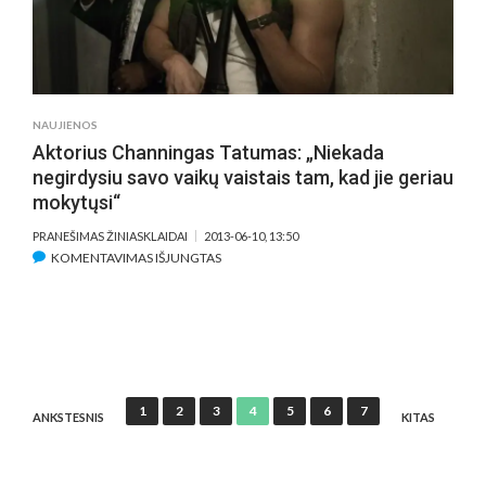
PREMJERA
NAUJIENOS
Aktorius Channingas Tatumas: „Niekada
negirdysiu savo vaikų vaistais tam, kad jie geriau
mokytųsi“
PRANEŠIMAS ŽINIASKLAIDAI
2013-06-10, 13:50
ĮRAŠE
KOMENTAVIMAS IŠJUNGTAS
AKTORIUS
CHANNINGAS
TATUMAS:
„NIEKADA
NEGIRDYSIU
SAVO
Įrašų
1
2
3
4
5
6
7
VAIKŲ
ANKSTESNIS
KITAS
puslapiavimas
VAISTAIS
TAM,
KAD