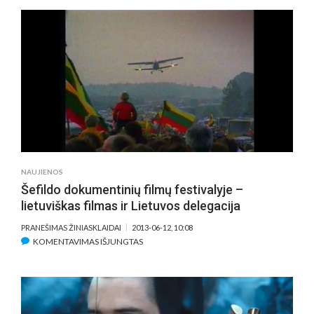
PAKVIETĖ
ROMO
ZABARAUSKO
„STREIKĄ“
PASAULINEI
PREMJERAI!
PASKELBTA
IR
PREMJEROS
LIETUVOJE
DATA
NAUJIENOS
Šefildo dokumentinių filmų festivalyje –
lietuviškas filmas ir Lietuvos delegacija
PRANEŠIMAS ŽINIASKLAIDAI
2013-06-12, 10:08
ĮRAŠE
KOMENTAVIMAS IŠJUNGTAS
ŠEFILDO
DOKUMENTINIŲ
FILMŲ
FESTIVALYJE