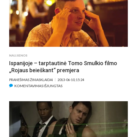
XVII
THOMO
MANNO
FESTIVALIU
NAUJIENOS
Ispanijoje – tarptautinė Tomo Smulkio filmo
„Rojaus beieškant“ premjera
PRANEŠIMAS ŽINIASKLAIDAI
2013-06-10, 15:24
ĮRAŠE
KOMENTAVIMAS IŠJUNGTAS
ISPANIJOJE
–
TARPTAUTINĖ
TOMO
SMULKIO
FILMO
„ROJAUS
BEIEŠKANT“