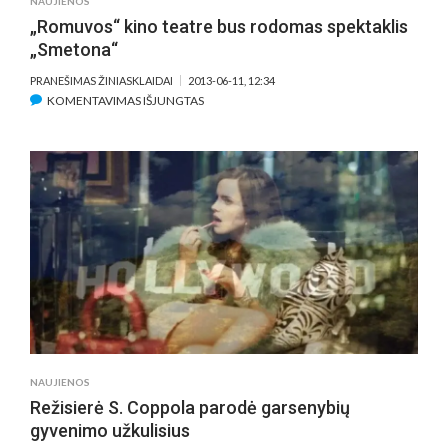
NAUJIENOS
ŠIRDIS
„Romuvos“ kino teatre bus rodomas spektaklis
VIRPINS
„Smetona“
LIEPĄ
PRANEŠIMAS ŽINIASKLAIDAI
2013-06-11, 12:34
ĮRAŠE
KOMENTAVIMAS IŠJUNGTAS
„ROMUVOS“
KINO
TEATRE
BUS
RODOMAS
SPEKTAKLIS
„SMETONA“
NAUJIENOS
Režisierė S. Coppola parodė garsenybių
gyvenimo užkulisius