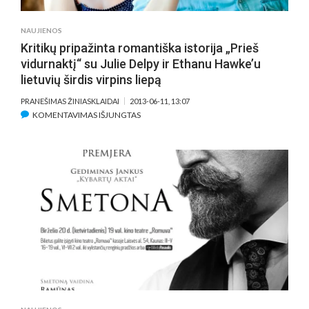
PASAULĮ
„VIRAMUNDO“
NAUJIENOS
Kritikų pripažinta romantiška istorija „Prieš
vidurnaktį“ su Julie Delpy ir Ethanu Hawke’u
lietuvių širdis virpins liepą
PRANEŠIMAS ŽINIASKLAIDAI
2013-06-11, 13:07
ĮRAŠE
KOMENTAVIMAS IŠJUNGTAS
KRITIKŲ
PRIPAŽINTA
ROMANTIŠKA
ISTORIJA
„PRIEŠ
VIDURNAKTĮ“
SU
JULIE
DELPY
IR
ETHANU
HAWKE’U
LIETUVIŲ