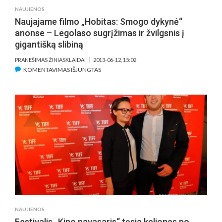
NAUJIENOS
Naujajame filmo „Hobitas: Smogo dykynė“
anonse – Legolaso sugrįžimas ir žvilgsnis į
gigantišką slibiną
PRANEŠIMAS ŽINIASKLAIDAI
2013-06-12, 15:02
ĮRAŠE
KOMENTAVIMAS IŠJUNGTAS
NAUJAJAME
FILMO
„HOBITAS:
SMOGO
DYKYNĖ“
ANONSE
–
LEGOLASO
SUGRĮŽIMAS
IR
ŽVILGSNIS
Į
GIGANTIŠKĄ
NAUJIENOS
SLIBINĄ
Festivalis „Kino pavasaris“ tęsia keliones po