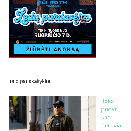
Taip pat skaitykite
Teko
įrodyti,
kad
lietuvia