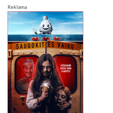
JIE
Reklama
GERIAU
MOKYTŲSI“