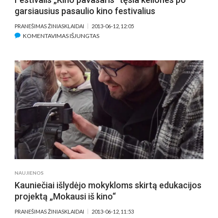
garsiausius pasaulio kino festivalius
PRANEŠIMAS ŽINIASKLAIDAI
2013-06-12, 12:05
ĮRAŠE
KOMENTAVIMAS IŠJUNGTAS
FESTIVALIS
„KINO
PAVASARIS“
TĘSIA
KELIONES
PO
GARSIAUSIUS
PASAULIO
KINO
FESTIVALIUS
NAUJIENOS
Kauniečiai išlydėjo mokykloms skirtą edukacijos
projektą „Mokausi iš kino“
PRANEŠIMAS ŽINIASKLAIDAI
2013-06-12, 11:53