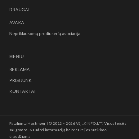
DRAUGAI
AVAKA
Nepriklausomų prodiuserių asociacija
MENIU
REKLAMA
PRISIJUNK
KONTAKTAI
Patalpinta
Hostinger
| © 2012 –
2026 VšĮ „KINFO.LT“. Visos teisės
saugomos. Naudoti informaciją be redakcijos sutikimo
draudžiama.