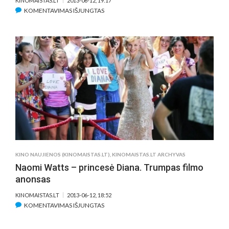
KINOMAISTAS.LT
2013-06-12, 19:17
ĮRAŠE
KOMENTAVIMAS IŠJUNGTAS
„SAMSARA“:
MEDITACIJA,
DOKUMENTIKA
IR
HARMONIJA
KINO NAUJIENOS (KINOMAISTAS.LT)
,
KINOMAISTAS.LT ARCHYVAS
Naomi Watts – princesė Diana. Trumpas filmo
anonsas
KINOMAISTAS.LT
2013-06-12, 18:52
ĮRAŠE
KOMENTAVIMAS IŠJUNGTAS
NAOMI
WATTS