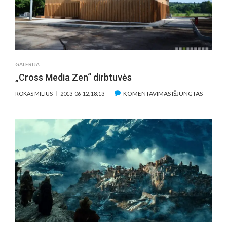
GALERIJA
„Cross Media Zen“ dirbtuvės
ĮRAŠE
KOMENTAVIMAS IŠJUNGTAS
ROKAS MILIUS
2013-06-12, 18:13
„CROSS
MEDIA
ZEN“
DIRBTU