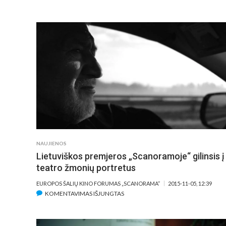
MIRĖ
LIETUVOS
KINO
KRONIKOS
REDAKTORĖ
IR
REŽISIERĖ
BYTAUTĖ
PAJĖDIENĖ
NAUJIENOS
Lietuviškos premjeros „Scanoramoje“ gilinsis į
teatro žmonių portretus
EUROPOS ŠALIŲ KINO FORUMAS „SCANORAMA“
2015-11-05, 12:39
ĮRAŠE
KOMENTAVIMAS IŠJUNGTAS
LIETUVIŠKOS
PREMJEROS
„SCANORAMOJE“