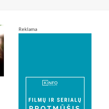
Reklama
ų