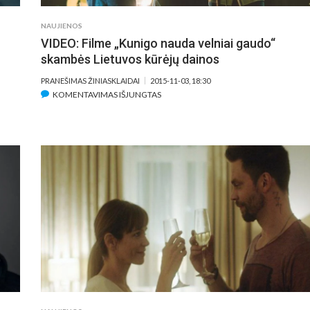
NAUJIENOS
VIDEO: Filme „Kunigo nauda velniai gaudo“
skambės Lietuvos kūrėjų dainos
PRANEŠIMAS ŽINIASKLAIDAI
2015-11-03, 18:30
ĮRAŠE
KOMENTAVIMAS IŠJUNGTAS
VIDEO:
FILME
„KUNIGO
NAUDA
VELNIAI
GAUDO“
SKAMBĖS
LIETUVOS
KŪRĖJŲ
DAINOS