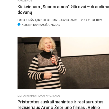
NAUJIENOS
Kiekvienam „Scanoramos“ žiūrovui – draudim
dovanų
EUROPOS ŠALIŲ KINO FORUMAS „SCANORAMA“
2015-11-03, 18:24
ĮRAŠE
KOMENTAVIMAS IŠJUNGTAS
KIEKVIENAM
„SCANORAMOS“
ŽIŪROVUI
–
DRAUDIMAS
DOVANŲ
LIETUVIŲ KINO FILMAI
,
NAUJIENOS
Pristatytas suskaitmenintas ir restauruotas
režisieriaus Arūno Žebriūno filmas „Velnio