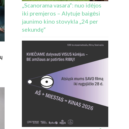
„Scanorama vasara“: nuo idėjos
iki premjeros – Alytuje baigėsi
jaunimo kino stovykla „24 per
sekundę“
jų
AI
US“
O
IJŲ
IPSĘ