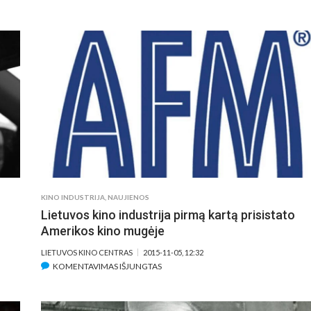
VIENAS
ŠIURPIAUSIŲ
SIAUBO
FILMŲ
AMAZONĖS
MIŠKŲ
INDĖNAMS
KĖLĖ
JUOKĄ
KINO INDUSTRIJA
,
NAUJIENOS
Lietuvos kino industrija pirmą kartą prisistato
Amerikos kino mugėje
LIETUVOS KINO CENTRAS
2015-11-05, 12:32
ĮRAŠE
KOMENTAVIMAS IŠJUNGTAS
LIETUVOS
KINO
INDUSTRIJA