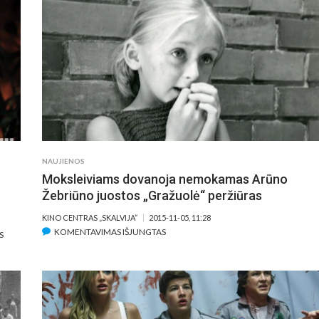
PIRMĄ
KARTĄ
PRISISTATO
AMERIKOS
KINO
MUGĖJE
NAUJIENOS
Moksleiviams dovanoja nemokamas Arūno
Žebriūno juostos „Gražuolė“ peržiūras
KINO CENTRAS „SKALVIJA“
2015-11-05, 11:28
ĮRAŠE
KOMENTAVIMAS IŠJUNGTAS
ĮRAŠE
S
MOKSLEIVIAMS
POKALBIS
DOVANOJA
SU
NEMOKAMAS
MONIKA
ARŪNO
GIMBUTAITE:
ŽEBRIŪNO
„PROGRAMA