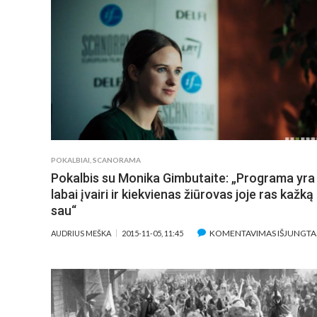
GILINSIS
Į
TEATRO
ŽMONIŲ
PORTRETUS
POKALBIAI
,
SCANORAMA
Pokalbis su Monika Gimbutaite: „Programa yra
labai įvairi ir kiekvienas žiūrovas joje ras kažką
sau“
KOMENTAVIMAS IŠJUNGTA
AUDRIUS MEŠKA
2015-11-05, 11:45