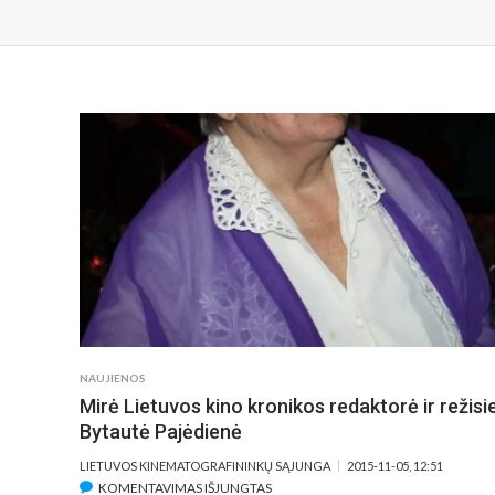
NAUJIENOS
Mirė Lietuvos kino kronikos redaktorė ir režisi
Bytautė Pajėdienė
LIETUVOS KINEMATOGRAFININKŲ SĄJUNGA
2015-11-05, 12:51
ĮRAŠE
KOMENTAVIMAS IŠJUNGTAS