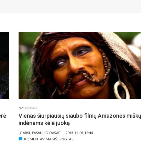
NAUJIENOS
erė
Vienas šiurpiausių siaubo filmų Amazonės mišk
indėnams kėlė juoką
„GARSŲ PASAULIO ĮRAŠAI“
2015-11-05, 12:44
ĮRAŠE
KOMENTAVIMAS IŠJUNGTAS