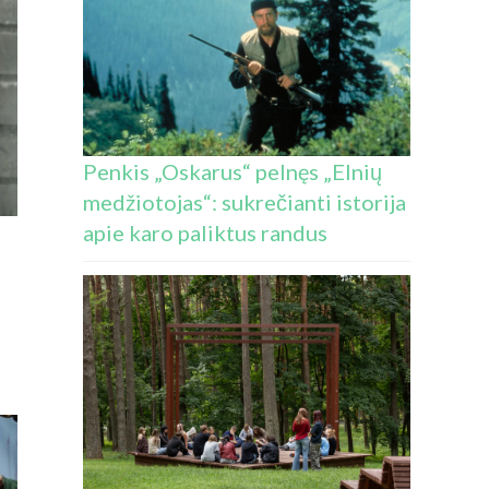
Penkis „Oskarus“ pelnęs „Elnių
medžiotojas“: sukrečianti istorija
apie karo paliktus randus