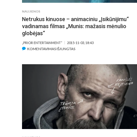
NAUJIENOS
Netrukus kinuose – animaciniu „Įsikūnijimu“
vadinamas filmas „Munis: mažasis mėnulio
globėjas“
„PRIOR ENTERTAINMENT“
2015-11-03, 18:43
ĮRAŠE
KOMENTAVIMAS IŠJUNGTAS
NETRUKUS
KINUOSE
–
ANIMACINIU
„ĮSIKŪNIJIMU“
VADINAMAS
FILMAS
„MUNIS:
MAŽASIS
MĖNULIO
GLOBĖJAS“