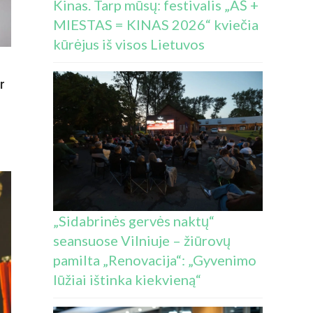
Kinas. Tarp mūsų: festivalis „AŠ +
LGA)
MIESTAS = KINAS 2026“ kviečia
kūrėjus iš visos Lietuvos
r
S
„Sidabrinės gervės naktų“
seansuose Vilniuje – žiūrovų
pamilta „Renovacija“: „Gyvenimo
S
lūžiai ištinka kiekvieną“