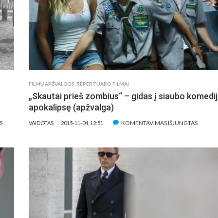
JUOSTOS
YRA
„GRAŽUOLĖ“
LABAI
PERŽIŪRAS
ĮVAIRI
IR
KIEKVIENAS
ŽIŪROVAS
JOJE
RAS
FILMŲ APŽVALGOS
,
REPERTUARO FILMAI
KAŽKĄ
„Skautai prieš zombius“ – gidas į siaubo komedi
SAU“
apokalipsę (apžvalga)
ĮRAŠE
ĮRAŠE
S
KOMENTAVIMAS IŠJUNGTAS
VAIDOTAS
2015-11-04, 12:51
PROPAGANDA
„SKAUT
KINE:
PRIEŠ
PIRMIEJI
ZOMBI
BANDYMAI,
–
D.
GIDAS
W.
Į
GRIFFITHAS
SIAUB
IR
KOMED
I
APOKAL