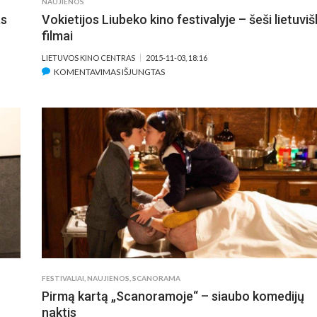
NAUJIENOS
as
Vokietijos Liubeko kino festivalyje – šeši lietuviš
filmai
LIETUVOS KINO CENTRAS
2015-11-03, 18:16
ĮRAŠE
KOMENTAVIMAS IŠJUNGTAS
VOKIETIJOS
LIUBEKO
KINO
FESTIVALYJE
–
ŠEŠI
LIETUVIŠKI
FILMAI
FESTIVALIAI
,
NAUJIENOS
,
SCANORAMA
Pirmą kartą „Scanoramoje“ – siaubo komedijų
naktis