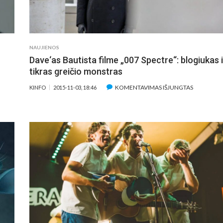
PASAULINIS
(APŽVA
KARAS
NAUJIENOS
Dave‘as Bautista filme „007 Spectre“: blogiukas i
tikras greičio monstras
ĮRAŠE
KOMENTAVIMAS IŠJUNGTAS
KINFO
2015-11-03, 18:46
DAVE‘AS
BAUTISTA
FILME
„007
SPECTRE“:
BLOGIUKA
IR
TIKRAS
GREIČIO
MONSTRA