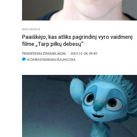
NAUJIENOS
Paaiškėjo, kas atliks pagrindinį vyro vaidmenį
filme „Tarp pilkų debesų“
PRANEŠIMAS ŽINIASKLAIDAI
2015-11-04, 09:49
ĮRAŠE
KOMENTAVIMAS IŠJUNGTAS
PAAIŠKĖJO,
KAS
ATLIKS
PAGRINDINĮ
VYRO
VAIDMENĮ
FILME
„TARP
PILKŲ
DEBESŲ“