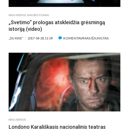
MENUS
TOBULINU
TARNAU
NAUJIENOS
,
SIAUBO FILMAI
KARIUOM
„Svetimo“ prologas atskleidžia grėsmingą
istoriją (video)
ĮRAŠE
KOMENTAVIMAS IŠJUNGTAS
„DU KINE“
2017-04-28, 11:09
„SVETIMO“
PROLOGAS
ATSKLEIDŽIA
GRĖSMINGĄ
ISTORIJĄ
(VIDEO)
NAUJIENOS
Londono Karališkasis nacionalinis teatras