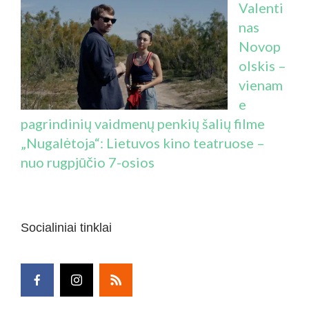
Valenti
nas
Novop
olskis –
vienam
e
pagrindinių vaidmenų penkių šalių filme
„Nugalėtoja“: Lietuvos kino teatruose –
nuo rugpjūčio 7-osios
Socialiniai tinklai