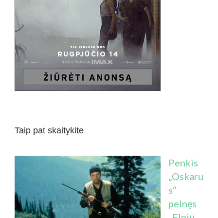
Taip pat skaitykite
Penkis
„Oskaru
s“
pelnęs
„Elnių