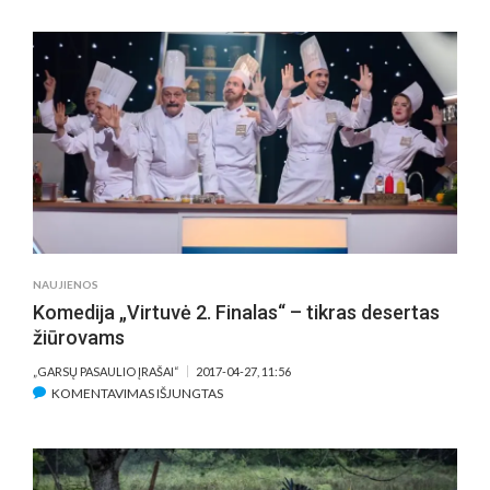
KĖDŽIŲ“
PRODIUSERIS:
„INTERNETE
FILMAS
PASIUTUSIAI
GAUDOMAS,
BET
JO
PIRATINIS
PLATINIMAS
–
NUSIKALTIMAS“
NAUJIENOS
Komedija „Virtuvė 2. Finalas“ – tikras desertas
žiūrovams
„GARSŲ PASAULIO ĮRAŠAI“
2017-04-27, 11:56
ĮRAŠE
KOMENTAVIMAS IŠJUNGTAS
KOMEDIJA
„VIRTUVĖ
2.
FINALAS“