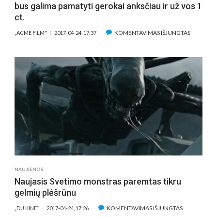
bus galima pamatyti gerokai anksčiau ir už vos 1
ct.
ĮRAŠE
KOMENTAVIMAS IŠJUNGTAS
„ACME FILM"
2017-04-24, 17:37
NAUJAUS
G.
RITCHIE
PREMJER
VILNIUJE
IR
KAUNE
BUS
GALIMA
PAMATYTI
GEROKAI
ANKSČIA
IR
NAUJIENOS
UŽ
Naujasis Svetimo monstras paremtas tikru
VOS
gelmių plėšrūnu
1
CT.
ĮRAŠE
KOMENTAVIMAS IŠJUNGTAS
„DU KINE“
2017-04-24, 17:26