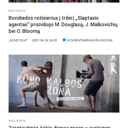
NAUJIENOS
Bondiados režisierius į trilerį „Slaptasis
agentas“ prisiviliojo M. Douglasą, J. Malkovichių
bei O. Bloomą
ĮRAŠE
KOMENTAVIMAS IŠJUNGTAS
„ACME FILM"
2017-04-26, 14:02
BONDIAD
REŽISIERI
Į
TRILERĮ
„SLAPTASI
AGENTAS
PRISIVILI
M.
DOUGLAS
J.
MALKOVI
BEI
O.
NAUJIENOS
BLOOMĄ
Tarptautinės šokio dienos proga – susijungs