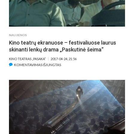
KURSUS
NAUJIENOS
Kino teatrų ekranuose – festivaliuose laurus
skinanti lenkų drama „Paskutinė šeima“
KINO TEATRAS „PASAKA“
2017-04-24, 21:56
ĮRAŠE
KOMENTAVIMAS IŠJUNGTAS
KINO
TEATRŲ
EKRANUOSE
–
FESTIVALIUOSE
LAURUS
SKINANTI
LENKŲ
DRAMA
„PASKUTINĖ
ŠEIMA“