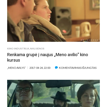
RŪŠIMS
PER
ANKŠTAS
KINO INDUSTRIJA
,
NAUJIENOS
Renkama grupė į naujus „Meno avilio“ kino
kursus
ĮRAŠE
KOMENTAVIMAS IŠJUNGTAS
„MENO AVILYS“
2017-04-24, 22:00
RENKA
GRUPĖ
Į
NAUJU
„MENO
AVILIO“
KINO