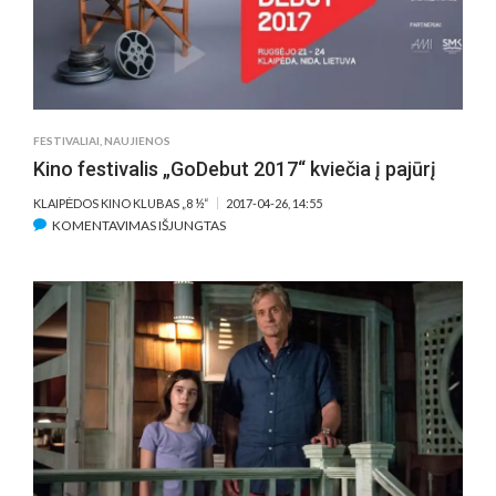
FESTIVALIAI
,
NAUJIENOS
Kino festivalis „GoDebut 2017“ kviečia į pajūrį
KLAIPĖDOS KINO KLUBAS „8 ½“
2017-04-26, 14:55
ĮRAŠE
KOMENTAVIMAS IŠJUNGTAS
KINO
FESTIVALIS
„GODEBUT
2017“
KVIEČIA
Į
PAJŪRĮ