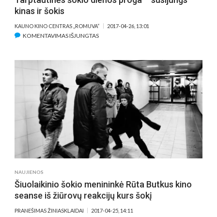
kinas ir šokis
KAUNO KINO CENTRAS „ROMUVA“
2017-04-26, 13:01
ĮRAŠE
KOMENTAVIMAS IŠJUNGTAS
TARPTAUTINĖS
ŠOKIO
DIENOS
PROGA
–
SUSIJUNGS
KINAS
IR
ŠOKIS
NAUJIENOS
Šiuolaikinio šokio menininkė Rūta Butkus kino
seanse iš žiūrovų reakcijų kurs šokį
PRANEŠIMAS ŽINIASKLAIDAI
2017-04-25, 14:11