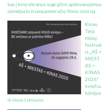
kas į kino ekranus sugrąžins apdovanojimus
laimėjusio trumpametražio filmo istoriją
Kinas.
Tarp
mūsų:
festival
is „AŠ +
MIEST
AS =
KINAS
2026“
kviečia
kūrėjus
iš visos Lietuvos