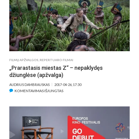
–
TIKRAS
DESERTAS
ŽIŪROVAMS
FILMŲ APŽVALGOS
,
REPERTUARO FILMAI
„Prarastasis miestas Z“ – nepaklydęs
džiunglėse (apžvalga)
AUDRIUS DAMBRAUSKAS
2017-04-26, 17:30
ĮRAŠE
KOMENTAVIMAS IŠJUNGTAS
„PRARASTASIS
MIESTAS
Z“
–
NEPAKLYDĘS
DŽIUNGLĖSE
(APŽVALGA)