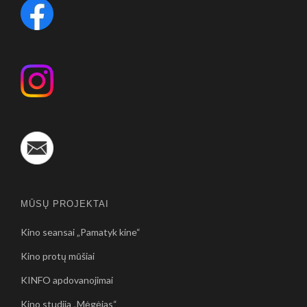
MŪSŲ PROJEKTAI
Kino seansai „Pamatyk kine“
Kino protų mūšiai
KINFO apdovanojimai
Kino studija „Mėgėjas“