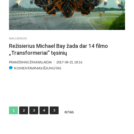
CINEMAS
VINGIS
NAUJIENOS
Režisierius Michael Bay žada dar 14 filmo
„Transformeriai“ tęsinių
PRANEŠIMAS ŽINIASKLAIDAI
2017-04-21, 18:16
ĮRAŠE
KOMENTAVIMAS IŠJUNGTAS
REŽISIERIUS
MICHAEL
BAY
ŽADA
DAR
14
Įrašų
1
2
3
4
5
FILMO
KITAS
puslapiavimas
„TRANSFORMERIAI“
TĘSINIŲ