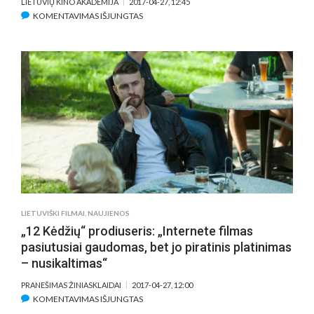
LIETUVIŲ KINO AKADEMIJA
2017-04-27, 12:45
ĮRAŠE
KOMENTAVIMAS IŠJUNGTAS
GRAŽINA
ARLICKAITĖ:
„MŪSŲ
GERVĖS
STATULĖLĖ
YRA
VIENAS
GRAŽIAUSIŲ
KINO
APDOVANOJIMŲ
EUROPOJE“
LIETUVIŠKI FILMAI
,
NAUJIENOS
„12 Kėdžių“ prodiuseris: „Internete filmas
pasiutusiai gaudomas, bet jo piratinis platinimas
– nusikaltimas“
PRANEŠIMAS ŽINIASKLAIDAI
2017-04-27, 12:00
ĮRAŠE
KOMENTAVIMAS IŠJUNGTAS
„12