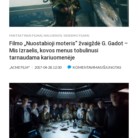
FANTASTINIAI FILMAI
,
NAUJIENOS
,
VEIKSMO FILMAI
Filmo „Nuostabioji moteris“ žvaigždė G. Gadot –
Mis Izraelis, kovos menus tobulinusi
tarnaudama kariuomenėje
ĮRAŠE
KOMENTAVIMAS IŠJUNGTAS
„ACME FILM"
2017-04-28, 12:00
FILMO
„NUOSTAB
MOTERIS“
ŽVAIGŽD
G.
GADOT
–
MIS
IZRAELIS,
KOVOS