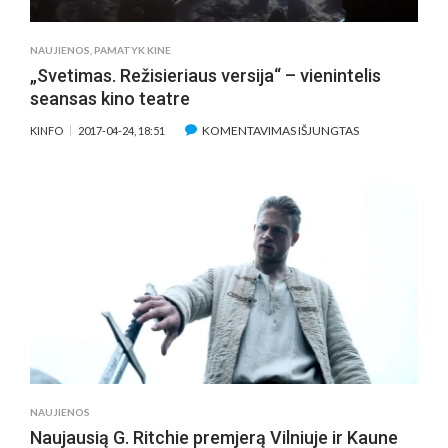
NAUJIENOS
,
PAMATYK KINE
„Svetimas. Režisieriaus versija“ – vienintelis
seansas kino teatre
ĮRAŠE
KOMENTAVIMAS IŠJUNGTAS
KINFO
2017-04-24, 18:51
„SVETIMAS.
REŽISIERIAUS
VERSIJA“
–
VIENINTELIS
SEANSAS
KINO
TEATRE
NAUJIENOS
Naujausią G. Ritchie premjerą Vilniuje ir Kaune