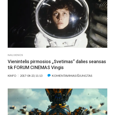
VAKARUI.
„TURKISH
DELIGHT“
IR
„VANISHING“
NAUJIENOS
Vienintelis pirmosios „Svetimas“ dalies seansas
tik FORUM CINEMAS Vingis
ĮRAŠE
KOMENTAVIMAS IŠJUNGTAS
KINFO
2017-04-23, 11:13
VIENINTELIS
PIRMOSIOS
„SVETIMAS“
DALIES
SEANSAS
TIK
FORUM