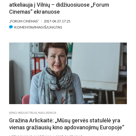
atkeliauja į Vilnių – didžiuosiuose „Forum
Cinemas“ ekranuose
„FORUM CINEMAS“
2017-04-27, 17:25
ĮRAŠE
KOMENTAVIMAS IŠJUNGTAS
LONDONO
KARALIŠKASIS
NACIONALINIS
TEATRAS
ATKELIAUJA
Į
VILNIŲ
–
DIDŽIUOSIUOSE
„FORUM
CINEMAS“
EKRANUOSE
KINO INDUSTRIJA
,
NAUJIENOS
Gražina Arlickaitė: „Mūsų gervės statulėlė yra
vienas gražiausių kino apdovanojimų Europoje“