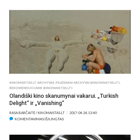
NAUJASIS
SVETIMO
MONSTRAS
PAREMTAS
TIKRU
GELMIŲ
PLĖŠRŪNU
KINOMAISTAS.LT ARCHYVAS
,
PELĖSINIAI ARCHYVAI (KINOMAISTAS.LT)
,
REKOMENDUOJAME (KINOMAISTAS.LT)
Olandiški kino skanumynai vakarui. „Turkish
Delight“ ir „Vanishing“
RASA BARČAITĖ / KINOMAISTAS.LT
2017-04-24, 13:40
ĮRAŠE
KOMENTAVIMAS IŠJUNGTAS
OLANDIŠKI
KINO
SKANUMYNAI