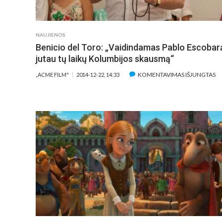
A
P
SI
NAUJIENOS
O
Benicio del Toro: „Vaidindamas Pablo Escobar
jutau tų laikų Kolumbijos skausmą“
ĮR
KOMENTAVIMAS IŠJUNGTAS
„ACME FILM"
2014-12-22, 14:33
BE
DE
T
„V
P
E
J
T
LA
K
S