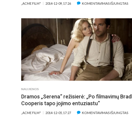
ĮR
KOMENTAVIMAS IŠJUNGTAS
„ACME FILM"
2014-12-09, 17:26
PE
ŽV
A
H
Š
AL
PE
J
D
ŠE
NA
ZE
IR
NAUJIENOS
D
Dramos „Serena“ režisierė: „Po filmavimų Brad
J
K
Cooperis tapo jojimo entuziastu“
K
ĮR
KOMENTAVIMAS IŠJUNGTAS
„ACME FILM"
2014-12-05, 17:27
D
„S
RE