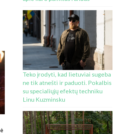
SIERIUS
APNAVO
E
RODŽIUSI
ME
KOBARAS:
VINAS
US“
Teko įrodyti, kad lietuviai sugeba
NIJOS
IGŽDUTĖ
ne tik atnešti ir paduoti. Pokalbis
UDIA
su specialiųjų efektų techniku
SAC
Linu Kuzminsku
INS
ERGTI
IVUDĄ
nė