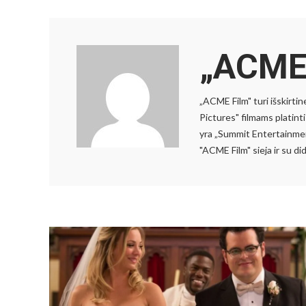
„ACME 
„ACME Film" turi išskirtin
Pictures" filmams platinti
yra „Summit Entertainment
"ACME Film" sieja ir su d