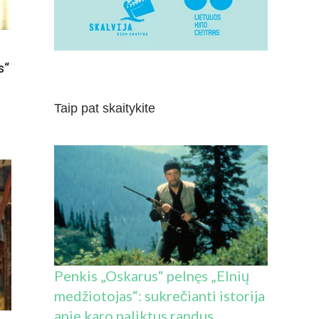
LIOJA
IVUDINĖS
RVEL“
IKSŲ
s“
ANIZACIJOS
Taip pat skaitykite
E
NCESĘ
LĘ
MACINIAME
ME
KSO
AS“
ĖPĖ
BORA
ILAITĖ,
Penkis „Oskarus“ pelnęs „Elnių
ŪDINGĄ
medžiotojas“: sukrečianti istorija
ALO
apie karo paliktus randus
NĄ