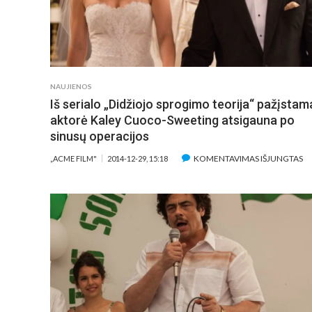
NAUJIENOS
Iš serialo „Didžiojo sprogimo teorija“ pažįstam
aktorė Kaley Cuoco-Sweeting atsigauna po
sinusų operacijos
ĮR
KOMENTAVIMAS IŠJUNGTAS
„ACME FILM"
2014-12-29, 15:18
IŠ
SE
„D
S
TE
PA
A
K
C
S