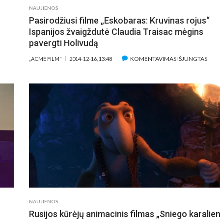
NAUJIENOS
REŽI
Pasirodžiusi filme „Eskobaras: Kruvinas rojus“
SUS
Ispanijos žvaigždutė Claudia Traisac mėgins
pavergti Holivudą
AŠE
ĮRAŠ
KOMENTAVIMAS IŠJUNGTAS
„ACME FILM"
2014-12-16, 13:48
ELIONĖ
PASI
FIL
NIMACINIO
„ES
ILMO
KRU
NIEGO
ROJ
ARALIENĖ
ISPA
ŽVA
ŪRĖJŲ
CLA
UDIJĄ:
TRAI
IP
MĖG
IMĖ
PAV
SAKIŠKAS
HOL
OLIŲ
NAUJIENOS
SAULIS?
Rusijos kūrėjų animacinis filmas „Sniego karalie