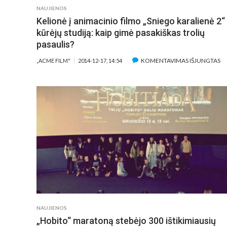
NAUJIENOS
Kelionė į animacinio filmo „Sniego karalienė 2“
kūrėjų studiją: kaip gimė pasakiškas trolių
pasaulis?
ĮR
KOMENTAVIMAS IŠJUNGTAS
„ACME FILM"
2014-12-17, 14:54
K
Į
A
F
„S
K
2“
K
ST
KA
G
PA
TR
NAUJIENOS
PA
„Hobito“ maratoną stebėjo 300 ištikimiausių