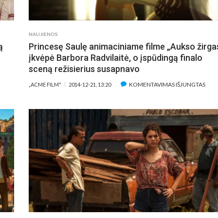
TSIGAUNA
NEVI
O
HOL
NUSŲ
„MA
NAUJIENOS
PERACIJOS
KOM
ą
Princesę Saulę animaciniame filme „Aukso žirga
EKR
įkvėpė Barbora Radvilaitė, o įspūdingą finalo
sceną režisierius susapnavo
AŠE
NICIO
ĮRAŠ
KOMENTAVIMAS IŠJUNGTAS
„ACME FILM"
2014-12-21, 13:20
L
PRI
ORO:
SAU
AIDINDAMAS
ANI
ABLO
FIL
SCOBARĄ
„AU
UTAU
ŽIRG
Ų
ĮKV
IKŲ
BAR
OLUMBIJOS
RADV
KAUSMĄ“
O
ĮSP
FIN
SCE