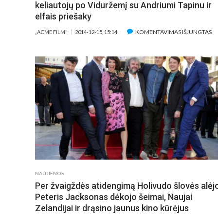
keliautojų po Viduržemį su Andriumi Tapinu ir
elfais priešaky
ĮR
KOMENTAVIMAS IŠJUNGTAS
„ACME FILM"
2014-12-15, 15:14
„H
M
S
30
IŠ
K
P
VI
S
A
TA
IR
EL
NAUJIENOS
PR
Per žvaigždės atidengimą Holivudo šlovės alėj
Peteris Jacksonas dėkojo šeimai, Naujai
Zelandijai ir drąsino jaunus kino kūrėjus