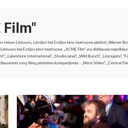
Film"
es teises Lietuvos, Latvijos bei Estijos kino teatruose platinti „Warner Bro
 Lietuvos bei Estijos kino teatruose. „ACME Film" yra didžiausia nepriklau
", „Lakeshore International", „Studiocanal", „Wild Bunch", „Lionsgate", "Fo
idžiausiomis rusų filmų platinimo kompanijomis - „West Video", „Central P