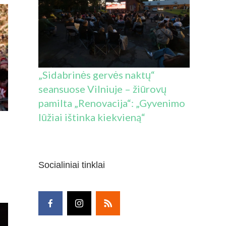
MA“
IKIS
ULAUKTI
UVIŲ,
„Sidabrinės gervės naktų“
ROLIU
seansuose Vilniuje – žiūrovų
pamilta „Renovacija“: „Gyvenimo
GUS
lūžiai ištinka kiekvieną“
O
KŠTUSIS
HAS
AS
Socialiniai tinklai
E
ITAS:
KIŲ
IJŲ