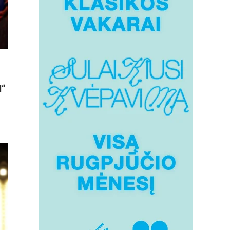
l“
E
RIS
KSONAS
BITO“
S
MUS
JĄJĄ
NDIJĄ,