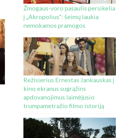
E
Žmogaus-voro pasaulis persikelia
MACINIAME
į „Akropolius“: šeimų laukia
ME
KSO
nemokamos pramogos
AS“
MĖS
LĖS
ADUOTOJĄ
YVAI
Režisierius Ernestas Jankauskas į
ŲJŲ
kino ekranus sugrąžins
UVIŲ
IŲ
apdovanojimus laimėjusio
PTI
trumpametražio filmo istoriją
OJAUS
AI
E
EDIJOJE
BROLIŲ