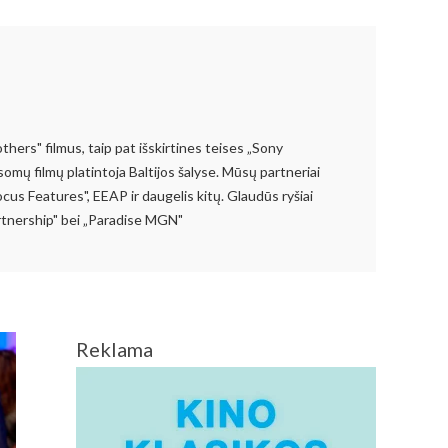
thers" filmus, taip pat išskirtines teises „Sony
somų filmų platintoja Baltijos šalyse. Mūsų partneriai
cus Features", EEAP ir daugelis kitų. Glaudūs ryšiai
artnership" bei „Paradise MGN"
Reklama