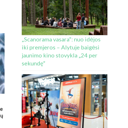
“
E
JOS
ĖJŲ
MACINIS
MAS
„Scanorama vasara“: nuo idėjos
IEGO
iki premjeros – Alytuje baigėsi
ALIENĖ
jaunimo kino stovykla „24 per
TENDUOJA
sekundę“
VARŽYTI
KSINIO
BLIO“
ie
ių