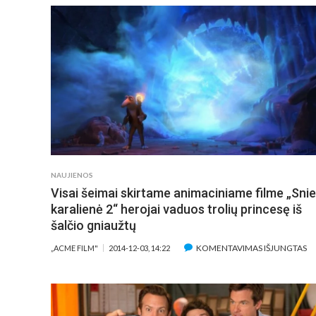
„
F
B
C
T
J
EN
NAUJIENOS
Visai šeimai skirtame animaciniame filme „Sni
karalienė 2“ herojai vaduos trolių princesę iš
šalčio gniaužtų
ĮR
KOMENTAVIMAS IŠJUNGTAS
„ACME FILM"
2014-12-03, 14:22
VI
ŠE
SK
A