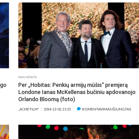
PO
NUO
ILMAVIMŲ
JAUN
RADLEY
GALI
OOPERIS
NES
APO
VEST
OJIMO
NES
TUZIASTU“
JO
PAB
UŽ
PINI
TAP
NAUJIENOS
ŠMAI
ego
Per „Hobitas: Penkių armijų mūšis“ premjerą
JOS
GAD
Londone Ianas McKellenas bučiniu apdovanojo
Orlando Bloomą (foto)
AŠE
ĮRAŠ
KOMENTAVIMAS IŠJUNGTAS
„ACME FILM"
2014-12-02, 15:25
SAI
PER
IMAI
„HOB
IRTAME
PEN
NIMACINIAME
ARM