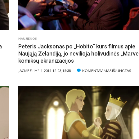
NAUJIENOS
a
Peteris Jacksonas po „Hobito“ kurs filmus apie
Naująją Zelandiją, jo nevilioja holivudinės „Marve
komiksų ekranizacijos
AŠE
ĮRAŠ
KOMENTAVIMAS IŠJUNGTAS
„ACME FILM"
2014-12-23, 15:38
PETE
RIALO
JAC
IDŽIOJO
PO
PROGIMO
„HO
ORIJA“
KUR
ŽĮSTAMA
FIL
KTORĖ
APIE
ALEY
NAU
UOCO-
ZELA
WEETING
JO