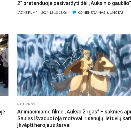
2“ pretenduoja pasivaržyti dėl „Auksinio gaublio
ĮRAŠ
KOMENTAVIMAS IŠJUNGTAS
„ACME FILM"
2014-12-10, 13:06
RUSI
AŠE
KŪR
OBITO“
ANI
ARATONĄ
FIL
TEBĖJO
„SN
0
KAR
TIKIMIAUSIŲ
2“
ELIAUTOJŲ
PRE
O
PASI
DURŽEMĮ
DĖL
U
„AU
NDRIUMI
GAU
PINU
FAIS
NAUJIENOS
IEŠAKY
oje
Animaciniame filme „Aukso žirgas“ – sakmės ap
Saulės išvaduotoją motyvai ir senųjų lietuvių kar
įkvėpti herojaus šarvai