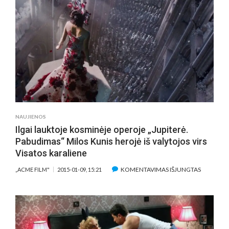
KINO
ŽVAIGŽDE
IŠRINKTA
AISTĖ
DIRŽIŪTĖ:
„ESU
LIETUVOS
BE
TANKŲ
VAIKAS,
TAD
NAUJIENOS
SAUSIO
Ilgai lauktoje kosminėje operoje „Jupiterė.
13-
Pabudimas“ Milos Kunis herojė iš valytojos virs
OJI
Visatos karaliene
MAN
–
ĮRAŠE
KOMENTAVIMAS IŠJUNGTAS
„ACME FILM"
2015-01-09, 15:21
DĖKINGU
ILGAI
IR
LAUKTOJ
PAGARBA
KOSMINĖ
OPEROJE
„JUPITERĖ