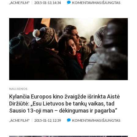
ĮRAŠE
KOMENTAVIMAS IŠJUNGTAS
„ACME FILM"
2015-01-13, 14:34
JOHNNY
DEPPAS
NUO
MOTERŲ
VILIOKO
PONO
MORTDEC
NEATSILI
IR
REALIAM
GYVENIM
–
SUŽADĖT
NAUJIENOS
VIEŠAI
Kylančia Europos kino žvaigžde išrinkta Aistė
APDOVA
Diržiūtė: „Esu Lietuvos be tankų vaikas, tad
KARŠTU
Sausio 13-oji man – dėkingumas ir pagarba“
BUČINIU
ĮRAŠE
KOMENTAVIMAS IŠJUNGTAS
„ACME FILM"
2015-01-12, 12:39
KYLANČI
EUROPOS