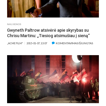
TROŠKIM
PABUSTI
SU
IDEALIA
MOTERIM
NAUJIENOS
IR
Gwyneth Paltrow atsivėrė apie skyrybas su
TOBULU
Chrisu Martinu: „Tiesiog atsimušiau į sieną“
VYRU
ĮRAŠE
KOMENTAVIMAS IŠJUNGTAS
„ACME FILM"
2015-01-07, 13:07
GWYNET
PALTROW
ATSIVĖRĖ
APIE
SKYRYBA
SU
CHRISU
MARTINU
„TIESIOG
ATSIMUŠI
Į
SIENĄ“