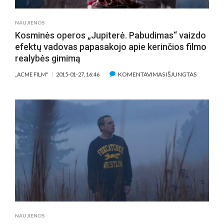
MĖGINS
IŠNEŠTI
NAUJIENOS
SVEIKĄ
Kosminės operos „Jupiterė. Pabudimas“ vaizdo
KAILĮ
efektų vadovas papasakojo apie kerinčios filmo
realybės gimimą
ĮRAŠE
KOMENTAVIMAS IŠJUNGTAS
„ACME FILM"
2015-01-27, 16:46
KOSMINĖ
OPEROS
„JUPITERĖ
PABUDIM
VAIZDO
EFEKTŲ
VADOVAS
PAPASAK
APIE
KERINČIO
FILMO
REALYBĖS
GIMIMĄ
NAUJIENOS