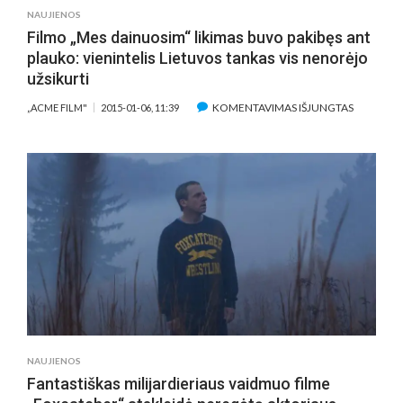
NAUJIENOS
Filmo „Mes dainuosim“ likimas buvo pakibęs ant
plauko: vienintelis Lietuvos tankas vis nenorėjo
užsikurti
ĮRAŠE
KOMENTAVIMAS IŠJUNGTAS
„ACME FILM"
2015-01-06, 11:39
FILMO
„MES
DAINUOS
LIKIMAS
BUVO
PAKIBĘS
ANT
PLAUKO:
VIENINTEL
LIETUVOS
TANKAS
VIS
NENORĖ
NAUJIENOS
UŽSIKURT
Fantastiškas milijardieriaus vaidmuo filme