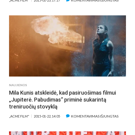
KOMENTAVIMAS IŠJUNGTAS
„ACME FILM"
2015-01-23, 17:17
MUZIKIN
KOMEDIJ
VISAI
ŠEIMAI
„ANNIE“
ŽVAIGŽD
–
11-
METĖ
HOLIVUD
PAŽIBA
QUVENZ
WALLIS
NAUJIENOS
Mila Kunis atskleidė, kad pasiruošimas filmui
„Jupiterė. Pabudimas“ priminė sukarintą
treniruočių stovyklą
ĮRAŠE
KOMENTAVIMAS IŠJUNGTAS
„ACME FILM"
2015-01-22, 14:05
MILA
KUNIS
ATSKLEID