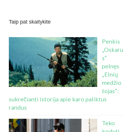
Taip pat skaitykite
Penkis
„Oskaru
s“
pelnęs
„Elnių
medžio
tojas“:
sukrečianti istorija apie karo paliktus
randus
Teko
įrodyti,