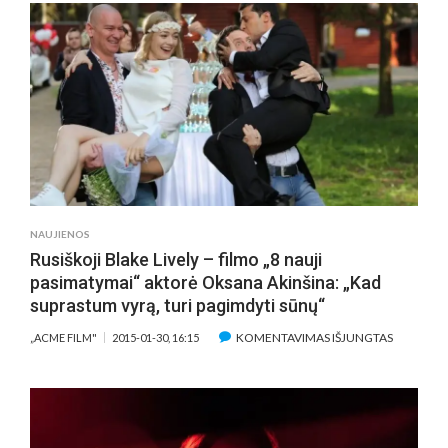
NAUJIENOS
Rusiškoji Blake Lively – filmo „8 nauji
pasimatymai“ aktorė Oksana Akinšina: „Kad
suprastum vyrą, turi pagimdyti sūnų“
ĮRAŠE
KOMENTAVIMAS IŠJUNGTAS
„ACME FILM"
2015-01-30, 16:15
RUSIŠKOJ
BLAKE
LIVELY
–
FILMO