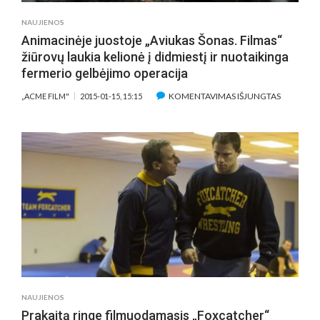
NAUJIENOS
Animacinėje juostoje „Aviukas Šonas. Filmas“
žiūrovų laukia kelionė į didmiestį ir nuotaikinga
fermerio gelbėjimo operacija
ĮRAŠE
KOMENTAVIMAS IŠJUNGTAS
„ACME FILM"
2015-01-15, 15:15
ANIMACI
JUOSTOJ
„AVIUKAS
ŠONAS.
FILMAS“
ŽIŪROVŲ
LAUKIA
KELIONĖ
Į
DIDMIESTĮ
IR
NUOTAIK
FERMERI
NAUJIENOS
GELBĖJI
Prakaitą ringe filmuodamasis „Foxcatcher“