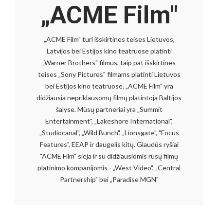
„ACME Film"
„ACME Film" turi išskirtines teises Lietuvos,
Latvijos bei Estijos kino teatruose platinti
„Warner Brothers" filmus, taip pat išskirtines
teises „Sony Pictures" filmams platinti Lietuvos
bei Estijos kino teatruose. „ACME Film" yra
didžiausia nepriklausomų filmų platintoja Baltijos
šalyse. Mūsų partneriai yra „Summit
Entertainment", „Lakeshore International",
„Studiocanal", „Wild Bunch", „Lionsgate", "Focus
Features", EEAP ir daugelis kitų. Glaudūs ryšiai
"ACME Film" sieja ir su didžiausiomis rusų filmų
platinimo kompanijomis - „West Video", „Central
Partnership" bei „Paradise MGN"