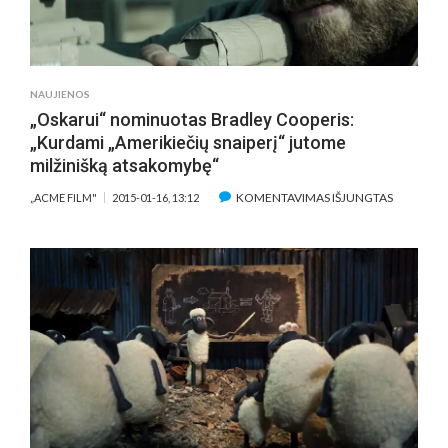
EASTWO
ASMENIN
REKORDU
NAUJIENOS
„Oskarui“ nominuotas Bradley Cooperis:
„Kurdami „Amerikiečių snaiperį“ jutome
milžinišką atsakomybę“
ĮRAŠE
KOMENTAVIMAS IŠJUNGTAS
„ACME FILM"
2015-01-16, 13:12
„OSKARUI
NOMINUO
BRADLEY
COOPERIS
„KURDAM
„AMERIKI
SNAIPERĮ“
JUTOME
MILŽINIŠ
ATSAKOM