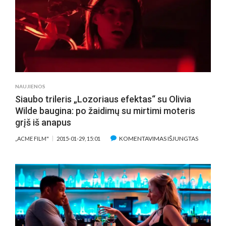
„8
NAUJI
PASIMATY
AKTORĖ
OKSANA
AKINŠINA
„KAD
SUPRAST
NAUJIENOS
VYRĄ,
Siaubo trileris „Lozoriaus efektas“ su Olivia
TURI
Wilde baugina: po žaidimų su mirtimi moteris
PAGIMDYT
grįš iš anapus
SŪNŲ“
ĮRAŠE
KOMENTAVIMAS IŠJUNGTAS
„ACME FILM"
2015-01-29, 15:01
SIAUBO
TRILERIS
„LOZORI
EFEKTAS“
SU
OLIVIA
WILDE
BAUGINA