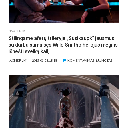
PO
ŽAIDIMŲ
SU
MIRTIMI
MOTERIS
NAUJIENOS
GRĮŠ
Stilingame aferų trileryje „Susikaupk“ jausmus
IŠ
su darbu sumaišęs Willo Smitho herojus mėgins
ANAPUS
išnešti sveiką kailį
ĮRAŠE
KOMENTAVIMAS IŠJUNGTAS
„ACME FILM"
2015-01-28, 18:18
STILINGA
AFERŲ
TRILERYJE
„SUSIKAU
JAUSMUS
SU
DARBU
SUMAIŠĘS
WILLO
SMITHO
HEROJUS