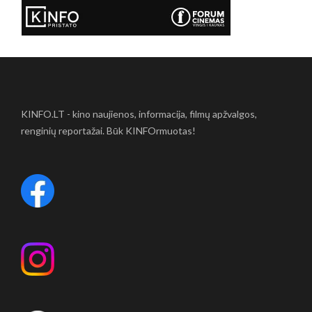
KINFO.LT - kino naujienos, informacija, filmų apžvalgos,
renginių reportažai. Būk KINFOrmuotas!