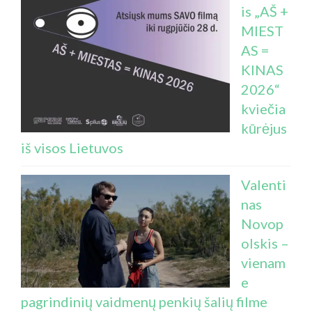
is „AŠ +
MIEST
AS =
KINAS
2026“
kviečia
kūrėjus
iš visos Lietuvos
Valenti
nas
Novop
olskis –
vienam
e
pagrindinių vaidmenų penkių šalių filme