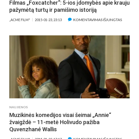
Filmas „Foxcatcher“: 5-ios įdomybės apie krauju
pažymėtą turtų ir pamišimo istoriją
ĮRAŠE
KOMENTAVIMAS IŠJUNGTAS
„ACME FILM"
2015-01-23, 23:13
FILMAS
„FOXCATC
5-
IOS
ĮDOMYBĖ
APIE
KRAUJU
PAŽYMĖT
TURTŲ
IR
PAMIŠIM
ISTORIJĄ
NAUJIENOS
Muzikinės komedijos visai šeimai „Annie“
žvaigždė – 11-metė Holivudo pažiba
Quvenzhané Wallis
ĮRAŠE