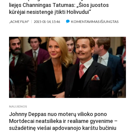
OPERACIJ
liejęs Channingas Tatumas: „Šios juostos
kūrėjai nesistengė įtikti Holivudui“
ĮRAŠE
KOMENTAVIMAS IŠJUNGTAS
„ACME FILM"
2015-01-14, 15:46
PRAKAITĄ
RINGE
FILMUOD
„FOXCAT
LIEJĘS
CHANNIN
TATUMAS
„ŠIOS
JUOSTOS
KŪRĖJAI
NESISTE
ĮTIKTI
HOLIVUDU
NAUJIENOS
Johnny Deppas nuo moterų vilioko pono
Mortdecai neatsilieka ir realiame gyvenime –
sužadėtinę viešai apdovanojo karštu bučiniu