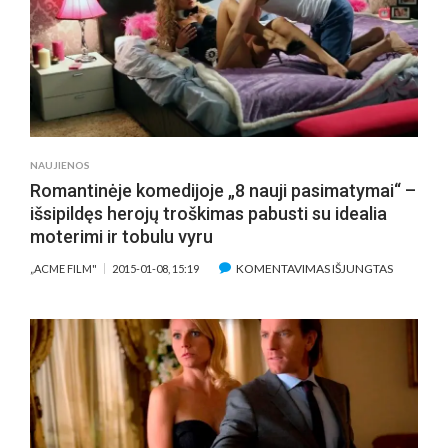
PABUDIM
MILOS
KUNIS
HEROJĖ
IŠ
VALYTOJ
VIRS
VISATOS
NAUJIENOS
KARALIEN
Romantinėje komedijoje „8 nauji pasimatymai“ –
išsipildęs herojų troškimas pabusti su idealia
moterimi ir tobulu vyru
ĮRAŠE
KOMENTAVIMAS IŠJUNGTAS
„ACME FILM"
2015-01-08, 15:19
ROMANTI
KOMEDIJ
„8
NAUJI
PASIMATY
–
IŠSIPILDĘS
HEROJŲ