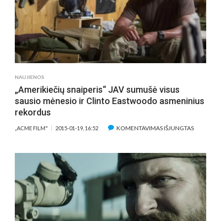
JOHNNY
DEPPAS
ATRODĖ
PRIMIRŠĘ
SPORTĄ
IR
PRIAUGĘS
NAUJIENOS
SVORIO
„Amerikiečių snaiperis“ JAV sumušė visus
sausio mėnesio ir Clinto Eastwoodo asmeninius
rekordus
ĮRAŠE
KOMENTAVIMAS IŠJUNGTAS
„ACME FILM"
2015-01-19, 16:52
„AMERIKI
SNAIPERIS
JAV
SUMUŠĖ
VISUS
SAUSIO
MĖNESIO
IR
CLINTO