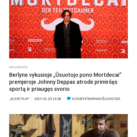
KAD
PASIRUOŠ
FILMUI
„JUPITERĖ
PABUDIM
PRIMINĖ
SUKARIN
TRENIRU
STOVYKL
NAUJIENOS
Berlyne vykusioje „Ūsuotojo pono Mortdecai“
premjeroje Johnny Deppas atrodė primiršęs
sportą ir priaugęs svorio
ĮRAŠE
KOMENTAVIMAS IŠJUNGTAS
„ACME FILM"
2015-01-20, 14:08
BERLYNE
VYKUSIOJ
„ŪSUOTO
PONO
MORTDEC
PREMJER