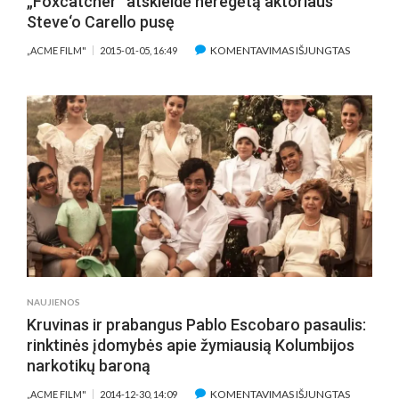
„Foxcatcher“ atskleidė neregėtą aktoriaus
Steve‘o Carello pusę
ĮRAŠE
KOMENTAVIMAS IŠJUNGTAS
„ACME FILM"
2015-01-05, 16:49
FANTASTI
MILIJARD
VAIDMUO
FILME
„FOXCAT
ATSKLEID
NEREGĖT
AKTORIA
STEVE‘O
CARELLO
PUSĘ
NAUJIENOS
Kruvinas ir prabangus Pablo Escobaro pasaulis:
rinktinės įdomybės apie žymiausią Kolumbijos
narkotikų baroną
ĮRAŠE
KOMENTAVIMAS IŠJUNGTAS
„ACME FILM"
2014-12-30, 14:09