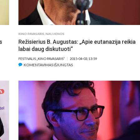
KINO PAVASARIS
,
NAUJIENOS
s
Režisierius B. Augustas: „Apie eutanazija reikia
labai daug diskutuoti“
FESTIVALIS „KINO PAVASARIS“
2015-04-03, 13:59
ĮRAŠE
KOMENTAVIMAS IŠJUNGTAS
REŽISIERIUS
B.
AUGUSTAS:
„APIE
EUTANAZIJA
REIKIA
LABAI
DAUG
DISKUTUOTI“