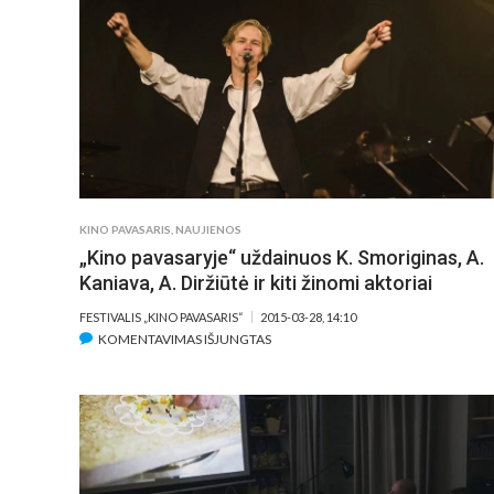
KAUNE
VYKS
NAKTINIS
TRUMPAMETRAŽIŲ
FILMŲ
MARATONAS
KINO PAVASARIS
,
NAUJIENOS
„Kino pavasaryje“ uždainuos K. Smoriginas, A.
Kaniava, A. Diržiūtė ir kiti žinomi aktoriai
FESTIVALIS „KINO PAVASARIS“
2015-03-28, 14:10
ĮRAŠE
KOMENTAVIMAS IŠJUNGTAS
„KINO
PAVASARYJE“
UŽDAINUOS
K.
SMORIGINAS,
A.