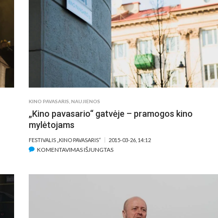
PRASIDEDA
ŠIAULIUOSE
IR
PANEVĖŽYJE
SU
10
RINKTINIŲ
JUOSTŲ
KINO PAVASARIS
,
NAUJIENOS
„Kino pavasario“ gatvėje – pramogos kino
mylėtojams
FESTIVALIS „KINO PAVASARIS“
2015-03-26, 14:12
ĮRAŠE
KOMENTAVIMAS IŠJUNGTAS
„KINO
PAVASARIO“
GATVĖJE
–
PRAMOGOS
KINO