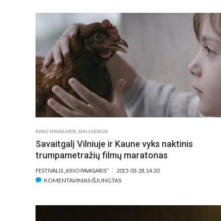
„MEETING
POINT
–
VILNIUS“
–
ĮKVEPIANTYS
GARSIŲ
REŽISIERIŲ
PRANEŠIMAI
KINO PAVASARIS
,
NAUJIENOS
Savaitgalį Vilniuje ir Kaune vyks naktinis
trumpametražių filmų maratonas
FESTIVALIS „KINO PAVASARIS“
2015-03-28, 14:20
ĮRAŠE
KOMENTAVIMAS IŠJUNGTAS
SAVAITGALĮ
VILNIUJE
IR