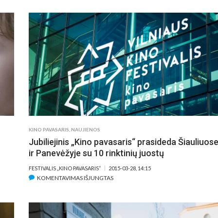
PAVASARIO“
KONKURSINIŲ
PROGRAMŲ
FILMUS
VERTINS
KINO
PROFESIONALAI
IŠ
11
SKIRTINGŲ
ŠALIŲ
KINO PAVASARIS
,
NAUJIENOS
Jubiliejinis „Kino pavasaris“ prasideda Šiauliuos
ir Panevėžyje su 10 rinktinių juostų
FESTIVALIS „KINO PAVASARIS“
2015-03-28, 14:15
ĮRAŠE
KOMENTAVIMAS IŠJUNGTAS
JUBILIEJINIS
„KINO
PAVASARIS“