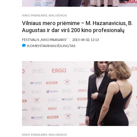
KINO PAVASARIS
,
NAUJIENOS
Vilniaus mero priėmime – M. Hazanavicius, B.
Augustas ir dar virš 200 kino profesionalų
FESTIVALIS „KINO PAVASARIS“
2015-04-02, 12:13
ĮRAŠE
KOMENTAVIMAS IŠJUNGTAS
VILNIAUS
MERO
PRIĖMIME
–
M.
HAZANAVICIUS,
B.
AUGUSTAS
IR
DAR
VIRŠ
200
KINO
KINO PAVASARIS
,
NAUJIENOS
PROFESIONALŲ