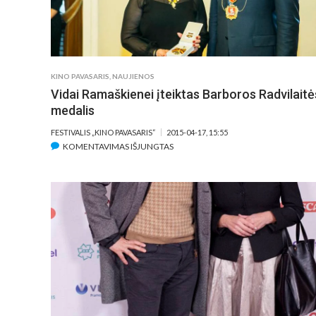
KINO PAVASARIS
,
NAUJIENOS
Vidai Ramaškienei įteiktas Barboros Radvilaitė
medalis
FESTIVALIS „KINO PAVASARIS“
2015-04-17, 15:55
ĮRAŠE
KOMENTAVIMAS IŠJUNGTAS
VIDAI
RAMAŠKIENEI
ĮTEIKTAS
BARBOROS
RADVILAITĖS
MEDALIS