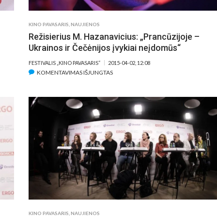
KINO PAVASARIS
,
NAUJIENOS
Režisierius M. Hazanavicius: „Prancūzijoje –
Ukrainos ir Čečėnijos įvykiai neįdomūs“
FESTIVALIS „KINO PAVASARIS“
2015-04-02, 12:08
ĮRAŠE
KOMENTAVIMAS IŠJUNGTAS
REŽISIERIUS
M.
HAZANAVICIUS:
„PRANCŪZIJOJE
–
UKRAINOS
IR
ČEČĖNIJOS
ĮVYKIAI
NEĮDOMŪS“
KINO PAVASARIS
,
NAUJIENOS