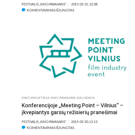
FESTIVALIS „KINO PAVASARIS“
2015-03-31, 22:08
ĮRAŠE
KOMENTAVIMAS IŠJUNGTAS
REŽISIERIUS
LEOS
CARAXAS:
„KASDIEN
TURIME
SUGALVOTI
SAVE
IŠ
NAUJO“
KINO INDUSTRIJA
,
KINO PAVASARIS
,
NAUJIENOS
Konferencijoje „Meeting Point – Vilnius“ –
įkvepiantys garsių režisierių pranešimai
FESTIVALIS „KINO PAVASARIS“
2015-03-30, 12:13
ĮRAŠE
KOMENTAVIMAS IŠJUNGTAS
KONFERENCIJOJE