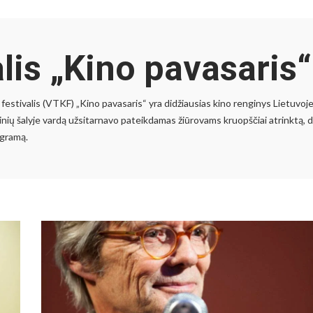
alis „Kino pavasaris“
 festivalis (VTKF) „Kino pavasaris“ yra didžiausias kino renginys Lietuvoje
nių šalyje vardą užsitarnavo pateikdamas žiūrovams kruopščiai atrinktą, di
ogramą.