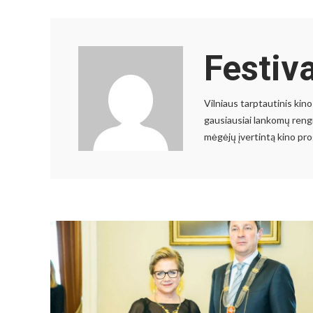
Festiv
Vilniaus tarptautinis kino
gausiausiai lankomų rengi
mėgėjų įvertintą kino pr