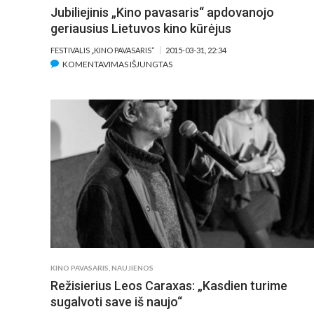
Jubiliejinis „Kino pavasaris“ apdovanojo
geriausius Lietuvos kino kūrėjus
FESTIVALIS „KINO PAVASARIS“
2015-03-31, 22:34
ĮRAŠE
KOMENTAVIMAS IŠJUNGTAS
JUBILIEJINIS
„KINO
PAVASARIS“
APDOVANOJO
GERIAUSIUS
LIETUVOS
KINO
KŪRĖJUS
KINO PAVASARIS
,
NAUJIENOS
Režisierius Leos Caraxas: „Kasdien turime
sugalvoti save iš naujo“