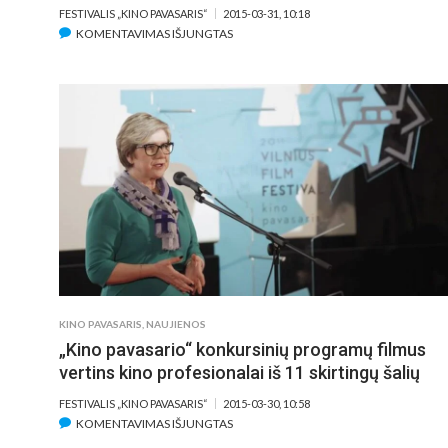
FESTIVALIS „KINO PAVASARIS“
2015-03-31, 10:18
ĮRAŠE
KOMENTAVIMAS IŠJUNGTAS
20-
ASIS
„KINO
PAVASARIS“
SKELBIA
PAPILDOMUS
LANKOMIAUSIŲ
FILMŲ
SEANSUS
KINO PAVASARIS
,
NAUJIENOS
„Kino pavasario“ konkursinių programų filmus
vertins kino profesionalai iš 11 skirtingų šalių
FESTIVALIS „KINO PAVASARIS“
2015-03-30, 10:58
ĮRAŠE
KOMENTAVIMAS IŠJUNGTAS
„KINO