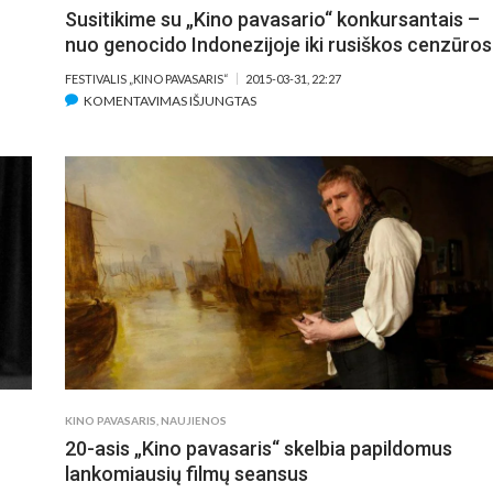
Susitikime su „Kino pavasario“ konkursantais –
nuo genocido Indonezijoje iki rusiškos cenzūros
FESTIVALIS „KINO PAVASARIS“
2015-03-31, 22:27
ĮRAŠE
KOMENTAVIMAS IŠJUNGTAS
SUSITIKIME
SU
„KINO
PAVASARIO“
KONKURSANTAIS
–
NUO
GENOCIDO
INDONEZIJOJE
IKI
RUSIŠKOS
CENZŪROS
KINO PAVASARIS
,
NAUJIENOS
20-asis „Kino pavasaris“ skelbia papildomus
lankomiausių filmų seansus