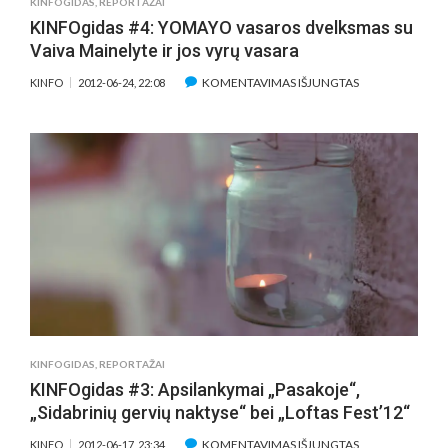
KINFOGIDAS
,
REPORTAŽAI
KINFOgidas #4: YOMAYO vasaros dvelksmas su
Vaiva Mainelyte ir jos vyrų vasara
ĮRAŠE
KOMENTAVIMAS IŠJUNGTAS
KINFO
2012-06-24, 22:08
KINFOGIDAS
#4:
YOMAYO
VASAROS
DVELKSMAS
SU
VAIVA
MAINELYTE
IR
JOS
VYRŲ
VASARA
KINFOGIDAS
,
REPORTAŽAI
KINFOgidas #3: Apsilankymai „Pasakoje“,
„Sidabrinių gervių naktyse“ bei „Loftas Fest’12“
ĮRAŠE
KOMENTAVIMAS IŠJUNGTAS
KINFO
2012-06-17, 23:34