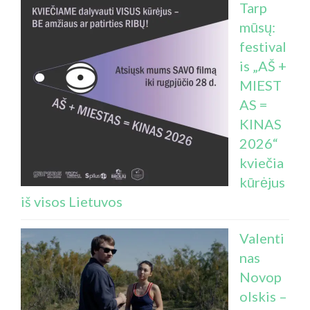
Tarp
mūsų:
festival
is „AŠ +
MIEST
AS =
KINAS
2026“
kviečia
kūrėjus
iš visos Lietuvos
Valenti
nas
Novop
olskis –