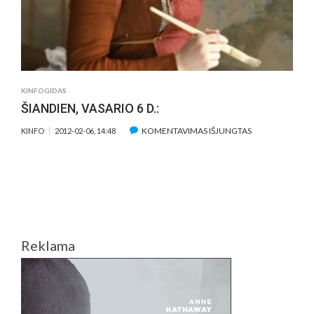
ŽVAIGŽDĖMIS
IR
KITI
MALONUMAI.
KINFOGIDAS
ŠIANDIEN, VASARIO 6 D.:
ĮRAŠE
KOMENTAVIMAS IŠJUNGTAS
KINFO
2012-02-06, 14:48
ŠIANDIEN,
VASARIO
6
D.:
Reklama