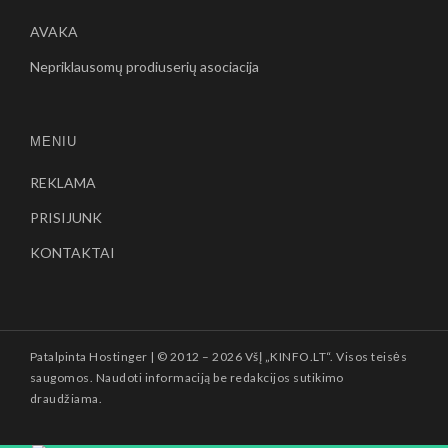
AVAKA
Nepriklausomų prodiuserių asociacija
MENIU
REKLAMA
PRISIJUNK
KONTAKTAI
Patalpinta
Hostinger
| © 2012 –
2026 VšĮ „KINFO.LT“. Visos teisės
saugomos. Naudoti informaciją be redakcijos sutikimo
draudžiama.