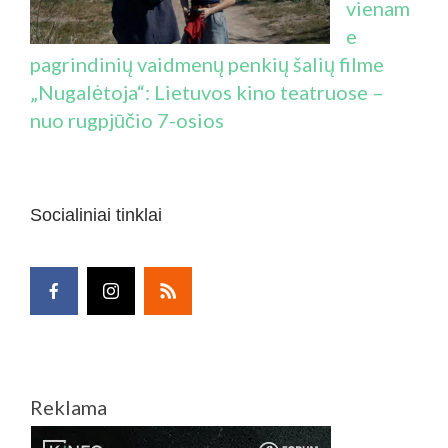
vienam
e
pagrindinių vaidmenų penkių šalių filme
„Nugalėtoja“: Lietuvos kino teatruose –
nuo rugpjūčio 7-osios
Socialiniai tinklai
Reklama