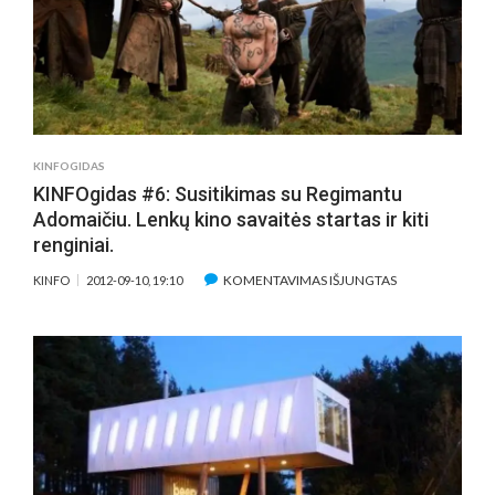
KINFOGIDAS
KINFOgidas #6: Susitikimas su Regimantu
Adomaičiu. Lenkų kino savaitės startas ir kiti
renginiai.
ĮRAŠE
KOMENTAVIMAS IŠJUNGTAS
KINFO
2012-09-10, 19:10
KINFOGIDAS
#6:
SUSITIKIMAS
SU
REGIMANTU
ADOMAIČIU.
LENKŲ
KINO
SAVAITĖS