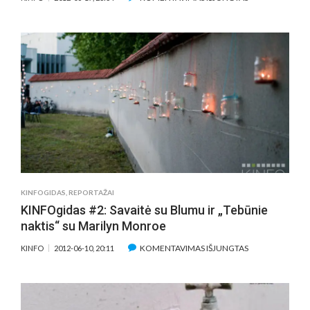
KINFOGIDAS
#3:
APSILANKYMAI
„PASAKOJE“,
„SIDABRINIŲ
GERVIŲ
NAKTYSE“
BEI
„LOFTAS
FEST’12“
KINFOGIDAS
,
REPORTAŽAI
KINFOgidas #2: Savaitė su Blumu ir „Tebūnie
naktis“ su Marilyn Monroe
ĮRAŠE
KOMENTAVIMAS IŠJUNGTAS
KINFO
2012-06-10, 20:11
KINFOGIDAS
#2:
SAVAITĖ
SU