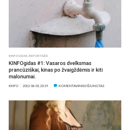
BLUMU
IR
„TEBŪNIE
NAKTIS“
SU
MARILYN
MONROE
KINFOGIDAS
,
REPORTAŽAI
KINFOgidas #1: Vasaros dvelksmas
prancūziškai, kinas po žvaigždėmis ir kiti
malonumai.
ĮRAŠE
KOMENTAVIMAS IŠJUNGTAS
KINFO
2012-06-03, 20:19
KINFOGIDAS
#1:
VASAROS
DVELKSMAS
PRANCŪZIŠKAI,
KINAS
PO