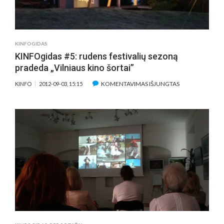
STARTAS
IR
KITI
RENGINIAI.
KINFOGIDAS
KINFOgidas #5: rudens festivalių sezoną
pradeda „Vilniaus kino šortai”
ĮRAŠE
KOMENTAVIMAS IŠJUNGTAS
KINFO
2012-09-03, 15:15
KINFOGIDAS
#5:
RUDENS
FESTIVALIŲ
SEZONĄ
PRADEDA
„VILNIAUS
KINO
ŠORTAI”