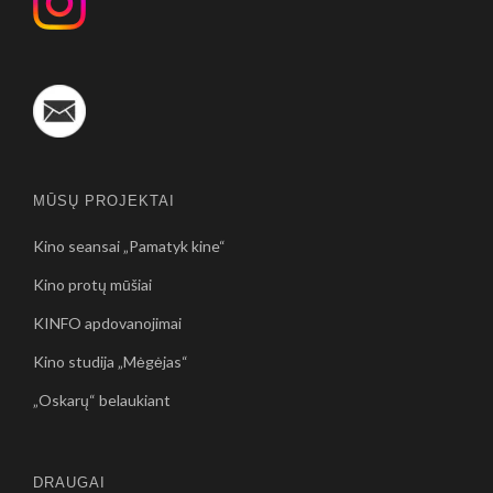
MŪSŲ PROJEKTAI
Kino seansai „Pamatyk kine“
Kino protų mūšiai
KINFO apdovanojimai
Kino studija „Mėgėjas“
„Oskarų“ belaukiant
DRAUGAI