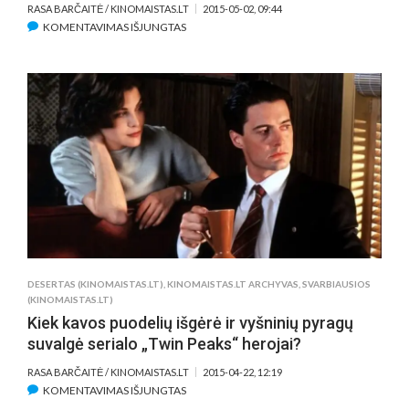
RASA BARČAITĖ / KINOMAISTAS.LT
2015-05-02, 09:44
ĮRAŠE
KOMENTAVIMAS IŠJUNGTAS
AR
ĮMANOMA
S.KUBRICKO
„THE
SHINING“
PAVERSTI
KOMEDIJA?
DESERTAS (KINOMAISTAS.LT)
,
KINOMAISTAS.LT ARCHYVAS
,
SVARBIAUSIOS
(KINOMAISTAS.LT)
Kiek kavos puodelių išgėrė ir vyšninių pyragų
suvalgė serialo „Twin Peaks“ herojai?
RASA BARČAITĖ / KINOMAISTAS.LT
2015-04-22, 12:19
ĮRAŠE
KOMENTAVIMAS IŠJUNGTAS
KIEK