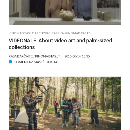
KINOMAISTAS.LT ARCHYVAS
,
RASILKA (KINOMAISTAS.LT)
VIDEONALE. About video art and palm-sized
collections
RASA BARČAITĖ / KINOMAISTAS.LT
2015-05-14, 18:35
ĮRAŠE
KOMENTAVIMAS IŠJUNGTAS
VIDEONALE.
ABOUT
VIDEO
ART
AND
PALM-
SIZED
COLLECTIONS