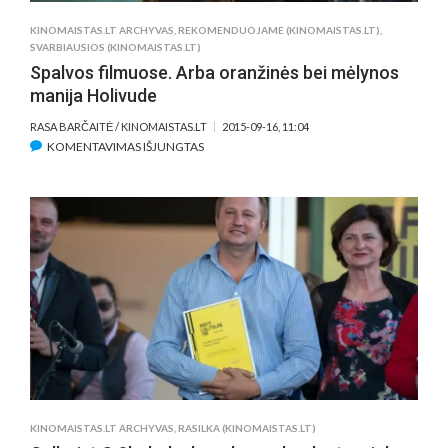
KINOMAISTAS.LT ARCHYVAS
,
REKOMENDUOJAME (KINOMAISTAS.LT)
,
SVARBIAUSIOS (KINOMAISTAS.LT)
Spalvos filmuose. Arba oranžinės bei mėlynos
manija Holivude
RASA BARČAITĖ / KINOMAISTAS.LT
2015-09-16, 11:04
ĮRAŠE
KOMENTAVIMAS IŠJUNGTAS
SPALVOS
FILMUOSE.
ARBA
ORANŽINĖS
BEI
MĖLYNOS
MANIJA
HOLIVUDE
KINOMAISTAS.LT ARCHYVAS
,
RASILKA (KINOMAISTAS.LT)