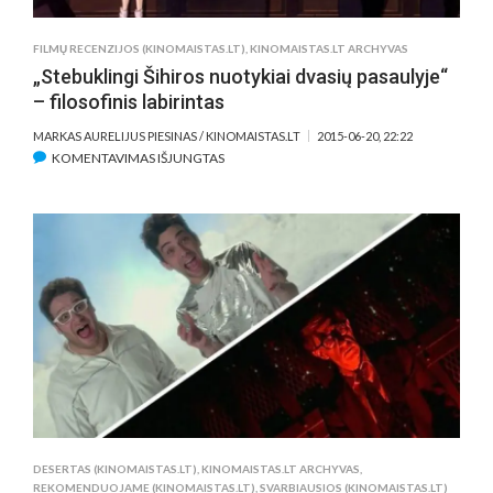
FILMŲ RECENZIJOS (KINOMAISTAS.LT)
,
KINOMAISTAS.LT ARCHYVAS
„Stebuklingi Šihiros nuotykiai dvasių pasaulyje“
– filosofinis labirintas
MARKAS AURELIJUS PIESINAS / KINOMAISTAS.LT
2015-06-20, 22:22
ĮRAŠE
KOMENTAVIMAS IŠJUNGTAS
„STEBUKLINGI
ŠIHIROS
NUOTYKIAI
DVASIŲ
PASAULYJE“
–
FILOSOFINIS
LABIRINTAS
DESERTAS (KINOMAISTAS.LT)
,
KINOMAISTAS.LT ARCHYVAS
,
REKOMENDUOJAME (KINOMAISTAS.LT)
,
SVARBIAUSIOS (KINOMAISTAS.LT)