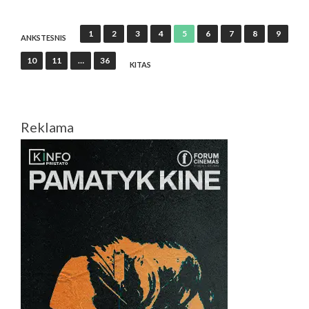
FILMAI
Įrašų
1
2
3
4
5
6
7
8
9
ANKSTESNIS
puslapiavimas
10
11
…
36
KITAS
Reklama