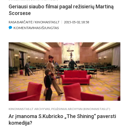
Geriausi siaubo filmai pagal režisierių Martiną
Scorsese
RASA BARČAITĖ / KINOMAISTAS.LT
2015-05-02, 18:58
ĮRAŠE
KOMENTAVIMAS IŠJUNGTAS
GERIAUSI
SIAUBO
FILMAI
PAGAL
REŽISIERIŲ
MARTINĄ
SCORSESE
KINOMAISTAS.LT ARCHYVAS
,
PELĖSINIAI ARCHYVAI (KINOMAISTAS.LT)
Ar įmanoma S.Kubricko „The Shining“ paversti
komedija?