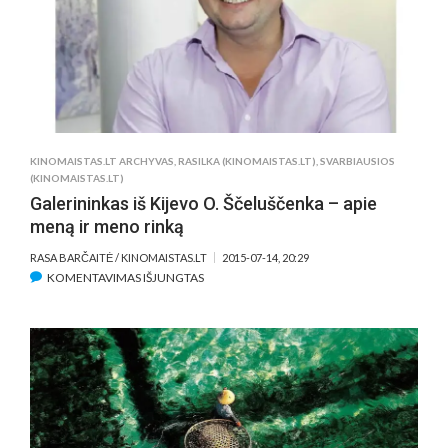
FESTIVALIS
VIDEONALE
KINOMAISTAS.LT ARCHYVAS
,
RASILKA (KINOMAISTAS.LT)
,
SVARBIAUSIOS
(KINOMAISTAS.LT)
Galerininkas iš Kijevo O. Ščeluščenka – apie
meną ir meno rinką
RASA BARČAITĖ / KINOMAISTAS.LT
2015-07-14, 20:29
ĮRAŠE
KOMENTAVIMAS IŠJUNGTAS
GALERININKAS
IŠ
KIJEVO
O.
ŠČELUŠČENKA
–
APIE
MENĄ