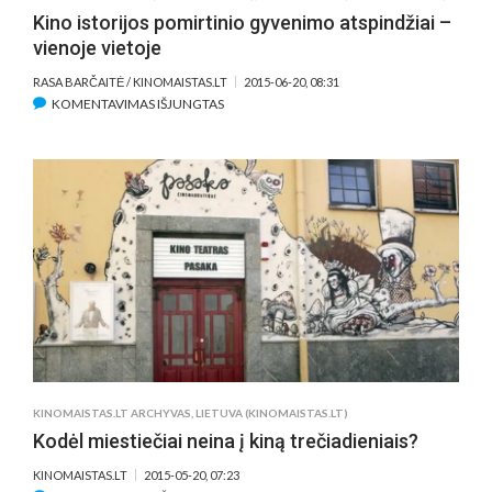
Kino istorijos pomirtinio gyvenimo atspindžiai –
vienoje vietoje
RASA BARČAITĖ / KINOMAISTAS.LT
2015-06-20, 08:31
ĮRAŠE
KOMENTAVIMAS IŠJUNGTAS
KINO
ISTORIJOS
POMIRTINIO
GYVENIMO
ATSPINDŽIAI
–
VIENOJE
VIETOJE
KINOMAISTAS.LT ARCHYVAS
,
LIETUVA (KINOMAISTAS.LT)
Kodėl miestiečiai neina į kiną trečiadieniais?
KINOMAISTAS.LT
2015-05-20, 07:23