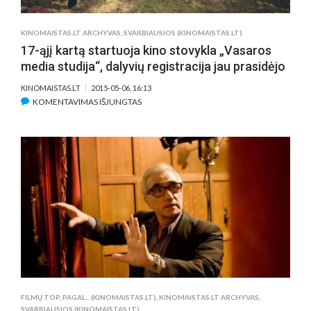
KINOMAISTAS.LT ARCHYVAS
,
SVARBIAUSIOS (KINOMAISTAS.LT)
17-ąjį kartą startuoja kino stovykla „Vasaros
media studija“, dalyvių registracija jau prasidėjo
KINOMAISTAS.LT
2015-05-06, 16:13
ĮRAŠE
KOMENTAVIMAS IŠJUNGTAS
17-
ĄJĮ
KARTĄ
STARTUOJA
KINO
STOVYKLA
„VASAROS
MEDIA
STUDIJA“,
DALYVIŲ
REGISTRACIJA
JAU
PRASIDĖJO
FILMŲ TOP, PAGAL... (KINOMAISTAS.LT)
,
KINOMAISTAS.LT ARCHYVAS
,
SVARBIAUSIOS (KINOMAISTAS.LT)