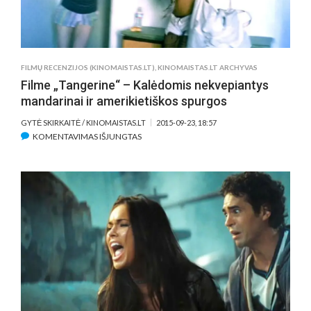
FILMŲ RECENZIJOS (KINOMAISTAS.LT)
,
KINOMAISTAS.LT ARCHYVAS
Filme „Tangerine“ – Kalėdomis nekvepiantys
mandarinai ir amerikietiškos spurgos
GYTĖ SKIRKAITĖ / KINOMAISTAS.LT
2015-09-23, 18:57
ĮRAŠE
KOMENTAVIMAS IŠJUNGTAS
FILME
„TANGERINE“
–
KALĖDOMIS
NEKVEPIANTYS
MANDARINAI
IR
AMERIKIETIŠKOS
SPURGOS