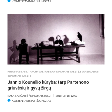
ĮRAŠE
KOMENTAVIMAS IŠJUNGTAS
KODĖL
MIESTIEČIAI
NEINA
Į
KINĄ
TREČIADIENIAIS?
KINOMAISTAS.LT ARCHYVAS
,
RASILKA (KINOMAISTAS.LT)
,
SVARBIAUSIOS
(KINOMAISTAS.LT)
Jannio Kounellio kūryba: tarp Partenono
griuvėsių ir gyvų žirgų
RASA BARČAITĖ / KINOMAISTAS.LT
2015-05-18, 12:09
ĮRAŠE
KOMENTAVIMAS IŠJUNGTAS
JANNIO
KOUNELLIO