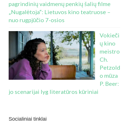
pagrindinių vaidmenų penkių šalių filme
„Nugalėtoja“: Lietuvos kino teatruose –
nuo rugpjūčio 7-osios
Vokieči
ų kino
meistro
Ch.
Petzold
o mūza
P. Beer:
jo scenarijai lyg literatūros kūriniai
Socialiniai tinklai