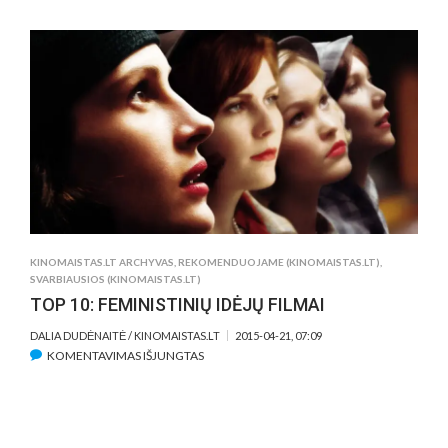
KAVOS
PUODELIŲ
IŠGĖRĖ
IR
VYŠNINIŲ
PYRAGŲ
SUVALGĖ
SERIALO
„TWIN
PEAKS“
HEROJAI?
KINOMAISTAS.LT ARCHYVAS
,
REKOMENDUOJAME (KINOMAISTAS.LT)
,
SVARBIAUSIOS (KINOMAISTAS.LT)
TOP 10: FEMINISTINIŲ IDĖJŲ FILMAI
DALIA DUDĖNAITĖ / KINOMAISTAS.LT
2015-04-21, 07:09
ĮRAŠE
KOMENTAVIMAS IŠJUNGTAS
TOP
10:
FEMINISTINIŲ
IDĖJŲ