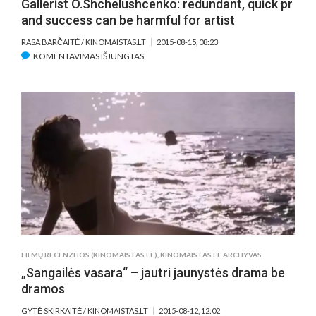
Gallerist O.Shchelushcenko: redundant, quick pr
and success can be harmful for artist
RASA BARČAITĖ / KINOMAISTAS.LT
2015-08-15, 08:23
ĮRAŠE
KOMENTAVIMAS IŠJUNGTAS
GALLERIST
O.SHCHELUSHCENKO:
REDUNDANT,
QUICK
PR
AND
SUCCESS
CAN
BE
HARMFUL
FOR
ARTIST
FILMŲ RECENZIJOS (KINOMAISTAS.LT)
,
KINOMAISTAS.LT ARCHYVAS
„Sangailės vasara“ – jautri jaunystės drama be
dramos
GYTĖ SKIRKAITĖ / KINOMAISTAS.LT
2015-08-12, 12:02