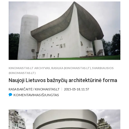
KŪRYBA:
TARP
PARTENONO
GRIUVĖSIŲ
IR
GYVŲ
ŽIRGŲ
KINOMAISTAS.LT ARCHYVAS
,
RASILKA (KINOMAISTAS.LT)
,
SVARBIAUSIOS
(KINOMAISTAS.LT)
Naujoji Lietuvos bažnyčių architektūrinė forma
RASA BARČAITĖ / KINOMAISTAS.LT
2015-05-18, 11:57
ĮRAŠE
KOMENTAVIMAS IŠJUNGTAS
NAUJOJI
LIETUVOS
BAŽNYČIŲ
ARCHITEKTŪRINĖ
FORMA