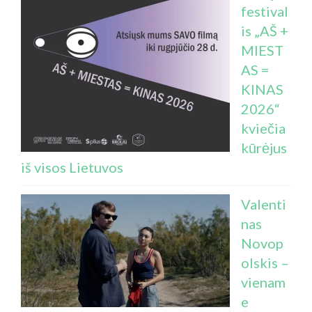
festival
is „AŠ +
MIEST
AS =
KINAS
2026“
kviečia
kūrėjus
iš visos Lietuvos
Valenti
nas
Novop
olskis –
vienam
e