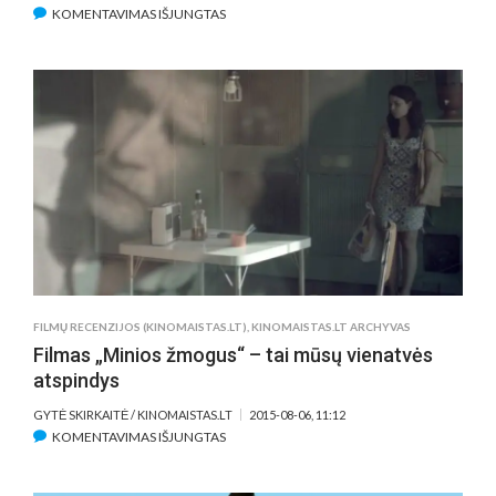
ĮRAŠE
KOMENTAVIMAS IŠJUNGTAS
„SANGAILĖS
VASARA“
–
JAUTRI
JAUNYSTĖS
DRAMA
BE
DRAMOS
FILMŲ RECENZIJOS (KINOMAISTAS.LT)
,
KINOMAISTAS.LT ARCHYVAS
Filmas „Minios žmogus“ – tai mūsų vienatvės
atspindys
GYTĖ SKIRKAITĖ / KINOMAISTAS.LT
2015-08-06, 11:12
ĮRAŠE
KOMENTAVIMAS IŠJUNGTAS
FILMAS
„MINIOS