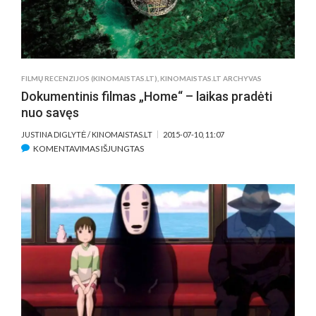
IR
MENO
RINKĄ
FILMŲ RECENZIJOS (KINOMAISTAS.LT)
,
KINOMAISTAS.LT ARCHYVAS
Dokumentinis filmas „Home“ – laikas pradėti
nuo savęs
JUSTINA DIGLYTĖ / KINOMAISTAS.LT
2015-07-10, 11:07
ĮRAŠE
KOMENTAVIMAS IŠJUNGTAS
DOKUMENTINIS
FILMAS
„HOME“
–
LAIKAS
PRADĖTI
NUO
SAVĘS