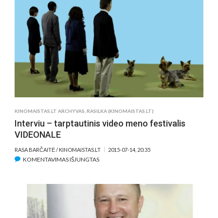
ŽMOGUS“
–
TAI
MŪSŲ
VIENATVĖS
ATSPINDYS
KINOMAISTAS.LT ARCHYVAS
,
RASILKA (KINOMAISTAS.LT)
Interviu – tarptautinis video meno festivalis
VIDEONALE
RASA BARČAITĖ / KINOMAISTAS.LT
2015-07-14, 20:35
ĮRAŠE
KOMENTAVIMAS IŠJUNGTAS
INTERVIU
–
TARPTAUTINIS
VIDEO
MENO