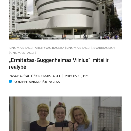
KINOMAISTAS.LT ARCHYVAS
,
RASILKA (KINOMAISTAS.LT)
,
SVARBIAUSIOS
(KINOMAISTAS.LT)
„Ermitažas-Guggenheimas Vilnius“: mitai ir
realybė
RASA BARČAITĖ / KINOMAISTAS.LT
2015-05-18, 11:13
ĮRAŠE
KOMENTAVIMAS IŠJUNGTAS
„ERMITAŽAS-
GUGGENHEIMAS
VILNIUS“:
MITAI
IR
REALYBĖ