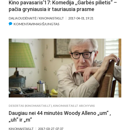
Kino pavasaris’17: Komedija ,,Garbės pilietis“ –
pačia gryniausia ir tauriausia prasme
DALIA DUDĖNAITĖ / KINOMAISTAS.LT
2017-04-01, 19:21
ĮRAŠE
KOMENTAVIMAS IŠJUNGTAS
KINO
PAVASARIS’17:
KOMEDIJA
,,GARBĖS
PILIETIS“
–
PAČIA
GRYNIAUSIA
IR
TAURIAUSIA
PRASME
DESERTAS (KINOMAISTAS.LT)
,
KINOMAISTAS.LT ARCHYVAS
Daugiau nei 44 minutės Woody Alleno „um“ ,
„uh“ ir „m“
KINOMAISTAS.LT
2017-03-27, 07:37