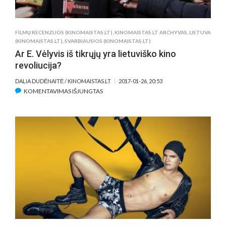
FILMŲ RECENZIJOS (KINOMAISTAS.LT)
,
KINOMAISTAS.LT ARCHYVAS
,
LIETUVA
(KINOMAISTAS.LT)
,
SVARBIAUSIOS (KINOMAISTAS.LT)
Ar E. Vėlyvis iš tikrųjų yra lietuviško kino
revoliucija?
DALIA DUDĖNAITĖ / KINOMAISTAS.LT
2017-01-26, 20:53
ĮRAŠE
KOMENTAVIMAS IŠJUNGTAS
AR
E.
VĖLYVIS
IŠ
TIKRŲJŲ
YRA
LIETUVIŠKO
KINO
REVOLIUCIJA?