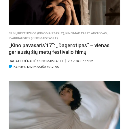
FILMŲ RECENZIJOS (KINOMAISTAS.LT)
,
KINOMAISTAS.LT ARCHYVAS
,
SVARBIAUSIOS (KINOMAISTAS.LT)
,,Kino pavasaris‘17“: ,,Dagerotipas“ – vienas
geriausių šių metų festivalio filmų
DALIA DUDĖNAITĖ / KINOMAISTAS.LT
2017-04-07, 15:22
ĮRAŠE
KOMENTAVIMAS IŠJUNGTAS
,,KINO
PAVASARIS‘17“:
,,DAGEROTIPAS“
–
VIENAS
GERIAUSIŲ
ŠIŲ
METŲ
FESTIVALIO
FILMŲ