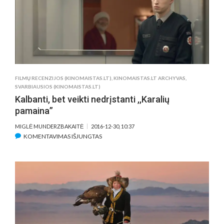
DABAR
FILMŲ RECENZIJOS (KINOMAISTAS.LT)
,
KINOMAISTAS.LT ARCHYVAS
,
SVARBIAUSIOS (KINOMAISTAS.LT)
Kalbanti, bet veikti nedrįstanti ,,Karalių
pamaina”
MIGLĖ MUNDERZBAKAITĖ
2016-12-30, 10:37
ĮRAŠE
KOMENTAVIMAS IŠJUNGTAS
KALBANTI,
BET
VEIKTI
NEDRĮSTANTI
,,KARALIŲ
PAMAINA”