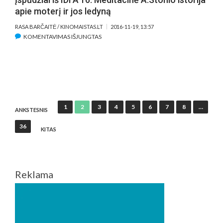
apie moterį ir jos ledyną
RASA BARČAITĖ / KINOMAISTAS.LT
2016-11-19, 13:57
ĮRAŠE
KOMENTAVIMAS IŠJUNGTAS
ĮSPŪDŽIAI
IŠ
IDFA’16.
MEDITACINĖ
A.STONIO
ISTORIJA
Įrašų
1
2
3
4
5
6
7
8
…
APIE
ANKSTESNIS
puslapiavimas
MOTERĮ
36
KITAS
IR
JOS
LEDYNĄ
Reklama