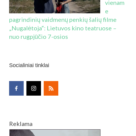
vienam
e
pagrindinių vaidmenų penkių šalių filme
„Nugalėtoja“: Lietuvos kino teatruose –
nuo rugpjūčio 7-osios
Socialiniai tinklai
Reklama