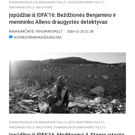
FILMŲ RECENZIJOS (KINOMAISTAS.LT)
,
IDFA (KINOMAISTAS.LT)
,
KINOMAISTAS.LT ARCHYVAS
Įspūdžiai iš IDFA’16: Beždžionės Benjamino ir
menininko Alleno draugystės detektyvas
RASA BARČAITĖ / KINOMAISTAS.LT
2016-11-20, 11:28
ĮRAŠE
KOMENTAVIMAS IŠJUNGTAS
ĮSPŪDŽIAI
IŠ
IDFA’16:
BEŽDŽIONĖS
BENJAMINO
IR
MENININKO
ALLENO
DRAUGYSTĖS
DETEKTYVAS
FILMŲ RECENZIJOS (KINOMAISTAS.LT)
,
IDFA (KINOMAISTAS.LT)
,
KINOMAISTAS.LT ARCHYVAS
,
SVARBIAUSIOS (KINOMAISTAS.LT)
Įspūdžiai iš IDFA’16. Meditacinė A.Stonio istorija