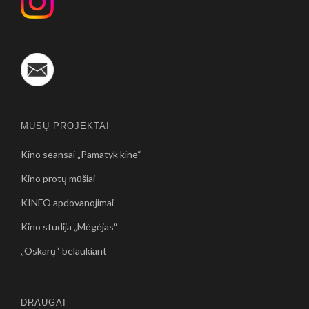
MŪSŲ PROJEKTAI
Kino seansai „Pamatyk kine“
Kino protų mūšiai
KINFO apdovanojimai
Kino studija „Mėgėjas“
„Oskarų“ belaukiant
DRAUGAI