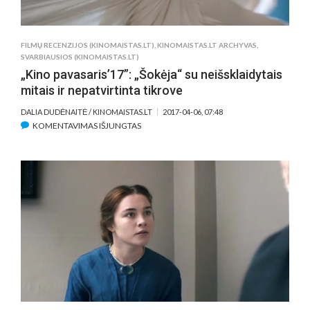
FILMŲ RECENZIJOS (KINOMAISTAS.LT)
,
KINOMAISTAS.LT ARCHYVAS
,
SVARBIAUSIOS (KINOMAISTAS.LT)
„Kino pavasaris’17”: „Šokėja“ su neišsklaidytais
mitais ir nepatvirtinta tikrove
DALIA DUDĖNAITĖ / KINOMAISTAS.LT
2017-04-06, 07:48
ĮRAŠE
KOMENTAVIMAS IŠJUNGTAS
„KINO
PAVASARIS’17”:
„ŠOKĖJA“
SU
NEIŠSKLAIDYTAIS
MITAIS
IR
NEPATVIRTINTA
TIKROVE