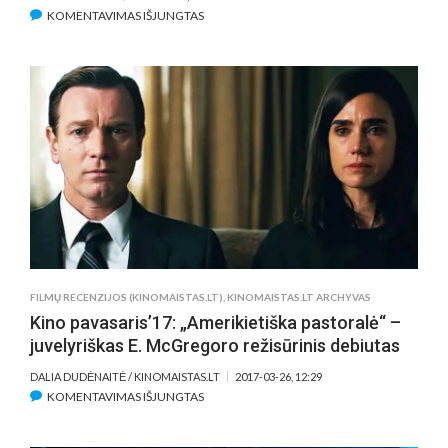
ĮRAŠE
KOMENTAVIMAS IŠJUNGTAS
DAUGIAU
NEI
44
MINUTĖS
WOODY
ALLENO
„UM“
,
„UH“
IR
„M“
FILMŲ RECENZIJOS (KINOMAISTAS.LT)
,
KINOMAISTAS.LT ARCHYVAS
Kino pavasaris’17: „Amerikietiška pastoralė“ –
juvelyriškas E. McGregoro režisūrinis debiutas
DALIA DUDĖNAITĖ / KINOMAISTAS.LT
2017-03-26, 12:29
ĮRAŠE
KOMENTAVIMAS IŠJUNGTAS
KINO
PAVASARIS’17: