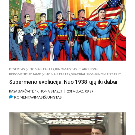
NAUJUOSIUS
METUS
PRADĖKIME
PRASMINGAIS
FILMAIS
DESERTAS (KINOMAISTAS.LT)
,
KINOMAISTAS.LT ARCHYVAS
,
REKOMENDUOJAME (KINOMAISTAS.LT)
,
SVARBIAUSIOS (KINOMAISTAS.LT)
Supermeno evoliucija. Nuo 1938-ųjų iki dabar
RASA BARČAITĖ / KINOMAISTAS.LT
2017-01-01, 08:29
ĮRAŠE
KOMENTAVIMAS IŠJUNGTAS
SUPERMENO
EVOLIUCIJA.
NUO
1938-
ŲJŲ
IKI