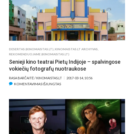
MAIŠTAUJANTIS,
ATVIRAS
IR
LAUŽANTIS
STEREOTIPUS
DESERTAS (KINOMAISTAS.LT)
,
KINOMAISTAS.LT ARCHYVAS
,
REKOMENDUOJAME (KINOMAISTAS.LT)
Senieji kino teatrai Pietų Indijoje – spalvingose
vokiečių fotografų nuotraukose
RASA BARČAITĖ / KINOMAISTAS.LT
2017-03-14, 10:56
ĮRAŠE
KOMENTAVIMAS IŠJUNGTAS
SENIEJI
KINO
TEATRAI
PIETŲ
INDIJOJE
–
SPALVINGOSE
VOKIEČIŲ