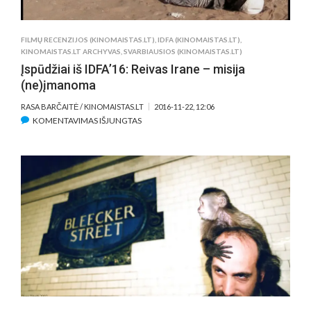
TAPO
PIRMĄJĄ
MOTERIMI
FILMŲ RECENZIJOS (KINOMAISTAS.LT)
,
IDFA (KINOMAISTAS.LT)
,
ERELIŲ
KINOMAISTAS.LT ARCHYVAS
,
SVARBIAUSIOS (KINOMAISTAS.LT)
DRESUOTOJA
Įspūdžiai iš IDFA’16: Reivas Irane – misija
(ne)įmanoma
RASA BARČAITĖ / KINOMAISTAS.LT
2016-11-22, 12:06
ĮRAŠE
KOMENTAVIMAS IŠJUNGTAS
ĮSPŪDŽIAI
IŠ
IDFA’16:
REIVAS
IRANE
–
MISIJA
(NE)ĮMANOMA