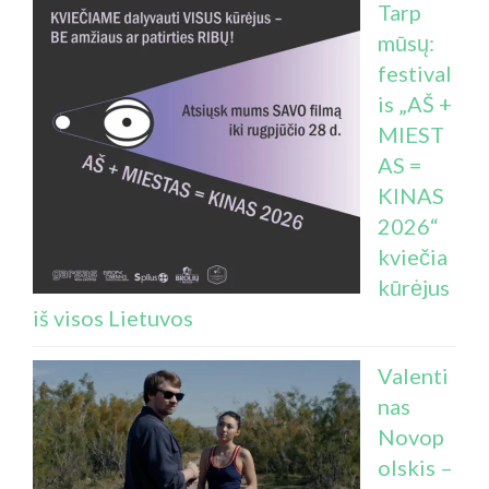
Tarp
mūsų:
festival
is „AŠ +
MIEST
AS =
KINAS
2026“
kviečia
kūrėjus
iš visos Lietuvos
Valenti
nas
Novop
olskis –