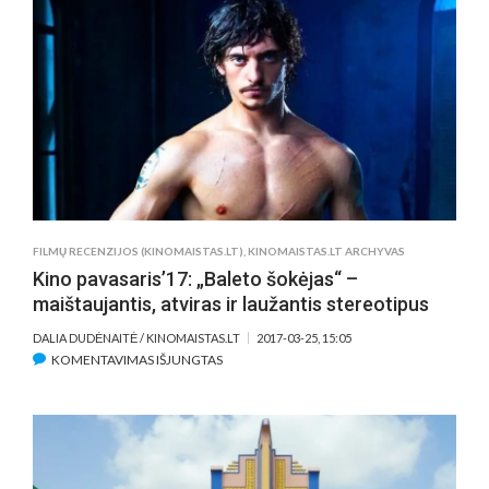
„AMERIKIETIŠKA
PASTORALĖ“
–
JUVELYRIŠKAS
E.
MCGREGORO
REŽISŪRINIS
DEBIUTAS
FILMŲ RECENZIJOS (KINOMAISTAS.LT)
,
KINOMAISTAS.LT ARCHYVAS
Kino pavasaris’17: „Baleto šokėjas“ –
maištaujantis, atviras ir laužantis stereotipus
DALIA DUDĖNAITĖ / KINOMAISTAS.LT
2017-03-25, 15:05
ĮRAŠE
KOMENTAVIMAS IŠJUNGTAS
KINO
PAVASARIS’17:
„BALETO
ŠOKĖJAS“
–