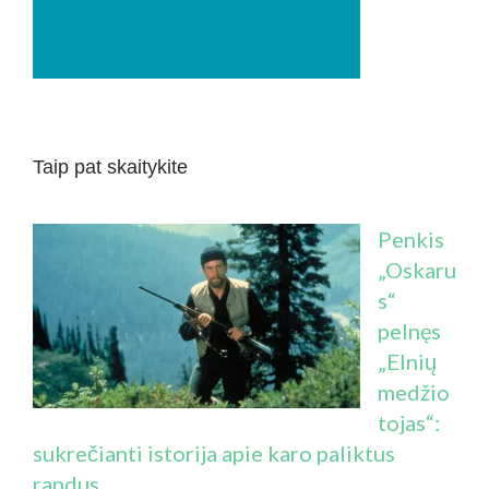
Taip pat skaitykite
Penkis
„Oskaru
s“
pelnęs
„Elnių
medžio
tojas“:
sukrečianti istorija apie karo paliktus
randus