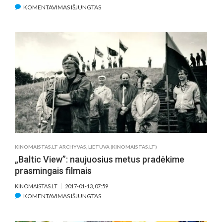
ĮRAŠE
KOMENTAVIMAS IŠJUNGTAS
KŪRYBOS
STUDIJA
„WIDE
WINGS“
RAGINA
VĖL
PASIDŽIAUGTI
LIETUVIAIS
KINOMAISTAS.LT ARCHYVAS
,
LIETUVA (KINOMAISTAS.LT)
„Baltic View”: naujuosius metus pradėkime
prasmingais filmais
KINOMAISTAS.LT
2017-01-13, 07:59
ĮRAŠE
KOMENTAVIMAS IŠJUNGTAS
„BALTIC
VIEW”: