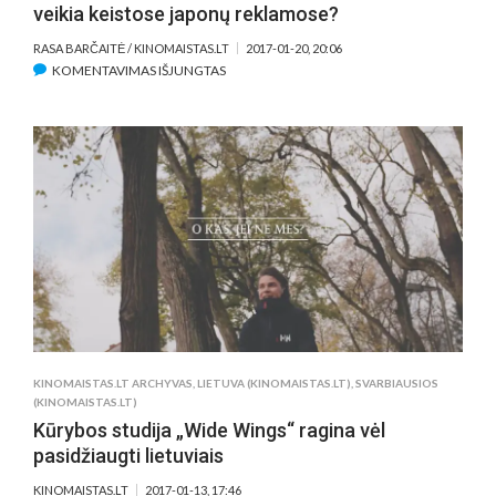
veikia keistose japonų reklamose?
RASA BARČAITĖ / KINOMAISTAS.LT
2017-01-20, 20:06
ĮRAŠE
KOMENTAVIMAS IŠJUNGTAS
KĄ
W.ALLENAS,
F.
COPPOLA
IR
SCHWARZENEGGERIS
VEIKIA
KEISTOSE
JAPONŲ
REKLAMOSE?
KINOMAISTAS.LT ARCHYVAS
,
LIETUVA (KINOMAISTAS.LT)
,
SVARBIAUSIOS
(KINOMAISTAS.LT)
Kūrybos studija „Wide Wings“ ragina vėl
pasidžiaugti lietuviais
KINOMAISTAS.LT
2017-01-13, 17:46