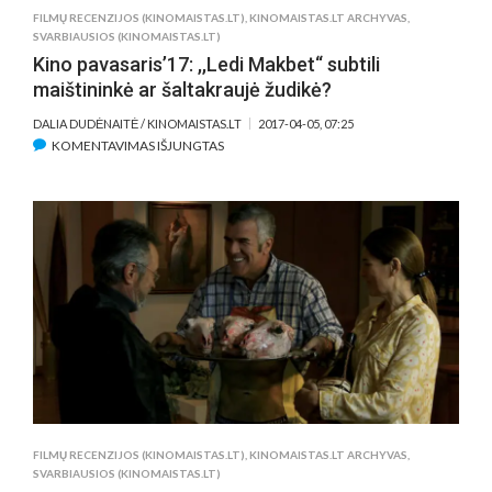
FILMŲ RECENZIJOS (KINOMAISTAS.LT)
,
KINOMAISTAS.LT ARCHYVAS
,
SVARBIAUSIOS (KINOMAISTAS.LT)
Kino pavasaris’17: ,,Ledi Makbet“ subtili
maištininkė ar šaltakraujė žudikė?
DALIA DUDĖNAITĖ / KINOMAISTAS.LT
2017-04-05, 07:25
ĮRAŠE
KOMENTAVIMAS IŠJUNGTAS
KINO
PAVASARIS’17:
,,LEDI
MAKBET“
SUBTILI
MAIŠTININKĖ
AR
ŠALTAKRAUJĖ
ŽUDIKĖ?
FILMŲ RECENZIJOS (KINOMAISTAS.LT)
,
KINOMAISTAS.LT ARCHYVAS
,
SVARBIAUSIOS (KINOMAISTAS.LT)