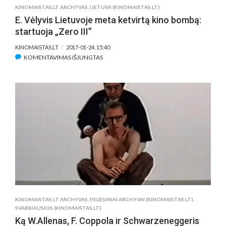
KINOMAISTAS.LT ARCHYVAS
,
LIETUVA (KINOMAISTAS.LT)
E. Vėlyvis Lietuvoje meta ketvirtą kino bombą:
startuoja „Zero III”
KINOMAISTAS.LT
2017-01-24, 15:40
ĮRAŠE
KOMENTAVIMAS IŠJUNGTAS
E.
VĖLYVIS
LIETUVOJE
META
KETVIRTĄ
KINO
BOMBĄ:
STARTUOJA
„ZERO
III”
KINOMAISTAS.LT ARCHYVAS
,
PELĖSINIAI ARCHYVAI (KINOMAISTAS.LT)
,
SVARBIAUSIOS (KINOMAISTAS.LT)
Ką W.Allenas, F. Coppola ir Schwarzeneggeris