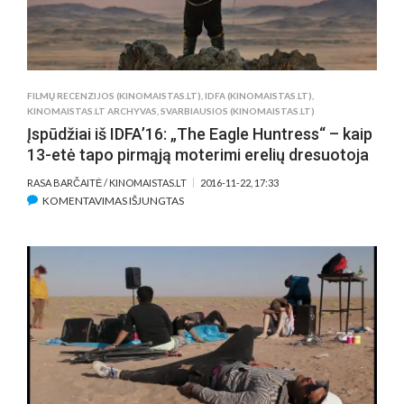
FILMŲ RECENZIJOS (KINOMAISTAS.LT)
,
IDFA (KINOMAISTAS.LT)
,
KINOMAISTAS.LT ARCHYVAS
,
SVARBIAUSIOS (KINOMAISTAS.LT)
Įspūdžiai iš IDFA’16: „The Eagle Huntress“ – kaip
13-etė tapo pirmąją moterimi erelių dresuotoja
RASA BARČAITĖ / KINOMAISTAS.LT
2016-11-22, 17:33
ĮRAŠE
KOMENTAVIMAS IŠJUNGTAS
ĮSPŪDŽIAI
IŠ
IDFA’16:
„THE
EAGLE
HUNTRESS“
–
KAIP
13-
ETĖ