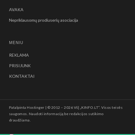
AVAKA
Nepriklausomų prodiuserių asociacija
MENIU
REKLAMA
PRISIJUNK
KONTAKTAI
Patalpinta
Hostinger
| © 2012 –
2026 VšĮ „KINFO.LT“. Visos teisės
saugomos. Naudoti informaciją be redakcijos sutikimo
draudžiama.