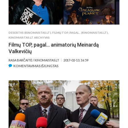
FOTOGRAFŲ
NUOTRAUKOSE
DESERTAS (KINOMAISTAS.LT)
,
FILMŲ TOP, PAGAL... (KINOMAISTAS.LT)
,
KINOMAISTAS.LT ARCHYVAS
Filmų TOP, pagal… animatorių Meinardą
Valkevičių
RASA BARČAITĖ / KINOMAISTAS.LT
2017-02-13, 16:59
ĮRAŠE
KOMENTAVIMAS IŠJUNGTAS
FILMŲ
TOP,
PAGAL…
ANIMATORIŲ
MEINARDĄ
VALKEVIČIŲ