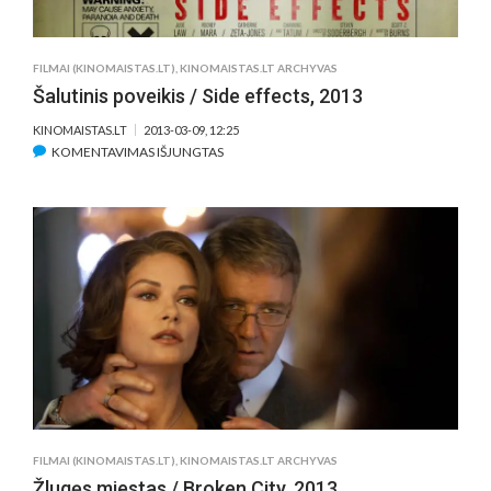
DIE
HARD,
2013
FILMAI (KINOMAISTAS.LT)
,
KINOMAISTAS.LT ARCHYVAS
Šalutinis poveikis / Side effects, 2013
KINOMAISTAS.LT
2013-03-09, 12:25
ĮRAŠE
KOMENTAVIMAS IŠJUNGTAS
ŠALUTINIS
POVEIKIS
/
SIDE
EFFECTS,
2013
FILMAI (KINOMAISTAS.LT)
,
KINOMAISTAS.LT ARCHYVAS
Žlugęs miestas / Broken City, 2013