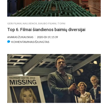
GERI FILMAI
,
NAUJIENOS
,
SIAUBO FILMAI
,
TOPAI
Top 6. Filmai šiandienos baimių diversijai
AIVARAS ŽUKAUSKAS
2020-03-19, 15:39
ĮRAŠE
KOMENTAVIMAS IŠJUNGTAS
TOP
6.
FILMAI
ŠIANDIENOS
BAIMIŲ
DIVERSIJAI