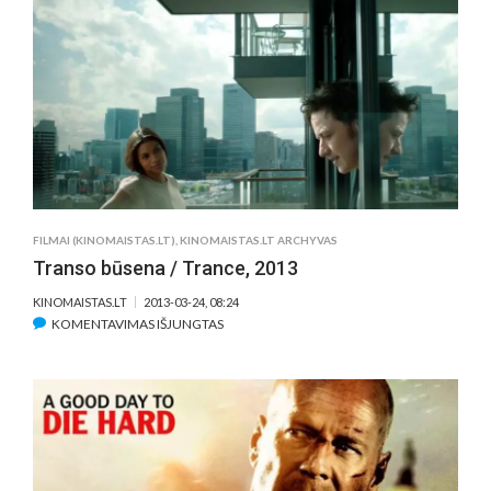
/
ONLY
GOD
FORGIVES,
2013
FILMAI (KINOMAISTAS.LT)
,
KINOMAISTAS.LT ARCHYVAS
Transo būsena / Trance, 2013
KINOMAISTAS.LT
2013-03-24, 08:24
ĮRAŠE
KOMENTAVIMAS IŠJUNGTAS
TRANSO
BŪSENA
/
TRANCE,
2013