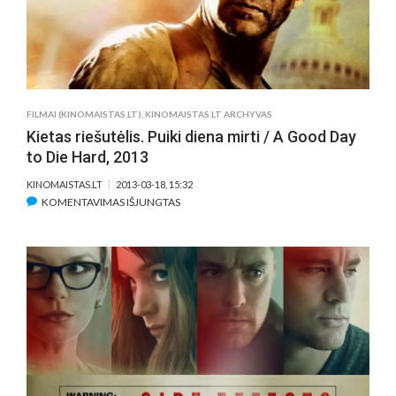
FILMAI (KINOMAISTAS.LT)
,
KINOMAISTAS.LT ARCHYVAS
Kietas riešutėlis. Puiki diena mirti / A Good Day
to Die Hard, 2013
KINOMAISTAS.LT
2013-03-18, 15:32
ĮRAŠE
KOMENTAVIMAS IŠJUNGTAS
KIETAS
RIEŠUTĖLIS.
PUIKI
DIENA
MIRTI
/
A
GOOD
DAY
TO