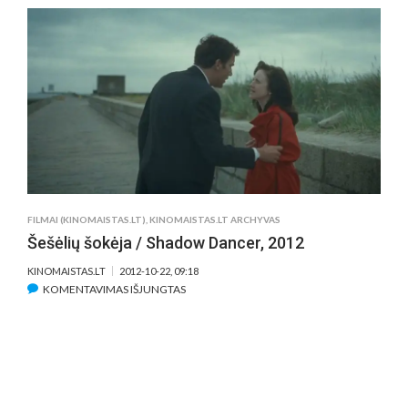
KEEP,
2012
FILMAI (KINOMAISTAS.LT)
,
KINOMAISTAS.LT ARCHYVAS
Šešėlių šokėja / Shadow Dancer, 2012
KINOMAISTAS.LT
2012-10-22, 09:18
ĮRAŠE
KOMENTAVIMAS IŠJUNGTAS
ŠEŠĖLIŲ
ŠOKĖJA
/
SHADOW
DANCER,
2012