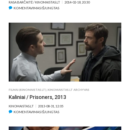
RASA BARČAITĖ / KINOMAISTAS.LT
2014-02-18, 20:30
ĮRAŠE
KOMENTAVIMAS IŠJUNGTAS
THE
TWO
FACES
OF
JANUARY,
2014
FILMAI (KINOMAISTAS.LT)
,
KINOMAISTAS.LT ARCHYVAS
Kaliniai / Prisoners, 2013
KINOMAISTAS.LT
2013-08-31, 12:05
ĮRAŠE
KOMENTAVIMAS IŠJUNGTAS
KALINIAI
/
PRISONERS,