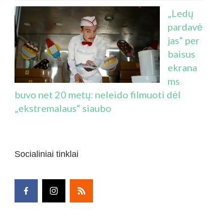
„Ledų
pardavė
jas“ per
baisus
ekrana
ms
buvo net 20 metų: neleido filmuoti dėl
„ekstremalaus“ siaubo
Socialiniai tinklai