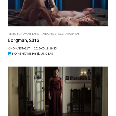
FILMAI (KINOMAISTAS.LT)
,
KINOMAISTAS.LT ARCHYVAS
Borgman, 2013
KINOMAISTAS.LT
2013-05-19, 18:25
ĮRAŠE
KOMENTAVIMAS IŠJUNGTAS
BORGMAN,
2013