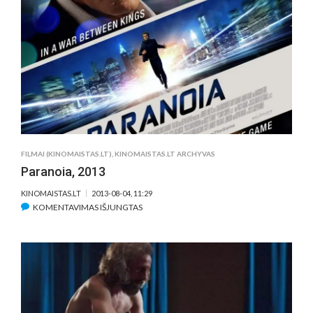
2013
FILMAI (KINOMAISTAS.LT)
,
KINOMAISTAS.LT ARCHYVAS
Paranoia, 2013
KINOMAISTAS.LT
2013-08-04, 11:29
ĮRAŠE
KOMENTAVIMAS IŠJUNGTAS
PARANOIA,
2013