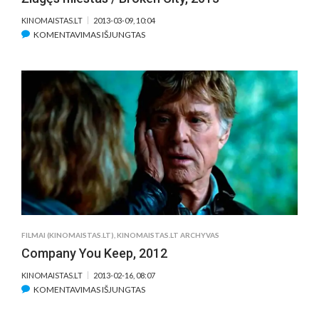
KINOMAISTAS.LT
2013-03-09, 10:04
ĮRAŠE
KOMENTAVIMAS IŠJUNGTAS
ŽLUGĘS
MIESTAS
/
BROKEN
CITY,
2013
FILMAI (KINOMAISTAS.LT)
,
KINOMAISTAS.LT ARCHYVAS
Company You Keep, 2012
KINOMAISTAS.LT
2013-02-16, 08:07
ĮRAŠE
KOMENTAVIMAS IŠJUNGTAS
COMPANY
YOU