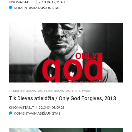
KINOMAISTAS.LT
2013-04-12, 11:40
ĮRAŠE
KOMENTAVIMAS IŠJUNGTAS
APGAULĖS
MEISTRAI
/
NOW
YOU
SEE
ME
FILMAI (KINOMAISTAS.LT)
,
KINOMAISTAS.LT ARCHYVAS
Tik Dievas atleidžia / Only God Forgives, 2013
KINOMAISTAS.LT
2013-04-03, 09:23
ĮRAŠE
KOMENTAVIMAS IŠJUNGTAS
TIK
DIEVAS
ATLEIDŽIA