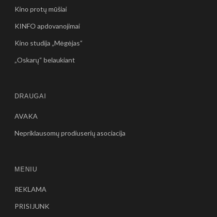
Kino protų mūšiai
KINFO apdovanojimai
Kino studija „Mėgėjas“
„Oskarų“ belaukiant
DRAUGAI
AVAKA
Nepriklausomų prodiuserių asociacija
MENIU
REKLAMA
PRISIJUNK