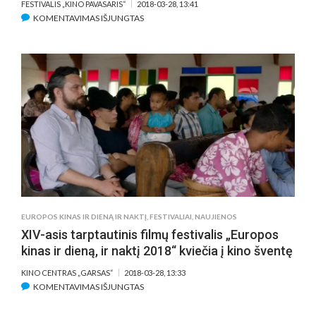
FESTIVALIS „KINO PAVASARIS“
2018-03-28, 13:41
ĮRAŠE
KOMENTAVIMAS IŠJUNGTAS
„SENGIRĖS“
REŽISIERIUS
MINDAUGAS
SURVILA:
„TRIS
PARAS
MEDYJE
LAUKIAU
PELĖDŽIUKŲ
ŠOKIO“
EUROPOS KINAS IR DIENĄ IR NAKTĮ
,
FESTIVALIAI
,
NAUJIENOS
XIV-asis tarptautinis filmų festivalis „Europos
kinas ir dieną, ir naktį 2018“ kviečia į kino šventę
KINO CENTRAS „GARSAS“
2018-03-28, 13:33
ĮRAŠE
KOMENTAVIMAS IŠJUNGTAS
XIV-
ASIS