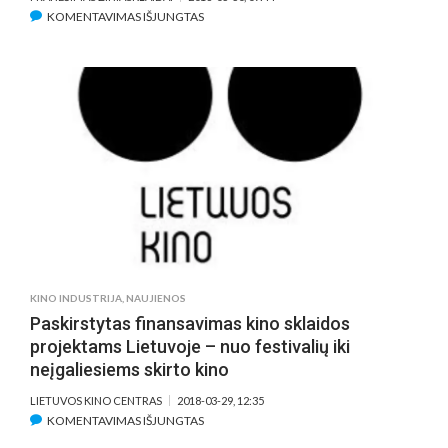
ĮRAŠE
KOMENTAVIMAS IŠJUNGTAS
KAIP
E.
CLINE’O
BESTSELERIS
„OAZĖ:
ŽAIDIMAS
PRASIDEDA”
TAPO
S.
SPIELBERGO
VIRTUALIOS
REALYBĖS
ODISĖJA
KINO INDUSTRIJA
,
NAUJIENOS
Paskirstytas finansavimas kino sklaidos
projektams Lietuvoje – nuo festivalių iki
neįgaliesiems skirto kino
LIETUVOS KINO CENTRAS
2018-03-29, 12:35
ĮRAŠE
KOMENTAVIMAS IŠJUNGTAS
PASKIRSTYTAS