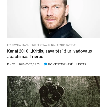
PATRICKAS
IŠ
TĖVO
PAVELDĖJO
NE
TIK
ŽAVESĮ
FESTIVALIAI
,
KANŲ KINO FESTIVALIS
,
NAUJIENOS
,
SVETUR
Kanai 2018: „Kritikų savaitės“ žiuri vadovaus
Joachimas Trieras
ĮRAŠE
KOMENTAVIMAS IŠJUNGTAS
KINFO
2018-03-28, 16:05
KANAI
2018:
„KRITIKŲ
SAVAITĖS“
ŽIURI
VADOVAUS
JOACHIMAS
TRIERAS