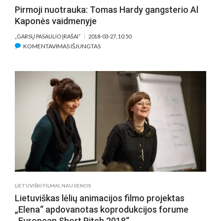
Pirmoji nuotrauka: Tomas Hardy gangsterio Al
Kaponės vaidmenyje
„GARSŲ PASAULIO ĮRAŠAI“
2018-03-27, 10:50
ĮRAŠE
KOMENTAVIMAS IŠJUNGTAS
PIRMOJI
NUOTRAUKA:
TOMAS
HARDY
GANGSTERIO
AL
KAPONĖS
VAIDMENYJE
LIETUVIŠKI FILMAI
,
NAUJIENOS
Lietuviškas lėlių animacijos filmo projektas
„Elena“ apdovanotas koprodukcijos forume
„European Short Pitch 2018“