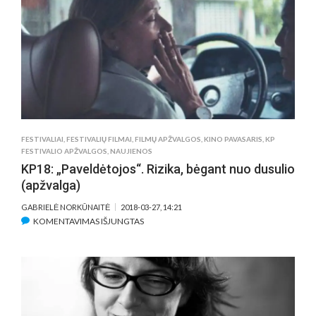
FESTIVALIS
KLAIPĖDOJE:
FILMAI,
KURIŲ
NEIŠVYSITE
TELEVIZIJOJE
IR
KINO
TEATRUOSE
FESTIVALIAI
,
FESTIVALIŲ FILMAI
,
FILMŲ APŽVALGOS
,
KINO PAVASARIS
,
KP
FESTIVALIO APŽVALGOS
,
NAUJIENOS
KP18: „Paveldėtojos“. Rizika, bėgant nuo dusulio
(apžvalga)
GABRIELĖ NORKŪNAITĖ
2018-03-27, 14:21
ĮRAŠE
KOMENTAVIMAS IŠJUNGTAS
KP18:
„PAVELDĖTOJOS“.
RIZIKA,
BĖGANT
NUO
DUSULIO