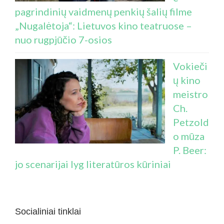
pagrindinių vaidmenų penkių šalių filme
„Nugalėtoja“: Lietuvos kino teatruose –
nuo rugpjūčio 7-osios
Vokieči
ų kino
meistro
Ch.
Petzold
o mūza
P. Beer:
jo scenarijai lyg literatūros kūriniai
Socialiniai tinklai