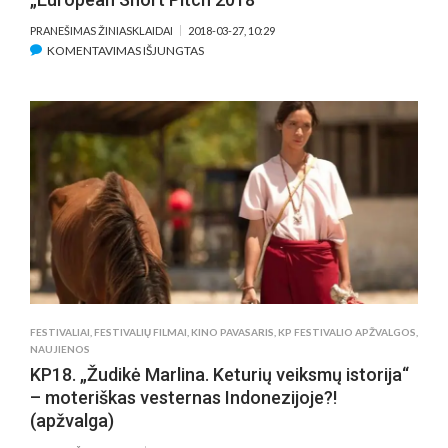
PRANEŠIMAS ŽINIASKLAIDAI
2018-03-27, 10:29
ĮRAŠE
KOMENTAVIMAS IŠJUNGTAS
LIETUVIŠKAS
LĖLIŲ
ANIMACIJOS
FILMO
PROJEKTAS
„ELENA“
APDOVANOTAS
KOPRODUKCIJOS
FORUME
„EUROPEAN
SHORT
PITCH
2018“
FESTIVALIAI
,
FESTIVALIŲ FILMAI
,
KINO PAVASARIS
,
KP FESTIVALIO APŽVALGOS
,
NAUJIENOS
KP18. „Žudikė Marlina. Keturių veiksmų istorija“
– moteriškas vesternas Indonezijoje?!
(apžvalga)