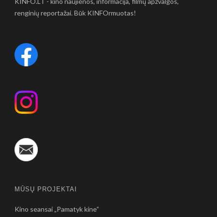
KINFO.LT - kino naujienos, informacija, filmų apžvalgos,
renginių reportažai. Būk KINFOrmuotas!
MŪSŲ PROJEKTAI
Kino seansai „Pamatyk kine“