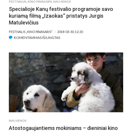
FESTIVALIAI
,
KINO PAVASARIS
,
NAUJIENOS
Specialioje Kanų festivalio programoje savo
kuriamą filmą „Izaokas“ pristatys Jurgis
Matulevičius
FESTIVALIS „KINO PAVASARIS“
2018-03-30, 12:20
ĮRAŠE
KOMENTAVIMAS IŠJUNGTAS
SPECIALIOJE
KANŲ
FESTIVALIO
PROGRAMOJE
SAVO
KURIAMĄ
FILMĄ
„IZAOKAS“
PRISTATYS
JURGIS
MATULEVIČIUS
NAUJIENOS
Atostogaujantiems mokiniams – dieniniai kino