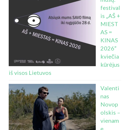
festival
is „AŠ +
MIEST
AS =
KINAS
2026“
kviečia
kūrėjus
iš visos Lietuvos
Valenti
nas
Novop
olskis –
vienam
e