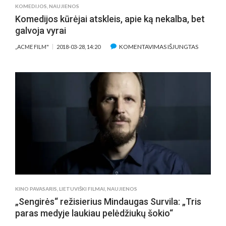
KOMEDIJOS
,
NAUJIENOS
Komedijos kūrėjai atskleis, apie ką nekalba, bet
galvoja vyrai
ĮRAŠE
KOMENTAVIMAS IŠJUNGTAS
„ACME FILM"
2018-03-28, 14:20
KOMEDIJ
KŪRĖJAI
ATSKLEIS,
APIE
KĄ
NEKALBA
BET
GALVOJA
VYRAI
KINO PAVASARIS
,
LIETUVIŠKI FILMAI
,
NAUJIENOS
„Sengirės“ režisierius Mindaugas Survila: „Tris
paras medyje laukiau pelėdžiukų šokio“