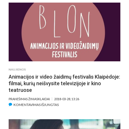
TARPTAUTINIS
FILMŲ
FESTIVALIS
„EUROPOS
KINAS
IR
DIENĄ,
IR
NAKTĮ
2018“
KVIEČIA
NAUJIENOS
Į
Animacijos ir video žaidimų festivalis Klaipėdoje:
KINO
filmai, kurių neišvysite televizijoje ir kino
ŠVENTĘ
teatruose
PRANEŠIMAS ŽINIASKLAIDAI
2018-03-28, 13:26
ĮRAŠE
KOMENTAVIMAS IŠJUNGTAS
ANIMACIJOS
IR
VIDEO
ŽAIDIMŲ