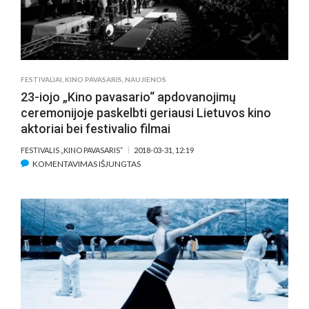
FESTIVALIAI
,
KINO PAVASARIS
,
NAUJIENOS
23-iojo „Kino pavasario“ apdovanojimų
ceremonijoje paskelbti geriausi Lietuvos kino
aktoriai bei festivalio filmai
FESTIVALIS „KINO PAVASARIS“
2018-03-31, 12:19
ĮRAŠE
KOMENTAVIMAS IŠJUNGTAS
23-
IOJO
„KINO
PAVASARIO“
APDOVANOJIMŲ
CEREMONIJOJE
PASKELBTI
GERIAUSI
LIETUVOS
KINO