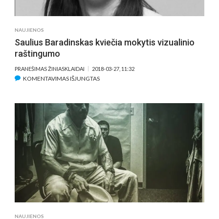
NAUJIENOS
Saulius Baradinskas kviečia mokytis vizualinio
raštingumo
PRANEŠIMAS ŽINIASKLAIDAI
2018-03-27, 11:32
ĮRAŠE
KOMENTAVIMAS IŠJUNGTAS
SAULIUS
BARADINSKAS
KVIEČIA
MOKYTIS
VIZUALINIO
RAŠTINGUMO
NAUJIENOS