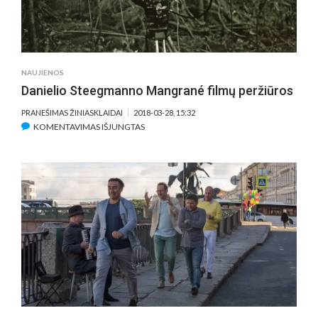
NAUJIENOS
Danielio Steegmanno Mangrané filmų peržiūros
PRANEŠIMAS ŽINIASKLAIDAI
2018-03-28, 15:32
ĮRAŠE
KOMENTAVIMAS IŠJUNGTAS
DANIELIO
STEEGMANNO
MANGRANÉ
FILMŲ
PERŽIŪROS