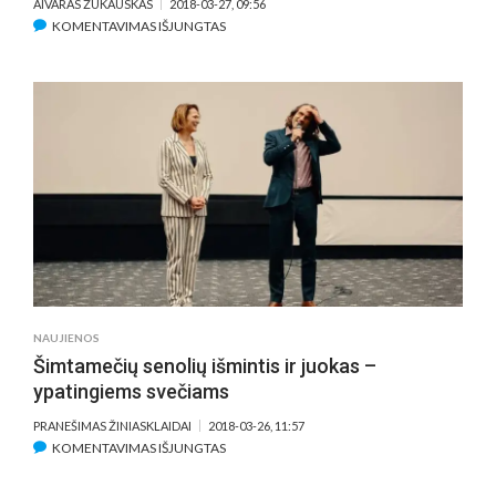
AIVARAS ŽUKAUSKAS
2018-03-27, 09:56
ĮRAŠE
KOMENTAVIMAS IŠJUNGTAS
KP18.
„ŽUDIKĖ
MARLINA.
KETURIŲ
VEIKSMŲ
ISTORIJA“
–
MOTERIŠKAS
VESTERNAS
INDONEZIJOJE?!
(APŽVALGA)
NAUJIENOS
Šimtamečių senolių išmintis ir juokas –
ypatingiems svečiams
PRANEŠIMAS ŽINIASKLAIDAI
2018-03-26, 11:57
ĮRAŠE
KOMENTAVIMAS IŠJUNGTAS
ŠIMTAMEČIŲ
SENOLIŲ