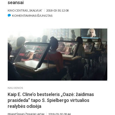
seansai
KINO CENTRAS „SKALVIJA“
2018-03-30, 12:08
ĮRAŠE
KOMENTAVIMAS IŠJUNGTAS
ATOSTOGAUJANTIEMS
MOKINIAMS
–
DIENINIAI
KINO
SEANSAI
NAUJIENOS
Kaip E. Cline’o bestseleris „Oazė: žaidimas
prasideda” tapo S. Spielbergo virtualios
realybės odisėja
PRANEŠIMAS ŽINIASKLAIDAI
2018-03-30, 09:44