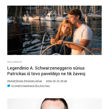
FINANSAVIMAS
KINO
SKLAIDOS
PROJEKTAMS
LIETUVOJE
–
NUO
FESTIVALIŲ
IKI
NEĮGALIESIEMS
SKIRTO
KINO
NAUJIENOS
Legendinio A. Schwarzeneggerio sūnus
Patrickas iš tėvo paveldėjo ne tik žavesį
PRANEŠIMAS ŽINIASKLAIDAI
2018-03-29, 09:48
ĮRAŠE
KOMENTAVIMAS IŠJUNGTAS
LEGENDINIO
A.
SCHWARZENEGGERIO
SŪNUS