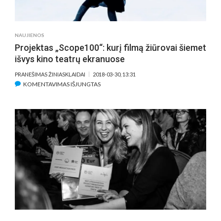
AKTORIAI
BEI
FESTIVALIO
NAUJIENOS
FILMAI
Projektas „Scope100“: kurį filmą žiūrovai šiemet
išvys kino teatrų ekranuose
PRANEŠIMAS ŽINIASKLAIDAI
2018-03-30, 13:31
ĮRAŠE
KOMENTAVIMAS IŠJUNGTAS
PROJEKTAS
„SCOPE100“:
KURĮ
FILMĄ
ŽIŪROVAI
ŠIEMET
IŠVYS
KINO
TEATRŲ
EKRANUOSE