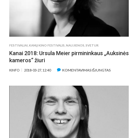
(APŽVALGA)
FESTIVALIAI
,
KANŲ KINO FESTIVALIS
,
NAUJIENOS
,
SVETUR
Kanai 2018: Ursula Meier pirmininkaus „Auksinės
kameros“ žiuri
ĮRAŠE
KOMENTAVIMAS IŠJUNGTAS
KINFO
2018-03-27, 12:40
KANAI
2018:
URSULA
MEIER
PIRMININKAUS
„AUKSINĖS
KAMEROS“
ŽIURI