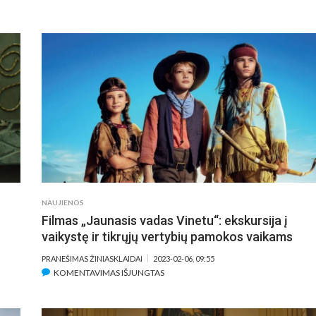
MAI
GRĮŽ
PAS
ŠOKI
SAL
HAY
REPE
SU
CHA
TAT
VOS
NES
TRA
NAUJIENOS
Filmas „Jaunasis vadas Vinetu“: ekskursija į
vaikystę ir tikrųjų vertybių pamokos vaikams
PRANEŠIMAS ŽINIASKLAIDAI
2023-02-06, 09:55
ĮRAŠE
KOMENTAVIMAS IŠJUNGTAS
FILMAS
„JAUNASIS