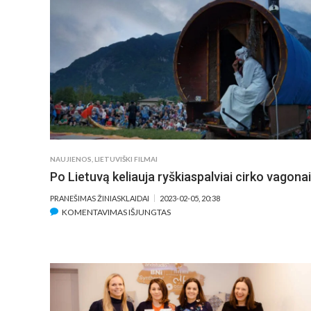
KAIMYNO
KOMEDIJOJE
MOKO
„OSKARUI“
NOMINUOTAS
REŽISIERIUS
S.
MITRE
NAUJIENOS
,
LIETUVIŠKI FILMAI
Po Lietuvą keliauja ryškiaspalviai cirko vagonai
PRANEŠIMAS ŽINIASKLAIDAI
2023-02-05, 20:38
ĮRAŠE
KOMENTAVIMAS IŠJUNGTAS
PO
LIETUVĄ
KELIAUJA
RYŠKIASPALVIAI
CIRKO
VAGONAI