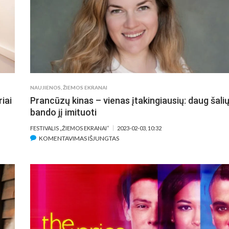
SAMUOLYTĖ
IR
GIEDRIUS
SAVICKAS
NAUJIENOS
,
ŽIEMOS EKRANAI
iai
Prancūzų kinas – vienas įtakingiausių: daug šali
bando jį imituoti
FESTIVALIS „ŽIEMOS EKRANAI“
2023-02-03, 10:32
ĮRAŠE
KOMENTAVIMAS IŠJUNGTAS
PRANCŪZŲ
KINAS
–
VIENAS
ĮTAKINGIAUSIŲ:
DAUG
ŠALIŲ
BANDO