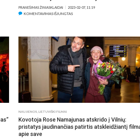
PRANEŠIMAS ŽINIASKLAIDAI
2023-02-07, 11:19
ĮRAŠE
KOMENTAVIMAS IŠJUNGTAS
KELIAUJANČIOS
PARODOS
–
LIETUVOS
TEATRO,
MUZIKOS
IR
KINO
MUZIEJAUS
SĖKMĖS
ISTORIJA
NAUJIENOS
,
LIETUVIŠKI FILMAI
nas“
Kovotoja Rose Namajunas atskrido į Vilnių:
pristatys jaudinančias patirtis atskleidžiantį film
apie save