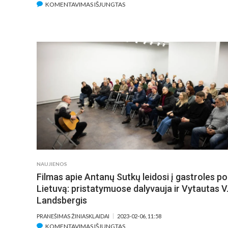
ĮRAŠE
KOMENTAVIMAS IŠJUNGTAS
KINO
KRITIKŲ
PRIPAŽINTAS
E.
ŠKARNULYTĖS
„KAPINYNAS“
–
PRESTIŽINĖJE
„MUBI“
PLATFORMOJE
NAUJIENOS
Filmas apie Antanų Sutkų leidosi į gastroles po
Lietuvą: pristatymuose dalyvauja ir Vytautas V
Landsbergis
PRANEŠIMAS ŽINIASKLAIDAI
2023-02-06, 11:58
ĮRAŠE
KOMENTAVIMAS IŠJUNGTAS