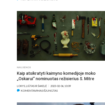
FILMAS
APIE
ANTANŲ
SUTKŲ
LEIDOSI
Į
GASTROLES
PO
LIETUVĄ:
PRISTATYMUOSE
DALYVAUJA
IR
VYTAUTAS
NAUJIENOS
V.
Kaip atsikratyti kaimyno komedijoje moko
LANDSBERGIS
„Oskarui“ nominuotas režisierius S. Mitre
LOKYS, LIŪTAS IR ŠAKELĖ
2023-02-06, 10:09
ĮRAŠE
KOMENTAVIMAS IŠJUNGTAS
KAIP
ATSIKRATYTI