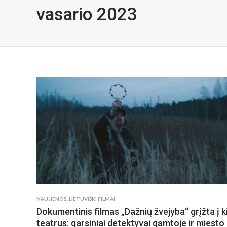
vasario 2023
NAUJIENOS
,
LIETUVIŠKI FILMAI
Dokumentinis filmas „Dažnių žvejyba“ grįžta į k
teatrus: garsiniai detektyvai gamtoje ir miesto