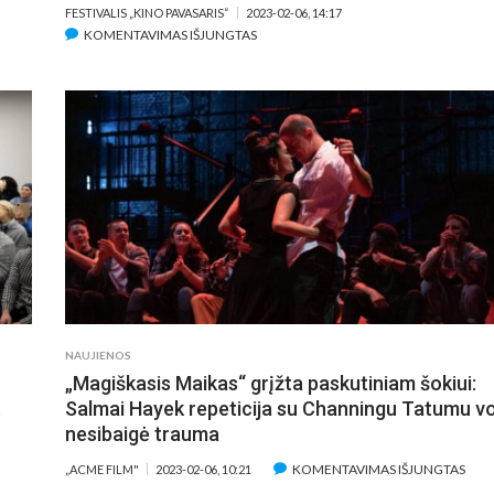
FESTIVALIS „KINO PAVASARIS“
2023-02-06, 14:17
ĮRAŠE
KOMENTAVIMAS IŠJUNGTAS
KOVOTOJA
ROSE
NAMAJUNAS
ATSKRIDO
Į
VILNIŲ:
PRISTATYS
JAUDINANČIAS
PATIRTIS
ATSKLEIDŽIANTĮ
FILMĄ
APIE
SAVE
NAUJIENOS
„Magiškasis Maikas“ grįžta paskutiniam šokiui:
.
Salmai Hayek repeticija su Channingu Tatumu v
nesibaigė trauma
ĮRAŠ
KOMENTAVIMAS IŠJUNGTAS
„ACME FILM"
2023-02-06, 10:21
„MAG