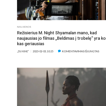
HUB“‘E
NAUJIENOS
Režisierius M. Night Shyamalan mano, kad
naujausias jo filmas „Beldimas į trobelę“ yra ko
kas geriausias
ĮRAŠ
KOMENTAVIMAS IŠJUNGTAS
„DU KINE“
2023-02-03, 10:25
REŽIS
M.
NIGH
SHY
MAN
KAD
NAUJ
JO
FILM
„BEL
Į