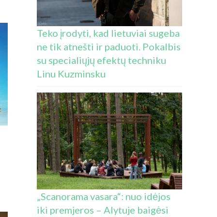
KAS“
TA
KUTINIAM
Teko įrodyti, kad lietuviai sugeba
UI:
ne tik atnešti ir paduoti. Pokalbis
MAI
su specialiųjų efektų techniku
EK
TICIJA
Linu Kuzminsku
NNINGU
UMU
IBAIGĖ
UMA
„Scanorama vasara“: nuo idėjos
iki premjeros – Alytuje baigėsi