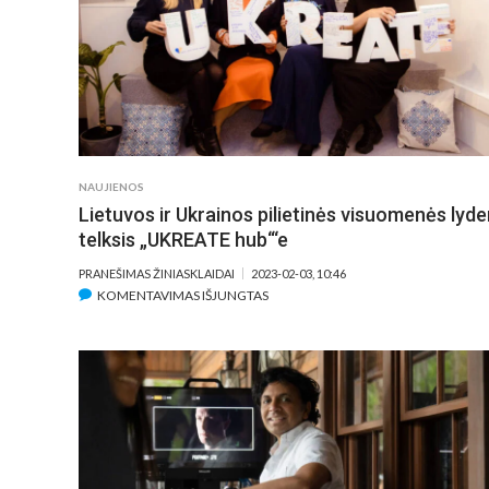
NAUJIENOS
Lietuvos ir Ukrainos pilietinės visuomenės lyder
telksis „UKREATE hub“‘e
PRANEŠIMAS ŽINIASKLAIDAI
2023-02-03, 10:46
ĮRAŠE
KOMENTAVIMAS IŠJUNGTAS
LIETUVOS
IR
UKRAINOS
PILIETINĖS
VISUOMENĖS
LYDERIAI
TELKSIS
„UKREATE