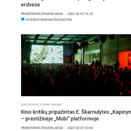
erdvėse
PRANEŠIMAS ŽINIASKLAIDAI
2023-02-07, 11:33
ĮRAŠE
KOMENTAVIMAS IŠJUNGTAS
DOKUMENTINIS
FILMAS
„DAŽNIŲ
ŽVEJYBA“
GRĮŽTA
Į
KINO
TEATRUS:
GARSINIAI
DETEKTYVAI
GAMTOJE
IR
MIESTO
NAUJIENOS
,
FILMAI ONLINE
ERDVĖSE
Kino kritikų pripažintas E. Škarnulytės „Kapiny
– prestižinėje „Mubi“ platformoje
PRANEŠIMAS ŽINIASKLAIDAI
2023-02-07, 10:54