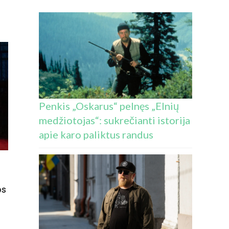
Penkis „Oskarus“ pelnęs „Elnių
medžiotojas“: sukrečianti istorija
apie karo paliktus randus
os
E
IŠKASIS