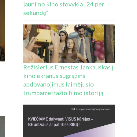
jaunimo kino stovykla „24 per
sekundę“
Režisierius Ernestas Jankauskas į
kino ekranus sugrąžins
apdovanojimus laimėjusio
trumpametražio filmo istoriją