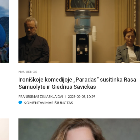
VADAS
VINETU“:
EKSKURSIJA
Į
VAIKYSTĘ
IR
TIKRŲJŲ
VERTYBIŲ
PAMOKOS
VAIKAMS
NAUJIENOS
Ironiškoje komedijoje „Paradas“ susitinka Rasa
Samuolytė ir Giedrius Savickas
PRANEŠIMAS ŽINIASKLAIDAI
2023-02-03, 10:59
ĮRAŠE
KOMENTAVIMAS IŠJUNGTAS
IRONIŠKOJE
KOMEDIJOJE
„PARADAS“
SUSITINKA
RASA