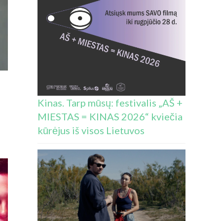
ų
Kinas. Tarp mūsų: festivalis „AŠ +
MIESTAS = KINAS 2026“ kviečia
kūrėjus iš visos Lietuvos