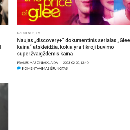
JĮ
IMITUOTI
NAUJIENOS
,
TV
Naujas „discovery+“ dokumentinis serialas „Glee
l
kaina“ atskleidžia, kokia yra tikroji buvimo
superžvaigždėmis kaina
E
PRANEŠIMAS ŽINIASKLAIDAI
2023-02-02, 13:40
ĮRAŠE
KOMENTAVIMAS IŠJUNGTAS
IERIUS
NAUJAS
„DISCOVERY+“
T
DOKUMENTINIS
AMALAN
SERIALAS
O,
„GLEE“
KAINA“
AUSIAS
ATSKLEIDŽIA,
KOKIA
AS
YRA
DIMAS
TIKROJI