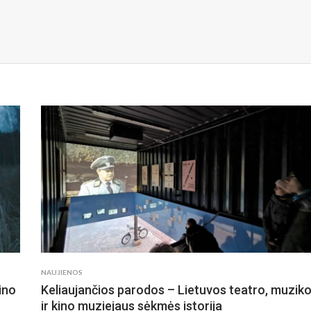
NAUJIENOS
ino
Keliaujančios parodos – Lietuvos teatro, muzik
ir kino muziejaus sėkmės istorija