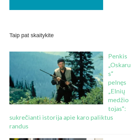
Taip pat skaitykite
Penkis
„Oskaru
s“
pelnęs
„Elnių
medžio
tojas“:
sukrečianti istorija apie karo paliktus
randus