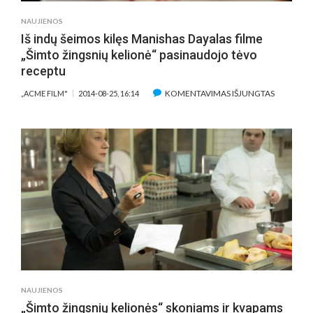
NAUJIENOS
Iš indų šeimos kilęs Manishas Dayalas filme
„Šimto žingsnių kelionė“ pasinaudojo tėvo
receptu
ĮRAŠE
KOMENTAVIMAS IŠJUNGTAS
„ACME FILM"
2014-08-25, 16:14
IŠ
INDŲ
ŠEIMOS
KILĘS
MANISHA
DAYALAS
FILME
„ŠIMTO
ŽINGSNIŲ
KELIONĖ“
PASINAU
TĖVO
RECEPTU
NAUJIENOS
„Šimto žingsnių kelionės“ skoniams ir kvapams