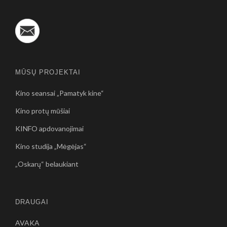
MŪSŲ PROJEKTAI
Kino seansai „Pamatyk kine“
Kino protų mūšiai
KINFO apdovanojimai
Kino studija „Mėgėjas“
„Oskarų“ belaukiant
DRAUGAI
AVAKA