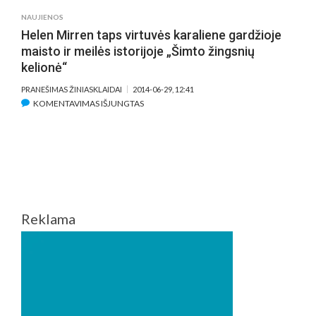
MERGAIT
NAUJIENOS
CHARLOT
Helen Mirren taps virtuvės karaliene gardžioje
LE
maisto ir meilės istorijoje „Šimto žingsnių
BON
Į
kelionė“
FILMĄ
PRANEŠIMAS ŽINIASKLAIDAI
2014-06-29, 12:41
„ŠIMTO
ĮRAŠE
KOMENTAVIMAS IŠJUNGTAS
ŽINGSNIŲ
HELEN
KELIONĖ“
MIRREN
PAKVIETĖ
TAPS
PATS
VIRTUVĖS
STEVENA
KARALIENE
SPIELBER
GARDŽIOJE
MAISTO
Reklama
IR
MEILĖS
ISTORIJOJE
„ŠIMTO
ŽINGSNIŲ
KELIONĖ“