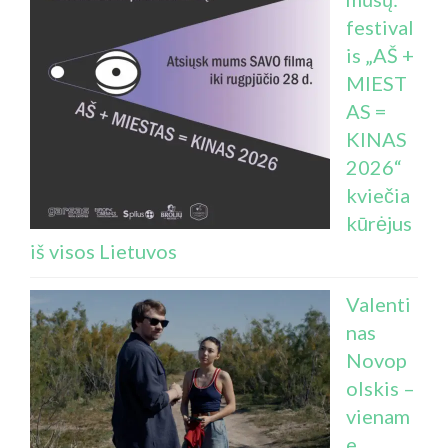
festival
is „AŠ +
MIEST
AS =
KINAS
2026“
kviečia
kūrėjus
iš visos Lietuvos
Valenti
nas
Novop
olskis –
vienam
e