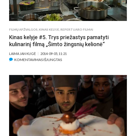
FILMŲ APŽVALGOS
,
KINAS KELYJE
,
REPERTUARO FILMAI
Kinas kelyje #5. Trys priežastys pamatyti
kulinarinį filmą „Šimto žingsnių kelionė“
LAIMA JAN KUGĖ
2014-09-05, 11:21
ĮRAŠE
KOMENTAVIMAS IŠJUNGTAS
KINAS
KELYJE
#5.
TRYS
PRIEŽASTYS
PAMATYTI
KULINARINĮ
FILMĄ
„ŠIMTO
ŽINGSNIŲ
KELIONĖ“