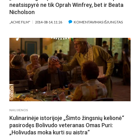
neatsispyrė ne tik Oprah Winfrey, bet ir Beata
Nicholson
ĮRAŠE
KOMENTAVIMAS IŠJUNGTAS
„ACME FILM"
2014-08-14, 11:26
„ŠIMTO
ŽINGSNIŲ
KELIONĖS
SKONIAM
IR
KVAPAMS
NEATSISP
NE
TIK
OPRAH
WINFREY,
BET
IR
NAUJIENOS
BEATA
Kulinarinėje istorijoje „Šimto žingsnių kelionė“
NICHOLS
pasirodęs Bolivudo veteranas Omas Puri:
„Holivudas moka kurti su aistra“