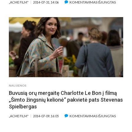
ĮRAŠE
KOMENTAVIMAS IŠJUNGTAS
„ACME FILM"
2014-07-31, 14:06
KULINARI
ISTORIJOJ
„ŠIMTO
ŽINGSNIŲ
KELIONĖ“
PASIRODĘ
BOLIVUD
VETERAN
OMAS
PURI:
„HOLIVU
MOKA
KURTI
NAUJIENOS
SU
Buvusią orų mergaitę Charlotte Le Bon į filmą
AISTRA“
„Šimto žingsnių kelionė“ pakvietė pats Stevenas
Spielbergas
ĮRAŠE
KOMENTAVIMAS IŠJUNGTAS
„ACME FILM"
2014-07-09, 16:05
BUVUSIĄ
ORŲ