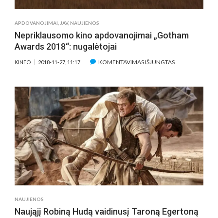
ISTORIJA
JUODAI
APDOVANOJIMAI
,
JAV
,
NAUJIENOS
BALTO
Nepriklausomo kino apdovanojimai „Gotham
KINO
Awards 2018“: nugalėtojai
FONE
ĮRAŠE
KOMENTAVIMAS IŠJUNGTAS
KINFO
2018-11-27, 11:17
NEPRIKLAUSO
KINO
APDOVANOJIMA
„GOTHAM
AWARDS
2018“:
NUGALĖTOJAI
NAUJIENOS
Naująjį Robiną Hudą vaidinusį Taroną Egertoną