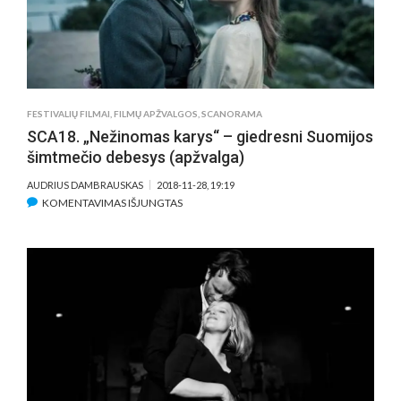
LYGĮ
FESTIVALIŲ FILMAI
,
FILMŲ APŽVALGOS
,
SCANORAMA
SCA18. „Nežinomas karys“ – giedresni Suomijos
šimtmečio debesys (apžvalga)
AUDRIUS DAMBRAUSKAS
2018-11-28, 19:19
ĮRAŠE
KOMENTAVIMAS IŠJUNGTAS
SCA18.
„NEŽINOMAS
KARYS“
–
GIEDRESNI
SUOMIJOS
ŠIMTMEČIO
DEBESYS
(APŽVALGA)