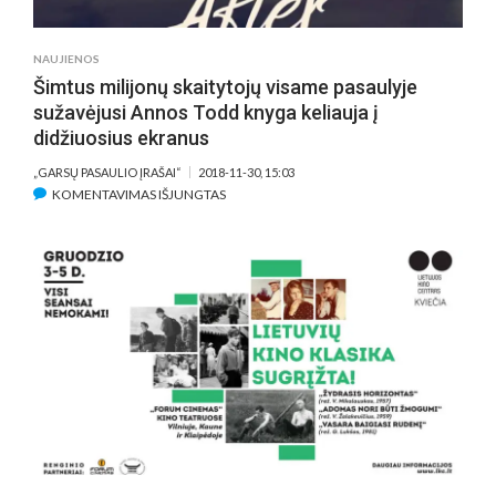
NAUJIENOS
Šimtus milijonų skaitytojų visame pasaulyje
sužavėjusi Annos Todd knyga keliauja į
didžiuosius ekranus
„GARSŲ PASAULIO ĮRAŠAI“
2018-11-30, 15:03
ĮRAŠE
KOMENTAVIMAS IŠJUNGTAS
ŠIMTUS
MILIJONŲ
SKAITYTOJŲ
VISAME
PASAULYJE
SUŽAVĖJUSI
ANNOS
TODD
KNYGA
KELIAUJA
Į
DIDŽIUOSIUS
EKRANUS