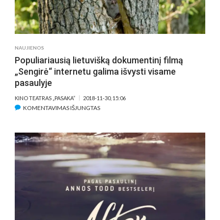
NAUJIENOS
Populiariausią lietuvišką dokumentinį filmą
„Sengirė“ internetu galima išvysti visame
pasaulyje
KINO TEATRAS „PASAKA“
2018-11-30, 15:06
ĮRAŠE
KOMENTAVIMAS IŠJUNGTAS
POPULIARIAUSIĄ
LIETUVIŠKĄ
DOKUMENTINĮ
FILMĄ
„SENGIRĖ“
INTERNETU
GALIMA
IŠVYSTI
VISAME
PASAULYJE