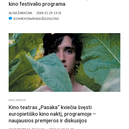
kino festivalio programa
ALISA ŽARKOVA
2018-11-29, 13:31
ĮRAŠE
KOMENTAVIMAS IŠJUNGTAS
PRISTATYTA
2019
M.
„SUNDANCE“
NEPRIKLAUSOMO
KINO
FESTIVALIO
PROGRAMA
NAUJIENOS
Kino teatras „Pasaka“ kviečia švęsti
europietiško kino naktį, programoje –
naujausios premjeros ir diskusijos