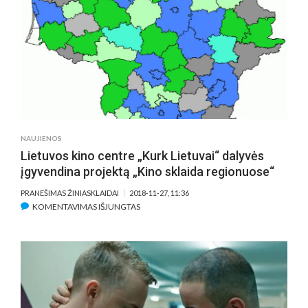
KITIEMS
GERA,
O
PATS
TAPAU
LAIMINGAS“
NAUJIENOS
Lietuvos kino centre „Kurk Lietuvai“ dalyvės
įgyvendina projektą „Kino sklaida regionuose“
PRANEŠIMAS ŽINIASKLAIDAI
2018-11-27, 11:36
ĮRAŠE
KOMENTAVIMAS IŠJUNGTAS
LIETUVOS
KINO
CENTRE
„KURK
LIETUVAI“
DALYVĖS
ĮGYVENDINA