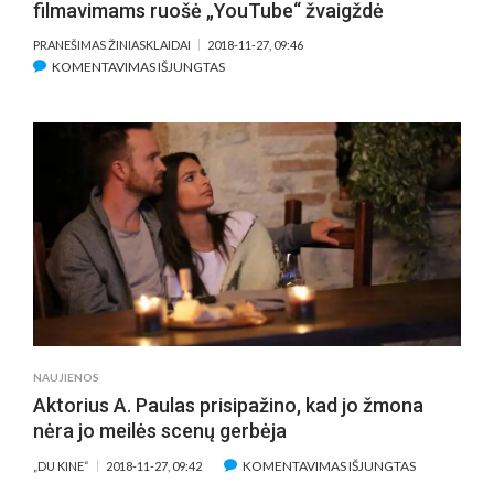
filmavimams ruošė „YouTube“ žvaigždė
PRANEŠIMAS ŽINIASKLAIDAI
2018-11-27, 09:46
ĮRAŠE
KOMENTAVIMAS IŠJUNGTAS
NAUJĄJĮ
ROBINĄ
HUDĄ
VAIDINUSĮ
TARONĄ
EGERTONĄ
FILMAVIMAMS
RUOŠĖ
„YOUTUBE“
ŽVAIGŽDĖ
NAUJIENOS
Aktorius A. Paulas prisipažino, kad jo žmona
nėra jo meilės scenų gerbėja
ĮRAŠE
KOMENTAVIMAS IŠJUNGTAS
„DU KINE“
2018-11-27, 09:42
AKTORIUS