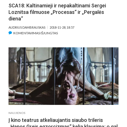
SCA18: Kaltinamieji ir nepakaltinami Sergei
Loznitsa filmuose „Procesas“ ir „Pergalės
diena“
AUDRIUS DAMBRAUSKAS
2018-11-28, 18:57
ĮRAŠE
KOMENTAVIMAS IŠJUNGTAS
SCA18:
KALTINAMIEJI
IR
NEPAKALTINAMI
SERGEI
LOZNITSA
FILMUOSE
„PROCESAS“
IR
„PERGALĖS
DIENA“
NAUJIENOS
Į kino teatrus atkeliaujantis siaubo trileris
„Hanos Greis egzorcizmas“ kelia klausimą: o gal