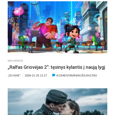
SU
SVARBIAUSIAIS
MILOŠO
FORMANO
FILMAIS
NAUJIENOS
„Ralfas Griovėjas 2“: tęsinys kylantis į naują lygį
ĮRAŠE
KOMENTAVIMAS IŠJUNGTAS
„DU KINE“
2018-11-29, 11:17
„RALFAS
GRIOVĖJAS
2“:
TĘSINYS
KYLANTIS
Į
NAUJĄ