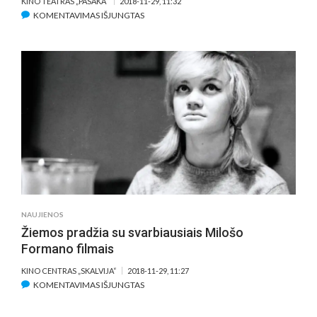
KINO TEATRAS „PASAKA“
2018-11-29, 11:32
ĮRAŠE
KOMENTAVIMAS IŠJUNGTAS
KINO
TEATRAS
„PASAKA“
KVIEČIA
ŠVĘSTI
EUROPIETIŠKO
KINO
NAKTĮ,
PROGRAMOJE
–
NAUJAUSIOS
PREMJEROS
IR
NAUJIENOS
DISKUSIJOS
Žiemos pradžia su svarbiausiais Milošo
Formano filmais
KINO CENTRAS „SKALVIJA“
2018-11-29, 11:27
ĮRAŠE
KOMENTAVIMAS IŠJUNGTAS
ŽIEMOS
PRADŽIA