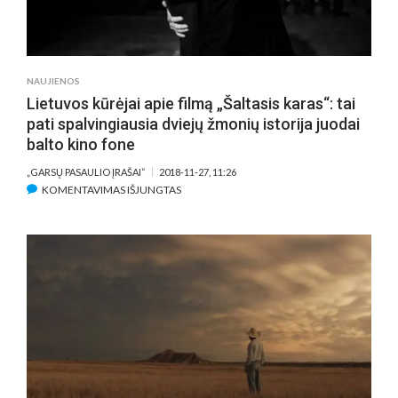
DISKUSIJĄ
SU
PSICHOLOGAIS
VILMA
NAUJIENOS
SKIBINIAUSKAITE
Lietuvos kūrėjai apie filmą „Šaltasis karas“: tai
BEI
pati spalvingiausia dviejų žmonių istorija juodai
NERIJUMI
balto kino fone
OGINTU
„GARSŲ PASAULIO ĮRAŠAI“
2018-11-27, 11:26
ĮRAŠE
KOMENTAVIMAS IŠJUNGTAS
LIETUVOS
KŪRĖJAI
APIE
FILMĄ
„ŠALTASIS
KARAS“:
TAI
PATI
SPALVINGIAUSIA
DVIEJŲ
ŽMONIŲ