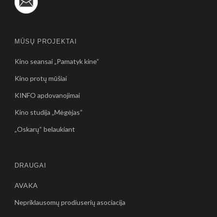
MŪSŲ PROJEKTAI
Kino seansai „Pamatyk kine“
Kino protų mūšiai
KINFO apdovanojimai
Kino studija „Mėgėjas“
„Oskarų“ belaukiant
DRAUGAI
AVAKA
Nepriklausomų prodiuserių asociacija