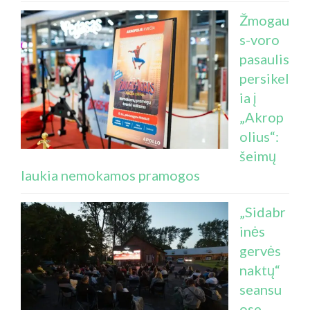
Žmogau
s-voro
pasaulis
persikel
ia į
„Akrop
olius“:
šeimų
laukia nemokamos pramogos
„Sidabr
inės
gervės
naktų“
seansu
ose