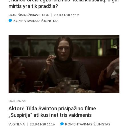
mirtis yra tik pradžia?
PRANEŠIMAS ŽINIASKLAIDAI
2018-11-28, 16:19
ĮRAŠE
KOMENTAVIMAS IŠJUNGTAS
Į
KINO
TEATRUS
ATKELIAUJANTIS
SIAUBO
TRILERIS
„HANOS
GREIS
EGZORCIZMAS“
KELIA
KLAUSIMĄ:
O
GAL
NAUJIENOS
MIRTIS
Aktorė Tilda Swinton prisipažino filme
YRA
„Suspirija“ atlikusi net tris vaidmenis
TIK
PRADŽIA?
ĮRAŠE
KOMENTAVIMAS IŠJUNGTAS
VLG FILMAI
2018-11-28, 16:16