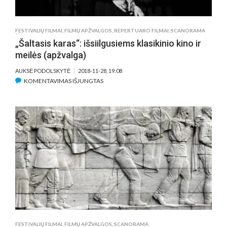
FESTIVALIŲ FILMAI
,
FILMŲ APŽVALGOS
,
REPERTUARO FILMAI
,
SCANORAMA
„Šaltasis karas“: išsiilgusiems klasikinio kino ir
meilės (apžvalga)
AUKSĖ PODOLSKYTĖ
2018-11-28, 19:08
ĮRAŠE
KOMENTAVIMAS IŠJUNGTAS
„ŠALTASIS
KARAS“:
IŠSIILGUSIEMS
KLASIKINIO
KINO
IR
MEILĖS
(APŽVALGA)
FESTIVALIŲ FILMAI
,
FILMŲ APŽVALGOS
,
SCANORAMA