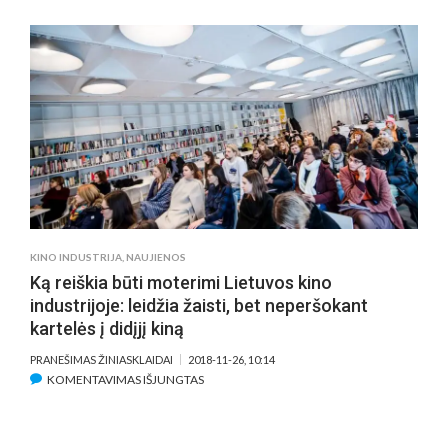
A.
PAULAS
PRISIPAŽINO,
KAD
JO
ŽMONA
NĖRA
JO
MEILĖS
SCENŲ
GERBĖJA
KINO INDUSTRIJA
,
NAUJIENOS
Ką reiškia būti moterimi Lietuvos kino
industrijoje: leidžia žaisti, bet neperšokant
kartelės į didįjį kiną
PRANEŠIMAS ŽINIASKLAIDAI
2018-11-26, 10:14
ĮRAŠE
KOMENTAVIMAS IŠJUNGTAS
KĄ
REIŠKIA
BŪTI