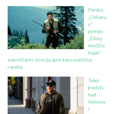
Penkis
„Oskaru
s“
pelnęs
„Elnių
medžio
tojas“:
sukrečianti istorija apie karo paliktus
randus
Teko
įrodyti,
kad
lietuvia
i