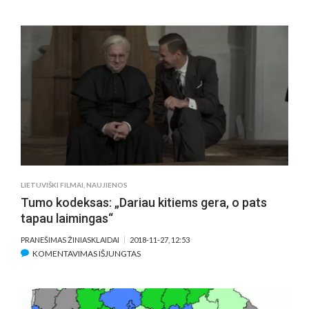
AKTORĖ
TILDA
SWINTON
PRISIPAŽIN
FILME
„SUSPIRIJA“
ATLIKUSI
NET
TRIS
VAIDMENIS
LIETUVIŠKI FILMAI
,
NAUJIENOS
Tumo kodeksas: „Dariau kitiems gera, o pats
tapau laimingas“
PRANEŠIMAS ŽINIASKLAIDAI
2018-11-27, 12:53
ĮRAŠE
KOMENTAVIMAS IŠJUNGTAS
TUMO
KODEKSAS:
„DARIAU