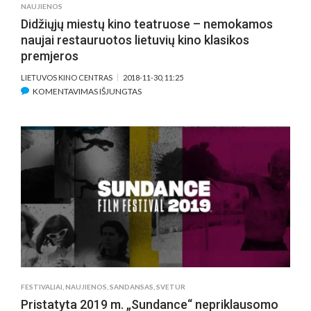
NAUJIENOS
Didžiųjų miestų kino teatruose – nemokamos
naujai restauruotos lietuvių kino klasikos
premjeros
LIETUVOS KINO CENTRAS
2018-11-30, 11:25
ĮRAŠE
KOMENTAVIMAS IŠJUNGTAS
DIDŽIŲJŲ
MIESTŲ
KINO
TEATRUOSE
–
NEMOKAMOS
NAUJAI
RESTAURUOTOS
LIETUVIŲ
KINO
KLASIKOS
PREMJEROS
FESTIVALIAI
,
NAUJIENOS
,
SANDANSAS
,
SVETUR
Pristatyta 2019 m. „Sundance“ nepriklausomo