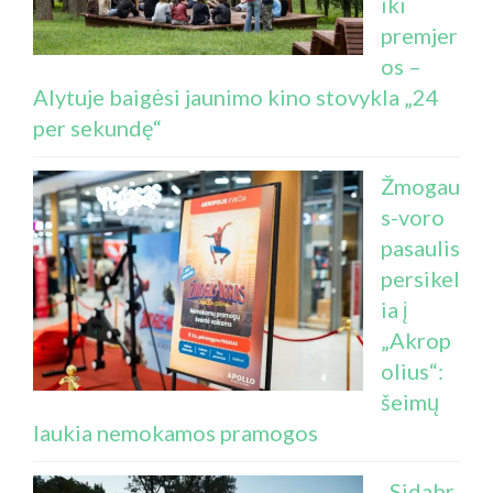
iki
premjer
os –
Alytuje baigėsi jaunimo kino stovykla „24
per sekundę“
Žmogau
s-voro
pasaulis
persikel
ia į
„Akrop
olius“:
šeimų
laukia nemokamos pramogos
„Sidabr