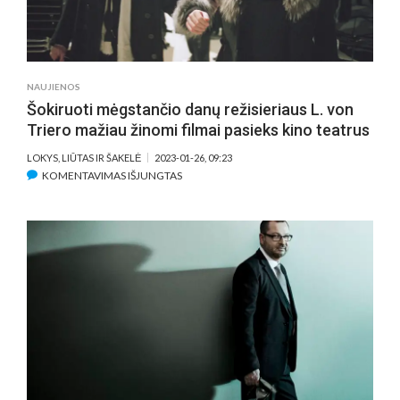
NAUJIENOS
Šokiruoti mėgstančio danų režisieriaus L. von
Triero mažiau žinomi filmai pasieks kino teatrus
LOKYS, LIŪTAS IR ŠAKELĖ
2023-01-26, 09:23
ĮRAŠE
KOMENTAVIMAS IŠJUNGTAS
ŠOKIRUOTI
MĖGSTANČIO
DANŲ
REŽISIERIAUS
L.
VON
TRIERO
MAŽIAU
ŽINOMI
FILMAI
PASIEKS
KINO