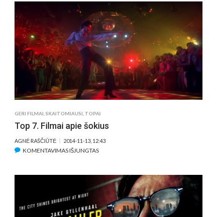
PRALEISTI
NAKTĮ
SU
LARSU
VON
TRIERU
GERI FILMAI
,
SKAITOMIAUSI
,
TOPAI
Top 7. Filmai apie šokius
AGNĖ RAŠČIŪTĖ
2014-11-13, 12:43
ĮRAŠE
KOMENTAVIMAS IŠJUNGTAS
TOP
7.
FILMAI
APIE
ŠOKIUS