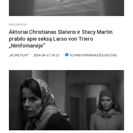
NAUJIENOS
Aktoriai Christianas Slateris ir Stacy Martin
prabilo apie seksą Larso von Triero
„Nimfomanėje“
ĮRAŠE
KOMENTAVIMAS IŠJUNGTAS
„ACME FILM"
2014-04-17, 14:13
AKTORIAI
CHRISTIA
SLATERIS
IR
STACY
MARTIN
PRABILO
APIE
SEKSĄ
LARSO
VON
TRIERO