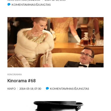
ĮRAŠE
KOMENTAVIMAS IŠJUNGTAS
PENKTADIENĮ
–
BEMIEGĖ
NAKTIS
SU
LARSO
VON
TRIERO
„NIMFOMANE“
KINORAMA
Kinorama #68
ĮRAŠE
KOMENTAVIMAS IŠJUNGTAS
KINFO
2014-05-18, 07:00
KINORAMA
#68