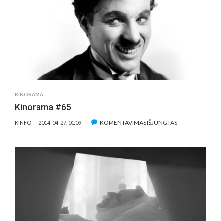
KINORAMA
Kinorama #65
ĮRAŠE
KOMENTAVIMAS IŠJUNGTAS
KINFO
2014-04-27, 00:09
KINORAMA
#65