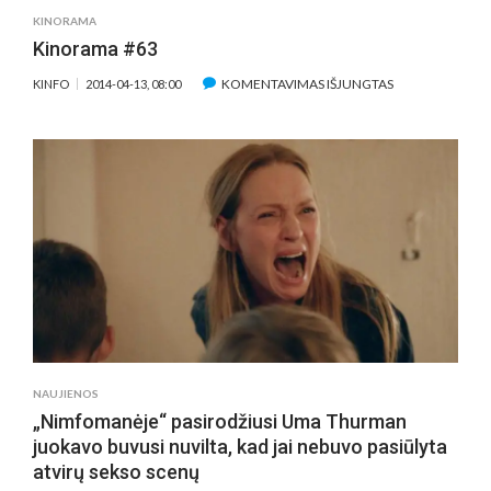
„NIMFOM
KINORAMA
Kinorama #63
ĮRAŠE
KOMENTAVIMAS IŠJUNGTAS
KINFO
2014-04-13, 08:00
KINORAMA
#63
NAUJIENOS
„Nimfomanėje“ pasirodžiusi Uma Thurman
juokavo buvusi nuvilta, kad jai nebuvo pasiūlyta
atvirų sekso scenų