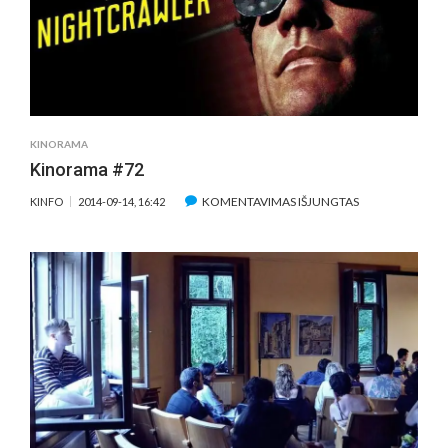
KINORAMA
Kinorama #72
ĮRAŠE
KOMENTAVIMAS IŠJUNGTAS
KINFO
2014-09-14, 16:42
KINORAMA
#72