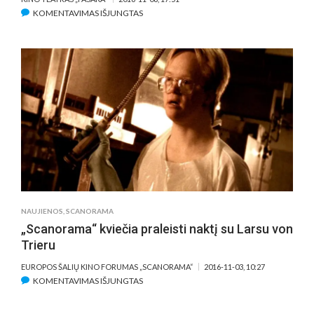
ĮRAŠE
KOMENTAVIMAS IŠJUNGTAS
„ŠERŠĖLIAFAM“
FILMŲ
FESTIVALIO
RETROSPEKTYVOJE
–
BESIMAINANTYS
CHARLOTTE
GAINSBOURG
VEIDAI
NAUJIENOS
,
SCANORAMA
„Scanorama“ kviečia praleisti naktį su Larsu von
Trieru
EUROPOS ŠALIŲ KINO FORUMAS „SCANORAMA“
2016-11-03, 10:27
ĮRAŠE
KOMENTAVIMAS IŠJUNGTAS
„SCANORAMA“
KVIEČIA