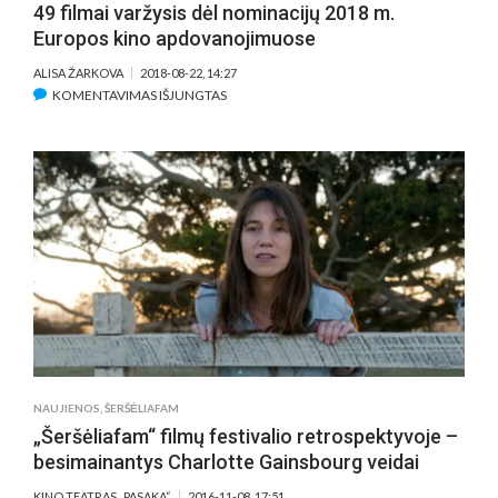
49 filmai varžysis dėl nominacijų 2018 m.
Europos kino apdovanojimuose
ALISA ŽARKOVA
2018-08-22, 14:27
ĮRAŠE
KOMENTAVIMAS IŠJUNGTAS
49
FILMAI
VARŽYSIS
DĖL
NOMINACIJŲ
2018
M.
EUROPOS
KINO
APDOVANOJIMUOSE
NAUJIENOS
,
ŠERŠĖLIAFAM
„Šeršėliafam“ filmų festivalio retrospektyvoje –
besimainantys Charlotte Gainsbourg veidai
KINO TEATRAS „PASAKA“
2016-11-08, 17:51