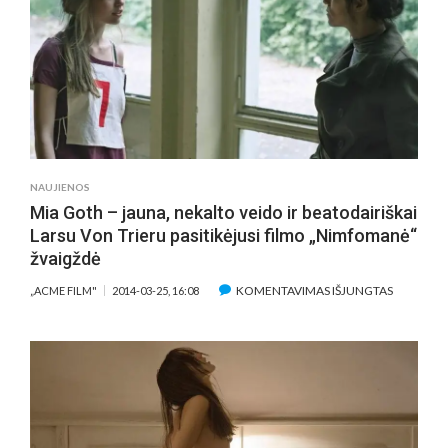
NAUJIENOS
Mia Goth – jauna, nekalto veido ir beatodairiškai
Larsu Von Trieru pasitikėjusi filmo „Nimfomanė“
žvaigždė
ĮRAŠE
KOMENTAVIMAS IŠJUNGTAS
„ACME FILM"
2014-03-25, 16:08
MIA
GOTH
–
JAUNA,
NEKALTO
VEIDO
IR