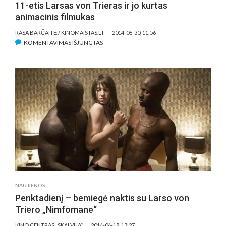
11-etis Larsas von Trieras ir jo kurtas
animacinis filmukas
RASA BARČAITĖ / KINOMAISTAS.LT
2014-06-30, 11:56
ĮRAŠE
KOMENTAVIMAS IŠJUNGTAS
11-
ETIS
LARSAS
VON
TRIERAS
IR
JO
KURTAS
ANIMACINIS
FILMUKAS
NAUJIENOS
Penktadienį – bemiegė naktis su Larso von
Triero „Nimfomane“
KINO CENTRAS „SKALVIJA“
2014-06-18, 13:27