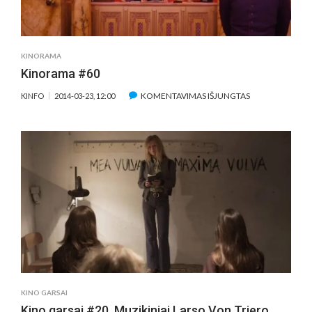
–
NIMFOMANĖ
(APŽVALGA)
KINORAMA
Kinorama #60
ĮRAŠE
KOMENTAVIMAS IŠJUNGTAS
KINFO
2014-03-23, 12:00
KINORAMA
#60
KINO GARSAI
Kino garsai #20. Muzikiniai Larso Von Triero