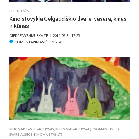
REPORTAŽAI
Kino stovykla Gelgaudiškio dvare: vasara, kinas
ir kūnas
GIEDRĖ VYŠNIAUSKAITĖ
2014-07-31, 17:25
ĮRAŠE
KOMENTAVIMAS IŠJUNGTAS
KINO
STOVYKLA
GELGAUDIŠKIO
DVARE:
VASARA,
KINAS
IR
KŪNAS
KINOMAISTAS.LT ARCHYVAS
,
PELĖSINIAI ARCHYVAI (KINOMAISTAS.LT)
,
SVARBIAUSIOS (KINOMAISTAS.LT)