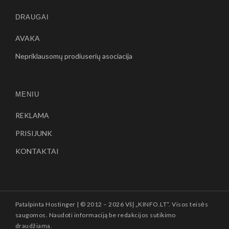
DRAUGAI
AVAKA
Nepriklausomų prodiuserių asociacija
MENIU
REKLAMA
PRISIJUNK
KONTAKTAI
Patalpinta
Hostinger
| © 2012 –
2026 VšĮ „KINFO.LT“. Visos teisės
saugomos. Naudoti informaciją be redakcijos sutikimo
draudžiama.