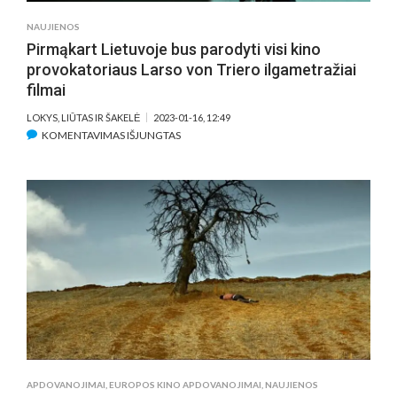
TEATRUS
NAUJIENOS
Pirmąkart Lietuvoje bus parodyti visi kino
provokatoriaus Larso von Triero ilgametražiai
filmai
LOKYS, LIŪTAS IR ŠAKELĖ
2023-01-16, 12:49
ĮRAŠE
KOMENTAVIMAS IŠJUNGTAS
PIRMĄKART
LIETUVOJE
BUS
PARODYTI
VISI
KINO
PROVOKATORIAUS
LARSO
VON
TRIERO
ILGAMETRAŽIAI
FILMAI
APDOVANOJIMAI
,
EUROPOS KINO APDOVANOJIMAI
,
NAUJIENOS