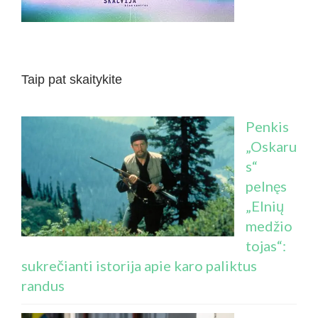
Taip pat skaitykite
Penkis
„Oskaru
s“
pelnęs
„Elnių
medžio
tojas“:
sukrečianti istorija apie karo paliktus
randus