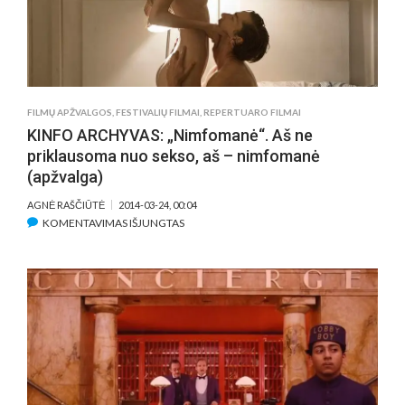
BEATODAI
LARSU
VON
TRIERU
PASITIKĖJ
FILMO
FILMŲ APŽVALGOS
,
FESTIVALIŲ FILMAI
,
REPERTUARO FILMAI
„NIMFOM
KINFO ARCHYVAS: „Nimfomanė“. Aš ne
ŽVAIGŽD
priklausoma nuo sekso, aš – nimfomanė
(apžvalga)
AGNĖ RAŠČIŪTĖ
2014-03-24, 00:04
ĮRAŠE
KOMENTAVIMAS IŠJUNGTAS
KINFO
ARCHYVAS:
„NIMFOMANĖ“.
AŠ
NE
PRIKLAUSOMA
NUO
SEKSO,
AŠ