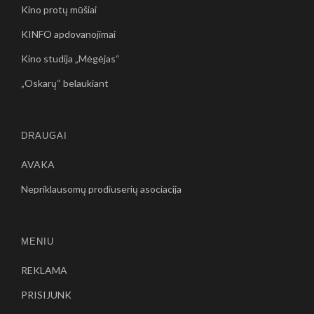
Kino protų mūšiai
KINFO apdovanojimai
Kino studija „Mėgėjas“
„Oskarų“ belaukiant
DRAUGAI
AVAKA
Nepriklausomų prodiuserių asociacija
MENIU
REKLAMA
PRISIJUNK