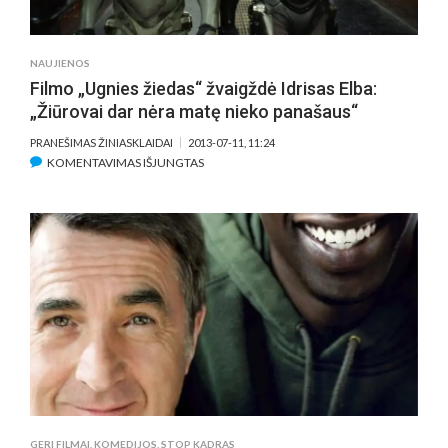
NAUJIENOS
Filmo „Ugnies žiedas“ žvaigždė Idrisas Elba:
„Žiūrovai dar nėra matę nieko panašaus“
PRANEŠIMAS ŽINIASKLAIDAI
2013-07-11, 11:24
ĮRAŠE
KOMENTAVIMAS IŠJUNGTAS
FILMO
„UGNIES
ŽIEDAS“
ŽVAIGŽDĖ
IDRISAS
ELBA:
„ŽIŪROVAI
DAR
NĖRA
MATĘ
NIEKO
PANAŠAUS“
GERI FILMAI
,
KOMEDIJOS
,
STOP KADRAS