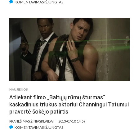
ĮRAŠE
KOMENTAVIMAS IŠJUNGTAS
ŠMC
KINO
SALĖS
PROGRAMOJE
–
IŠSAMUS
MEILĖS
LAIŠKAS
KINUI
NAUJIENOS
Atliekant filmo „Baltųjų rūmų šturmas“
kaskadinius triukus aktoriui Channingui Tatumui
pravertė šokėjo patirtis
PRANEŠIMAS ŽINIASKLAIDAI
2013-07-10, 14:59
ĮRAŠE
KOMENTAVIMAS IŠJUNGTAS
ATLIEKANT