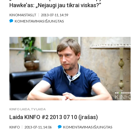
ETHANAS
Hawke’as: „Nejaugi jau tikrai viskas?”
HAWKE’AS
IR
KINOMAISTAS.LT
2013-07-11, 14:59
REŽISIERIUS?
ĮRAŠE
KOMENTAVIMAS IŠJUNGTAS
„PRIEŠ
VIDURNAKTĮ“
AKTORIAI
JULIE
DELPY
IR
ETHANAS
HAWKE’AS:
„NEJAUGI
JAU
TIKRAI
VISKAS?”
KINFO LAIDA
,
TV LAIDA
Laida KINFO #2 2013 07 10 (įrašas)
ĮRAŠE
KOMENTAVIMAS IŠJUNGTAS
KINFO
2013-07-11, 14:06
LAIDA
KINFO