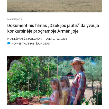
MEILĖS
MIESTU:
„TEN
BŪTINAI
NAUJIENOS
DAR
Dokumentinis filmas „Dzūkijos jautis“ dalyvauja
SUGRĮŠIU“
konkursinėje programoje Armėnijoje
PRANEŠIMAS ŽINIASKLAIDAI
2013-07-12, 10:56
ĮRAŠE
KOMENTAVIMAS IŠJUNGTAS
DOKUMENTINIS
FILMAS
„DZŪKIJOS
JAUTIS“
DALYVAUJA
KONKURSINĖJE
PROGRAMOJE
ARMĖNIJOJE