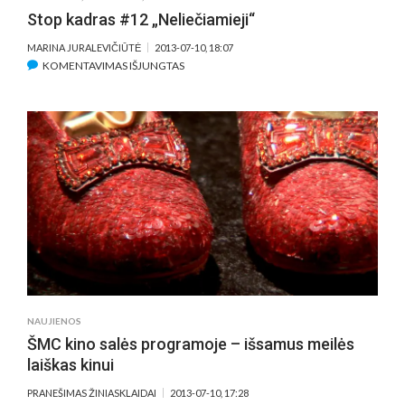
Stop kadras #12 „Neliečiamieji“
MARINA JURALEVIČIŪTĖ
2013-07-10, 18:07
ĮRAŠE
KOMENTAVIMAS IŠJUNGTAS
STOP
KADRAS
#12
„NELIEČIAMIEJI“
NAUJIENOS
ŠMC kino salės programoje – išsamus meilės
laiškas kinui
PRANEŠIMAS ŽINIASKLAIDAI
2013-07-10, 17:28