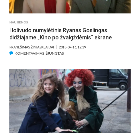
MYLIMAI
TĖVŲ
ŠALIAI
NAUJIENOS
UŽ
Holivudo numylėtinis Ryanas Goslingas
PRIPAŽINIMĄ
didžiajame „Kino po žvaigždėmis“ ekrane
PRANEŠIMAS ŽINIASKLAIDAI
2013-07-16, 12:19
ĮRAŠE
KOMENTAVIMAS IŠJUNGTAS
HOLIVUDO
NUMYLĖTINIS
RYANAS
GOSLINGAS
DIDŽIAJAME
„KINO
PO
ŽVAIGŽDĖMIS“
EKRANE