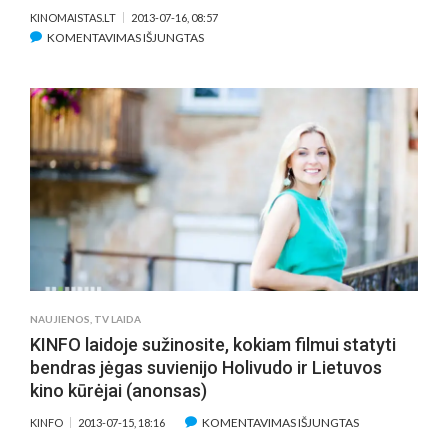
KINOMAISTAS.LT
2013-07-16, 08:57
ĮRAŠE
KOMENTAVIMAS IŠJUNGTAS
NAUJAUSI
ANONSAI.
„12
METŲ
VERGOVĖS“
(„12
YEARS
A
SLAVE“)
SU
B.PITTU
PRIEŠAKYJE
NAUJIENOS
,
TV LAIDA
KINFO laidoje sužinosite, kokiam filmui statyti
bendras jėgas suvienijo Holivudo ir Lietuvos
kino kūrėjai (anonsas)
ĮRAŠE
KOMENTAVIMAS IŠJUNGTAS
KINFO
2013-07-15, 18:16
KINFO