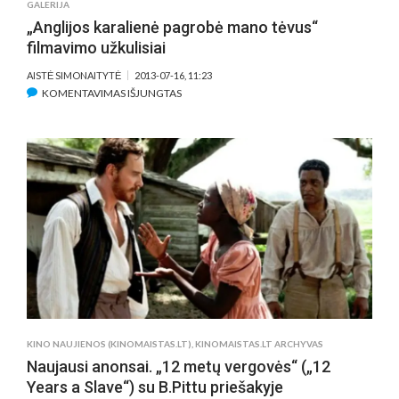
GALERIJA
„Anglijos karalienė pagrobė mano tėvus“
filmavimo užkulisiai
AISTĖ SIMONAITYTĖ
2013-07-16, 11:23
ĮRAŠE
KOMENTAVIMAS IŠJUNGTAS
„ANGLIJOS
KARALIENĖ
PAGROBĖ
MANO
TĖVUS“
FILMAVIMO
UŽKULISIAI
KINO NAUJIENOS (KINOMAISTAS.LT)
,
KINOMAISTAS.LT ARCHYVAS
Naujausi anonsai. „12 metų vergovės“ („12
Years a Slave“) su B.Pittu priešakyje