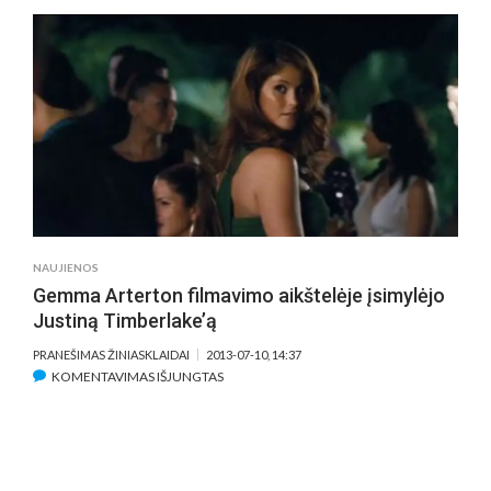
FILMO
„BALTŲJŲ
RŪMŲ
ŠTURMAS“
KASKADINIUS
TRIUKUS
AKTORIUI
CHANNINGUI
TATUMUI
PRAVERTĖ
ŠOKĖJO
PATIRTIS
NAUJIENOS
Gemma Arterton filmavimo aikštelėje įsimylėjo
Justiną Timberlake’ą
PRANEŠIMAS ŽINIASKLAIDAI
2013-07-10, 14:37
ĮRAŠE
KOMENTAVIMAS IŠJUNGTAS
GEMMA
ARTERTON
FILMAVIMO
AIKŠTELĖJE
ĮSIMYLĖJO