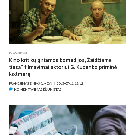
Z“
TĘSINIO
KŪRIMO
DARBAI
NAUJIENOS
Kino kritikų giriamos komedijos„Žaidžiame
tiesą“ filmavimai aktoriui G. Kucenko priminė
košmarą
PRANEŠIMAS ŽINIASKLAIDAI
2013-07-11, 12:12
ĮRAŠE
KOMENTAVIMAS IŠJUNGTAS
KINO
KRITIKŲ
GIRIAMOS
KOMEDIJOS„ŽAIDŽIAME
TIESĄ“
FILMAVIMAI
AKTORIUI