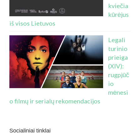
kviečia
kūrėjus
iš visos Lietuvos
Legali
turinio
prieiga
(XIV):
rugpjūč
io
mėnesi
o filmų ir serialų rekomendacijos
Socialiniai tinklai