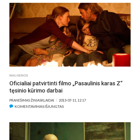
#2
2013
07
10
(ĮRAŠAS)
NAUJIENOS
Oficialiai patvirtinti filmo „Pasaulinis karas Z“
tęsinio kūrimo darbai
PRANEŠIMAS ŽINIASKLAIDAI
2013-07-11, 12:17
ĮRAŠE
KOMENTAVIMAS IŠJUNGTAS
OFICIALIAI
PATVIRTINTI
FILMO
„PASAULINIS
KARAS