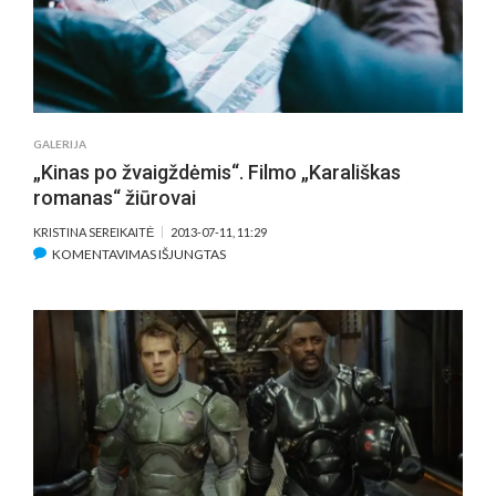
G.
KUCENKO
PRIMINĖ
KOŠMARĄ
GALERIJA
„Kinas po žvaigždėmis“. Filmo „Karališkas
romanas“ žiūrovai
KRISTINA SEREIKAITĖ
2013-07-11, 11:29
ĮRAŠE
KOMENTAVIMAS IŠJUNGTAS
„KINAS
PO
ŽVAIGŽDĖMIS“.
FILMO
„KARALIŠKAS
ROMANAS“
ŽIŪROVAI