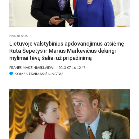
NAUJIENOS
Lietuvoje valstybinius apdovanojimus atsiėmę
Rūta Šepetys ir Marius Markevičius dėkingi
mylimai tėvų šaliai už pripažinimą
PRANEŠIMAS ŽINIASKLAIDAI
2013-07-16, 12:47
ĮRAŠE
KOMENTAVIMAS IŠJUNGTAS
LIETUVOJE
VALSTYBINIUS
APDOVANOJIMUS
ATSIĖMĘ
RŪTA
ŠEPETYS
IR
MARIUS
MARKEVIČIUS
DĖKINGI