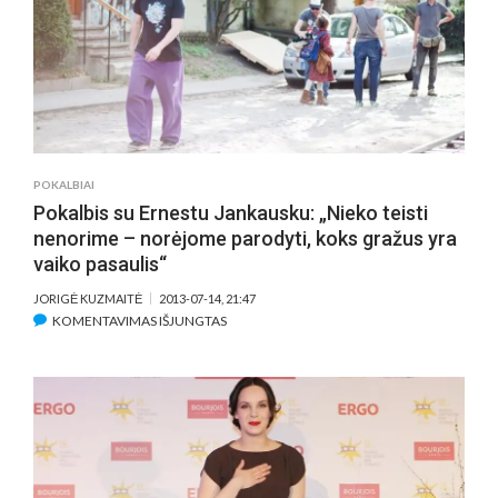
POKALBIAI
Pokalbis su Ernestu Jankausku: „Nieko teisti
nenorime – norėjome parodyti, koks gražus yra
vaiko pasaulis“
JORIGĖ KUZMAITĖ
2013-07-14, 21:47
ĮRAŠE
KOMENTAVIMAS IŠJUNGTAS
POKALBIS
SU
ERNESTU
JANKAUSKU:
„NIEKO
TEISTI
NENORIME