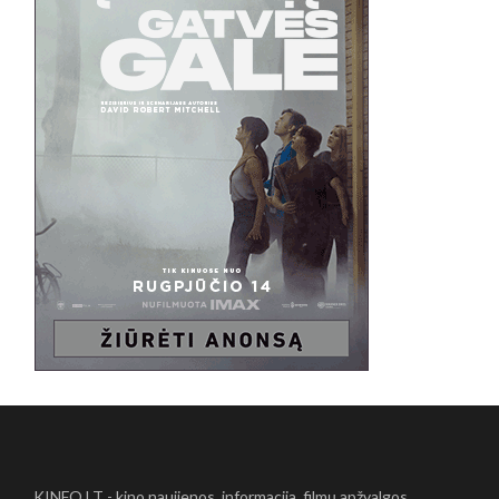
KINFO.LT - kino naujienos, informacija, filmų apžvalgos,