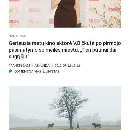
–
NORĖJOME
PARODYTI,
KOKS
GRAŽUS
YRA
NAUJIENOS
VAIKO
Geriausia metų kino aktorė V.Bičkutė po pirmojo
PASAULIS“
pasimatymo su meilės miestu: „Ten būtinai dar
sugrįšiu“
PRANEŠIMAS ŽINIASKLAIDAI
2013-07-12, 13:12
ĮRAŠE
KOMENTAVIMAS IŠJUNGTAS
GERIAUSIA
METŲ
KINO
AKTORĖ
V.BIČKUTĖ
PO
PIRMOJO
PASIMATYMO
SU