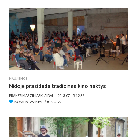
LAIDOJE
SUŽINOSITE,
KOKIAM
FILMUI
STATYTI
BENDRAS
JĖGAS
SUVIENIJO
HOLIVUDO
IR
LIETUVOS
KINO
NAUJIENOS
KŪRĖJAI
Nidoje prasideda tradicinės kino naktys
(ANONSAS)
PRANEŠIMAS ŽINIASKLAIDAI
2013-07-15, 12:32
ĮRAŠE
KOMENTAVIMAS IŠJUNGTAS
NIDOJE
PRASIDEDA
TRADICINĖS
KINO
NAKTYS