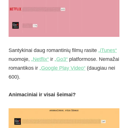
Santykinai daug romantinių filmų rasite
„iTunes“
nuomoje,
„Netflix“
ir
„Go3“
platformose. Nemažai
romantikos ir
„Google Play Video“
(daugiau nei
600).
Animaciniai ir visai šeimai?