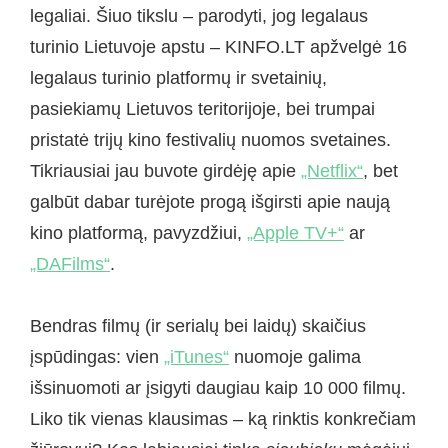
legaliai. Šiuo tikslu – parodyti, jog legalaus
turinio Lietuvoje apstu – KINFO.LT apžvelgė 16
legalaus turinio platformų ir svetainių,
pasiekiamų Lietuvos teritorijoje, bei trumpai
pristatė trijų kino festivalių nuomos svetaines.
Tikriausiai jau buvote girdėję apie
„Netflix“
, bet
galbūt dabar turėjote progą išgirsti apie naują
kino platformą, pavyzdžiui,
„Apple TV+“
ar
„DAFilms“
.
Bendras filmų (ir serialų bei laidų) skaičius
įspūdingas: vien
„iTunes“
nuomoje galima
išsinuomoti ar įsigyti daugiau kaip 10 000 filmų.
Liko tik vienas klausimas – ką rinktis konkrečiam