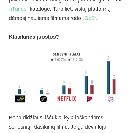
„iTunes“
kataloge. Tarp lietuviškų platformų
dėmesį naujiems filmams rodo
„Go3“
.
Klasikinės juostos?
Bene didžiausi iššūkiai kyla ieškantiems
senesnių, klasikinių filmų. Jeigu devintojo