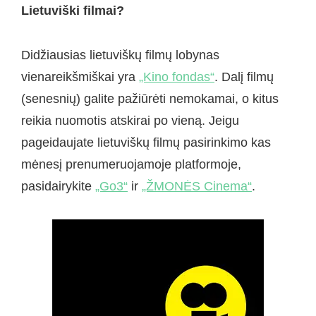
Lietuviški filmai?
Didžiausias lietuviškų filmų lobynas
vienareikšmiškai yra
„Kino fondas“
. Dalį filmų
(senesnių) galite pažiūrėti nemokamai, o kitus
reikia nuomotis atskirai po vieną. Jeigu
pageidaujate lietuviškų filmų pasirinkimo kas
mėnesį prenumeruojamoje platformoje,
pasidairykite
„Go3“
ir
„ŽMONĖS Cinema“
.