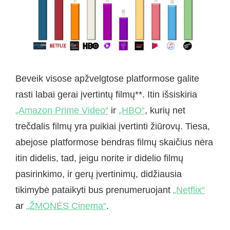
Beveik visose apžvelgtose platformose galite
rasti labai gerai įvertintų filmų**. Itin išsiskiria
„Amazon Prime Video“
ir
„HBO“
, kurių net
trečdalis filmų yra puikiai įvertinti žiūrovų. Tiesa,
abejose platformose bendras filmų skaičius nėra
itin didelis, tad, jeigu norite ir didelio filmų
pasirinkimo, ir gerų įvertinimų, didžiausia
tikimybė pataikyti bus prenumeruojant
„Netflix“
ar
„ŽMONĖS Cinema“
.