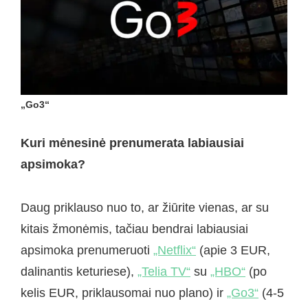
„Go3“
Kuri mėnesinė prenumerata labiausiai
apsimoka?
Daug priklauso nuo to, ar žiūrite vienas, ar su
kitais žmonėmis, tačiau bendrai labiausiai
apsimoka prenumeruoti
„Netflix“
(apie 3 EUR,
dalinantis keturiese),
„Telia TV“
su
„HBO“
(po
kelis EUR, priklausomai nuo plano) ir
„Go3“
(4-5