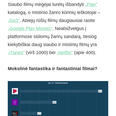
Siaubo filmų mėgėjai turėtų išbandyti
„Play“
katalogą, o mistinio žanro kūrinių ieškotojai –
„Go3“
. Abiejų rūšių filmų daugiausiai rasite
„Google Play Movies“
. Neatsižvelgus į
platformose siūlomų žanrų sandarą, tiesiog
kiekybiškai daug siaubo ir mistinių filmų yra
„iTunes“
(virš 1000) bei
„Netflix“
(apie 400).
Mokslinė fantastika ir fantastiniai filmai?