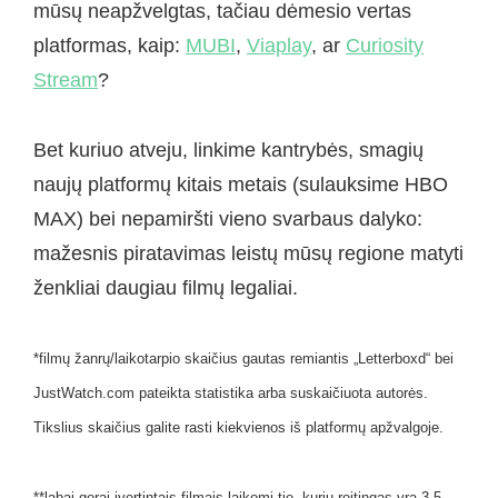
mūsų neapžvelgtas, tačiau dėmesio vertas
platformas, kaip:
MUBI
,
Viaplay
, ar
Curiosity
Stream
?
Bet kuriuo atveju, linkime kantrybės, smagių
naujų platformų kitais metais (sulauksime HBO
MAX) bei nepamiršti vieno svarbaus dalyko:
mažesnis piratavimas leistų mūsų regione matyti
ženkliai daugiau filmų legaliai.
*filmų žanrų/laikotarpio skaičius gautas remiantis „Letterboxd“ bei
JustWatch.com pateikta statistika arba suskaičiuota autorės.
Tikslius skaičius galite rasti kiekvienos iš platformų apžvalgoje.
**labai gerai įvertintais filmais laikomi tie, kurių reitingas yra 3.5