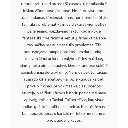
nenuostabu, kad būtent šių aspektų pirmiausia ir
ieškau žiūrimuose filmuose. Net ir ne visuomet
užsimindamas tiesiogiai, kinas, nori nenori, plėtoja
tam tikrą problematiką ir jos diskursą vien paties
paminėjimo, vaizdavimo faktu. Kad ir kokie
fantastiški ir neįtikėtini bebūtų, filmai kalba apie
tas pačias realaus pasaulio problemas. Tik
nenuspėjama tampa riba: kas kam daro įtaką –
realybė kinui ar kinas realybei. Prieš maždaug
šimtą metų pirmas bučinys kino ekranuose sukėlė
pasipiktinimą dėl atvirumo. Normos pakito, tačiau
atsirado kiti nepatogumai, apie kuriuos kalbėti
privalo ir kinas. Suvokimas keičiasi, scenos
atvirėja, o aš žiūriu filmus ir noriu pasidalinti savo
apžvalgomis su Tavimi. Tai nereiškia, kad visur
reikėtų tikėtis politinio aspekto. Kartais filmas
tam nepasiduoda, o kartais norisi ko nors lengvo
prie puodelio kavos.