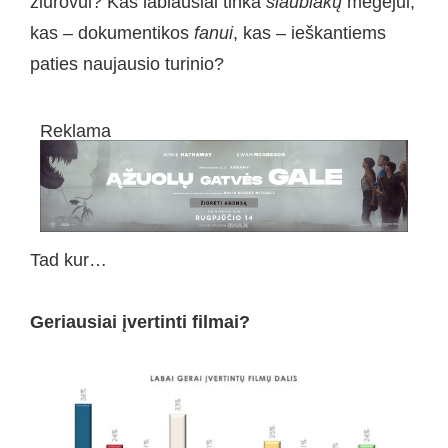
žiūrovui? Kas labiausiai tinka
siaubiakų
mėgėjui,
kas – dokumentikos
fanui
, kas – ieškantiems
paties naujausio turinio?
Reklama
Tad kur…
Geriausiai įvertinti filmai?