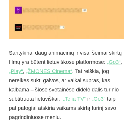
Santykinai daug animacinių ir visai šeimai skirtų
filmų yra būtent lietuviškose platformose:
„Go3“
,
„Play“
,
„ŽMONĖS Cinema“
. Tai reiškia, jog
nereikės sukti galvos, ar vaikai supras, kas
kalbama – šiose svetainėse didelė dalis turinio
subtitruota lietuviškai.
„Telia TV“
ir
„Go3“
taip
pat patogiai atskiria vaikams skirtą turinį savo
pagrindiniuose meniu.