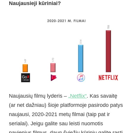
Naujausieji kūriniai?
Naujausių filmų lyderis –
„Netflix“
. Kas savaitę
(ar net dažniau) šioje platformoje pasirodo patys
naujausi, 2020-2021 metų filmai (taip pat ir
serialai). Jeigu galite sau leisti nuomotis
pavienius filmus, daug
šviežių
kūrinių galite rasti