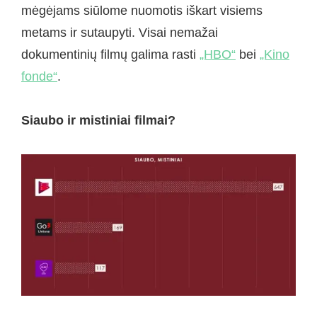
mėgėjams siūlome nuomotis iškart visiems
metams ir sutaupyti. Visai nemažai
dokumentinių filmų galima rasti
„HBO“
bei
„Kino
fonde“
.
Siaubo ir mistiniai filmai?