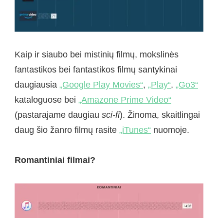
Kaip ir siaubo bei mistinių filmų, mokslinės
fantastikos bei fantastikos filmų santykinai
daugiausia
„Google Play Movies“
,
„Play“
,
„Go3“
kataloguose bei
„Amazone Prime Video“
(pastarajame daugiau
sci-fi
). Žinoma, skaitlingai
daug šio žanro filmų rasite
„iTunes“
nuomoje.
Romantiniai filmai?