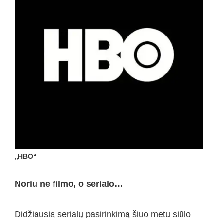
„HBO“
Noriu ne filmo, o serialo…
Didžiausią serialų pasirinkimą šiuo metu siūlo