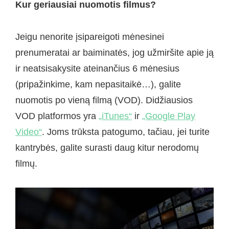
Kur geriausiai nuomotis filmus?
Jeigu nenorite įsipareigoti mėnesinei
prenumeratai ar baiminatės, jog užmiršite apie ją
ir neatsisakysite ateinančius 6 mėnesius
(pripažinkime, kam nepasitaikė…), galite
nuomotis po vieną filmą (VOD). Didžiausios
VOD platformos yra
„iTunes“
ir
„Google Play
Video“
. Joms trūksta patogumo, tačiau, jei turite
kantrybės, galite surasti daug kitur nerodomų
filmų.