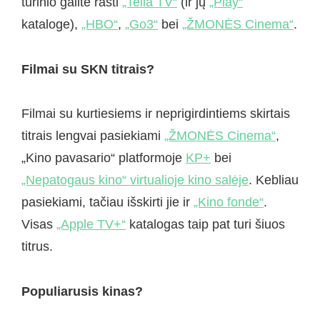
turinio galite rasti
„Telia TV“
(ir jų
„Play“
kataloge),
„HBO“
,
„Go3“
bei
„ŽMONĖS Cinema“
.
Filmai su SKN titrais?
Filmai su kurtiesiems ir neprigirdintiems skirtais
titrais lengvai pasiekiami
„ŽMONĖS Cinema“
,
„Kino pavasario“ platformoje
KP+
bei
„Nepatogaus kino“ virtualioje kino salėje
. Kebliau
pasiekiami, tačiau išskirti jie ir
„Kino fonde“
.
Visas
„Apple TV+“
katalogas taip pat turi šiuos
titrus.
Populiarusis kinas?