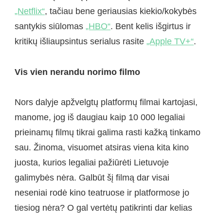
„Netflix“
, tačiau bene geriausias kiekio/kokybės
santykis siūlomas
„HBO“
. Bent kelis išgirtus ir
kritikų išliaupsintus serialus rasite
„Apple TV+“
.
Vis vien nerandu norimo filmo
Nors dalyje apžvelgtų platformų filmai kartojasi,
manome, jog iš daugiau kaip 10 000 legaliai
prieinamų filmų tikrai galima rasti kažką tinkamo
sau. Žinoma, visuomet atsiras viena kita kino
juosta, kurios legaliai pažiūrėti Lietuvoje
galimybės nėra. Galbūt šį filmą dar visai
neseniai rodė kino teatruose ir platformose jo
tiesiog nėra? O gal vertėtų patikrinti dar kelias