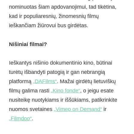
nominuotas šiam apdovanojimui, tad tikėtina,
kad ir populiaresnių, žinomesnių filmų
ieškančiam žiūrovui bus girdėtas.
Nišiniai filmai?
Ieškantys nišinio dokumentinio kino, būtinai
turėtų išbandyti patogią ir gan nebrangią
platformą
„DAFilms“
. Mažai girdėtų lietuviškų
filmų galima rasti
„Kino fonde“
, o jeigu esate
nusiteikę nuotykiams ir iššūkiams, patikrinkite
nuomos svetaines
„Vimeo on Demand“
ir
„Filmdoo“
.