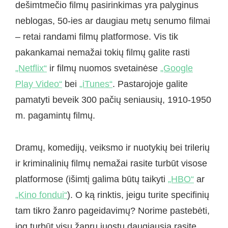
dešimtmečio filmų pasirinkimas yra palyginus
neblogas, 50-ies ar daugiau metų senumo filmai
– retai randami filmų platformose. Vis tik
pakankamai nemažai tokių filmų galite rasti
„Netflix“
ir filmų nuomos svetainėse
„Google
Play Video“
bei
„iTunes“
. Pastarojoje galite
pamatyti beveik 300 pačių seniausių, 1910-1950
m. pagamintų filmų.
Dramų, komedijų, veiksmo ir nuotykių bei trilerių
ir kriminalinių filmų nemažai rasite turbūt visose
platformose (išimtį galima būtų taikyti
„HBO“
ar
„Kino fondui“
). O ką rinktis, jeigu turite specifinių
tam tikro žanro pageidavimų? Norime pastebėti,
jog turbūt visų žanrų juostų daugiausia rasite